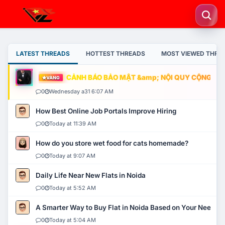
LATEST THREADS
HOTTEST THREADS
MOST VIEWED THRE
CẢNH BÁO BẢO MẬT &amp; NỘI QUY CỘNG ĐỒNG
VÀNG
0
Wednesday a31 6:07 AM
How Best Online Job Portals Improve Hiring
0
Today at 11:39 AM
How do you store wet food for cats homemade?
0
Today at 9:07 AM
Daily Life Near New Flats in Noida
0
Today at 5:52 AM
A Smarter Way to Buy Flat in Noida Based on Your Needs
0
Today at 5:04 AM