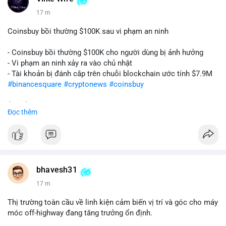
17 m
Coinsbuy bồi thường $100K sau vi phạm an ninh
- Coinsbuy bồi thường $100K cho người dùng bị ảnh hưởng
- Vi phạm an ninh xảy ra vào chủ nhật
- Tài khoản bị đánh cắp trên chuỗi blockchain ước tính $7.9M
#binancesquare
#cryptonews
#coinsbuy
$btc $eth
Đọc thêm
#vlikevn
#titanbot
📰 Nguồn: Cointelegraph
bhavesh31
17 m
Thị trường toàn cầu về linh kiện cảm biến vị trí và góc cho máy
móc off-highway đang tăng trưởng ổn định.