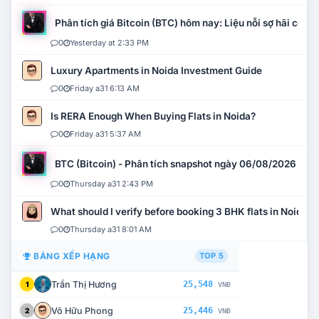
Phân tích giá Bitcoin (BTC) hôm nay: Liệu nỗi sợ hãi có mở 
0
Yesterday at 2:33 PM
Luxury Apartments in Noida Investment Guide
0
Friday a31 6:13 AM
Is RERA Enough When Buying Flats in Noida?
0
Friday a31 5:37 AM
BTC (Bitcoin) - Phân tích snapshot ngày 06/08/2026
0
Thursday a31 2:43 PM
What should I verify before booking 3 BHK flats in Noida?
0
Thursday a31 8:01 AM
BẢNG XẾP HẠNG
TOP 5
Trần Thị Hương
25,548
1
VNĐ
Võ Hữu Phong
25,446
2
VNĐ