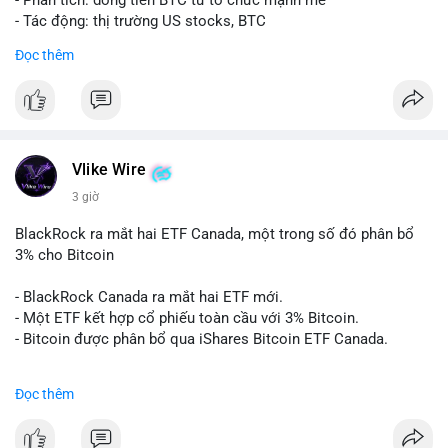
- Phân tích: dòng tiền BTC từ tổ chức mạnh mẽ
- Tác động: thị trường US stocks, BTC
Đọc thêm
#binancesquare
#cryptonews
#btc
$btc
#vlikevn
#titanbot
Vlike Wire
📰 Nguồn: Cointelegraph
3 giờ
BlackRock ra mắt hai ETF Canada, một trong số đó phân bổ
3% cho Bitcoin
- BlackRock Canada ra mắt hai ETF mới.
- Một ETF kết hợp cổ phiếu toàn cầu với 3% Bitcoin.
- Bitcoin được phân bổ qua iShares Bitcoin ETF Canada.
#binancesquare
#cryptonews
#btc
Đọc thêm
$btc