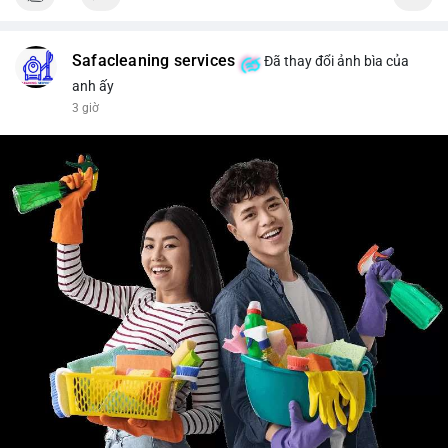
#vlikevn
#titanbot
📰 Nguồn: Cointelegraph
Safacleaning services
Đã thay đổi ảnh bìa của
anh ấy
3 giờ