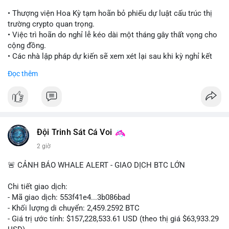
• Thượng viện Hoa Kỳ tạm hoãn bỏ phiếu dự luật cấu trúc thị
trường crypto quan trọng.
• Việc trì hoãn do nghỉ lễ kéo dài một tháng gây thất vọng cho
cộng đồng.
• Các nhà lập pháp dự kiến sẽ xem xét lại sau khi kỳ nghỉ kết
thúc.
Đọc thêm
#binancesquare
#cryptonews
#clarityact
#uspolitics
$btc $eth
#vlikevn
#titanbot
Đội Trinh Sát Cá Voi
2 giờ
📰 Nguồn: Cointelegraph
🚨 CẢNH BÁO WHALE ALERT - GIAO DỊCH BTC LỚN
Chi tiết giao dịch:
- Mã giao dịch: 553f41e4...3b086bad
- Khối lượng di chuyển: 2,459.2592 BTC
- Giá trị ước tính: $157,228,533.61 USD (theo thị giá $63,933.29