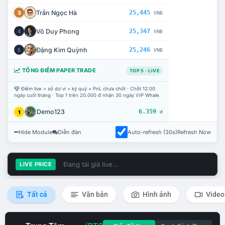
Trần Ngọc Hà
25,445
3
VNĐ
Võ Duy Phong
25,347
4
VNĐ
Đặng Kim Quỳnh
25,246
5
VNĐ
TỔNG ĐIỂM PAPER TRADE
TOP 5 · LIVE
Điểm live = số dư ví + ký quỹ + PnL chưa chốt · Chốt 12:00
ngày cuối tháng · Top 1 trên 20.000 đ nhận 30 ngày VIP Whale.
Demo123
6.359
1
đ
Hide Module
Diễn đàn
Auto-refresh (30s)
Refresh Now
Đang tải giá live...
LIVE PRICE
Tất cả
Văn bản
Hình ảnh
Video