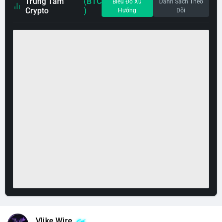
Trung Tâm
(BTC
Biểu Đồ Xu
Danh Sách Theo
Crypto
)
Hướng
Dõi
Vlike Wire