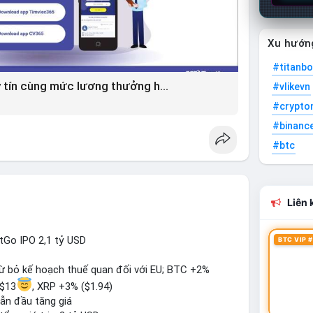
Xu hướn
#titanbo
Giải pháp tìm việc làm xây dựng uy tín cùng mức lương thưởng hấp dẫn ?️
#vlikevn
#crypto
#binanc
#btc
Liên k
itGo IPO 2,1 tỷ USD
BTC VIP #
từ bỏ kế hoạch thuế quan đối với EU; BTC +2%
($13
, XRP +3% ($1.94)
ẫn đầu tăng giá