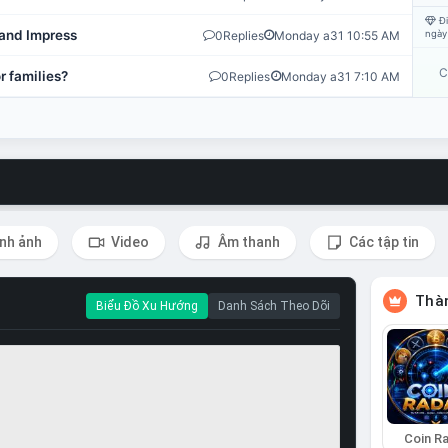
Đi
and Impress
0
Replies
Monday a31 10:55 AM
ngày
C
r families?
0
Replies
Monday a31 7:10 AM
nh ảnh
Video
Âm thanh
Các tập tin
Thàn
Biểu Đồ Xu Hướng
Danh Sách Theo Dõi
Coin R