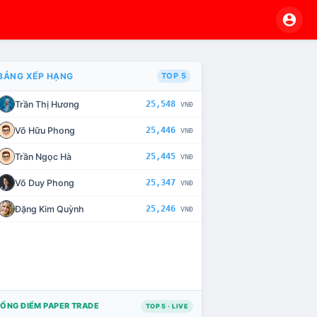
BẢNG XẾP HẠNG
TOP 5
Trần Thị Hương
25,548
VNĐ
VÀ CHẾ TÀI XỬ LÝ VI PHẠM
Võ Hữu Phong
25,446
VNĐ
Trần Ngọc Hà
25,445
VNĐ
Võ Duy Phong
25,347
VNĐ
Đặng Kim Quỳnh
25,246
VNĐ
ỔNG ĐIỂM PAPER TRADE
TOP 5 · LIVE