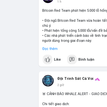
1 h
Bitcoin Red Team phát hiện 5.000 lỗ hổn
• Đội ngũ Bitcoin Red Team vừa hoàn tất
chú ý.
• Phát hiện tổng cộng 5.000 lỗi/vấn đề b
• Các nhà phát triển cảnh báo về tình tr
người dùng trong giai đoạn này.
Đọc thêm
#bitcoin
#cryptosecurity
#blockchain
#b
Like
Bình luận
$btc
#vlikevn
#titanbot
Đội Trinh Sát Cá Voi
📰 Nguồn: Cointelegraph
2 giờ
🚨 CẢNH BÁO WHALE ALERT - GIAO DỊC
Chi tiết giao dịch: