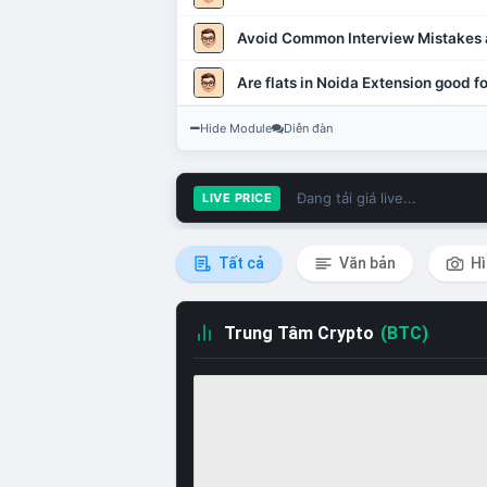
Avoid Common Interview Mistakes 
Are flats in Noida Extension good fo
Hide Module
Diễn đàn
Đang tải giá live...
LIVE PRICE
Tất cả
Văn bản
Hì
Trung Tâm Crypto
(BTC)