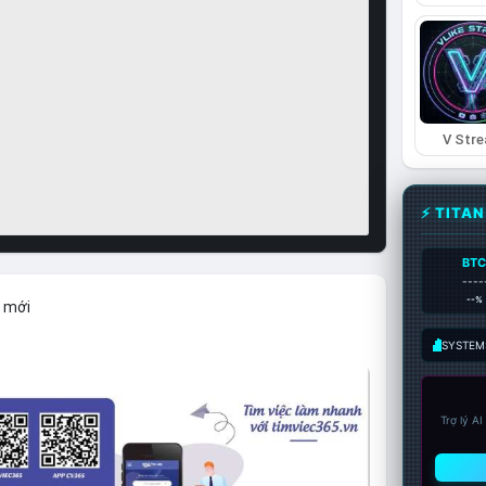
V Str
⚡ TITA
BT
----
--%
n mới
SYSTEM:
Trợ lý A