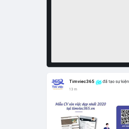
Timviec365
đã tạo sự kiệ
13 m