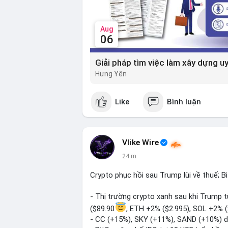
Aug
06
Hưng Yên
Like
Bình luận
Vlike Wire
24 m
Crypto phục hồi sau Trump lùi về thuế; B
- Thị trường crypto xanh sau khi Trump 
($89.90
, ETH +2% ($2.995), SOL +2% 
- CC (+15%), SKY (+11%), SAND (+10%) d