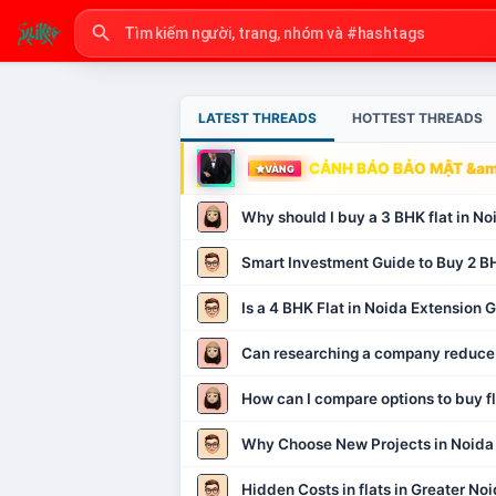
LATEST THREADS
HOTTEST THREADS
CẢNH BÁO BẢO MẬT &amp
VÀNG
Why should I buy a 3 BHK flat in No
Smart Investment Guide to Buy 2 BH
Is a 4 BHK Flat in Noida Extension
Can researching a company reduce
How can I compare options to buy fl
Why Choose New Projects in Noida
Hidden Costs in flats in Greater No