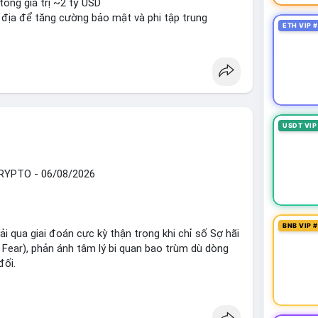
tổng giá trị ~2 tỷ USD
n địa để tăng cường bảo mật và phi tập trung
ETH VIP 
oin mới với yêu cầu tuân thủ nghiêm ngặt
 tạo tiền lệ pháp lý
ị trường crypto sớm nonostante sự bất đồng trong
g sau cuộc tấn công 7 triệu USD
n lương một phần dưới dạng Bitcoin
USDT VIP
#sol
#xrp
#bitgo
#vitalikbuterin
#stablecoin
aknshake
YPTO - 06/08/2026
sand
#sand
BNB VIP 
i qua giai đoán cực kỳ thận trọng khi chỉ số Sợ hãi
ear), phản ánh tâm lý bi quan bao trùm dù dòng
đối.
ổng TVL DeFi đạt 142,24 tỷ USD, tăng nhẹ 0,59%
41,47 tỷ USD, trong khi cuộc đua vị trí thứ 2 rất