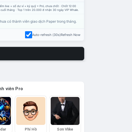
ểm live = số dư ví + ký quỹ + PnL chưa chốt · Chốt 12:00
 cuối tháng · Top 1 trên 20.000 đ nhận 30 ngày VIP Whale.
hưa có thành viên giao dịch Paper trong tháng.
Auto-refresh (30s)
Refresh Now
h viên Pro
adar
Phí Hồ
Sơn Vlike