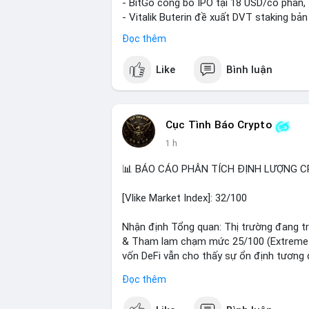
- BitGo công bố IPO tại 18 USD/cổ phần, 
- Vitalik Buterin đề xuất DVT staking bả
Ethereum
Đọc thêm
- Hong Kong phát hành giấy phép stablec
- Nga xác định crypto là tài sản hợp pháp,
Like
Bình luận
- Trump hy vọng ký vào luật cấu trúc th
Quốc hội
- Saga’s EVM blockchain ngừng hoạt độn
- Steak ’n Shake cho phép nhân viên nhậ
Cục Tình Báo Crypto
#binancesquare
#cryptonews
#btc
#eth
1 h
#hongkong
#russia
#trump
#saga
#ste
📊 BÁO CÁO PHÂN TÍCH ĐỊNH LƯỢNG CR
$btc $eth $sol $xrp $cc
#cc
$sky
#sky
$
[Vlike Market Index]: 32/100
#vlikevn
#titanbot
Nhận định Tổng quan: Thị trường đang trả
📰 Nguồn: Decrypt
& Tham lam chạm mức 25/100 (Extreme F
vốn DeFi vẫn cho thấy sự ổn định tương 
Đọc thêm
Phân tích Dòng tiền DeFi (DefiLlama): T
trong 24h qua. Ethereum vẫn thống trị với 