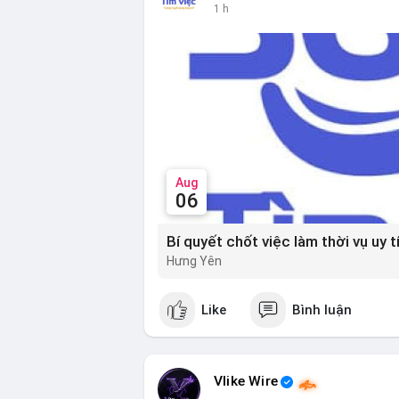
lũy dài hạn, khi tâm lý bi quan đạt đỉnh 
1 h
📰 Nguồn: Cointelegraph
Đánh giá & Khuyến nghị giao dịch: Thị tr
nhưng tâm lý yếu. Nhà đầu tư nên thận t
đoạn này. Chiến lược DCA (trung bình g
thể được xem xét khi thị trường đang ở 
và dòng tiền Stablecoin để xác nhận nhịp
#extremefear
#tvldefi
#fundingratebtc
Aug
06
Hưng Yên
Like
Bình luận
Vlike Wire