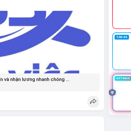
thường đi kèm với cơ hội mua vào tốt.
ường đang ở vùng tích lũy với thanh khoản dồi dào
rọng, tránh sử dụng đòn bẩy quá cao trong giai
iá) cho các đồng coin chủ chốt như BTC và ETH có
vùng Extreme Fear. Cần theo dõi sát diễn biến TVL
 đảo chiều.
TON #9
#stablecoinusdt
#ethereuml2
Bí quyết chốt việc làm thời vụ uy tín và nhận lương nhanh chóng mỗi ngày ?
OPTIMUS 