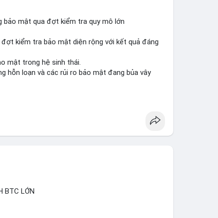
g bảo mật qua đợt kiểm tra quy mô lớn
 đợt kiểm tra bảo mật diện rộng với kết quả đáng
ảo mật trong hệ sinh thái.
ạng hỗn loạn và các rủi ro bảo mật đang bủa vây
inancesquare
#btc
H BTC LỚN