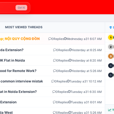
Ctrl K
MOST VIEWED THREADS
1
; NỘI QUY CỘNG ĐỒNG VLIKE.VN: HỆ THỐNG GIÁM SÁT TỰ ĐỘNG 
0
Replies
Wednesday a31 6:07 AM
2
ida Extension?
0
Replies
Yesterday at 6:25 AM
3
K Flat in Noida
0
Replies
Yesterday at 6:20 AM
4
 Good for Remote Work?
0
Replies
Yesterday at 5:26 AM
5
 common interview mistakes?
0
Replies
Tuesday a31 10:12 AM
at in Noida Extension?
0
Replies
Tuesday a31 6:30 AM
 Extension
0
Replies
Tuesday a31 6:01 AM
T
ida West
0
Replies
Tuesday a31 5:26 AM