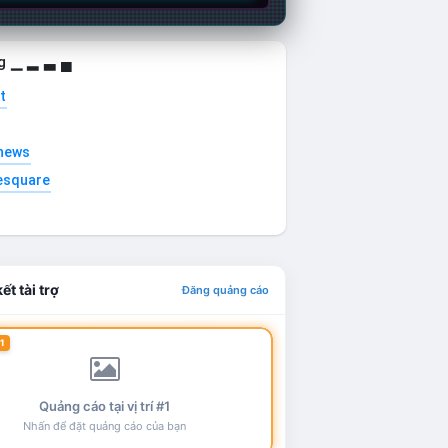
g ▁ ▂ ▃ ▄
t
news
esquare
ết tài trợ
Đăng quảng cáo
1
Quảng cáo tại vị trí #1
Nhấn để đặt quảng cáo của bạn