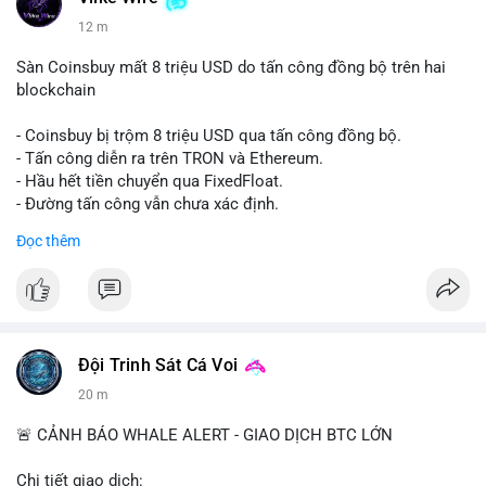
12 m
Sàn Coinsbuy mất 8 triệu USD do tấn công đồng bộ trên hai
blockchain
- Coinsbuy bị trộm 8 triệu USD qua tấn công đồng bộ.
- Tấn công diễn ra trên TRON và Ethereum.
- Hầu hết tiền chuyển qua FixedFloat.
- Đường tấn công vẫn chưa xác định.
Đọc thêm
#binancesquare
#cryptonews
#coinsbuy
#trx
#eth
$trx $eth
#vlikevn
#titanbot
Đội Trinh Sát Cá Voi
📰 Nguồn: CoinDesk
20 m
🚨 CẢNH BÁO WHALE ALERT - GIAO DỊCH BTC LỚN
Chi tiết giao dịch: