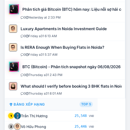
Phân tích giá Bitcoin (BTC) hôm nay: Liệu nỗi sợ hãi có mở 
0
Yesterday at 2:33 PM
Luxury Apartments in Noida Investment Guide
0
Friday a31 6:13 AM
Is RERA Enough When Buying Flats in Noida?
0
Friday a31 5:37 AM
BTC (Bitcoin) - Phân tích snapshot ngày 06/08/2026
0
Thursday a31 2:43 PM
What should I verify before booking 3 BHK flats in Noida?
0
Thursday a31 8:01 AM
BẢNG XẾP HẠNG
TOP 5
Trần Thị Hương
25,548
1
VNĐ
Võ Hữu Phong
25,446
2
VNĐ