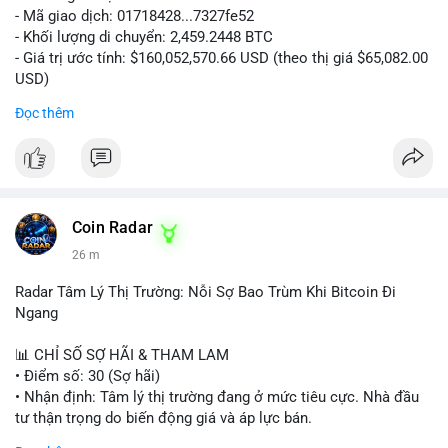
- Mã giao dịch: 01718428...7327fe52
- Khối lượng di chuyển: 2,459.2448 BTC
- Giá trị ước tính: $160,052,570.66 USD (theo thị giá $65,082.00
USD)
- Thời gian: 12:19:48 2026-08-10 UTC
Đọc thêm
Nhận định phân tích:
Khối lượng 2,459 BTC tương đương hơn 160 triệu USD được
chuyển trong một giao dịch duy nhất cho thấy dấu hiệu hoạt
động của tổ chức lớn hoặc quỹ đầu tư. Với mức giá hiện tại,
việc di chuyển số lượng lớn này có thể phục vụ mục đích tái
Coin Radar
phân bổ danh mục sang ví lạnh để nắm giữ dài hạn, hoặc
26 m
chuẩn bị nạp lên sàn giao dịch nhằm hiện thực hóa lợi nhuận.
Động thái này có thể tạo áp lực tâm lý ngắn hạn lên thị trường
Radar Tâm Lý Thị Trường: Nỗi Sợ Bao Trùm Khi Bitcoin Đi
khi nhà đầu tư nhỏ lẻ lo ngại về khả năng bán tháo. Tuy nhiên,
Ngang
nếu dòng tiền chảy vào ví lạnh, đây lại là tín hiệu tích cực cho
xu hướng trung hạn.
📊 CHỈ SỐ SỢ HÃI & THAM LAM
• Điểm số: 30 (Sợ hãi)
Lời khuyên cho nhà đầu tư nhỏ lẻ:
• Nhận định: Tâm lý thị trường đang ở mức tiêu cực. Nhà đầu
Hãy theo dõi sát các giao dịch tiếp theo từ địa chỉ ví nguồn để
tư thận trọng do biến động giá và áp lực bán.
xác định rõ hướng đi của dòng tiền. Tránh hành động theo cảm