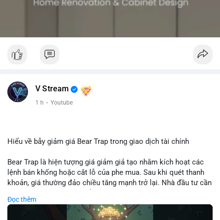
V Stream
1 h
·
Youtube
Hiểu về bẫy giảm giá Bear Trap trong giao dịch tài chính
Bear Trap là hiện tượng giá giảm giả tạo nhằm kích hoạt các
lệnh bán khống hoặc cắt lỗ của phe mua. Sau khi quét thanh
khoản, giá thường đảo chiều tăng mạnh trở lại. Nhà đầu tư cần
nhận diện mô hình này để tránh bị thao túng tâm lý và tối ưu
Đọc thêm
hóa điểm vào lệnh.