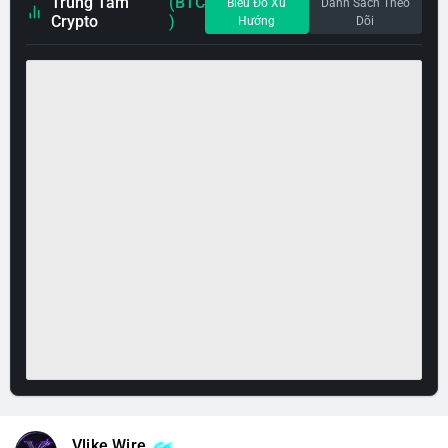
Trung Tâm
(BTC
Biểu Đồ Xu
Danh Sách Theo
Crypto
)
Hướng
Dõi
Vlike Wire