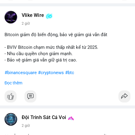
#vlikevn
#titanbot
Vlike Wire
📰 Nguồn: Cointelegraph
2 giờ
Bitcoin giảm độ biến động, bảo vệ giảm giá vẫn đắt
- BVIV Bitcoin chạm mức thấp nhất kể từ 2025.
- Nhu cầu quyền chọn giảm mạnh.
- Bảo vệ giảm giá vẫn giữ giá trị cao.
#binancesquare
#cryptonews
#btc
Đọc thêm
$btc
#vlikevn
#titanbot
📰 Nguồn: CoinDesk
Đội Trinh Sát Cá Voi
2 giờ