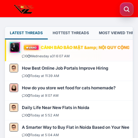
LATEST THREADS
HOTTEST THREADS
MOST VIEWED THRE
CẢNH BÁO BẢO MẬT &amp; NỘI QUY CỘNG ĐỒNG
VÀNG
0
Wednesday a31 6:07 AM
How Best Online Job Portals Improve Hiring
0
Today at 11:39 AM
How do you store wet food for cats homemade?
0
Today at 9:07 AM
Daily Life Near New Flats in Noida
0
Today at 5:52 AM
A Smarter Way to Buy Flat in Noida Based on Your Needs
0
Today at 5:04 AM