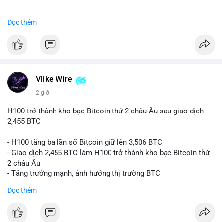
#binancesquare
#cryptonews
#btc
Đọc thêm
$btc
#vlikevn
#titanbot
📰 Nguồn: CoinDesk
Vlike Wire
2 giờ
H100 trở thành kho bạc Bitcoin thứ 2 châu Âu sau giao dịch
2,455 BTC
- H100 tăng ba lần số Bitcoin giữ lên 3,506 BTC
- Giao dịch 2,455 BTC làm H100 trở thành kho bạc Bitcoin thứ
2 châu Âu
- Tăng trưởng mạnh, ảnh hưởng thị trường BTC
Đọc thêm
#binancesquare
#cryptonews
#btc
$btc