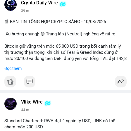
các quỹ phòng hộ sang vị thế Long là tín hiệu tích cực ngầm,
📰 Nguồn: CoinDesk
Crypto Daily Wire
nhưng biến động ngắn hạn vẫn cao.
39 m
• Khuyến nghị: Cẩn trọng với các lệnh Long/Short khi Bitcoin
chưa thoát khỏi vùng giá hiện tại. Theo dõi sát các tin tức về
📰 BẢN TIN TỔNG HỢP CRYPTO SÁNG - 10/08/2026
lạm phát (CPI) và động thái của các quỹ lớn.
[Xu hướng chung]: 🟡 Trung lập (Neutral) nghiêng về rủi ro
📊 Nguồn: Radar Tâm Lý Thị Trường
Bitcoin giữ vững trên mốc 65.000 USD trong bối cảnh tâm lý
thị trường thận trọng, khi chỉ số Fear & Greed Index dừng ở
mức 30/100 và dòng tiền DeFi đứng yên với tổng TVL đạt 142,8
tỷ USD.
Đọc thêm
- Thị trường & Giá cả: BTC giao dịch quanh vùng 65.200 USD,
tăng gần 3% khi Iran-Oman hứa mở lại eo Hormuz, giảm lo ngại
địa chính trị. Hoạt động cá voi diễn ra sôi động với lệnh
chuyển 458 BTC trị giá gần 30 triệu USD cùng nhiều giao dịch
lớn khác. Đáng chú ý, thanh lý Short chiếm tới 81,7% tổng 35,7
Vlike Wire
triệu USD thanh lý trong 24h, cho thấy phe bán đang yếu thế.
44 m
- DeFi & Công nghệ: Standard Chartered dự báo thị trường RWA
Standard Chartered: RWA đạt 4 nghìn tỷ USD, LINK có thể
sẽ bùng nổ lên 4 nghìn tỷ USD, kéo theo giá trị token LINK có
chạm mốc 200 USD