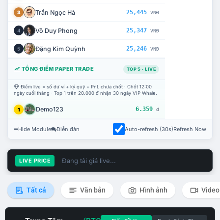
Trần Ngọc Hà
25,445
3
VNĐ
Võ Duy Phong
25,347
4
VNĐ
Đặng Kim Quỳnh
25,246
5
VNĐ
TỔNG ĐIỂM PAPER TRADE
TOP 5 · LIVE
Điểm live = số dư ví + ký quỹ + PnL chưa chốt · Chốt 12:00
ngày cuối tháng · Top 1 trên 20.000 đ nhận 30 ngày VIP Whale.
Demo123
6.359
1
đ
Hide Module
Diễn đàn
Auto-refresh (30s)
Refresh Now
Đang tải giá live...
LIVE PRICE
Tất cả
Văn bản
Hình ảnh
Video