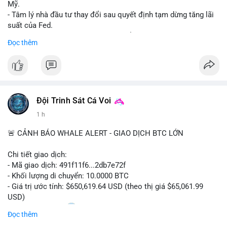
Mỹ.
- Tâm lý nhà đầu tư thay đổi sau quyết định tạm dừng tăng lãi
suất của Fed.
- Cần theo dõi sát sao dữ liệu CPI để dự đoán biến động tiếp
Đọc thêm
theo.
#bitcoin
#btc
#cryptonews
#binancesquare
#cpi
$btc
Đội Trinh Sát Cá Voi
#vlikevn
#titanbot
1 h
📰 Nguồn: Cointelegraph
🚨 CẢNH BÁO WHALE ALERT - GIAO DỊCH BTC LỚN
Chi tiết giao dịch:
- Mã giao dịch: 491f11f6...2db7e72f
- Khối lượng di chuyển: 10.0000 BTC
- Giá trị ước tính: $650,619.64 USD (theo thị giá $65,061.99
USD)
- Thời gian: 11:20
2 2026-08-10 UTC
Đọc thêm