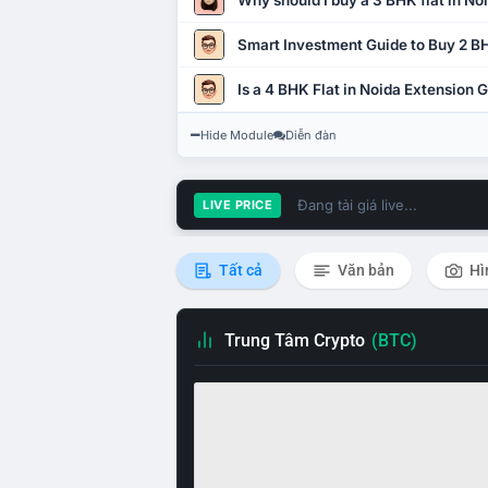
Why should I buy a 3 BHK flat in No
Smart Investment Guide to Buy 2 BH
Is a 4 BHK Flat in Noida Extension
Hide Module
Diễn đàn
Đang tải giá live...
LIVE PRICE
Tất cả
Văn bản
Hì
Trung Tâm Crypto
(BTC)