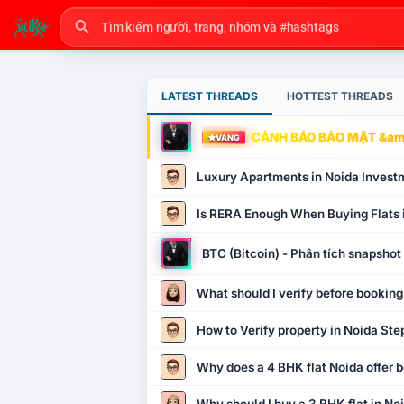
LATEST THREADS
HOTTEST THREADS
CẢNH BÁO BẢO MẬT &amp
VÀNG
Luxury Apartments in Noida Invest
Is RERA Enough When Buying Flats 
BTC (Bitcoin) - Phân tích snapsho
What should I verify before booking
How to Verify property in Noida Ste
Why does a 4 BHK flat Noida offer b