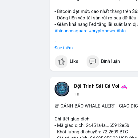
- Bitcoin đạt mức cao nhất tháng trên $6
- Dòng tiền vào tài sản rủi ro sau dữ li
- Giảm khả năng Fed tăng lãi suất làm dịu
#binancesquare
#cryptonews
#btc
$btc
Đọc thêm
#vlikevn
#titanbot
Like
Bình luận
📰 Nguồn: Cointelegraph
Đội Trinh Sát Cá Voi
1 h
🚨 CẢNH BÁO WHALE ALERT - GIAO DỊ
Chi tiết giao dịch:
- Mã giao dịch: 2c451a4a...65912e5b
- Khối lượng di chuyển: 72.2609 BTC