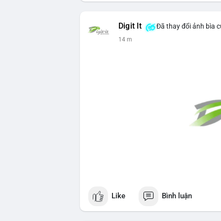
Digit It
Đã thay đổi ảnh bìa 
14 m
Like
Bình luận