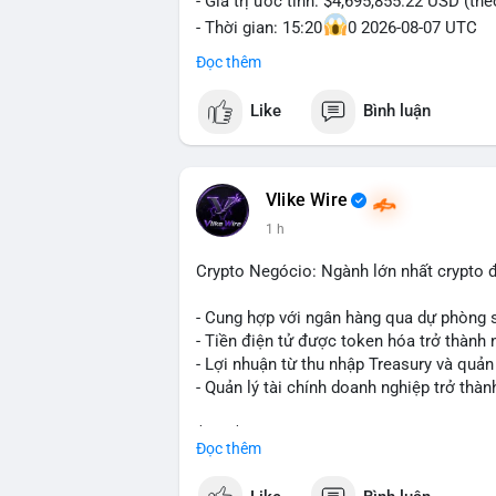
- Giá trị ước tính: $4,695,855.22 USD (th
- Thời gian: 15:20
0 2026-08-07 UTC
Đọc thêm
Nhận định phân tích hành vi của Cá voi d
triệu USD được dồn vào một giao dịch du
Like
Bình luận
không phải hành động phân tán nhỏ lẻ. N
hạn có thể gia tăng, ảnh hưởng đến tâm l
lạnh, đây là tín hiệu tích lũy dài hạn, ch
vì thoát ra.
Vlike Wire
1 h
Lời khuyên ngắn gọn cho nhà đầu tư nhỏ 
trong 24-48 giờ tới. Đừng vội hành động
Crypto Negócio: Ngành lớn nhất crypto đ
lẻ; hãy quan sát thêm các lệnh tiếp theo
chỉnh vị thế.
- Cung hợp với ngân hàng qua dự phòng 
- Tiền điện tử được token hóa trở thành 
#72dot2609btc
#4triệu7usd
#chuyểnvílạ
- Lợi nhuận từ thu nhập Treasury và quản 
- Quản lý tài chính doanh nghiệp trở thà
$btc $eth
Đọc thêm
#vlikevn
#titanbot