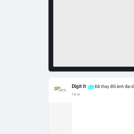
Digit It
Đã thay đổi ảnh đại d
14 m