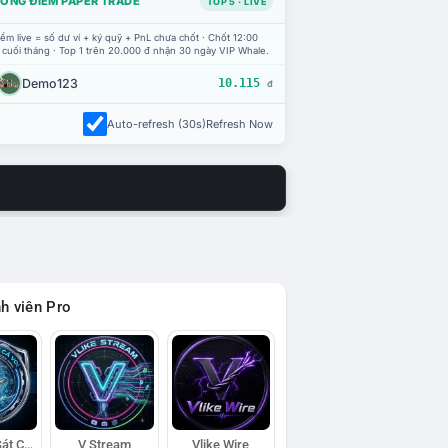
ỔNG ĐIỂM PAPER TRADE
TOP 5 · LIVE
ểm live = số dư ví + ký quỹ + PnL chưa chốt · Chốt 12:00
 cuối tháng · Top 1 trên 20.000 đ nhận 30 ngày VIP Whale.
Demo123
10.115
đ
Auto-refresh (30s)
Refresh Now
h viên Pro
Đội Trinh Sát Cá Voi
V Stream
Vlike Wire