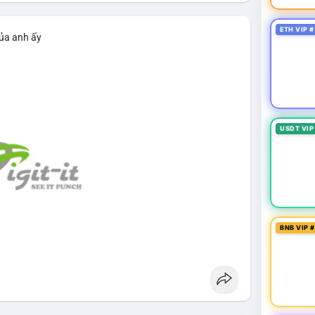
ETH VIP #
của anh ấy
USDT VIP
BNB VIP 