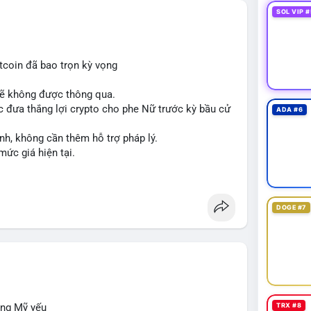
SOL VIP #
tcoin đã bao trọn kỳ vọng
sẽ không được thông qua.
 đưa thắng lợi crypto cho phe Nữ trước kỳ bầu cử
ADA #6
nh, không cần thêm hỗ trợ pháp lý.
mức giá hiện tại.
DOGE #7
ộng Mỹ yếu
TRX #8