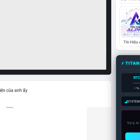
Tín Hiệu
⚡ TITA
BTC
----
--%
iện của anh ấy
SYSTEM:
Trợ lý A