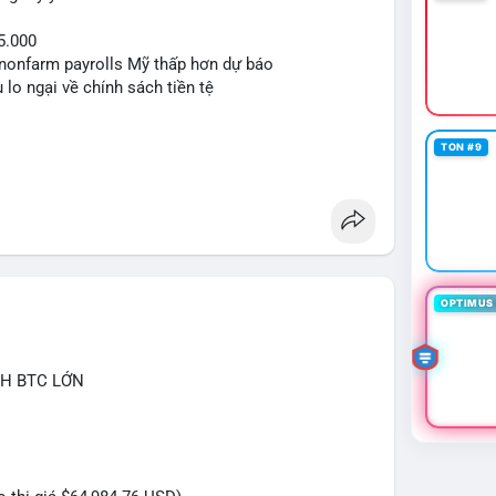
5.000
ệu nonfarm payrolls Mỹ thấp hơn dự báo
 lo ngại về chính sách tiền tệ
TON #9
OPTIMUS 
CH BTC LỚN