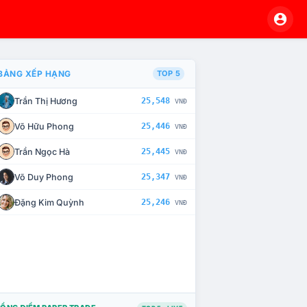
BẢNG XẾP HẠNG
TOP 5
Trần Thị Hương
25,548
VNĐ
À CHẾ TÀI XỬ LÝ VI PHẠM
Võ Hữu Phong
25,446
VNĐ
Trần Ngọc Hà
25,445
VNĐ
Võ Duy Phong
25,347
VNĐ
Đặng Kim Quỳnh
25,246
VNĐ