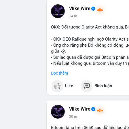
Vlike Wire
14 m
OKX: Đối tượng Clarity Act không qua, Bi
- OKX CEO Rafique nghi ngờ Clarity Act 
- Ông cho rằng phe Đỏ không có động lực
giữa kỳ.
- Sự lạc quan đã được giá Bitcoin phản á
- Nếu luật không qua, Bitcoin vẫn duy trì 
Đọc thêm
#binancesquare
#cryptonews
#btc
Like
Bình luận
$btc
#vlikevn
#titanbot
Vlike Wire
📰 Nguồn: CoinDesk
30 m
Bitcoin tăng trên $65K sau dữ liệu lao đ