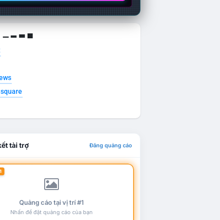
g ▁ ▂ ▃ ▄
t
news
esquare
ết tài trợ
Đăng quảng cáo
1
Quảng cáo tại vị trí #1
Nhấn để đặt quảng cáo của bạn