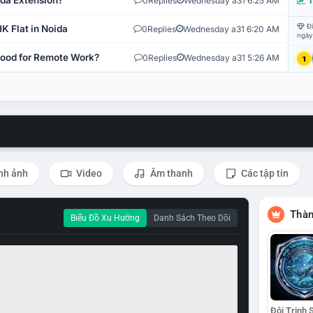
ida Extension?
0
Replies
Wednesday a31 6:25 AM
T
Đi
K Flat in Noida
0
Replies
Wednesday a31 6:20 AM
ngày
 Good for Remote Work?
0
Replies
Wednesday a31 5:26 AM
1
nh ảnh
Video
Âm thanh
Các tập tin
Thàn
Biểu Đồ Xu Hướng
Danh Sách Theo Dõi