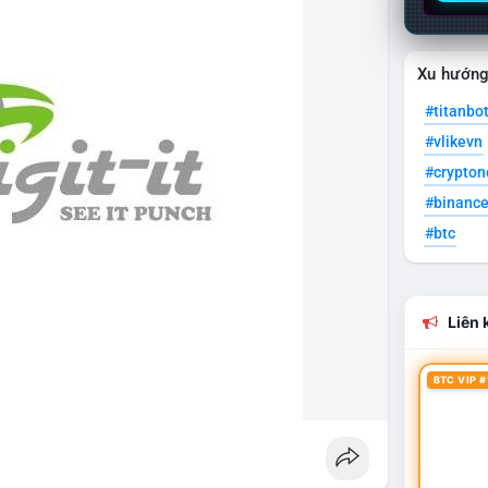
Xu hướn
#titanbo
#vlikevn
#crypto
#binanc
#btc
Liên k
BTC VIP #