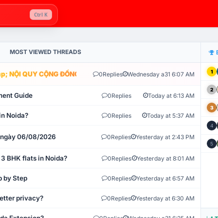
Ctrl K
MOST VIEWED THREADS
1
; NỘI QUY CỘNG ĐỒNG VLIKE.VN: HỆ THỐNG GIÁM SÁT TỰ ĐỘNG V
0
Replies
Wednesday a31 6:07 AM
2
ment Guide
0
Replies
Today at 6:13 AM
3
in Noida?
0
Replies
Today at 5:37 AM
4
t ngày 06/08/2026
0
Replies
Yesterday at 2:43 PM
5
 3 BHK flats in Noida?
0
Replies
Yesterday at 8:01 AM
p by Step
0
Replies
Yesterday at 6:57 AM
etter privacy?
0
Replies
Yesterday at 6:30 AM