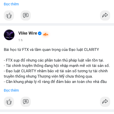
Đọc thêm
$btc
#vlikevn
#titanbot
📰 Nguồn: CoinDesk
Vlike Wire
1 h
Bài học từ FTX và tầm quan trọng của Đạo luật CLARITY
- FTX sụp đổ nhưng các phần tuân thủ pháp luật vẫn tồn tại.
- Tài chính truyền thống đang hội nhập mạnh mẽ với tài sản số.
- Đạo luật CLARITY nhằm bảo vệ tài sản số tương tự tài chính
truyền thống nhưng Thượng viện Mỹ chưa thông qua.
- Cần khung pháp lý rõ ràng để đảm bảo an toàn cho nhà đầu
tư.
Đọc thêm
#binancesquare
#cryptonews
#ftx
#regulation
#clarityact
$btc $eth