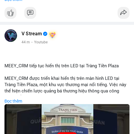
#72dot2609btc
#4triệu7usd
#chuyểnvílạnh
#áplựcbántiềmnăng
#mempoolbtc
#vlikevn
#titanbot
📰 Nguồn: Cointelegraph
V Stream
44 m
·
Youtube
MEEY_CRM tiếp tục hiển thị trên LED tại Tràng Tiền Plaza
MEEY_CRM được triển khai hiển thị trên màn hình LED tại
Tràng Tiền Plaza, một khu vực thương mại nổi tiếng. Việc này
thể hiện chiến lược quảng bá thương hiệu thông qua công
nghệ hiển thị công cộng. Tràng Tiền Plaza thu hút lượng khách
Đọc thêm
lớn hàng ngày, giúp tăng cường nhận diện thương hiệu
MEEY_CRM. Mô hình này kết hợp công nghệ LED với việc đặt
sản tại điểm giao thông quan trọng.
🎥 Xem video trực tiếp tại: