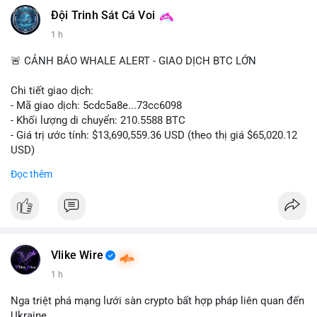
#vlikevn
#titanbot
Đội Trinh Sát Cá Voi
1 h
📰 Nguồn: CoinDesk
🚨 CẢNH BÁO WHALE ALERT - GIAO DỊCH BTC LỚN
Chi tiết giao dịch:
- Mã giao dịch: 5cdc5a8e...73cc6098
- Khối lượng di chuyển: 210.5588 BTC
- Giá trị ước tính: $13,690,559.36 USD (theo thị giá $65,020.12
USD)
- Thời gian: 14:19:51 2026-08-07 UTC
Đọc thêm
Nhận định phân tích hành vi của Cá voi dựa trên giao dịch này
(ví dụ: chuyển dịch lượng lớn coin, gom hàng ví lạnh, áp lực
bán tiềm năng...) và tác động tâm lý thị trường.
Lời khuyên ngắn gọn cho nhà đầu tư nhỏ lẻ.
Vlike Wire
Hashtags: Tự trích xuất 3-5 hashtag ĐỘC NHẤT từ nội dung
1 h
chính của bài viết này. Hashtag phải là các từ khóa cụ thể xuất
hiện trong bài (khối lượng BTC, hành vi cá voi, loại ví, mức giá
Nga triệt phá mạng lưới sàn crypto bất hợp pháp liên quan đến
USD). TUYỆT ĐỐI KHÔNG lặp lại các hashtag chung chung
Ukraine