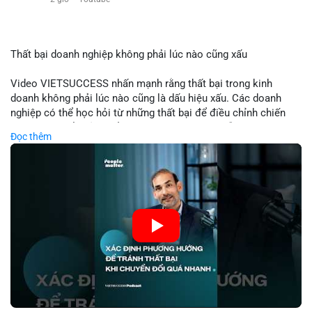
$eth
#vlikevn
#titanbot
Thất bại doanh nghiệp không phải lúc nào cũng xấu
📰 Nguồn: Cointelegraph
Video VIETSUCCESS nhấn mạnh rằng thất bại trong kinh
doanh không phải lúc nào cũng là dấu hiệu xấu. Các doanh
nghiệp có thể học hỏi từ những thất bại để điều chỉnh chiến
lược, phát triển sản phẩm mới, hoặc phát hiện lỗi trong quy
Đọc thêm
trình. Trong lĩnh vực tài chính và crypto, hiểu rõ nguyên nhân
thất bại giúp quản lý rủi ro hiệu quả và tránh lặp lại sai lầm.
Điều này đặc biệt quan trọng khi áp dụng vào các mô hình kinh
doanh mới hoặc đầu tư vào dự án blockchain.
🎥 Xem video trực tiếp tại:
Nguồn: VIETSUCCESS