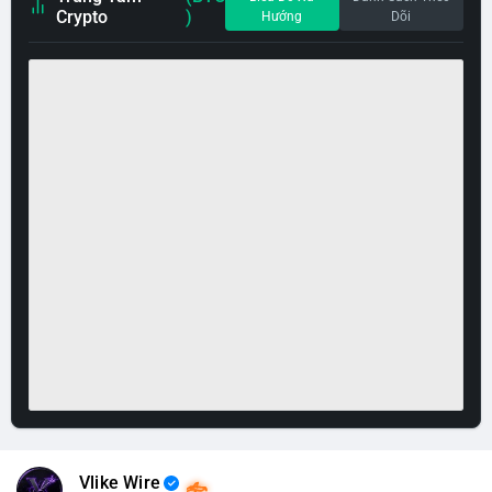
Crypto
)
Hướng
Dõi
Vlike Wire