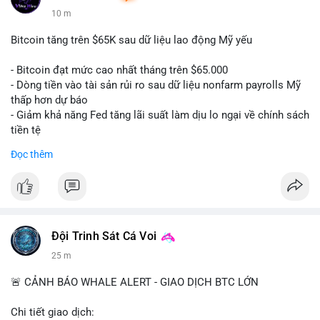
10 m
Bitcoin tăng trên $65K sau dữ liệu lao động Mỹ yếu
- Bitcoin đạt mức cao nhất tháng trên $65.000
- Dòng tiền vào tài sản rủi ro sau dữ liệu nonfarm payrolls Mỹ
thấp hơn dự báo
- Giảm khả năng Fed tăng lãi suất làm dịu lo ngại về chính sách
tiền tệ
#binancesquare
#cryptonews
#btc
Đọc thêm
$btc
#vlikevn
#titanbot
📰 Nguồn: Cointelegraph
Đội Trinh Sát Cá Voi
25 m
🚨 CẢNH BÁO WHALE ALERT - GIAO DỊCH BTC LỚN
Chi tiết giao dịch: