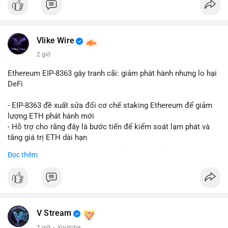
Vlike Wire
2 giờ
Ethereum EIP-8363 gây tranh cãi: giảm phát hành nhưng lo hại
DeFi
- EIP-8363 đề xuất sửa đổi cơ chế staking Ethereum để giảm
lượng ETH phát hành mới
- Hỗ trợ cho rằng đây là bước tiến để kiểm soát lạm phát và
tăng giá trị ETH dài hạn
- Các nhà phê bình lo ngại việc giảm phần thưởng sẽ làm yếu
Đọc thêm
động lực staking, ảnh hưởng đến bảo mật mạng lưới
- Lo ngại thêm: có thể làm giảm hấp dẫn của DeFi, giảm sự phi
tập trung và làm chậm sự tham gia của nhà đầu tư istituционаl
- Diễn ra trong bối cảnh Ethereum đang cân bằng giữa giảm
phát hành và duy trì sức hấp dẫn cho hệ sinh thái
#binancesquare
#cryptonews
#eth
#defi
#eip8363
V Stream
2 giờ
·
Youtube