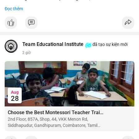
Đọc thêm
#binancesquare
#cryptonews
#btc
#eth
$btc $eth
#vlikevn
#titanbot
Team Educational Institute
đã tạo sự kiện mới
📰 Nguồn: CoinDesk
2 giờ
Aug
28
Choose the Best Montessori Teacher Training Institute in Coimbatore for a Rewarding Career
2nd Floor, 857A, Shop, 44, VKK Menon Rd,
Siddhapudur, Gandhipuram, Coimbatore, Tamil
Nadu 641044