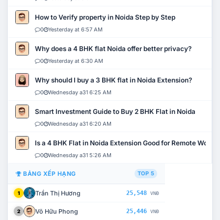
How to Verify property in Noida Step by Step
0
Yesterday at 6:57 AM
Why does a 4 BHK flat Noida offer better privacy?
0
Yesterday at 6:30 AM
Why should I buy a 3 BHK flat in Noida Extension?
0
Wednesday a31 6:25 AM
Smart Investment Guide to Buy 2 BHK Flat in Noida
0
Wednesday a31 6:20 AM
Is a 4 BHK Flat in Noida Extension Good for Remote Work?
0
Wednesday a31 5:26 AM
BẢNG XẾP HẠNG
TOP 5
Trần Thị Hương
25,548
1
VNĐ
Võ Hữu Phong
25,446
2
VNĐ