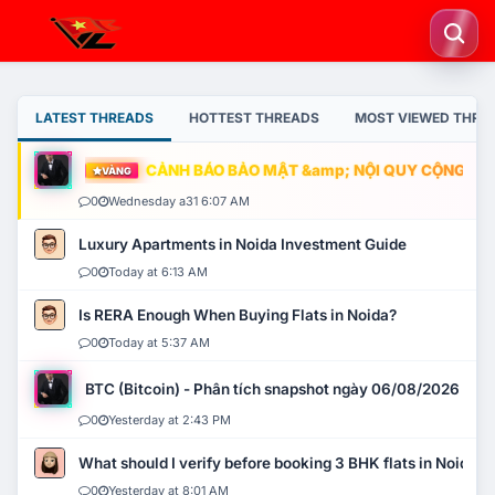
LATEST THREADS
HOTTEST THREADS
MOST VIEWED THRE
CẢNH BÁO BẢO MẬT &amp; NỘI QUY CỘNG ĐỒNG
VÀNG
0
Wednesday a31 6:07 AM
Luxury Apartments in Noida Investment Guide
0
Today at 6:13 AM
Is RERA Enough When Buying Flats in Noida?
0
Today at 5:37 AM
BTC (Bitcoin) - Phân tích snapshot ngày 06/08/2026
0
Yesterday at 2:43 PM
What should I verify before booking 3 BHK flats in Noida?
0
Yesterday at 8:01 AM