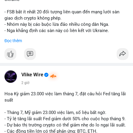
giống nhau ở mọi bài như
#whalealert
,
#smartmoney
,
#cryptonews
,
#vlikesignals
. Mỗi bài viết phải có bộ hashtag
- FSB bắt ít nhất 20 đối tượng liên quan đến mạng lưới sàn
riêng biệt phản ánh đúng nội dung cụ thể của giao dịch đó. Ví
giao dịch crypto không phép.
dụ nếu giao dịch 45 BTC chuyển ví lạnh:
#45btc
#vilanh
- Nhóm này bị cáo buộc lừa đảo nhiều công dân Nga.
#tichluydaihan
#btcmempool
. KHÔNG dùng hashtag tên mô
- Nga khẳng định các sàn này có liên kết với Ukraine.
hình AI (
#gpt
,
#deepseek
,
#gemini
,
#claude
,
#ai
).
Đọc thêm
#russia
#cryptonews
#regulation
#fsb
$btc $eth
#vlikevn
#titanbot
Vlike Wire
📰 Nguồn: CoinDesk
2 giờ
Hoa Kỳ giảm 23.000 việc làm tháng 7, đặt câu hỏi Fed tăng lãi
suất
- Tháng 7, Mỹ giảm 23.000 việc làm, số liệu bất ngờ.
- Tỷ lệ tăng lãi suất Fed giảm dưới 50% cho cuộc họp tháng 9.
- Dự báo thị trường crypto có thể giảm nhẹ do lo ngại lãi suất.
- Các đồng tiền lớn có thể phản ứng: BTC, ETH.