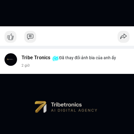
Tribe Tronics
Đã thay đổi ảnh bìa của anh ấy
2 giờ