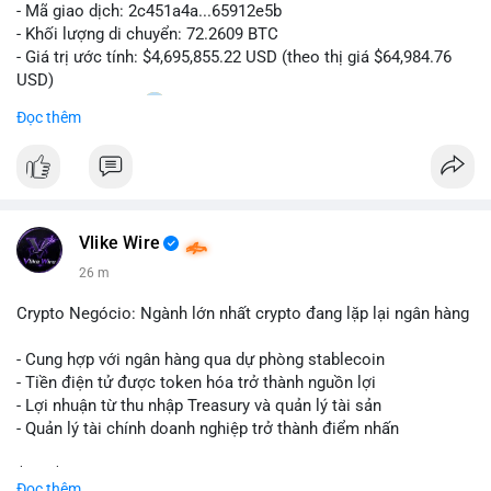
- Mã giao dịch: 2c451a4a...65912e5b
- Khối lượng di chuyển: 72.2609 BTC
- Giá trị ước tính: $4,695,855.22 USD (theo thị giá $64,984.76
USD)
- Thời gian: 15:20
0 2026-08-07 UTC
Đọc thêm
Nhận định phân tích hành vi của Cá voi dựa trên giao dịch này:
Lượng BTC trị giá gần 4,7 triệu USD được dồn vào một giao
dịch duy nhất cho thấy dấu hiệu chuyển tiền có chủ đích,
không phải hành động phân tán nhỏ lẻ. Nếu điểm đến là ví sàn
Vlike Wire
giao dịch, áp lực bán ngắn hạn có thể gia tăng, ảnh hưởng đến
tâm lý nhà đầu tư. Ngược lại, nếu dòng tiền đổ về ví lạnh, đây
26 m
là tín hiệu tích lũy dài hạn, cho thấy cá voi đang gom hàng ở
vùng giá hiện tại thay vì thoát ra.
Crypto Negócio: Ngành lớn nhất crypto đang lặp lại ngân hàng
Lời khuyên ngắn gọn cho nhà đầu tư nhỏ lẻ: Theo dõi sát địa
- Cung hợp với ngân hàng qua dự phòng stablecoin
chỉ nhận của giao dịch này trong 24-48 giờ tới. Đừng vội hành
- Tiền điện tử được token hóa trở thành nguồn lợi
động theo cảm xúc khi chỉ dựa vào một lệnh chuyển đơn lẻ;
- Lợi nhuận từ thu nhập Treasury và quản lý tài sản
hãy quan sát thêm các lệnh tiếp theo để xác nhận xu hướng
- Quản lý tài chính doanh nghiệp trở thành điểm nhấn
dòng tiền trước khi điều chỉnh vị thế.
$btc $eth
Đọc thêm