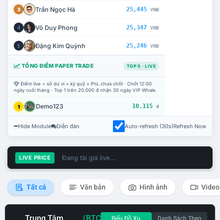
Trần Ngọc Hà
25,445
3
VNĐ
Võ Duy Phong
25,347
4
VNĐ
Đặng Kim Quỳnh
25,246
5
VNĐ
TỔNG ĐIỂM PAPER TRADE
TOP 5 · LIVE
Điểm live = số dư ví + ký quỹ + PnL chưa chốt · Chốt 12:00
ngày cuối tháng · Top 1 trên 20.000 đ nhận 30 ngày VIP Whale.
Demo123
10.115
1
đ
Hide Module
Diễn đàn
Auto-refresh (30s)
Refresh Now
Đang tải giá live...
LIVE PRICE
Tất cả
Văn bản
Hình ảnh
Video
Trung Tâm
(BTC
Biểu Đồ Xu
Danh Sách Theo