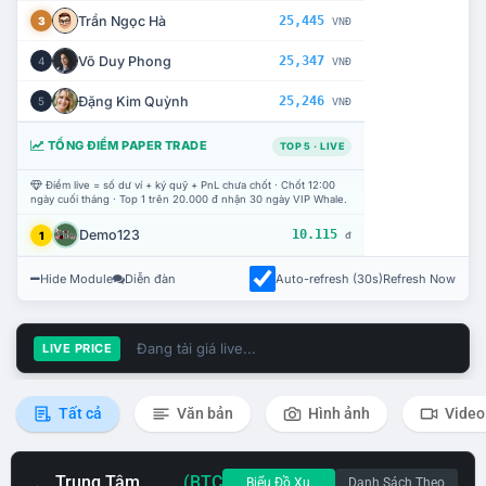
Trần Ngọc Hà
25,445
3
VNĐ
Võ Duy Phong
25,347
4
VNĐ
Đặng Kim Quỳnh
25,246
5
VNĐ
TỔNG ĐIỂM PAPER TRADE
TOP 5 · LIVE
Điểm live = số dư ví + ký quỹ + PnL chưa chốt · Chốt 12:00
ngày cuối tháng · Top 1 trên 20.000 đ nhận 30 ngày VIP Whale.
Demo123
10.115
1
đ
Hide Module
Diễn đàn
Auto-refresh (30s)
Refresh Now
Đang tải giá live...
LIVE PRICE
Tất cả
Văn bản
Hình ảnh
Video
Trung Tâm
(BTC
Biểu Đồ Xu
Danh Sách Theo