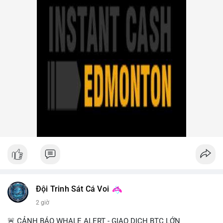
mạng lưới sàn crypto bất hợp pháp tại Moscow, bắt giữ 20 đối
tượng. Trump Media hủy thỏa thuận kho dự trữ CRO trị giá
nhiều tỷ USD, khiến CRO giảm mạnh.
- Tổ chức & Công nghệ: Bybit khởi kiện Triều Tiên và Lazarus
Group vụ hack 1,5 tỷ USD, đã nhận lệnh đóng băng tài sản.
Circle mở rộng USDC lên OKX qua X Layer. BitGo IPO thành
công ở mức 18 USD/cổ phiếu, định giá 2 tỷ USD.
Nhà đầu tư nên theo dõi sát dòng tiền cá voi khi xuất hiện
nhiều giao dịch lớn (từ 4 BTC đến 210 BTC) trong ngày, ưu tiên
quản trị rủi ro trong bối cảnh thanh khoản suy yếu.
Xem chi tiết các bài viết đầy đủ tại dòng thời gian của Vlike.vn!
#ofacsanctions
#bitgoipo
#bybitlawsuit
#crodelist
#nearshortsignal
Đội Trinh Sát Cá Voi
2 giờ
🚨 CẢNH BÁO WHALE ALERT - GIAO DỊCH BTC LỚN