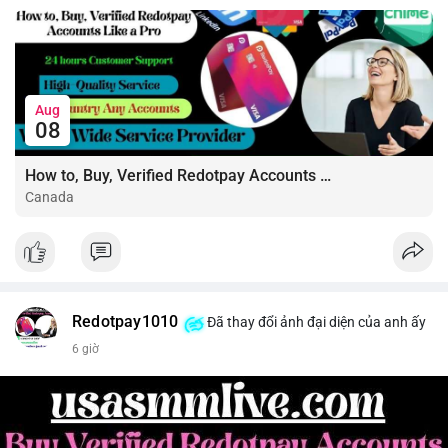
Quản trị vốn chặt chẽ, chỉ vào lệnh với rủi ro tối đa 1-2% tài
khoản cho mỗi vị thế.
#shortnear
#near1
.59
#bearishnear
#selllimit
#vlikenear
Aug
08
How to, Buy, Verified Redotpay Accounts Like a Pro
Canada
Redotpay1010
Đã thay đổi ảnh đại diện của anh ấy
6 giờ