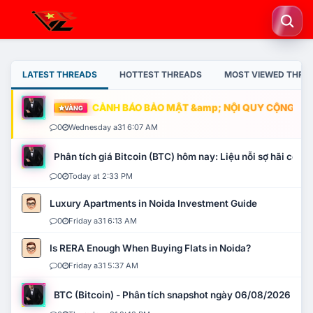
LATEST THREADS
HOTTEST THREADS
MOST VIEWED THRE
CẢNH BÁO BẢO MẬT &amp; NỘI QUY CỘNG ĐỒNG
VÀNG
0
Wednesday a31 6:07 AM
Phân tích giá Bitcoin (BTC) hôm nay: Liệu nỗi sợ hãi có mở 
0
Today at 2:33 PM
Luxury Apartments in Noida Investment Guide
0
Friday a31 6:13 AM
Is RERA Enough When Buying Flats in Noida?
0
Friday a31 5:37 AM
BTC (Bitcoin) - Phân tích snapshot ngày 06/08/2026