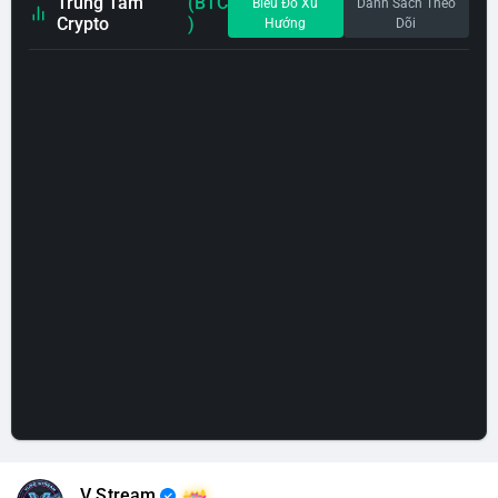
Trung Tâm
(BTC
Biểu Đồ Xu
Danh Sách Theo
Crypto
)
Hướng
Dõi
V Stream