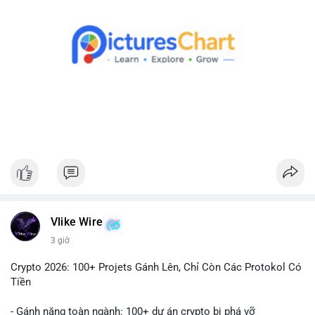
Theo dõi xác nhận giao dịch và dòng tiền tiếp theo. Nếu BTC
được chuyển đến ví sàn, hãy cân nhắc quản trị rủi ro, tránh
hành động theo cảm xúc. Nếu chuyển sang ví lạnh, đây là tín
hiệu tích cực cho xu hướng dài hạn.
#1756513btc
#vilanh
#tichluydaihan
#giaodichlon
#mempoolbtc
Vlike Wire
3 giờ
Crypto 2026: 100+ Projets Gánh Lên, Chỉ Còn Các Protokol Có
Tiền
- Gánh nặng toàn ngành: 100+ dự án crypto bị phá vỡ