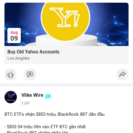
Aug
09
Buy Old Yahoo Accounts
Los Angeles
Vlike Wire
2 giờ
BTC ETFs nhận $853 triệu, BlackRock IBIT dẫn đầu
- $853.54 triệu tiền vào ETF BTC gần nhất
- BlackRock IBIT chiếm phần lớn