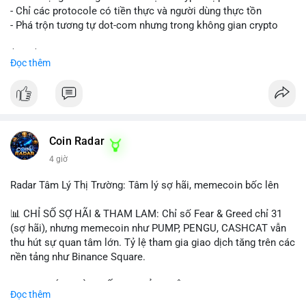
- Chỉ các protocole có tiền thực và người dùng thực tồn
- Phá trộn tương tự dot-com nhưng trong không gian crypto
$btc $eth
Đọc thêm
#vlikevn
#titanbot
📰 Nguồn: CoinDesk
Coin Radar
4 giờ
Radar Tâm Lý Thị Trường: Tâm lý sợ hãi, memecoin bốc lên
📊 CHỈ SỐ SỢ HÃI & THAM LAM: Chỉ số Fear & Greed chỉ 31
(sợ hãi), nhưng memecoin như PUMP, PENGU, CASHCAT vẫn
thu hút sự quan tâm lớn. Tỷ lệ tham gia giao dịch tăng trên các
nền tảng như Binance Square.
📈 XU HƯỚNG TÌM KIẾM & THẢO LUẬN: TUT, PUMP, PENGU,
Đọc thêm
CASHCAT, SUI, TAO xuất hiện nhiều trong tìm kiếm Việt Nam