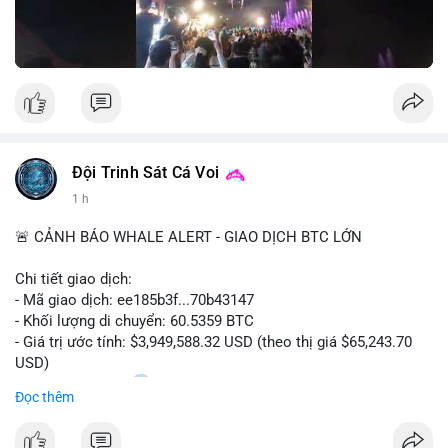
Nguồn: Đồng Tâm
Đội Trinh Sát Cá Voi
1 h
🚨 CẢNH BÁO WHALE ALERT - GIAO DỊCH BTC LỚN
Chi tiết giao dịch:
- Mã giao dịch: ee185b3f...70b43147
- Khối lượng di chuyển: 60.5359 BTC
- Giá trị ước tính: $3,949,588.32 USD (theo thị giá $65,243.70
USD)
- Thời gian: 15:20
1 2026-08-09 UTC
Đọc thêm
Nhận định phân tích: