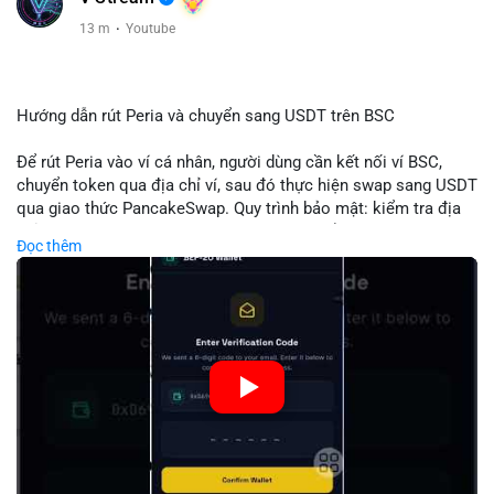
13 m
·
Youtube
Hướng dẫn rút Peria và chuyển sang USDT trên BSC
Để rút Peria vào ví cá nhân, người dùng cần kết nối ví BSC,
chuyển token qua địa chỉ ví, sau đó thực hiện swap sang USDT
qua giao thức PancakeSwap. Quy trình bảo mật: kiểm tra địa
chỉ, xác nhận giao dịch, tránh phí gas cao bằng cách chọn thời
Đọc thêm
điểm phù hợp. Khi hoàn thành, USDT lưu trữ an toàn trong ví
BSC, có thể chuyển sang các nền tảng khác hoặc bán. Hướng
dẫn chi tiết giúp người mới tránh sai lầm và tối ưu chi phí.
🎥 Xem video trực tiếp tại:
Nguồn: Đồng Tâm
#peria
#usdt