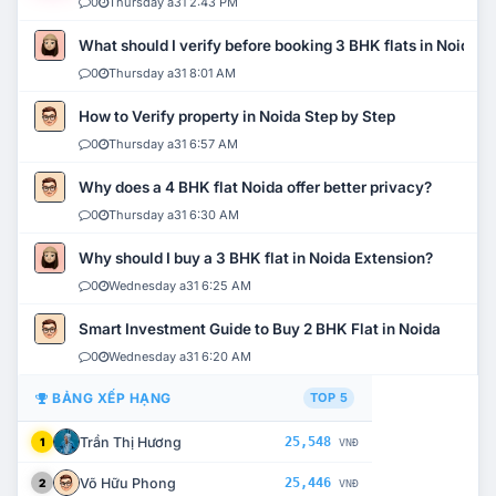
0
Thursday a31 2:43 PM
What should I verify before booking 3 BHK flats in Noida?
0
Thursday a31 8:01 AM
How to Verify property in Noida Step by Step
0
Thursday a31 6:57 AM
Why does a 4 BHK flat Noida offer better privacy?
0
Thursday a31 6:30 AM
Why should I buy a 3 BHK flat in Noida Extension?
0
Wednesday a31 6:25 AM
Smart Investment Guide to Buy 2 BHK Flat in Noida
0
Wednesday a31 6:20 AM
BẢNG XẾP HẠNG
TOP 5
Trần Thị Hương
25,548
1
VNĐ
Võ Hữu Phong
25,446
2
VNĐ