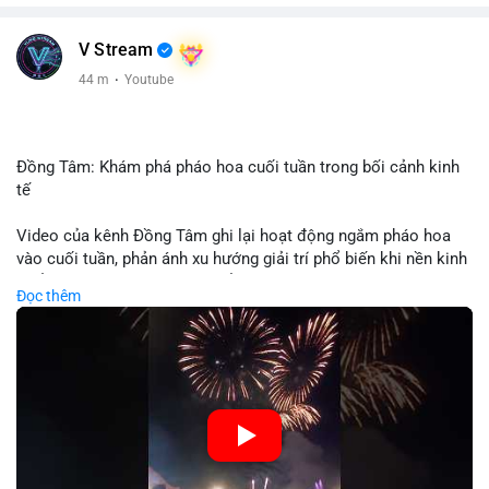
V Stream
44 m
·
Youtube
Đồng Tâm: Khám phá pháo hoa cuối tuần trong bối cảnh kinh
tế
Video của kênh Đồng Tâm ghi lại hoạt động ngắm pháo hoa
vào cuối tuần, phản ánh xu hướng giải trí phổ biến khi nền kinh
tế ổn định. Sự kiện này có thể cho thấy người tiêu dùng ưu tiên
Đọc thêm
trải nghiệm hơn là đầu tư vào tài sản vật chất. Trong bối cảnh
lãi suất ổn định và thị trường crypto ổn định, hoạt động giải trí
như vậy thường tăng trưởng khi người dân có khả năng chi
tiêu. Tuy nhiên, sự ưu tiên giải trí có thể ảnh hưởng đến tỷ lệ
tiết kiệm hoặc đầu tư vào crypto nếu người tiêu dùng chuyển
hướng ngân sách.
🎥 Xem video trực tiếp tại: