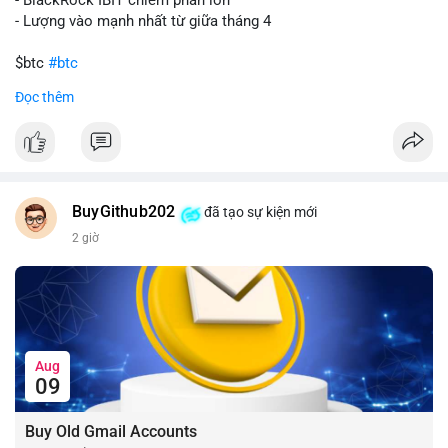
- Lượng vào mạnh nhất từ giữa tháng 4
$btc
#btc
Đọc thêm
#vlikevn
#titanbot
📰 Nguồn: CoinDesk
BuyGithub202
đã tạo sự kiện mới
2 giờ
Aug
09
Buy Old Gmail Accounts