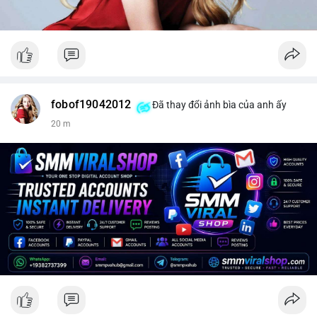
fobof19042012
Đã thay đổi ảnh bìa của anh ấy
20 m