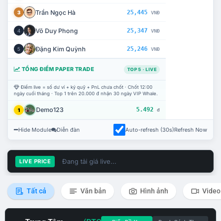
Trần Ngọc Hà
25,445
3
VNĐ
Võ Duy Phong
25,347
4
VNĐ
Đặng Kim Quỳnh
25,246
5
VNĐ
TỔNG ĐIỂM PAPER TRADE
TOP 5 · LIVE
Điểm live = số dư ví + ký quỹ + PnL chưa chốt · Chốt 12:00
ngày cuối tháng · Top 1 trên 20.000 đ nhận 30 ngày VIP Whale.
Demo123
5.492
1
đ
Hide Module
Diễn đàn
Auto-refresh (30s)
Refresh Now
Đang tải giá live...
LIVE PRICE
Tất cả
Văn bản
Hình ảnh
Video