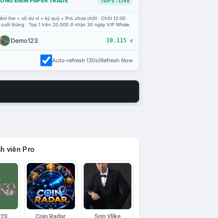
ỔNG ĐIỂM PAPER TRADE
TOP 5 · LIVE
ểm live = số dư ví + ký quỹ + PnL chưa chốt · Chốt 12:00
 cuối tháng · Top 1 trên 20.000 đ nhận 30 ngày VIP Whale.
Demo123
10.115
đ
Auto-refresh (30s)
Refresh Now
h viên Pro
23
Coin Radar
Sơn Vlike