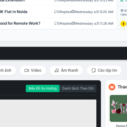
ida Extension?
0
Replies
Wednesday a31 6:25 AM
T
Đi
K Flat in Noida
0
Replies
Wednesday a31 6:20 AM
ngày
 Good for Remote Work?
0
Replies
Wednesday a31 5:26 AM
1
nh ảnh
Video
Âm thanh
Các tập tin
Thàn
Biểu Đồ Xu Hướng
Danh Sách Theo Dõi
Demo1