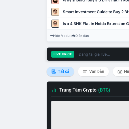
Why should I buy a 3 BHK flat in No
Smart Investment Guide to Buy 2 BH
Is a 4 BHK Flat in Noida Extension
Hide Module
Diễn đàn
Đang tải giá live...
LIVE PRICE
Tất cả
Văn bản
Hì
Trung Tâm Crypto
(BTC)