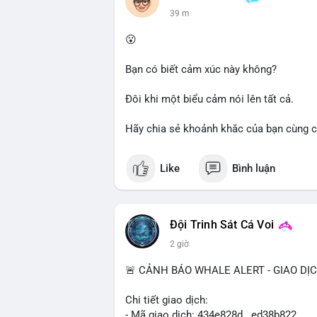
dõi thêm các giao dịch tiếp theo để xác 
40 m
trường trong ngắn hạn có thể xảy ra.
😮
Lời khuyên cho nhà đầu tư nhỏ lẻ: Quan s
Tránh hành động theo cảm tính; nếu giá 
Bạn có biết cảm xúc này không?
quản lý rủi ro chặt chẽ. Không nên sử dụ
Đôi khi một biểu cảm nói lên tất cả.
#61dot37btc
#chuyenvilanh
#tichluydaih
Hãy chia sẻ khoảnh khắc của bạn cùng c
Like
Bình luận
Đội Trinh Sát Cá Voi
2 giờ
🚨 CẢNH BÁO WHALE ALERT - GIAO DỊ
Chi tiết giao dịch:
- Mã giao dịch: 434e828d...ed38b822