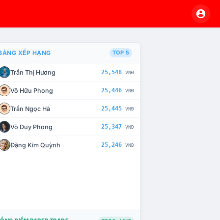
BẢNG XẾP HẠNG
TOP 5
Trần Thị Hương
25,548
VNĐ
À CHẾ TÀI XỬ LÝ VI PHẠM
Võ Hữu Phong
25,446
VNĐ
Trần Ngọc Hà
25,445
VNĐ
Võ Duy Phong
25,347
VNĐ
Đặng Kim Quỳnh
25,246
VNĐ