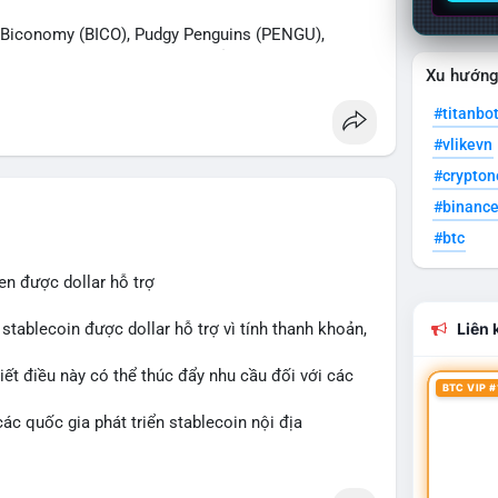
iconomy (BICO), Pudgy Penguins (PENGU),
n được tìm kiếm nhiều nhất. Chủ đề NFT (Pudgy
Xu hướn
SV) nổi bật.
#titanbo
 Bàn tán trên Binance Square tập trung vào
#vlikevn
13. Telegram nhấn mạnh luật mới tại Brazil và
#crypto
#binanc
ắn hạn vẫn tiêu cực do sợ hãi, nhưng xu hướng
#btc
 cơ hội mua sớm. Cần theo dõi sự thay đổi trong
en được dollar hỗ trợ
stablecoin được dollar hỗ trợ vì tính thanh khoản,
Liên k
iết điều này có thể thúc đẩy nhu cầu đối với các
BTC VIP #
ác quốc gia phát triển stablecoin nội địa