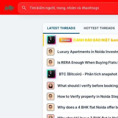
LATEST THREADS
HOTTEST THREADS
CẢNH BÁO BẢO MẬT &amp
VÀNG
Luxury Apartments in Noida Invest
Is RERA Enough When Buying Flats 
BTC (Bitcoin) - Phân tích snapsho
What should I verify before booking
How to Verify property in Noida Ste
Why does a 4 BHK flat Noida offer b