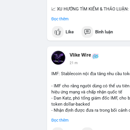
📈 XU HƯỚNG TÌM KIẾM & THẢO LUẬN: B
Bitcoin SV (BSV) và Kaspa (KAS) là coi
Đọc thêm
Penguins), AI (Hyperliquid) và ổn định (B
Like
Bình luận
💬 DÒNG CHẢY TIN TỨC & TRUYỀN THÔNG:
lệnh kẹp, dự báo NVDA và Musk Starship 
tranh luận về Clearity Act.
Vlike Wire
💡 NHẬN ĐỊNH & KHUYẾN NGHỊ: Tâm lý ng
21 m
coin nhỏ và tin tức AI/NVIDA có thể tạo
chính sách crypto Mỹ.
IMF: Stablecoin nội địa tăng nhu cầu tok
📊 Nguồn: Radar Tâm Lý Thị Trường
- IMF cho rằng người dùng có thể ưu tiên 
hiệu ứng mạng và chấp nhận quốc tế
- Dan Katz, phó tổng giám đốc IMF, cho b
token dollar-backed
- Nhận định được đưa ra trong bối cảnh c
Đọc thêm
$btc $eth