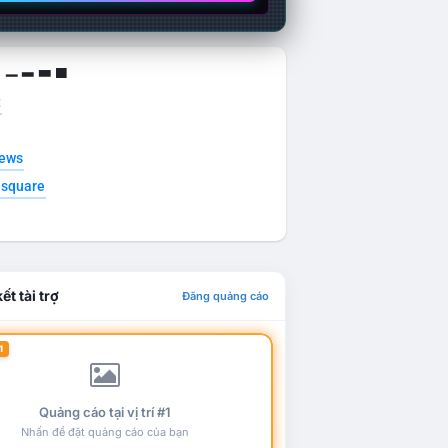
g ▁ ▂ ▃ ▄
t
news
esquare
ết tài trợ
Đăng quảng cáo
1
Quảng cáo tại vị trí #1
Nhấn để đặt quảng cáo của bạn