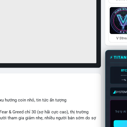
V Str
⚡ TITA
BTC
----
--%
SYSTEM:
xu hướng coin nhỏ, tin tức ấn tượng
r & Greed chỉ 30 (sợ hãi cực cao), thị trường
Trợ lý A
 người tham gia giảm nhẹ, nhiều người bán sớm do sợ