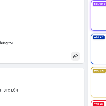
nhận hướng đi của dòng tiền, vì biến động tâm lý thị
SOL VIP #
át dòng tiền vào/ra các sàn lớn trong 24-48 giờ tới.
giảm nhẹ do tâm lý, có thể là cơ hội nhưng cần
ng đòn bẩy cao trong thời điểm này.
an
#btcmempool
#aplucban
ADA #6
húng tôi.
DOGE #7
CH BTC LỚN
TRX #8