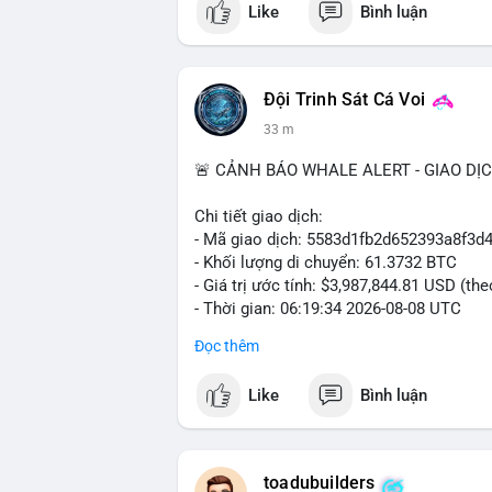
Like
Bình luận
#vlikevn
#titanbot
📰 Nguồn: Cointelegraph
Đội Trinh Sát Cá Voi
33 m
🚨 CẢNH BÁO WHALE ALERT - GIAO DỊ
Chi tiết giao dịch:
- Mã giao dịch: 5583d1fb2d652393a8f3
- Khối lượng di chuyển: 61.3732 BTC
- Giá trị ước tính: $3,987,844.81 USD (th
- Thời gian: 06:19:34 2026-08-08 UTC
Đọc thêm
Nhận định phân tích hành vi của Cá voi 
đương gần 4 triệu USD được chuyển tron
Like
Bình luận
một tổ chức lớn hoặc cá voi đang tái cơ
động thái này có thể là hành động chuyển
khoản, tạo áp lực bán ngắn hạn. Tuy nhiê
thuộc sàn, đây là tín hiệu tích lũy dài h
toadubuilders