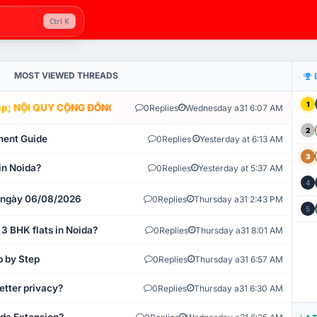
Ctrl K
MOST VIEWED THREADS
1
; NỘI QUY CỘNG ĐỒNG VLIKE.VN: HỆ THỐNG GIÁM SÁT TỰ ĐỘNG V
0
Replies
Wednesday a31 6:07 AM
2
ment Guide
0
Replies
Yesterday at 6:13 AM
3
in Noida?
0
Replies
Yesterday at 5:37 AM
4
t ngày 06/08/2026
0
Replies
Thursday a31 2:43 PM
5
 3 BHK flats in Noida?
0
Replies
Thursday a31 8:01 AM
p by Step
0
Replies
Thursday a31 6:57 AM
etter privacy?
0
Replies
Thursday a31 6:30 AM