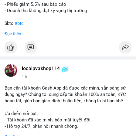
- Phiếu giảm 5.5% sau báo cáo
- Doanh thu không đạt kỳ vọng thị trường
$btc
#btc
Đọc thêm
#vlikevn
#titanbot
📰 Nguồn: Cointelegraph
localpvashop114
1 h
Bạn cần tài khoản Cash App đã được xác minh, sẵn sàng sử
dụng ngay? Chúng tôi cung cấp tài khoản 100% an toàn, KYC
hoàn tất, giúp bạn giao dịch thuận tiện, không lo bị hạn chế.
Ưu điểm nổi bật:
- Tài khoản đã xác minh, bảo mật tuyệt đối.
- Hỗ trợ 24/7, phản hồi nhanh chóng.
- Giao dịch minh bạch, đáng tin cậy.