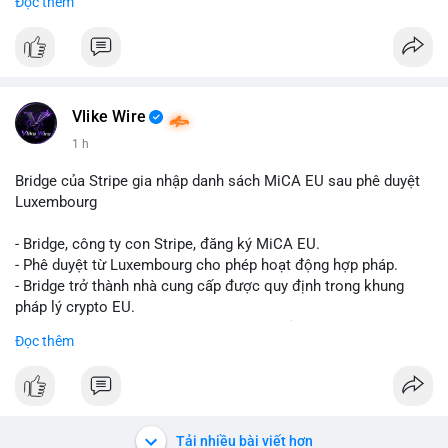
Đọc thêm
Liên hệ ngay để được tư vấn và sở hữu tài khoản ngay hôm
nay:
📞 WhatsApp: +1 660 215-8938
✈️ Telegram: @localpvashop
📧 Email: localpvashop@gmail.com
Vlike Wire
1 h
Bridge của Stripe gia nhập danh sách MiCA EU sau phê duyệt
Luxembourg
- Bridge, công ty con Stripe, đăng ký MiCA EU.
- Phê duyệt từ Luxembourg cho phép hoạt động hợp pháp.
- Bridge trở thành nhà cung cấp được quy định trong khung
pháp lý crypto EU.
- Tác động: tăng tính minh bạch, uy tín, mở rộng dịch vụ crypto.
Đọc thêm
#binancesquare
#cryptonews
#mica
#stripe
#bridge
#eu
#luxembourg
$btc $eth
Tải nhiều bài viết hơn