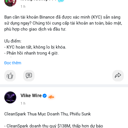
1 h
Bạn cần tài khoản Binance đã được xác minh (KYC) sẵn sàng
sử dụng ngay? Chúng tôi cung cấp tài khoản an toàn, bảo mật,
phù hợp cho giao dịch và đầu tư.
Ưu điểm:
- KYC hoàn tất, không lo bị khóa.
- Phản hồi nhanh trong 4 giờ.
- Hỗ trợ tận tình 24/7.
Đọc thêm
Liên hệ ngay để được tư vấn:
📞 WhatsApp: +1 660 215-8938
✈️ Telegram: @localpvashop
Vlike Wire
1 h
CleanSpark Thua Mục Doanh Thu, Phiếu Sunk
- CleanSpark doanh thu quý $138M, thấp hơn dự báo