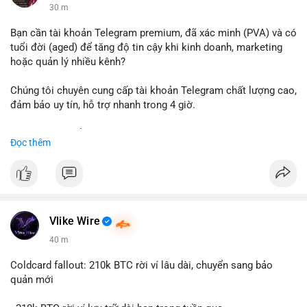
30 m
Bạn cần tài khoản Telegram premium, đã xác minh (PVA) và có
tuổi đời (aged) để tăng độ tin cậy khi kinh doanh, marketing
hoặc quản lý nhiều kênh?
Chúng tôi chuyên cung cấp tài khoản Telegram chất lượng cao,
đảm bảo uy tín, hỗ trợ nhanh trong 4 giờ.
Liên hệ ngay để được tư vấn và nhận ưu đãi:
Đọc thêm
📞 WhatsApp: +1 660 215-8938
✈️ Telegram: @localpvashop
📧 Email: localpvashop@gmail.com
Đặt mua ngay hôm nay để sở hữu tài khoản Telegram
premium, PVA, aged với giá tốt nhất!
Vlike Wire
40 m
Coldcard fallout: 210k BTC rời ví lâu dài, chuyển sang bảo
quản mới