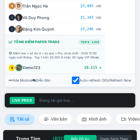
Trần Ngọc Hà
25,445
3
VNĐ
Võ Duy Phong
25,347
4
VNĐ
Đặng Kim Quỳnh
25,246
5
VNĐ
TỔNG ĐIỂM PAPER TRADE
TOP 5 · LIVE
Điểm live = số dư ví + ký quỹ + PnL chưa chốt · Chốt 12:00
ngày cuối tháng · Top 1 trên 20.000 đ nhận 30 ngày VIP Whale.
Demo123
10.115
1
đ
Hide Module
Diễn đàn
Auto-refresh (30s)
Refresh Now
Đang tải giá live...
LIVE PRICE
Tất cả
Văn bản
Hình ảnh
Video
Trung Tâm
(BTC
Biểu Đồ Xu
Danh Sách Theo