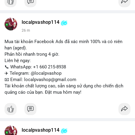
Liên hệ ngay để được tư vấn:
📞 WhatsApp: +1 660 215-8938
✈️ Telegram: @localpvashop
localpvashop114
📧 Email: localpvashop@gmail.com
26 m
Mua tài khoản Facebook Ads đã xác minh 100% và có niên
hạn (aged).
Phản hồi nhanh trong 4 giờ.
Liên hệ ngay:
📞 WhatsApp: +1 660 215-8938
✈️ Telegram: @localpvashop
📧 Email: localpvashop@gmail.com
Tài khoản chất lượng cao, sẵn sàng sử dụng cho chiến dịch
quảng cáo của bạn. Đặt mua hôm nay!
localpvashop114