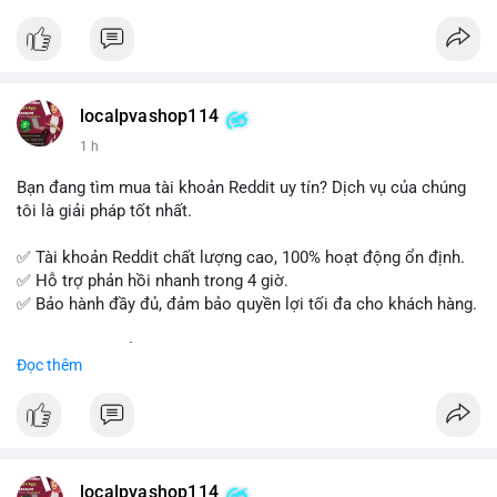
tế và lớp học trực tuyến linh hoạt.
Xây dựng nền tảng kiến thức AML vững chắc và tự tin bước
vào kỳ thi CAMS với sự chuẩn bị tốt nhất.
localpvashop114
Đăng ký ngay hôm nay để nâng cao năng lực và mở rộng cơ
1 h
hội nghề nghiệp trong lĩnh vực tài chính!
Bạn đang tìm mua tài khoản Reddit uy tín? Dịch vụ của chúng
tôi là giải pháp tốt nhất.
✅ Tài khoản Reddit chất lượng cao, 100% hoạt động ổn định.
✅ Hỗ trợ phản hồi nhanh trong 4 giờ.
✅ Bảo hành đầy đủ, đảm bảo quyền lợi tối đa cho khách hàng.
Liên hệ ngay để được tư vấn và đặt mua:
Đọc thêm
📞 WhatsApp: +1 660 215-8938
✈️ Telegram: @localpvashop
📧 Email: localpvashop@gmail.com
Mua tài khoản Reddit ngay hôm nay để phát triển chiến dịch
của bạn!
localpvashop114