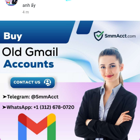
anh ấy
4 m