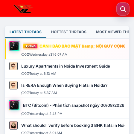
LATEST THREADS
HOTTEST THREADS
MOST VIEWED THRE
CẢNH BÁO BẢO MẬT &amp; NỘI QUY CỘNG ĐỒNG
VÀNG
0
Wednesday a31 6:07 AM
Luxury Apartments in Noida Investment Guide
0
Today at 6:13 AM
Is RERA Enough When Buying Flats in Noida?
0
Today at 5:37 AM
BTC (Bitcoin) - Phân tích snapshot ngày 06/08/2026
0
Yesterday at 2:43 PM
What should I verify before booking 3 BHK flats in Noida?
0
Yesterday at 8:01 AM