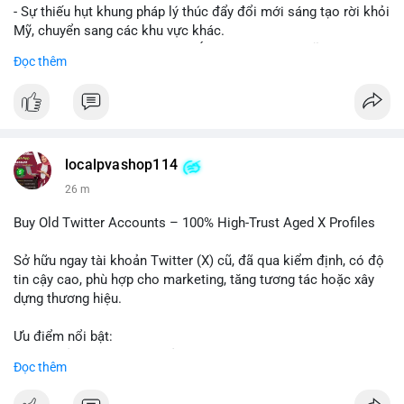
- Sự thiếu hụt khung pháp lý thúc đẩy đổi mới sáng tạo rời khỏi
Mỹ, chuyển sang các khu vực khác.
- Các trung tâm tài chính châu Á có cơ hội chiếm lĩnh thị
Đọc thêm
trường khi Mỹ còn đang lúng túng về luật pháp.
#binancesquare
#cryptonews
#regulation
#asia
#blockchain
$btc $eth
localpvashop114
#vlikevn
#titanbot
26 m
📰 Nguồn: Cointelegraph
Buy Old Twitter Accounts – 100% High-Trust Aged X Profiles
Sở hữu ngay tài khoản Twitter (X) cũ, đã qua kiểm định, có độ
tin cậy cao, phù hợp cho marketing, tăng tương tác hoặc xây
dựng thương hiệu.
Ưu điểm nổi bật:
- Tài khoản aged, có lịch sử hoạt động lâu năm
Đọc thêm
- Hồ sơ hoàn chỉnh, giảm nguy cơ bị khóa
- Hỗ trợ 24/7, phản hồi nhanh chóng