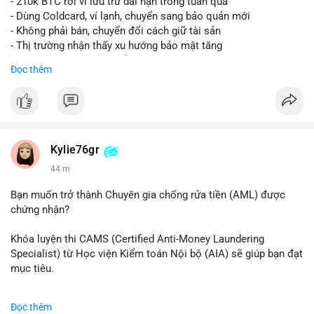
- 210k BTC rời ví lưu trữ dài hạn trong tuần qua
- Dùng Coldcard, ví lạnh, chuyển sang bảo quản mới
- Không phải bán, chuyển đổi cách giữ tài sản
- Thị trường nhận thấy xu hướng bảo mật tăng
- BTC tiếp tục giữ vị trí dẫn đầu
Đọc thêm
#binancesquare
#cryptonews
#btc
$btc
#vlikevn
#titanbot
Kylie76gr
44 m
📰 Nguồn: CoinDesk
Bạn muốn trở thành Chuyên gia chống rửa tiền (AML) được
chứng nhận?
Khóa luyện thi CAMS (Certified Anti-Money Laundering
Specialist) từ Học viện Kiểm toán Nội bộ (AIA) sẽ giúp bạn đạt
mục tiêu.
Chương trình được thiết kế bởi các chuyên gia hàng đầu, bao
Đọc thêm
gồm tài liệu toàn diện, câu hỏi thực hành, bài thi thử sát thực