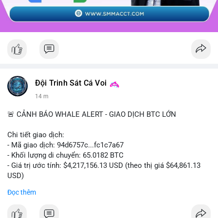
Đội Trinh Sát Cá Voi
14 m
🚨 CẢNH BÁO WHALE ALERT - GIAO DỊCH BTC LỚN
Chi tiết giao dịch:
- Mã giao dịch: 94d6757c...fc1c7a67
- Khối lượng di chuyển: 65.0182 BTC
- Giá trị ước tính: $4,217,156.13 USD (theo thị giá $64,861.13
USD)
- Thời gian: 10:19:40 2026-08-07 UTC
Đọc thêm
Nhận định phân tích: Giao dịch 65.0182 BTC trị giá hơn 4.2
triệu USD được thực hiện trong phiên châu Á cho thấy dấu hiệu