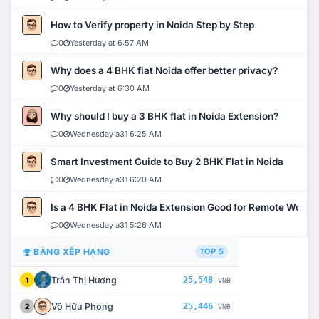
How to Verify property in Noida Step by Step
0
Yesterday at 6:57 AM
Why does a 4 BHK flat Noida offer better privacy?
0
Yesterday at 6:30 AM
Why should I buy a 3 BHK flat in Noida Extension?
0
Wednesday a31 6:25 AM
Smart Investment Guide to Buy 2 BHK Flat in Noida
0
Wednesday a31 6:20 AM
Is a 4 BHK Flat in Noida Extension Good for Remote Work?
0
Wednesday a31 5:26 AM
BẢNG XẾP HẠNG
TOP 5
Trần Thị Hương
25,548
1
VNĐ
Võ Hữu Phong
25,446
2
VNĐ