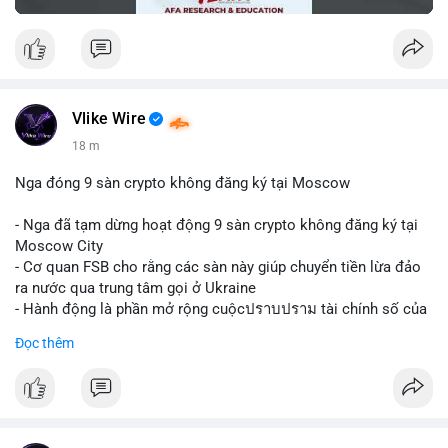
Vlike Wire
18 m
Nga đóng 9 sàn crypto không đăng ký tại Moscow
- Nga đã tạm dừng hoạt động 9 sàn crypto không đăng ký tại
Moscow City
- Cơ quan FSB cho rằng các sàn này giúp chuyển tiền lừa đảo
ra nước qua trung tâm gọi ở Ukraine
- Hành động là phần mở rộng cuộcปราบปราม tài chính số của
Nga
Đọc thêm
$btc $eth
#vlikevn
#titanbot