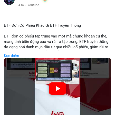
4 m
·
Youtube
ETF Đơn Cổ Phiếu Khác Gì ETF Truyền Thống
ETF đơn cổ phiếu tập trung vào một mã chứng khoán cụ thể,
mang tính biến động cao và rủi ro tập trung. ETF truyền thống
đa dạng hoá danh mục đầu tư qua nhiều cổ phiếu, giảm rủi ro
cụ thể. Sự khác biệt này ảnh hưởng đến chiến lược phân배 tài
Đọc thêm
sản và mức độ tiếp xúc với thị trường.
🎥 Xem video trực tiếp tại:
Nguồn: Tài chính & Kinh doanh