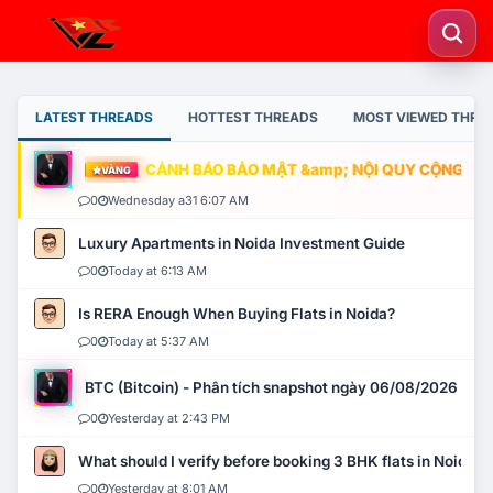
LATEST THREADS
HOTTEST THREADS
MOST VIEWED THRE
CẢNH BÁO BẢO MẬT &amp; NỘI QUY CỘNG ĐỒNG
VÀNG
0
Wednesday a31 6:07 AM
Luxury Apartments in Noida Investment Guide
0
Today at 6:13 AM
Is RERA Enough When Buying Flats in Noida?
0
Today at 5:37 AM
BTC (Bitcoin) - Phân tích snapshot ngày 06/08/2026
0
Yesterday at 2:43 PM
What should I verify before booking 3 BHK flats in Noida?
0
Yesterday at 8:01 AM