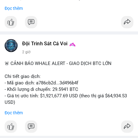
- Khối lượng giao dịch Futures hiện cao gấp 8 lần so với giao
Đọc thêm
dịch Spot.
#binance
#btc
#cryptonews
#bitcoin
#futures
$btc
Đội Trinh Sát Cá Voi
#vlikevn
#titanbot
2 giờ
📰 Nguồn: Cointelegraph
🚨 CẢNH BÁO WHALE ALERT - GIAO DỊCH BTC LỚN
Chi tiết giao dịch:
- Mã giao dịch: a786cb2d...3d496b4f
- Khối lượng di chuyển: 29.5941 BTC
- Giá trị ước tính: $1,921,677.69 USD (theo thị giá $64,934.53
USD)
- Thời gian: 11:19:59 2026-08-07 UTC
Đọc thêm
Nhận định phân tích: Giao dịch gần 30 BTC trị giá gần 2 triệu
USD được thực hiện trong một khối chưa xác nhận cho thấy
dấu hiệu di chuyển vốn có chủ đích. Với khối lượng này, khả