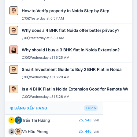
How to Verify property in Noida Step by Step
0
Yesterday at 6:57 AM
Why does a 4 BHK flat Noida offer better privacy?
0
Yesterday at 6:30 AM
Why should I buy a 3 BHK flat in Noida Extension?
0
Wednesday a31 6:25 AM
Smart Investment Guide to Buy 2 BHK Flat in Noida
0
Wednesday a31 6:20 AM
Is a 4 BHK Flat in Noida Extension Good for Remote Work?
0
Wednesday a31 5:26 AM
BẢNG XẾP HẠNG
TOP 5
Trần Thị Hương
25,548
1
VNĐ
Võ Hữu Phong
25,446
2
VNĐ