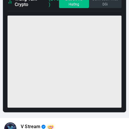
Crypto
)
Hướng
Dõi
V Stream