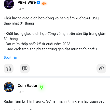
📰 Nguồn: Cointelegraph
Vlike Wire
34 m
Khối lượng giao dịch hợp đồng vô hạn giảm xuống 4T USD,
thấp nhất 31 tháng
- Khối lượng giao dịch hợp đồng vô hạn trên sàn tập trung giảm
31 tháng.
- Đạt mức thấp nhất kể từ cuối năm 2023.
- Giao dịch trên sàn phi tập trung gần đạt mức thấp nhất 1
năm.
Đọc thêm
#binancesquare
#cryptonews
#cex
#futures
$btc $eth
#vlikevn
#titanbot
Coin Radar
38 m
📰 Nguồn: Cointelegraph
Radar Tâm Lý Thị Trường: Sợ hãi mạnh, tìm kiếm lạc quan yếu