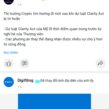
1 h
Thị trường Crypto tìm hướng đi mới sau khi dự luật Clarity Act
bị trì hoãn
- Dự luật Clarity Act của Mỹ lỡ thời điểm quan trọng trước kỳ
nghỉ hè của Thượng viện.
- Các phương án thay thế đang nhận được nhiều sự chú ý hơn
từ cộng đồng.
- Thị trường crypto vẫn tiếp tục vận động bất chấp sự chậm trễ
Đọc thêm
về pháp lý.
#binancesquare
#cryptonews
#regulation
#uspolitics
$btc $eth
Digifiling
Đã thay đổi ảnh đại diện của anh ấy
#vlikevn
#titanbot
1 h
📰 Nguồn: CoinDesk