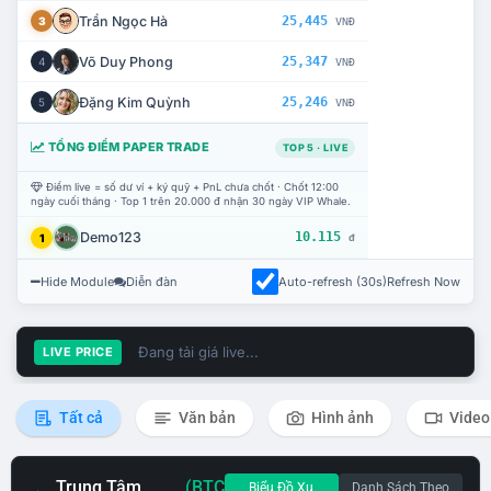
Trần Ngọc Hà
25,445
3
VNĐ
Võ Duy Phong
25,347
4
VNĐ
Đặng Kim Quỳnh
25,246
5
VNĐ
TỔNG ĐIỂM PAPER TRADE
TOP 5 · LIVE
Điểm live = số dư ví + ký quỹ + PnL chưa chốt · Chốt 12:00
ngày cuối tháng · Top 1 trên 20.000 đ nhận 30 ngày VIP Whale.
Demo123
10.115
1
đ
Hide Module
Diễn đàn
Auto-refresh (30s)
Refresh Now
Đang tải giá live...
LIVE PRICE
Tất cả
Văn bản
Hình ảnh
Video
Trung Tâm
(BTC
Biểu Đồ Xu
Danh Sách Theo