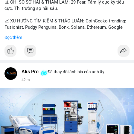
📊 CHỈ SỐ SỢ HÃI & THAM LAM: 29 Fear. Tâm lý cực kỳ tiêu
cực. Thị trường sợ hãi sâu.
📈 XU HƯỚNG TÌM KIẾM & THẢO LUẬN: CoinGecko trending:
Fusionist, Pudgy Penguins, Bonk, Solana, Ethereum. Google
Trends Việt Nam: vietnam vs cambodia, cà phê, thành lộc, hồ
Đọc thêm
tiêu, vũ khí hạt nhân, đội tuyển Brasil, cúp U20 Châu Á.
LunarCrush trending: Ethereum, Solana, Taylor Swift, Tesla,
UFC 310, Premier League, Champions League, NCAA Football,
Dogecoin, LeBron James, Andreessen Horowitz, NFL,
Polkadot, Real Madrid, Beyoncé, Microsoft, UFC 311, Chainlink,
MrBeast, Google. Binance Square: nhiều post về lệnh long, lợi
Alis Pro
Đã thay đổi ảnh bìa của anh ấy
nhuận, $HFT/$SKYAI, $RIVER, $WLD, $ALLO, Top trader 30
42 m
ngày, POV Binancian, bình nước Binance, sân khấu, chia sẻ trải
nghiệm.
💬 DÒNG CHẢY TIN TỨC & TRUYỀN THÔNG: Telegram
CoinTelegraph: Saylor nói Bitcoin không cần rõ ràng, Mỹ cần
rõ ràng; CEX futures volume giảm xuống $4 tỷ trong tháng 7,
thấp nhất từ tháng 12/2023; Prophet Market ra mắt thị trường
dự đoán human vs AI; Trump nói crypto làเรื่อง lớn, người dùng