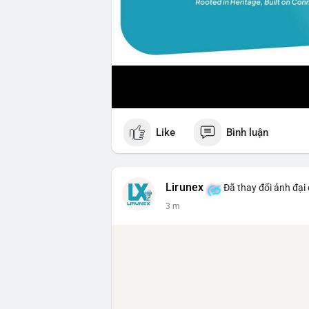
Like
Bình luận
Lirunex
Đã thay đổi ảnh đại 
3 m