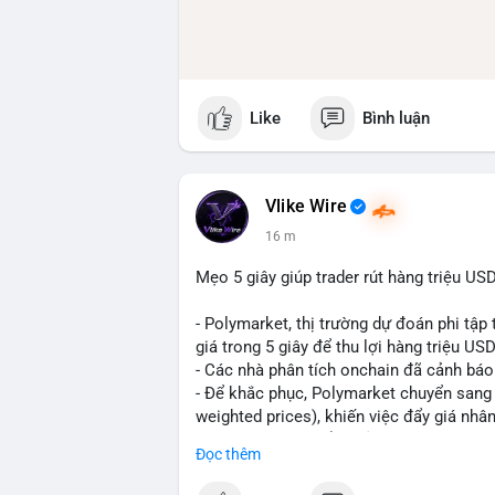
Like
Bình luận
Vlike Wire
16 m
Mẹo 5 giây giúp trader rút hàng triệu US
- Polymarket, thị trường dự đoán phi tập 
giá trong 5 giây để thu lợi hàng triệu USD
- Các nhà phân tích onchain đã cảnh báo 
- Để khắc phục, Polymarket chuyển sang s
weighted prices), khiến việc đẩy giá nhâ
- Động thái này nhằm bảo vệ tính toàn vẹ
Đọc thêm
túng.