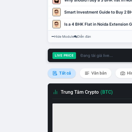
Why should I buy a 3 BHK flat in No
Smart Investment Guide to Buy 2 BH
Is a 4 BHK Flat in Noida Extension
Hide Module
Diễn đàn
Đang tải giá live...
LIVE PRICE
Tất cả
Văn bản
Hì
Trung Tâm Crypto
(BTC)