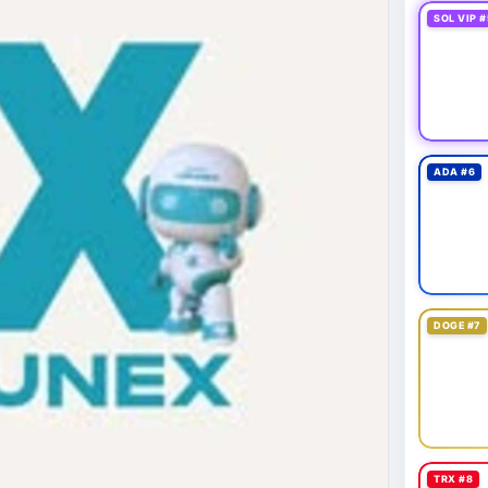
SOL VIP #
ADA #6
DOGE #7
TRX #8