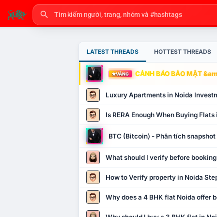
LATEST THREADS
HOTTEST THREADS
CẢNH BÁO BẢO MẬT &amp
VÀNG
Luxury Apartments in Noida Invest
Is RERA Enough When Buying Flats 
BTC (Bitcoin) - Phân tích snapsho
What should I verify before booking
How to Verify property in Noida Ste
Why does a 4 BHK flat Noida offer b