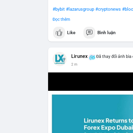
#bybit
#lazarusgroup
#cryptonews
#bloc
Đọc thêm
$btc $eth
Like
Bình luận
#vlikevn
#titanbot
📰 Nguồn: CoinDesk
Lirunex
Đã thay đổi ảnh bìa
2 m