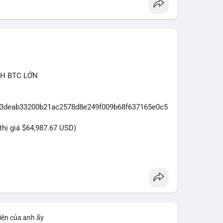
ntegrity
CH BTC LỚN
d03deab33200b21ac2578d8e249f009b68f637165e0c5
 thị giá $64,987.67 USD)
ựa trên giao dịch này (ví dụ: chuyển dịch lượng lớn
ăng...) và tác động tâm lý thị trường.
lẻ.
empoolbtc
#dongtiencavoi
iện của anh ấy