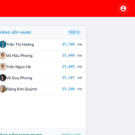
BẢNG XẾP HẠNG
TOP 5
Trần Thị Hương
25,548
VNĐ
À CHẾ TÀI XỬ LÝ VI PHẠM
Võ Hữu Phong
25,446
VNĐ
Trần Ngọc Hà
25,445
VNĐ
Võ Duy Phong
25,347
VNĐ
Đặng Kim Quỳnh
25,246
VNĐ