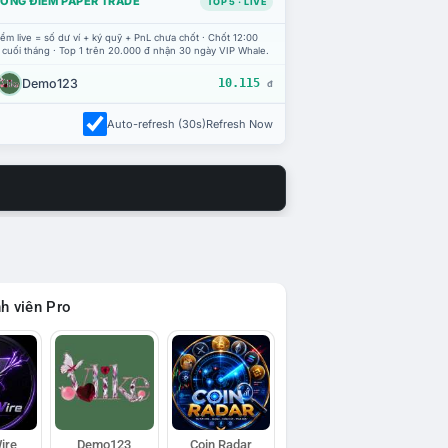
ỔNG ĐIỂM PAPER TRADE
TOP 5 · LIVE
ểm live = số dư ví + ký quỹ + PnL chưa chốt · Chốt 12:00
 cuối tháng · Top 1 trên 20.000 đ nhận 30 ngày VIP Whale.
Demo123
10.115
đ
Auto-refresh (30s)
Refresh Now
h viên Pro
ire
Demo123
Coin Radar