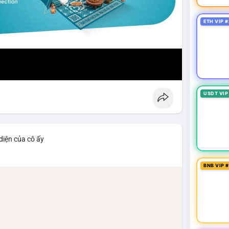
ETH VIP #
USDT VIP
diện của cô ấy
BNB VIP 