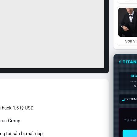
Sơn Vl
⚡ TITA
BTC
----
--%
SYSTEM:
ụ hack 1,5 tỷ USD
arus Group.
Trợ lý A
ng tài sản bị mất cắp.