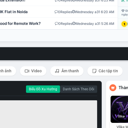
ida Extension?
0
Replies
Wednesday a31 6:25 AM
T
Đi
K Flat in Noida
0
Replies
Wednesday a31 6:20 AM
ngày
 Good for Remote Work?
0
Replies
Wednesday a31 5:26 AM
1
nh ảnh
Video
Âm thanh
Các tập tin
Thàn
Biểu Đồ Xu Hướng
Danh Sách Theo Dõi
Vlike W