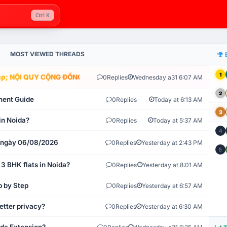
Ctrl K
MOST VIEWED THREADS
1
; NỘI QUY CỘNG ĐỒNG VLIKE.VN: HỆ THỐNG GIÁM SÁT TỰ ĐỘNG V
0
Replies
Wednesday a31 6:07 AM
2
ment Guide
0
Replies
Today at 6:13 AM
3
in Noida?
0
Replies
Today at 5:37 AM
4
t ngày 06/08/2026
0
Replies
Yesterday at 2:43 PM
5
 3 BHK flats in Noida?
0
Replies
Yesterday at 8:01 AM
p by Step
0
Replies
Yesterday at 6:57 AM
etter privacy?
0
Replies
Yesterday at 6:30 AM