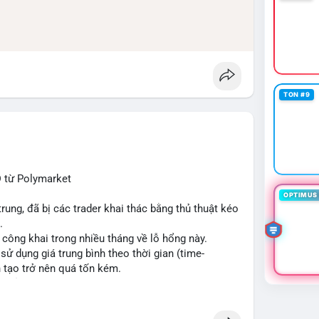
TON #9
D từ Polymarket
OPTIMUS 
trung, đã bị các trader khai thác bằng thủ thuật kéo
.
công khai trong nhiều tháng về lỗ hổng này.
ử dụng giá trung bình theo thời gian (time-
n tạo trở nên quá tốn kém.
n của thị trường và ngăn chặn các hành vi thao