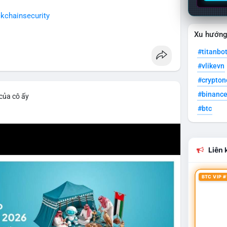
kchainsecurity
Xu hướn
#titanbo
#vlikevn
#crypto
#binanc
 của cô ấy
#btc
Liên k
BTC VIP #