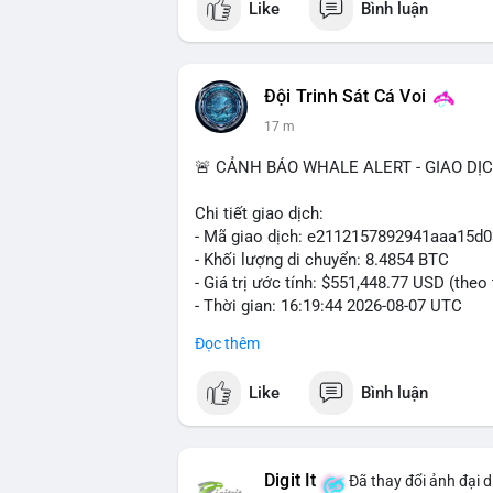
Like
Bình luận
#polymarket
#cryptonews
#defi
#marketi
$btc $eth
Đội Trinh Sát Cá Voi
#vlikevn
#titanbot
17 m
📰 Nguồn: CoinDesk
🚨 CẢNH BÁO WHALE ALERT - GIAO DỊ
Chi tiết giao dịch:
- Mã giao dịch: e2112157892941aaa15
- Khối lượng di chuyển: 8.4854 BTC
- Giá trị ước tính: $551,448.77 USD (theo
- Thời gian: 16:19:44 2026-08-07 UTC
Đọc thêm
Nhận định phân tích hành vi của Cá voi d
coin, gom hàng ví lạnh, áp lực bán tiềm n
Like
Bình luận
Lời khuyên ngắn gọn cho nhà đầu tư nhỏ 
#8.4854BTC
#551kusd
#chuyenvilon
#m
Digit It
Đã thay đổi ảnh đại d