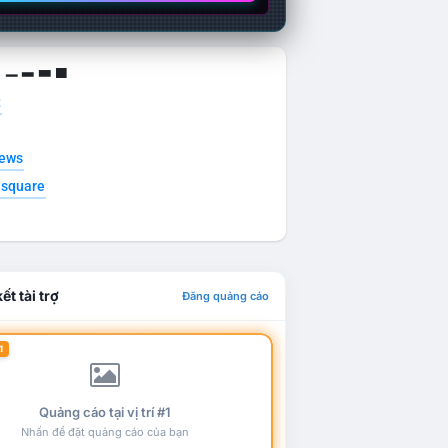
g ▁ ▂ ▃ ▄
t
news
esquare
ết tài trợ
Đăng quảng cáo
1
Quảng cáo tại vị trí #1
Nhấn để đặt quảng cáo của bạn