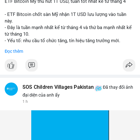
ETF Bitcoin Mỹ thu hút 1T USD, tuần tốt nhất kể từ tháng 4
- ETF Bitcoin chốt sàn Mỹ nhận 1T USD lưu lượng vào tuần
này.
- Đây là tuần mạnh nhất kể từ tháng 4 và thứ ba mạnh nhất kể
từ tháng 10.
- Yếu tố: nhu cầu tổ chức tăng, tín hiệu tăng trưởng mới.
- Tác động: giá BTC có thể tăng, thị trường ETF tiếp tục hấp
Đọc thêm
dẫn.
#binancesquare
#cryptonews
#btc
$btc
SOS Children Villages Pakistan
Đã thay đổi ảnh
#vlikevn
#titanbot
đại diện của anh ấy
1 h
📰 Nguồn: Cointelegraph