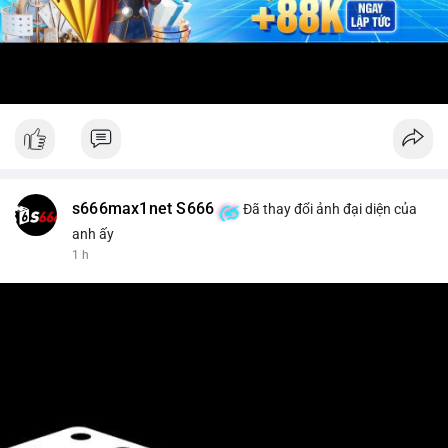
s666max1net S666
Đã thay đổi ảnh đại diện của
anh ấy
1 h