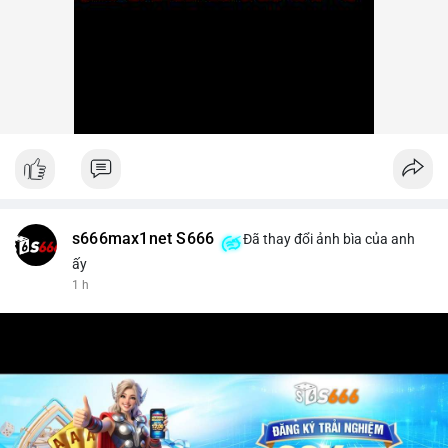
s666max1net S666
Đã thay đổi ảnh bìa của anh
ấy
1 h