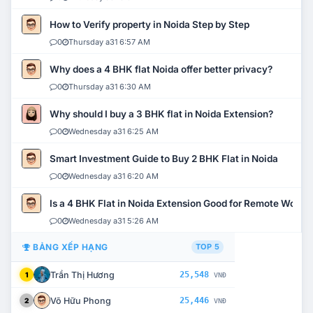
How to Verify property in Noida Step by Step
0
Thursday a31 6:57 AM
Why does a 4 BHK flat Noida offer better privacy?
0
Thursday a31 6:30 AM
Why should I buy a 3 BHK flat in Noida Extension?
0
Wednesday a31 6:25 AM
Smart Investment Guide to Buy 2 BHK Flat in Noida
0
Wednesday a31 6:20 AM
Is a 4 BHK Flat in Noida Extension Good for Remote Work?
0
Wednesday a31 5:26 AM
BẢNG XẾP HẠNG
TOP 5
Trần Thị Hương
25,548
1
VNĐ
Võ Hữu Phong
25,446
2
VNĐ