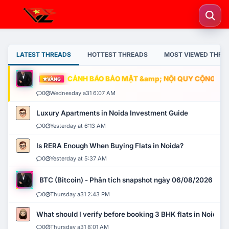
LATEST THREADS
HOTTEST THREADS
MOST VIEWED THRE
CẢNH BÁO BẢO MẬT &amp; NỘI QUY CỘNG ĐỒNG
VÀNG
0
Wednesday a31 6:07 AM
Luxury Apartments in Noida Investment Guide
0
Yesterday at 6:13 AM
Is RERA Enough When Buying Flats in Noida?
0
Yesterday at 5:37 AM
BTC (Bitcoin) - Phân tích snapshot ngày 06/08/2026
0
Thursday a31 2:43 PM
What should I verify before booking 3 BHK flats in Noida?
0
Thursday a31 8:01 AM