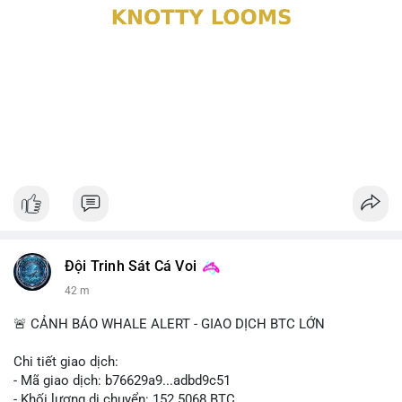
Đội Trinh Sát Cá Voi
42 m
🚨 CẢNH BÁO WHALE ALERT - GIAO DỊCH BTC LỚN
Chi tiết giao dịch:
- Mã giao dịch: b76629a9...adbd9c51
- Khối lượng di chuyển: 152.5068 BTC