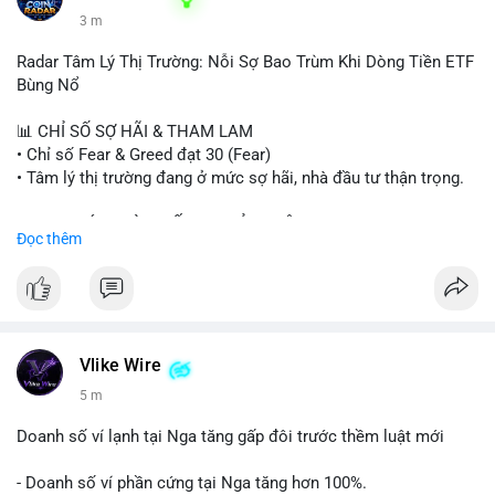
3 m
Radar Tâm Lý Thị Trường: Nỗi Sợ Bao Trùm Khi Dòng Tiền ETF
Bùng Nổ
📊 CHỈ SỐ SỢ HÃI & THAM LAM
• Chỉ số Fear & Greed đạt 30 (Fear)
• Tâm lý thị trường đang ở mức sợ hãi, nhà đầu tư thận trọng.
📈 XU HƯỚNG TÌM KIẾM & THẢO LUẬN
Đọc thêm
• CoinGecko Trending: PENGU, TUT, ACE, CASHCAT, ANSEM,
STONKBROKER, UNI
• LunarCrush Trending: Ethereum, Solana, Dogecoin, Polkadot,
Chainlink, Taylor Swift, Tesla
• Google Trends Việt Nam: Real Madrid, Giao hữu câu lạc bộ,
Tinh hà say hi
Vlike Wire
5 m
💬 DÒNG CHẢY TIN TỨC & TRUYỀN THÔNG
• Binance Square: Cộng đồng đang tranh luận về lệnh
Doanh số ví lạnh tại Nga tăng gấp đôi trước thềm luật mới
Long/Short, kỳ vọng vào các kèo $ACE, $RAVE và lo ngại tin
xấu từ SpaceX/Musk.
- Doanh số ví phần cứng tại Nga tăng hơn 100%.