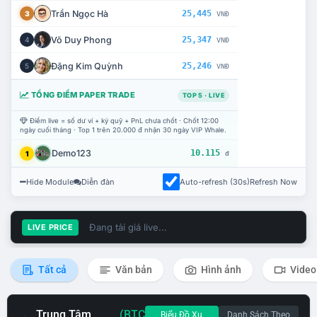
Trần Ngọc Hà
25,445
3
VNĐ
Võ Duy Phong
25,347
4
VNĐ
Đặng Kim Quỳnh
25,246
5
VNĐ
TỔNG ĐIỂM PAPER TRADE
TOP 5 · LIVE
Điểm live = số dư ví + ký quỹ + PnL chưa chốt · Chốt 12:00
ngày cuối tháng · Top 1 trên 20.000 đ nhận 30 ngày VIP Whale.
Demo123
10.115
1
đ
Hide Module
Diễn đàn
Auto-refresh (30s)
Refresh Now
Đang tải giá live...
LIVE PRICE
Tất cả
Văn bản
Hình ảnh
Video
Trung Tâm
(BTC
Biểu Đồ Xu
Danh Sách Theo