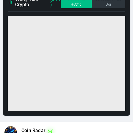
Crypto
)
Hướng
Dõi
Coin Radar