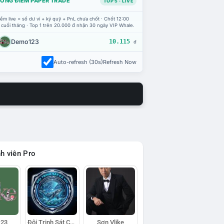
ỔNG ĐIỂM PAPER TRADE
TOP 5 · LIVE
ểm live = số dư ví + ký quỹ + PnL chưa chốt · Chốt 12:00
 cuối tháng · Top 1 trên 20.000 đ nhận 30 ngày VIP Whale.
Demo123
10.115
đ
Auto-refresh (30s)
Refresh Now
h viên Pro
23
Đội Trinh Sát Cá Voi
Sơn Vlike