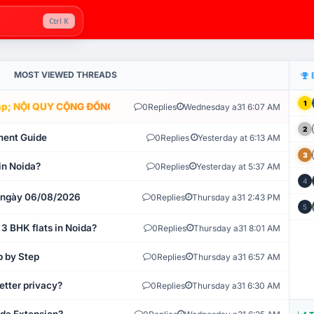
Ctrl K
MOST VIEWED THREADS
1
; NỘI QUY CỘNG ĐỒNG VLIKE.VN: HỆ THỐNG GIÁM SÁT TỰ ĐỘNG V
0
Replies
Wednesday a31 6:07 AM
2
ment Guide
0
Replies
Yesterday at 6:13 AM
3
in Noida?
0
Replies
Yesterday at 5:37 AM
4
t ngày 06/08/2026
0
Replies
Thursday a31 2:43 PM
5
 3 BHK flats in Noida?
0
Replies
Thursday a31 8:01 AM
p by Step
0
Replies
Thursday a31 6:57 AM
etter privacy?
0
Replies
Thursday a31 6:30 AM