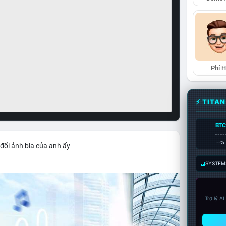
Phí 
⚡ TITA
BTC
----
--%
đổi ảnh bìa của anh ấy
SYSTEM:
Trợ lý A