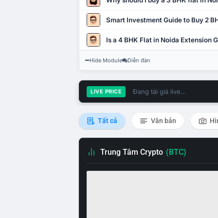
Why should I buy a 3 BHK flat in No
Smart Investment Guide to Buy 2 BH
Is a 4 BHK Flat in Noida Extension
Hide Module
Diễn đàn
Đang tải giá live...
LIVE PRICE
Tất cả
Văn bản
Hì
Trung Tâm Crypto
(BTC)