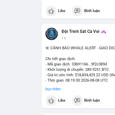
Like
Bình luận
Đội Trinh Sát Cá Voi
1 h
🚨 CẢNH BÁO WHALE ALERT - GIAO DỊ
Chi tiết giao dịch:
- Mã giao dịch: 33b91166...9f2c389d
- Khối lượng di chuyển: 289.9251 BTC
- Giá trị ước tính: $18,834,429.22 USD (t
- Thời gian: 08:19:30 2026-08-08 UTC
Đọc thêm
Nhận định phân tích:
Khối lượng gần 290 BTC tương đương gần
Like
Bình luận
chưa xác nhận cho thấy dấu hiệu của một
mục. Với mức giá hiện tại, động thái này
sàn hoặc chuyển vào ví lạnh để nắm giữ 