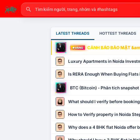
LATEST THREADS
HOTTEST THREADS
CẢNH BÁO BẢO MẬT &amp
VÀNG
Luxury Apartments in Noida Invest
Is RERA Enough When Buying Flats 
BTC (Bitcoin) - Phân tích snapsho
What should I verify before booking
How to Verify property in Noida Ste
Why does a 4 BHK flat Noida offer b