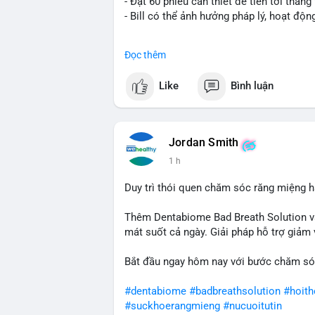
- Đạt 60 phiếu cần thiết để tiến tới tháng 
- Bill có thể ảnh hưởng pháp lý, hoạt độn
#binancesquare
#cryptonews
#regulatio
Đọc thêm
$btc $eth
Like
Bình luận
#vlikevn
#titanbot
📰 Nguồn: CoinDesk
Jordan Smith
1 h
Duy trì thói quen chăm sóc răng miệng h
Thêm Dentabiome Bad Breath Solution v
mát suốt cả ngày. Giải pháp hỗ trợ giảm v
Bắt đầu ngay hôm nay với bước chăm só
#dentabiome
#badbreathsolution
#hoit
#suckhoerangmieng
#nucuoitutin