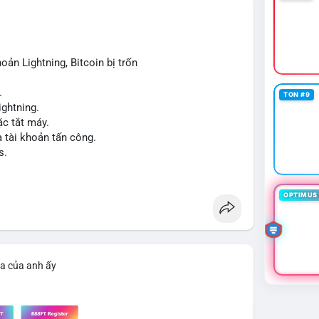
trường. Tâm lý nhà đầu tư có thể dao động nhẹ khi
 để tạo biến động giá mạnh nếu không có thêm các
oản Lightning, Bitcoin bị trốn
iao dịch tiếp theo từ cùng địa chỉ ví nguồn để xác
.
TON #9
ng vội vàng dựa trên một giao dịch đơn lẻ, hãy kết
ightning.
ểu đồ giá để đưa ra quyết định hợp lý.
c tắt máy.
a tài khoản tấn công.
cnhan
#biendongcung
#mucgia64963
s.
OPTIMUS 
ìa của anh ấy