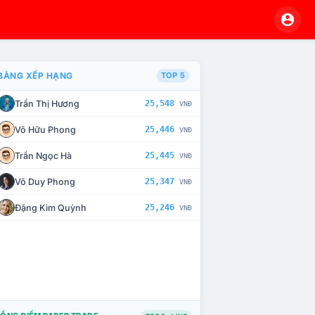
BẢNG XẾP HẠNG
TOP 5
Trần Thị Hương
25,548
VNĐ
À CHẾ TÀI XỬ LÝ VI PHẠM
Võ Hữu Phong
25,446
VNĐ
Trần Ngọc Hà
25,445
VNĐ
Võ Duy Phong
25,347
VNĐ
Đặng Kim Quỳnh
25,246
VNĐ