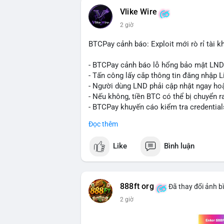
quyết định áp lực cung ngắn hạn lên thị 
Vlike Wire
xuất hiện dòng tiền lớn, nhưng chưa đủ
2 giờ
lệnh chuyển tiếp theo.
BTCPay cảnh báo: Exploit mới rò rỉ tài kh
Lời khuyên:
Nhà đầu tư nhỏ lẻ nên theo dõi sát các g
- BTCPay cảnh báo lỗ hổng bảo mật LND
định xu hướng rõ ràng hơn. Tránh hành độ
- Tấn công lấy cắp thông tin đăng nhập L
hợp với khối lượng giao dịch chung và bi
- Người dùng LND phải cập nhật ngay hoặ
- Nếu không, tiền BTC có thể bị chuyển r
#289btc
#chuyenvilon
#giaodichchuaxa
- BTCPay khuyến cáo kiểm tra credential
Đọc thêm
#binancesquare
#cryptonews
#btc
Like
Bình luận
$btc
#vlikevn
#titanbot
888ft org
Đã thay đổi ảnh b
📰 Nguồn: CoinDesk
2 giờ