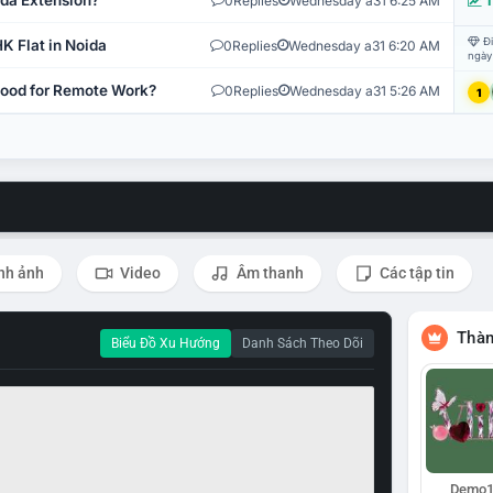
ida Extension?
0
Replies
Wednesday a31 6:25 AM
T
Đi
K Flat in Noida
0
Replies
Wednesday a31 6:20 AM
ngày
 Good for Remote Work?
0
Replies
Wednesday a31 5:26 AM
1
nh ảnh
Video
Âm thanh
Các tập tin
Thàn
Biểu Đồ Xu Hướng
Danh Sách Theo Dõi
Demo1