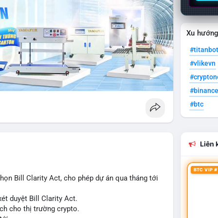
Xu hướn
#titanbo
#vlikevn
#crypto
#binanc
#btc
Liên k
BTC VIP #
n Bill Clarity Act, cho phép dự án qua tháng tới
t duyệt Bill Clarity Act.
ch cho thị trường crypto.