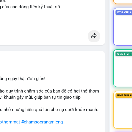
tới.
g của các đồng tiền kỹ thuật số.
ETH VIP #
n
#ussenate
#clarityact
USDT VIP
ằng ngày thật đơn giản!
ào quy trình chăm sóc của bạn để có hơi thở thơm
BNB VIP 
i khuẩn gây mùi, giúp bạn tự tin giao tiếp.
c nhỏ nhưng hiệu quả lớn cho nụ cười khỏe mạnh.
hothommat
#chamsocrangmieng