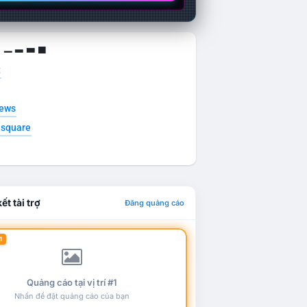
g ▁ ▂ ▃ ▄
t
news
esquare
ết tài trợ
Đăng quảng cáo
1
Quảng cáo tại vị trí #1
Nhấn để đặt quảng cáo của bạn