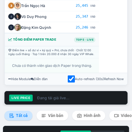
Trần Ngọc Hà
25,445
3
VNĐ
Võ Duy Phong
25,347
4
VNĐ
Đặng Kim Quỳnh
25,246
5
VNĐ
TỔNG ĐIỂM PAPER TRADE
TOP 5 · LIVE
Điểm live = số dư ví + ký quỹ + PnL chưa chốt · Chốt 12:00
ngày cuối tháng · Top 1 trên 20.000 đ nhận 30 ngày VIP Whale.
Chưa có thành viên giao dịch Paper trong tháng.
Hide Module
Diễn đàn
Auto-refresh (30s)
Refresh Now
Đang tải giá live...
LIVE PRICE
Tất cả
Văn bản
Hình ảnh
Video