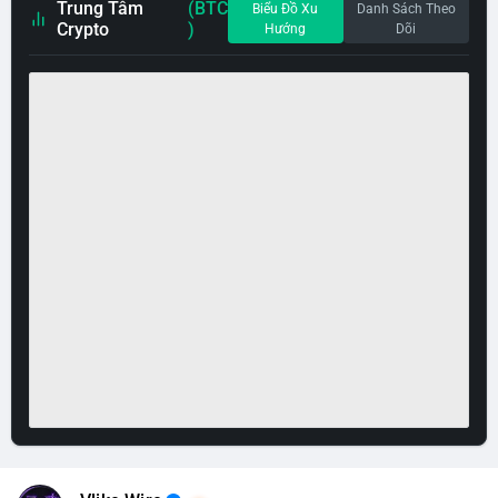
Trung Tâm
(BTC
Biểu Đồ Xu
Danh Sách Theo
Crypto
)
Hướng
Dõi