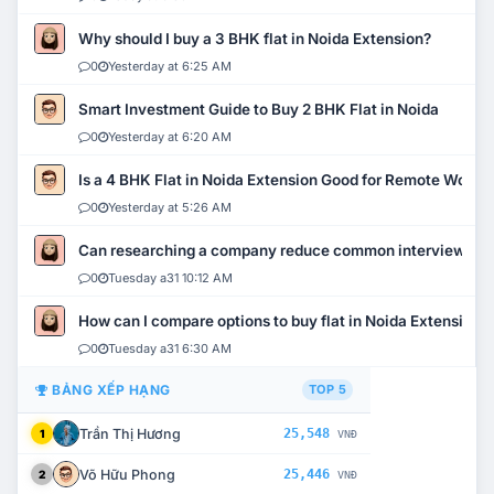
Why should I buy a 3 BHK flat in Noida Extension?
0
Yesterday at 6:25 AM
Smart Investment Guide to Buy 2 BHK Flat in Noida
0
Yesterday at 6:20 AM
Is a 4 BHK Flat in Noida Extension Good for Remote Work?
0
Yesterday at 5:26 AM
Can researching a company reduce common interview mi
0
Tuesday a31 10:12 AM
How can I compare options to buy flat in Noida Extension?
0
Tuesday a31 6:30 AM
BẢNG XẾP HẠNG
TOP 5
Trần Thị Hương
25,548
1
VNĐ
Võ Hữu Phong
25,446
2
VNĐ