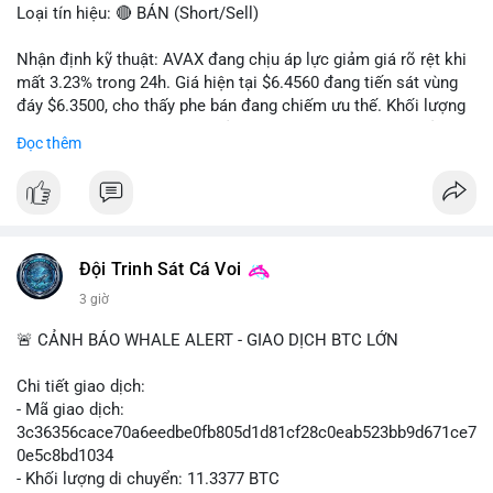
Loại tín hiệu: 🔴 BÁN (Short/Sell)
Nhận định kỹ thuật: AVAX đang chịu áp lực giảm giá rõ rệt khi
mất 3.23% trong 24h. Giá hiện tại $6.4560 đang tiến sát vùng
đáy $6.3500, cho thấy phe bán đang chiếm ưu thế. Khối lượng
giao dịch 2.14 triệu AVAX phản ánh dòng tiền thoát ra khỏi thị
Đọc thêm
trường. Biên độ dao động trong ngày khá rộng (5.6%), tạo điều
kiện cho các lệnh short ngắn hạn.
Khuyến nghị giao dịch cụ thể:
- Vùng Entry: $6.4500 - $6.4800
- Mục tiêu chốt lời (Take Profit - TP): TP1: $6.3500, TP2:
Đội Trinh Sát Cá Voi
$6.2800
3 giờ
- Cắt lỗ (Stop Loss - SL): $6.5800
🚨 CẢNH BÁO WHALE ALERT - GIAO DỊCH BTC LỚN
Lời khuyên quản trị vốn: Khối lượng lệnh khuyến nghị tối đa 2-
3% tổng vốn, đặt SL cứng ngay sau khi vào lệnh để bảo vệ tài
Chi tiết giao dịch:
khoản trước biến động bất thường.
- Mã giao dịch:
3c36356cace70a6eedbe0fb805d1d81cf28c0eab523bb9d671ce7
#shortavax
#avax6450
#bearishavax
#vungbiendong24h
0e5c8bd1034
- Khối lượng di chuyển: 11.3377 BTC