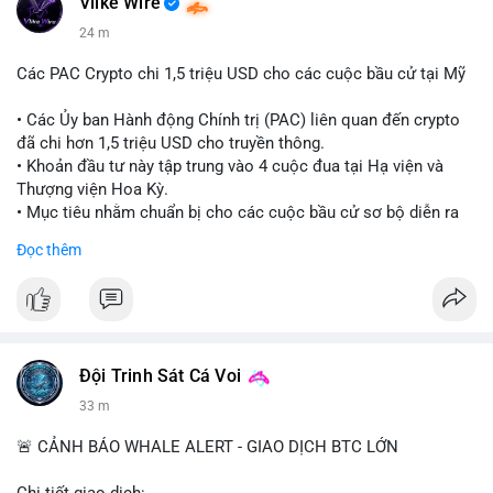
Vlike Wire
24 m
Các PAC Crypto chi 1,5 triệu USD cho các cuộc bầu cử tại Mỹ
• Các Ủy ban Hành động Chính trị (PAC) liên quan đến crypto
đã chi hơn 1,5 triệu USD cho truyền thông.
• Khoản đầu tư này tập trung vào 4 cuộc đua tại Hạ viện và
Thượng viện Hoa Kỳ.
• Mục tiêu nhằm chuẩn bị cho các cuộc bầu cử sơ bộ diễn ra
vào ngày 18 tháng 8.
Đọc thêm
#cryptonews
#politics
#usa
#binancesquare
$btc $eth
#vlikevn
#titanbot
Đội Trinh Sát Cá Voi
33 m
📰 Nguồn: Cointelegraph
🚨 CẢNH BÁO WHALE ALERT - GIAO DỊCH BTC LỚN