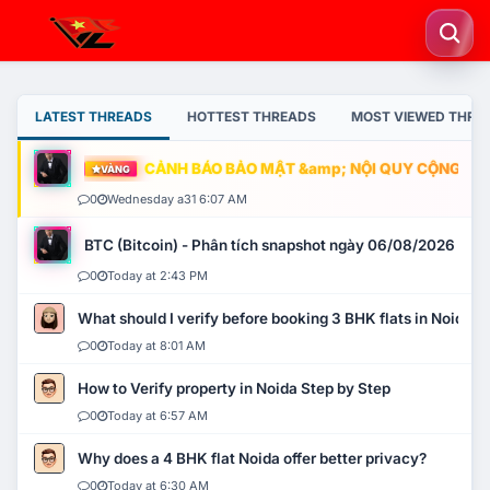
LATEST THREADS
HOTTEST THREADS
MOST VIEWED THRE
CẢNH BÁO BẢO MẬT &amp; NỘI QUY CỘNG ĐỒNG
VÀNG
0
Wednesday a31 6:07 AM
BTC (Bitcoin) - Phân tích snapshot ngày 06/08/2026
0
Today at 2:43 PM
What should I verify before booking 3 BHK flats in Noida?
0
Today at 8:01 AM
How to Verify property in Noida Step by Step
0
Today at 6:57 AM
Why does a 4 BHK flat Noida offer better privacy?
0
Today at 6:30 AM