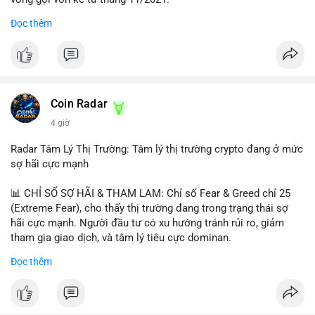
Đọc thêm
Lời khuyên ngắn gọn cho nhà đầu tư nhỏ lẻ:
#jpyc
#cryptonews
#web3
#japan
#blockchain
Nhà đầu tư nên theo dõi sát dòng tiền tiếp theo từ địa chỉ này.
Tránh hành động theo cảm xúc; hãy chờ xác nhận hướng đi của
$btc $eth
dòng tiền trước khi đưa ra quyết định vào lệnh, đồng thời đặt
lệnh dừng lỗ chặt chẽ để quản trị rủi ro trong bối cảnh thanh
#vlikevn
#titanbot
khoản mỏng.
Coin Radar
📰 Nguồn: CoinDesk
4 giờ
#25dot8btc
#dichuyen1_66trieuusd
#khangcu64556
#whalebtc
#theodoidongtien
Radar Tâm Lý Thị Trường: Tâm lý thị trường crypto đang ở mức
sợ hãi cực mạnh
📊 CHỈ SỐ SỢ HÃI & THAM LAM: Chỉ số Fear & Greed chỉ 25
(Extreme Fear), cho thấy thị trường đang trong trạng thái sợ
hãi cực mạnh. Người đầu tư có xu hướng tránh rủi ro, giảm
tham gia giao dịch, và tâm lý tiêu cực dominan.
Đọc thêm
📈 XU HƯỚNG TÌM KIẾM & THẢO LUẬN: Coin được tìm kiếm
nhiều nhất trên CoinGecko là Cash Cat (CASHCAT), Bitcoin
(BTC), Sui (SUI), Pudgy Penguins (PENGU). Trên Google Trends
Việt Nam, từ khóa như 'con riêng', 'phạm nhật minh anh' và 'tô