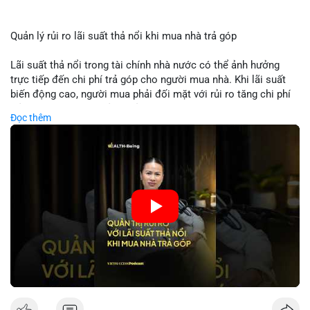
Quản lý rủi ro lãi suất thả nổi khi mua nhà trả góp
Lãi suất thả nổi trong tài chính nhà nước có thể ảnh hưởng
trực tiếp đến chi phí trả góp cho người mua nhà. Khi lãi suất
biến động cao, người mua phải đối mặt với rủi ro tăng chi phí
trả nợ không ngờ. Quản lý rủi ro cần bao gồm phân tích xu
Đọc thêm
hướng lãi suất, lựa chọn sản phẩm trả góp có tính bảo hiểm,
hoặc sử dụng tài chính cá nhân để ổn định chi phí. Các nhà
đầu tư cần theo dõi chính sách tiền tệ để đưa ra quyết định
mua nhà phù hợp.
🎥 Xem video trực tiếp tại:
Nguồn: VIETSUCCESS