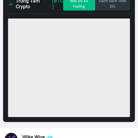
Trung Tâm
(BTC
Biểu Đồ Xu
Danh Sách Theo
Crypto
)
Hướng
Dõi
Vlike Wire