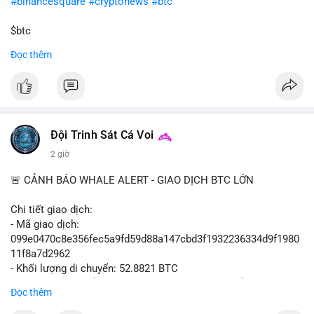
#binancesquare
#cryptonews
#btc
$btc
Đọc thêm
#vlikevn
#titanbot
📰 Nguồn: Cointelegraph
Đội Trinh Sát Cá Voi
2 giờ
🚨 CẢNH BÁO WHALE ALERT - GIAO DỊCH BTC LỚN
Chi tiết giao dịch:
- Mã giao dịch:
099e0470c8e356fec5a9fd59d88a147cbd3f1932236334d9f1980
11f8a7d2962
- Khối lượng di chuyển: 52.8821 BTC
- Giá trị ước tính: $3,434,742.21 USD (theo thị giá $64,951.00
Đọc thêm
USD)
- Thời gian: 13:19:49 2026-08-10 UTC