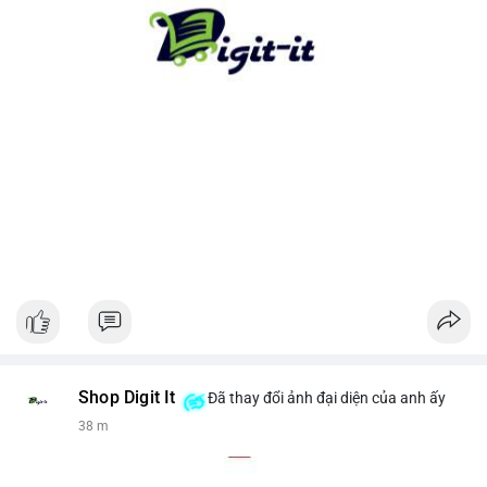
cho xu hướng dài hạn. Ngược lại, nếu tiền chuyển lên sàn, hãy
thận trọng với khả năng điều chỉnh giá ngắn hạn.
#13dot1743btc
#vilanh
#chuyennoibo
#mempoolbtc
#dongtienlon
Shop Digit It
Đã thay đổi ảnh đại diện của anh ấy
38 m