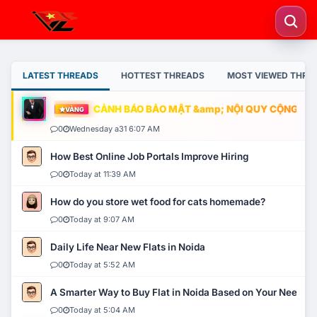
LATEST THREADS
HOTTEST THREADS
MOST VIEWED THRE
CẢNH BÁO BẢO MẬT &amp; NỘI QUY CỘNG ĐỒNG
VÀNG
0
Wednesday a31 6:07 AM
How Best Online Job Portals Improve Hiring
0
Today at 11:39 AM
How do you store wet food for cats homemade?
0
Today at 9:07 AM
Daily Life Near New Flats in Noida
0
Today at 5:52 AM
A Smarter Way to Buy Flat in Noida Based on Your Needs
0
Today at 5:04 AM