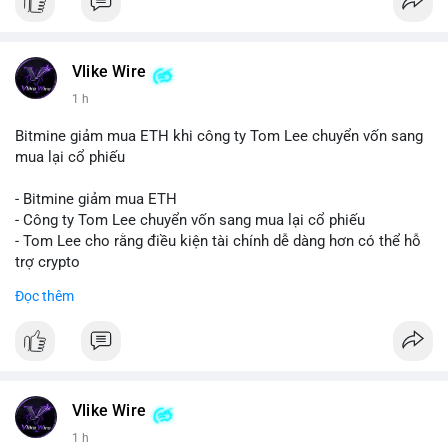
Vlike Wire
1 h
Bitmine giảm mua ETH khi công ty Tom Lee chuyển vốn sang
mua lại cổ phiếu
- Bitmine giảm mua ETH
- Công ty Tom Lee chuyển vốn sang mua lại cổ phiếu
- Tom Lee cho rằng điều kiện tài chính dễ dàng hơn có thể hỗ
trợ crypto
- CLARITY Act không đạt thăm dò trong Thượng viện trước kỳ
Đọc thêm
nghỉ tháng 8
#binancesquare
#cryptonews
#eth
$eth
Vlike Wire
#vlikevn
#titanbot
1 h