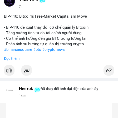
8 m
BIP-110: Bitcoin's Free-Market Capitalism Move
- BIP-110 đề xuất thay đổi cơ chế quản lý Bitcoin
- Tăng cường tính tự do tài chính người dùng
- Có thể ảnh hưởng đến giá BTC trong tương lai
- Phản ánh xu hướng tự quản thị trường crypto
#binancesquare
#btc
#cryptonews
Đọc thêm
$btc
#vlikevn
#titanbot
📰 Nguồn: CoinDesk
Heerok
Đã thay đổi ảnh đại diện của anh ấy
14 m