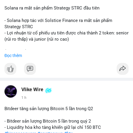
📰 Nguồn: CoinDesk
Solana ra mắt sản phẩm Strategy STRC đầu tiên
- Solana hợp tác với Solstice Finance ra mắt sản phẩm
Strategy STRC
- Lợi nhuận từ cổ phiếu ưu tiên được chia thành 2 token: senior
(rủi ro thấp) và junior (rủi ro cao)
$sol
#sol
$strc
#strc
Đọc thêm
#vlikevn
#titanbot
📰 Nguồn: CoinDesk
Vlike Wire
1 h
Bitdeer tăng sản lượng Bitcoin 5 lần trong Q2
- Bitdeer sản lượng Bitcoin 5 lần trong quý 2
- Liquidity hóa kho tàng khiến giữ lại chỉ 150 BTC