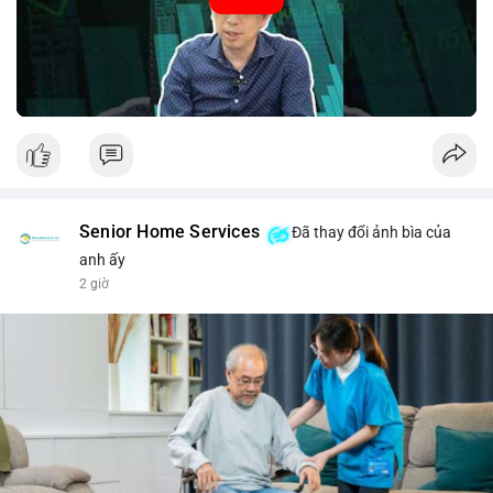
#52.8821BTC
#whalemove
#vilanh
#btcmempool
#3.4TrieuUSD
Senior Home Services
Đã thay đổi ảnh bìa của
anh ấy
2 giờ