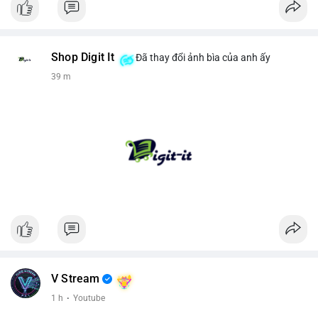
Shop Digit It
Đã thay đổi ảnh bìa của anh ấy
39 m
V Stream
1 h
·
Youtube