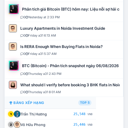
Phân tích giá Bitcoin (BTC) hôm nay: Liệu nỗi sợ hãi có mở 
0
Yesterday at 2:33 PM
Luxury Apartments in Noida Investment Guide
0
Friday a31 6:13 AM
Is RERA Enough When Buying Flats in Noida?
0
Friday a31 5:37 AM
BTC (Bitcoin) - Phân tích snapshot ngày 06/08/2026
0
Thursday a31 2:43 PM
What should I verify before booking 3 BHK flats in Noida?
0
Thursday a31 8:01 AM
BẢNG XẾP HẠNG
TOP 5
Trần Thị Hương
25,548
1
VNĐ
Võ Hữu Phong
25,446
2
VNĐ