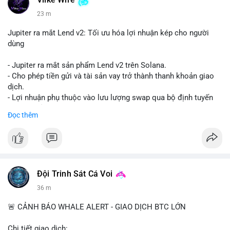
Vlike Wire
23 m
Jupiter ra mắt Lend v2: Tối ưu hóa lợi nhuận kép cho người
dùng
- Jupiter ra mắt sản phẩm Lend v2 trên Solana.
- Cho phép tiền gửi và tài sản vay trở thành thanh khoản giao
dịch.
- Lợi nhuận phụ thuộc vào lưu lượng swap qua bộ định tuyến
(router) của Jupiter.
Đọc thêm
- Tăng hiệu quả sử dụng vốn cho người dùng.
#solana
#jupiter
#sol
#defi
#binancesquare
$sol
Đội Trinh Sát Cá Voi
#vlikevn
#titanbot
36 m
📰 Nguồn: CoinDesk
🚨 CẢNH BÁO WHALE ALERT - GIAO DỊCH BTC LỚN
Chi tiết giao dịch: