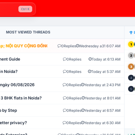
Ctrl K
MOST VIEWED THREADS
1
; NỘI QUY CỘNG ĐỒNG VLIKE.VN: HỆ THỐNG GIÁM SÁT TỰ ĐỘNG V
0
Replies
Wednesday a31 6:07 AM
2
ment Guide
0
Replies
Today at 6:13 AM
3
in Noida?
0
Replies
Today at 5:37 AM
4
t ngày 06/08/2026
0
Replies
Yesterday at 2:43 PM
5
 3 BHK flats in Noida?
0
Replies
Yesterday at 8:01 AM
p by Step
0
Replies
Yesterday at 6:57 AM
etter privacy?
0
Replies
Yesterday at 6:30 AM