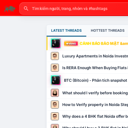
LATEST THREADS
HOTTEST THREADS
CẢNH BÁO BẢO MẬT &amp
VÀNG
Luxury Apartments in Noida Invest
Is RERA Enough When Buying Flats 
BTC (Bitcoin) - Phân tích snapsho
What should I verify before booking
How to Verify property in Noida Ste
Why does a 4 BHK flat Noida offer b