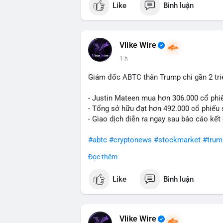
Like
Bình luận
#vlikevn
#titanbot
📰 Nguồn: Cointelegraph
Vlike Wire
1 h
Giám đốc ABTC thân Trump chi gần 2 tr
- Justin Mateen mua hơn 306.000 cổ phi
- Tổng sở hữu đạt hơn 492.000 cổ phiếu
- Giao dịch diễn ra ngay sau báo cáo kết
#abtc
#cryptonews
#stockmarket
#trum
Đọc thêm
$btc $eth
Like
Bình luận
#vlikevn
#titanbot
📰 Nguồn: CoinDesk
Vlike Wire