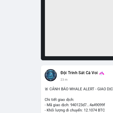
Đội Trinh Sát Cá Voi
23 m
🚨 CẢNH BÁO WHALE ALERT - GIAO DỊ
Chi tiết giao dịch:
- Mã giao dịch: 940123d7...4a49099f
- Khối lượng di chuyển: 12.1074 BTC