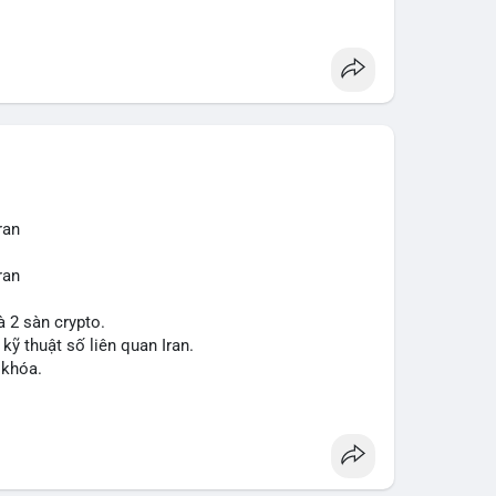
ợt bậc này? Hãy cùng theo dõi các phân tích chuyên
 trường trong thời gian tới.
ran
ran
à 2 sàn crypto.
 kỹ thuật số liên quan Iran.
 khóa.
tăng áp lực pháp lý.
sanctions
#iran