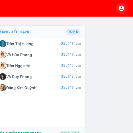
BẢNG XẾP HẠNG
TOP 5
Trần Thị Hương
25,548
VNĐ
À CHẾ TÀI XỬ LÝ VI PHẠM
Võ Hữu Phong
25,446
VNĐ
Trần Ngọc Hà
25,445
VNĐ
Võ Duy Phong
25,347
VNĐ
Đặng Kim Quỳnh
25,246
VNĐ