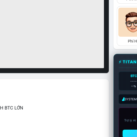
Phí 
⚡ TITA
BTC
----
--%
SYSTEM:
CH BTC LỚN
Trợ lý A