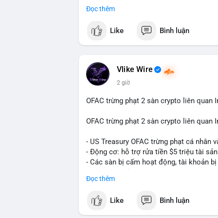
Đọc thêm
Điều gì đang thúc đẩy sự tăng trưởng vư
sâu về xu hướng công nghệ và nhu cầu thị
Like
Bình luận
Vlike Wire
2 giờ
OFAC trừng phạt 2 sàn crypto liên quan I
OFAC trừng phạt 2 sàn crypto liên quan I
- US Treasury OFAC trừng phạt cá nhân v
- Động cơ: hỗ trợ rửa tiền $5 triệu tài sản
- Các sàn bị cấm hoạt động, tài khoản bị
- Tác động: rủi ro cho thị trường crypto, 
Đọc thêm
#binancesquare
#cryptonews
#ofac
#us
Like
Bình luận
$btc $eth