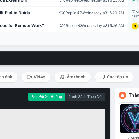
ida Extension?
0
Replies
Wednesday a31 6:25 AM
T
Đi
K Flat in Noida
0
Replies
Wednesday a31 6:20 AM
ngày
 Good for Remote Work?
0
Replies
Wednesday a31 5:26 AM
1
nh ảnh
Video
Âm thanh
Các tập tin
Thàn
Biểu Đồ Xu Hướng
Danh Sách Theo Dõi
V Str