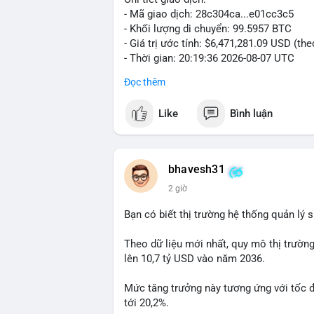
- Mã giao dịch: 28c304ca...e01cc3c5
- Khối lượng di chuyển: 99.5957 BTC
- Giá trị ước tính: $6,471,281.09 USD (th
- Thời gian: 20:19:36 2026-08-07 UTC
Đọc thêm
Nhận định phân tích: Khối lượng 99.6 BTC
thấy dấu hiệu chuyển tiền quy mô lớn. V
Like
Bình luận
thường gặp ở hai kịch bản: cá voi nạp lê
hoặc chuyển sang ví lạnh nhằm tích lũy 
lý thận trọng, giới đầu tư theo dõi sát d
BTC vào ví nóng sàn, khả năng cao là độn
bhavesh31
hoạt động, đó là tín hiệu gom hàng chiến
2 giờ
Lời khuyên: Nhà đầu tư nhỏ lẻ nên quan 
Bạn có biết thị trường hệ thống quản lý
tránh hành động theo cảm xúc. Xác minh đ
lệnh, ưu tiên quản trị rủi ro trong giai 
Theo dữ liệu mới nhất, quy mô thị trườn
lên 10,7 tỷ USD vào năm 2036.
#99dot6btc
#capvoichuyentien
#vilanhti
Mức tăng trưởng này tương ứng với tốc 
tới 20,2%.