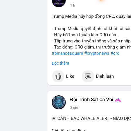
1 h
Trump Media hủy hợp đồng CRO, quay lại
- Trump Media quyết định rút khỏi tài sản
- Hủy bỏ thỏa thuận kho CRO của .
- Tập trung vào truyền thông và sáp nhập
- Tác động: CRO giảm, thị trường giảm n
#binancesquare
#cryptonews
#cro
Đọc thêm
$cro
Like
Bình luận
#vlikevn
#titanbot
📰 Nguồn: CoinDesk
Đội Trinh Sát Cá Voi
2 giờ
🚨 CẢNH BÁO WHALE ALERT - GIAO DỊ
Chi tiết giao dịch: