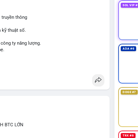
SOL VIP #
 truyền thông
 kỹ thuật số.
 công ty năng lượng.
hẹ.
ADA #6
DOGE #7
CH BTC LỚN
TRX #8