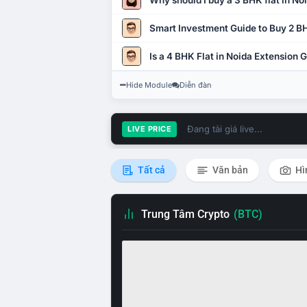
Why should I buy a 3 BHK flat in No
Smart Investment Guide to Buy 2 BH
Is a 4 BHK Flat in Noida Extension
Hide Module
Diễn đàn
Đang tải giá live...
LIVE PRICE
Tất cả
Văn bản
Hì
Trung Tâm Crypto
(BTC)