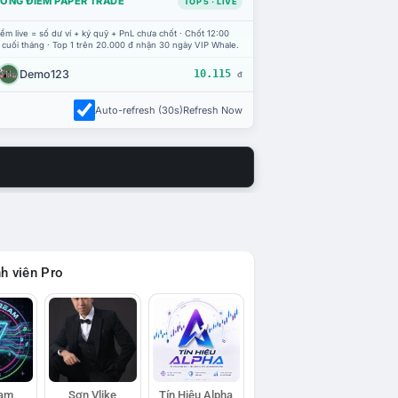
ỔNG ĐIỂM PAPER TRADE
TOP 5 · LIVE
ểm live = số dư ví + ký quỹ + PnL chưa chốt · Chốt 12:00
 cuối tháng · Top 1 trên 20.000 đ nhận 30 ngày VIP Whale.
Demo123
10.115
đ
Auto-refresh (30s)
Refresh Now
h viên Pro
eam
Sơn Vlike
Tín Hiệu Alpha