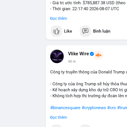
- Giá trị ước tính: $785,887.38 USD (theo
- Thời gian: 22:17:40 2026-08-07 UTC
Đọc thêm
Nhận định phân tích hành vi của Cá voi d
đương gần 786 nghìn USD được di chuyển
Like
Bình luận
giá $64,909.56 đang nằm gần vùng kháng 
bước chuẩn bị thanh khoản để bán ra, ho
phí giao dịch. Việc di chuyển một phần 
dò thanh khoản thị trường trước khi có 
Vlike Wire
40 m
Lời khuyên cho nhà đầu tư nhỏ lẻ: Theo d
nguồn. Khối lượng này chưa đủ tạo áp lự
Công ty truyền thông của Donald Trump 
dịch tương tự trong 24 giờ tới, khả năng
mục hợp lý, tránh FOMO mua đuổi ở vùng 
- Công ty của ông Trump sẽ hủy thỏa thuậ
- Kế hoạch xây dựng kho dự trữ CRO trị g
#12dot1btc
#786kusd
#dichuyenvinuong
- Không tích hợp thị trường dự đoán lên 
#binancesquare
#cryptonews
#cro
#tru
Đọc thêm
$cro