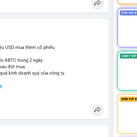
ETH VIP #
iệu USD mua thêm cổ phiếu
USDT VIP
ếu ABTC trong 2 ngày.
 sau đợt mua.
 quả kinh doanh quý của công ty.
p
BNB VIP 