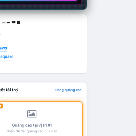
g ▁ ▂ ▃ ▄
t
news
esquare
ết tài trợ
Đăng quảng cáo
1
Quảng cáo tại vị trí #1
Nhấn để đặt quảng cáo của bạn