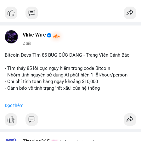
ngày càng tin tưởng sử dụng BTC làm tài sản thế chấp để tối
ưu hóa chi phí tài chính.
#binancesquare
#cryptonews
#btc
#powercompute
#blockchainfinance
Vlike Wire
$btc
2 giờ
#vlikevn
#titanbot
Bitcoin Devs Tìm 85 BUG CỨC ĐẠNG - Trạng Viên Cảnh Báo
📰 Nguồn: Cointelegraph
- Tìm thấy 85 lỗi cực nguy hiểm trong code Bitcoin
- Nhóm tình nguyện sử dụng AI phát hiện 1 lỗi/hour/person
- Chi phí tính toán hàng ngày khoảng $10,000
- Cảnh báo về tình trạng 'rất xấu' của hệ thống
$btc
#btc
Đọc thêm
#vlikevn
#titanbot
📰 Nguồn: CoinDesk