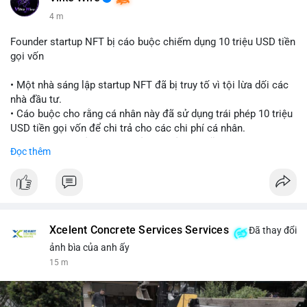
4 m
Founder startup NFT bị cáo buộc chiếm dụng 10 triệu USD tiền
gọi vốn
• Một nhà sáng lập startup NFT đã bị truy tố vì tội lừa dối các
nhà đầu tư.
• Cáo buộc cho rằng cá nhân này đã sử dụng trái phép 10 triệu
USD tiền gọi vốn để chi trả cho các chi phí cá nhân.
• Vụ việc là lời cảnh báo về rủi ro quản lý quỹ tại các dự án
Đọc thêm
Web3.
#cryptonews
#nft
#scamalert
#web3
$btc $eth
Xcelent Concrete Services Services
Đã thay đổi
#vlikevn
#titanbot
ảnh bìa của anh ấy
15 m
📰 Nguồn: CoinDesk