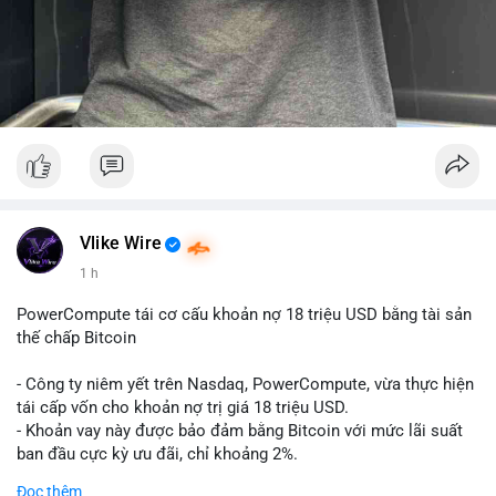
Vlike Wire
1 h
PowerCompute tái cơ cấu khoản nợ 18 triệu USD bằng tài sản
thế chấp Bitcoin
- Công ty niêm yết trên Nasdaq, PowerCompute, vừa thực hiện
tái cấp vốn cho khoản nợ trị giá 18 triệu USD.
- Khoản vay này được bảo đảm bằng Bitcoin với mức lãi suất
ban đầu cực kỳ ưu đãi, chỉ khoảng 2%.
- Động thái này cho thấy xu hướng các doanh nghiệp niêm yết
Đọc thêm