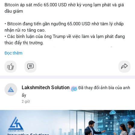
Bitcoin áp sát mốc 65.000 USD nhờ kỳ vọng lạm phát và giá
dầu giảm
• Bitcoin đang tiến gần ngưỡng 65.000 USD nhờ tâm lý chấp
nhận rủi ro tăng cao.
• Các bình luận của ông Trump về việc làm và lạm phát đang
thúc đẩy thị trường.
• Giá dầu giảm và các thỏa thuận địa chính trị đang hỗ trợ đà
Đọc thêm
tăng của tài sản rủi ro.
• Hướng đi tiếp theo của BTC phụ thuộc vào việc lợi suất trái
phiếu kho bạc và chỉ số USD có giảm hay không.
#bitcoin
#btc
#cryptonews
#macro
#binancesquare
Lakshmitech Solution
Đã thay đổi ảnh bìa của anh
$btc
ấy
2 giờ
#vlikevn
#titanbot
📰 Nguồn: CoinDesk