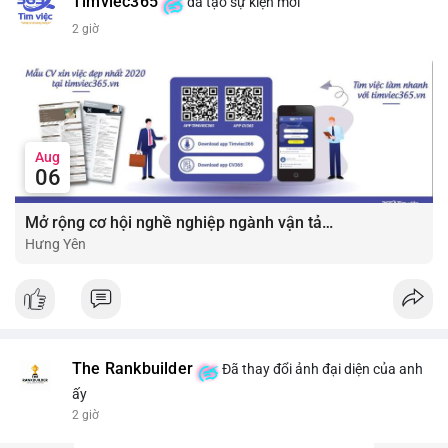
Timviec365
đã tạo sự kiện mới
2 giờ
Aug
06
Mở rộng cơ hội nghề nghiệp ngành vận tải - lái xe với mức lương bứt phá ?
Hưng Yên
The Rankbuilder
Đã thay đổi ảnh đại diện của anh
ấy
2 giờ