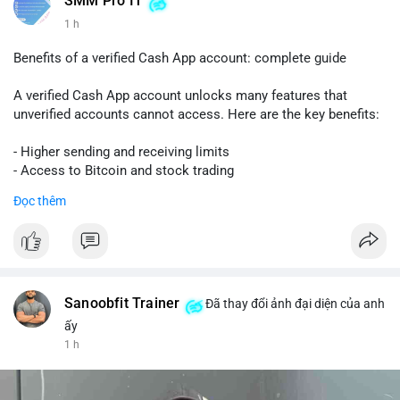
SMM Pro IT
1 h
Benefits of a verified Cash App account: complete guide
A verified Cash App account unlocks many features that
unverified accounts cannot access. Here are the key benefits:
- Higher sending and receiving limits
- Access to Bitcoin and stock trading
- Increased trust and security for transactions
Đọc thêm
- Ability to link a bank account or card
To get verified, you need to provide your full name, date of
birth, and the last four digits of your Social Security number.
The process is quick and free.
Sanoobfit Trainer
Đã thay đổi ảnh đại diện của anh
Verification also helps protect you from fraud and ensures
ấy
your funds are safe. If you want to use Cash App for business
1 h
or large transfers, a verified account is essential.
Follow this guide to fully enjoy the benefits of a verified Cash