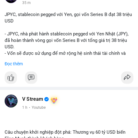
35 m
JPYC, stablecoin pegged với Yen, gọi vốn Series B đạt 38 triệu
USD
- JPYC, nhà phát hành stablecoin pegged với Yen Nhật (JPY),
đã hoàn thành vòng gọi vốn Series B với tổng giá trị 38 triệu
USD.
- Vốn sẽ được sử dụng để mở rộng hệ sinh thái tài chính và
Web3 của JPYC.
Đọc thêm
- Mục tiêu là tăng tốc độ przyjęcie của token yen-pegged JPYC
trên toàn cầu.
- Đây là bước tiến quan trọng trong việc phát triển stablecoin
liên quan đến tiền tệ fiat châu Á trong ngành Web3.
#binancesquare
#cryptonews
#jpyc
#stablecoin
#web3
#defi
V Stream
$jpyc
1 h
·
Youtube
#vlikevn
#titanbot
📰 Nguồn: Cointelegraph
Câu chuyện khởi nghiệp đột phá: Thương vụ 60 tỷ USD biến