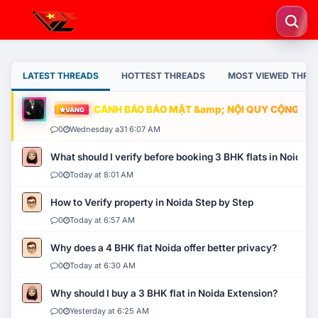
LATEST THREADS
HOTTEST THREADS
MOST VIEWED THRE
CẢNH BÁO BẢO MẬT &amp; NỘI QUY CỘNG ĐỒNG
VÀNG
0
Wednesday a31 6:07 AM
What should I verify before booking 3 BHK flats in Noida?
0
Today at 8:01 AM
How to Verify property in Noida Step by Step
0
Today at 6:57 AM
Why does a 4 BHK flat Noida offer better privacy?
0
Today at 6:30 AM
Why should I buy a 3 BHK flat in Noida Extension?
0
Yesterday at 6:25 AM