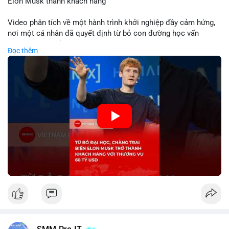
Elon Musk thành khách hàng
Video phân tích về một hành trình khởi nghiệp đầy cảm hứng,
nơi một cá nhân đã quyết định từ bỏ con đường học vấn
truyền thống để dấn thân vào thương trường. Thành công vang
Đọc thêm
dội với thương vụ trị giá 60 tỷ USD không chỉ khẳng định tầm
nhìn chiến lược của nhà sáng lập mà còn cho thấy sức mạnh
của sự đổi mới trong nền kinh tế hiện đại. Sự kiện này đặc biệt
gây chú ý khi biến tỷ phú Elon Musk trở thành một khách hàng
quan trọng, minh chứng cho khả năng xoay chuyển cục diện
kinh doanh của các startup đầy tiềm năng.
🎥 Xem video trực tiếp tại:
Nguồn: KIEN THUC KINH TE