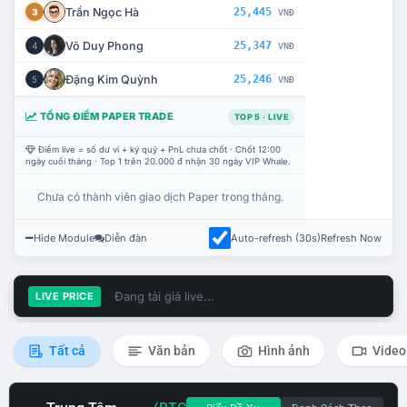
Trần Ngọc Hà
25,445
3
VNĐ
Võ Duy Phong
25,347
4
VNĐ
Đặng Kim Quỳnh
25,246
5
VNĐ
TỔNG ĐIỂM PAPER TRADE
TOP 5 · LIVE
Điểm live = số dư ví + ký quỹ + PnL chưa chốt · Chốt 12:00
ngày cuối tháng · Top 1 trên 20.000 đ nhận 30 ngày VIP Whale.
Chưa có thành viên giao dịch Paper trong tháng.
Hide Module
Diễn đàn
Auto-refresh (30s)
Refresh Now
Đang tải giá live...
LIVE PRICE
Tất cả
Văn bản
Hình ảnh
Video