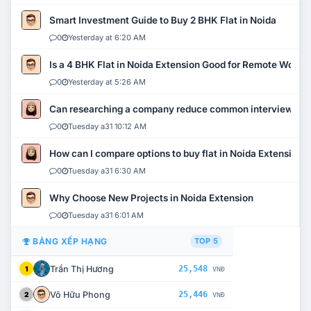
Smart Investment Guide to Buy 2 BHK Flat in Noida
0
Yesterday at 6:20 AM
Is a 4 BHK Flat in Noida Extension Good for Remote Work?
0
Yesterday at 5:26 AM
Can researching a company reduce common interview mi
0
Tuesday a31 10:12 AM
How can I compare options to buy flat in Noida Extension?
0
Tuesday a31 6:30 AM
Why Choose New Projects in Noida Extension
0
Tuesday a31 6:01 AM
BẢNG XẾP HẠNG
TOP 5
Trần Thị Hương
25,548
1
VNĐ
Võ Hữu Phong
25,446
2
VNĐ