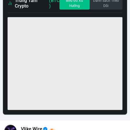
Trung Tâm
(BTC
Biểu Đồ Xu
Danh Sách Theo
Crypto
)
Hướng
Dõi
Vlike Wire