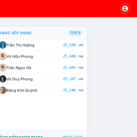
BẢNG XẾP HẠNG
TOP 5
Trần Thị Hương
25,548
VNĐ
À CHẾ TÀI XỬ LÝ VI PHẠM
Võ Hữu Phong
25,446
VNĐ
Trần Ngọc Hà
25,445
VNĐ
Võ Duy Phong
25,347
VNĐ
Đặng Kim Quỳnh
25,246
VNĐ