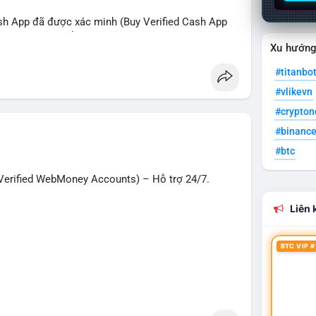
sh App đã được xác minh (Buy Verified Cash App
O, SMM, chuyển tiền, gửi tiền qua di động, thanh
Xu hướn
 Mỹ.
#titanbo
hanh nhất!
#vlikevn
g
#seo
#smm
#trendingnow
#cashout
#crypto
t
#usa
#binanc
#btc
erified WebMoney Accounts) – Hỗ trợ 24/7.
Liên k
BTC VIP #
– giao dịch nhanh chóng, an toàn, phù hợp cho
n tiền quốc tế.