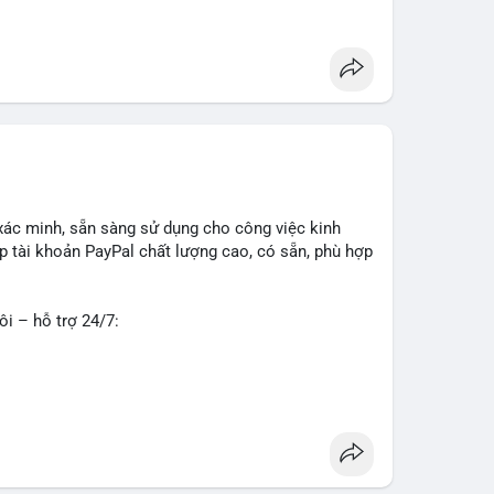
g
#seo
#smm
#trendingnow
#cashout
#sendmoney
xác minh, sẵn sàng sử dụng cho công việc kinh
 tài khoản PayPal chất lượng cao, có sẵn, phù hợp
ôi – hỗ trợ 24/7:
o về độ tin cậy và tính sẵn sàng, giúp bạn giao
 tư vấn chi tiết.