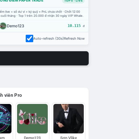
ỔNG ĐIỂM PAPER TRADE
TOP 5 · LIVE
ểm live = số dư ví + ký quỹ + PnL chưa chốt · Chốt 12:00
 cuối tháng · Top 1 trên 20.000 đ nhận 30 ngày VIP Whale.
Demo123
10.115
đ
Auto-refresh (30s)
Refresh Now
h viên Pro
eam
Demo123
Sơn Vlike