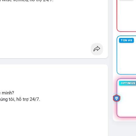
TON #9
u chuyển tiền, nhận tiền, thanh toán quốc tế.
seo
#smm
#trendingnow
#cashout
#sendmoney
OPTIMUS 
c minh?
ng tôi, hỗ trợ 24/7.