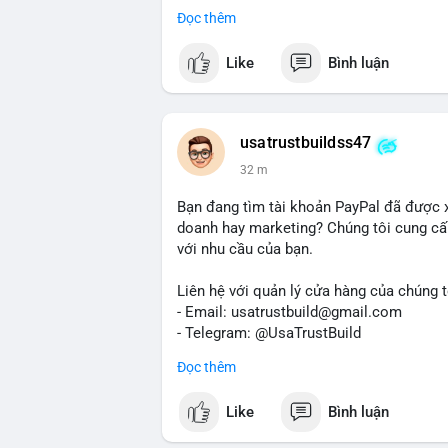
Dịch vụ uy tín, nhanh chóng, bảo mật.
Đọc thêm
#buyverifiedredotpayaccount
#marketin
#mobiledeposit
#pay
#usdt
#btc
Like
Bình luận
usatrustbuildss47
32 m
Bạn đang tìm tài khoản PayPal đã được 
doanh hay marketing? Chúng tôi cung cấp
với nhu cầu của bạn.
Liên hệ với quản lý cửa hàng của chúng t
- Email: usatrustbuild@gmail.com
- Telegram: @UsaTrustBuild
- WhatsApp: +1 (479) 438-1734
Đọc thêm
Tài khoản của chúng tôi được đánh giá ca
Like
Bình luận
dịch thuận lợi. Hãy nhắn tin ngay để được