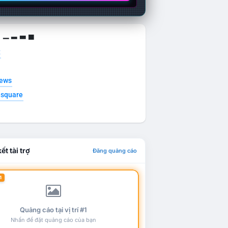
g ▁ ▂ ▃ ▄
t
news
esquare
ết tài trợ
Đăng quảng cáo
1
Quảng cáo tại vị trí #1
Nhấn để đặt quảng cáo của bạn