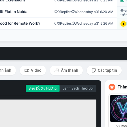
ida Extension?
0
Replies
Wednesday a31 6:25 AM
T
Đi
K Flat in Noida
0
Replies
Wednesday a31 6:20 AM
ngày
 Good for Remote Work?
0
Replies
Wednesday a31 5:26 AM
1
nh ảnh
Video
Âm thanh
Các tập tin
Thàn
Biểu Đồ Xu Hướng
Danh Sách Theo Dõi
V Str