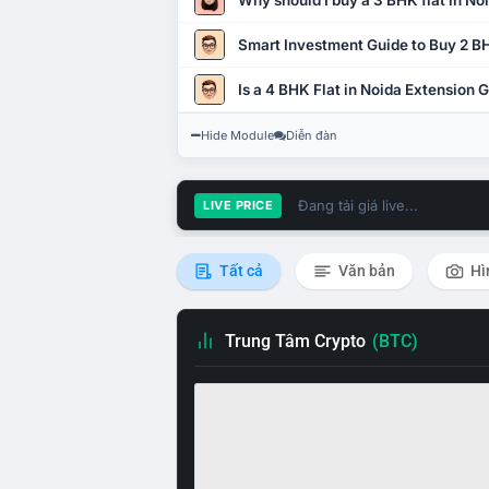
Why should I buy a 3 BHK flat in No
Smart Investment Guide to Buy 2 BH
Is a 4 BHK Flat in Noida Extension
Hide Module
Diễn đàn
Đang tải giá live...
LIVE PRICE
Tất cả
Văn bản
Hì
Trung Tâm Crypto
(BTC)