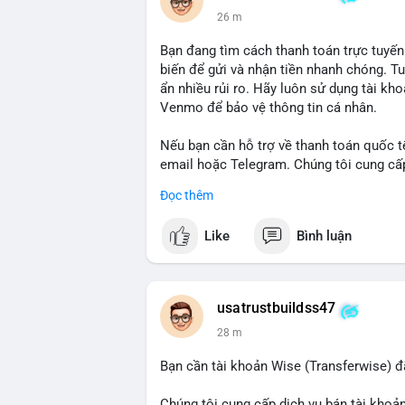
26 m
Bạn đang tìm cách thanh toán trực tuyến
biến để gửi và nhận tiền nhanh chóng. T
ẩn nhiều rủi ro. Hãy luôn sử dụng tài kh
Venmo để bảo vệ thông tin cá nhân.
Nếu bạn cần hỗ trợ về thanh toán quốc tế
email hoặc Telegram. Chúng tôi cung cấp 
an toàn.
Đọc thêm
Liên hệ:
Like
Bình luận
Email: usatrustbuild@gmail.com
Telegram: @UsaTrustBuild
WhatsApp: +1 (479) 438-1734
usatrustbuildss47
#thanhtoanonline
#venmo
#chuyentien
28 m
Bạn cần tài khoản Wise (Transferwise) đ
Chúng tôi cung cấp dịch vụ bán tài khoản 