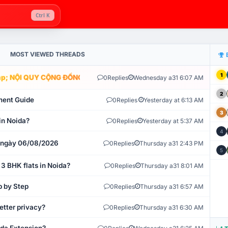
Ctrl K
MOST VIEWED THREADS
1
; NỘI QUY CỘNG ĐỒNG VLIKE.VN: HỆ THỐNG GIÁM SÁT TỰ ĐỘNG V
0
Replies
Wednesday a31 6:07 AM
2
ment Guide
0
Replies
Yesterday at 6:13 AM
3
in Noida?
0
Replies
Yesterday at 5:37 AM
4
t ngày 06/08/2026
0
Replies
Thursday a31 2:43 PM
5
 3 BHK flats in Noida?
0
Replies
Thursday a31 8:01 AM
p by Step
0
Replies
Thursday a31 6:57 AM
etter privacy?
0
Replies
Thursday a31 6:30 AM