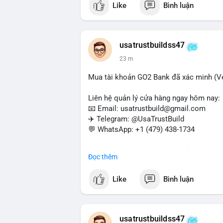
Like
Bình luận
#buyverifiedwebmoneyaccounts
#webm
#sendmoney
#trustbuild
usatrustbuildss47
23 m
Mua tài khoản GO2 Bank đã xác minh (Ver
Liên hệ quản lý cửa hàng ngay hôm nay:
📧 Email: usatrustbuild@gmail.com
✈️ Telegram: @UsaTrustBuild
💬 WhatsApp: +1 (479) 438-1734
Dịch vụ uy tín, nhanh chóng, bảo mật – p
Đọc thêm
và thanh toán USDT.
Like
Bình luận
#buyverifiedgo2bankaccounts
#marketi
#sendmoney
#mobiledeposit
#pay
#usd
usatrustbuildss47