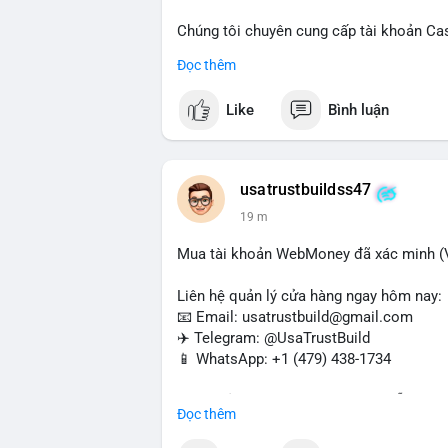
Chúng tôi chuyên cung cấp tài khoản Ca
Accounts) cho các nhu cầu marketing, SE
Đọc thêm
toán USDT và các giao dịch tiền mặt tại
Like
Bình luận
Liên hệ ngay để được tư vấn và hỗ trợ n
#buyverifiedcashappaccounts
#marketin
#sendmoney
#mobiledeposit
#pay
#usd
usatrustbuildss47
19 m
Mua tài khoản WebMoney đã xác minh (V
Liên hệ quản lý cửa hàng ngay hôm nay:
📧 Email: usatrustbuild@gmail.com
✈️ Telegram: @UsaTrustBuild
📱 WhatsApp: +1 (479) 438-1734
Tài khoản WebMoney xác minh sẵn sàng 
Đọc thêm
thanh toán trực tuyến, nhận tiền và chuyể