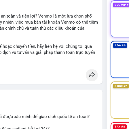
SOL VIP #
 an toàn và tiện lợi? Venmo là một lựa chọn phổ
uy nhiên, việc mua bán tài khoản Venmo có thể tiềm
oản chính chủ và tuân thủ các điều khoản của
 hoặc chuyển tiền, hãy liên hệ với chúng tôi qua
ADA #6
dịch vụ tư vấn và giải pháp thanh toán trực tuyến
DOGE #7
#giaodichantoan
#taichinhso
#seo
#smm
ã được xác minh để giao dịch quốc tế an toàn?
TRX #8
Wise verified, hỗ trợ 24/7.