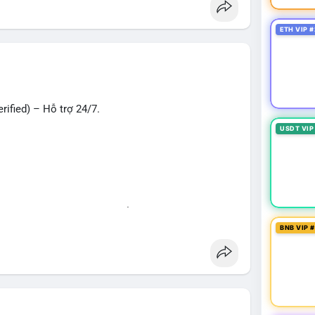
oney
#verifiedaccounts
#onlinepayment
#cashout
ETH VIP #
ified) – Hỗ trợ 24/7.
USDT VIP
hù hợp cho giao dịch, chuyển tiền, mobile deposit
BNB VIP 
ng
#seo
#smm
#trendingnow
#cashout
t