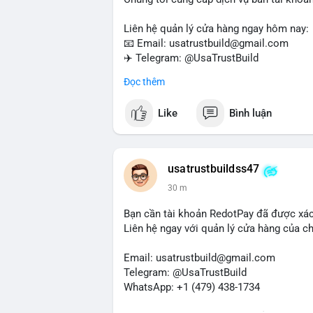
Liên hệ quản lý cửa hàng ngay hôm nay:
📧 Email: usatrustbuild@gmail.com
✈️ Telegram: @UsaTrustBuild
📱 WhatsApp: +1 (479) 438-1734
Đọc thêm
Dịch vụ của chúng tôi phù hợp cho nhu cầ
Like
Bình luận
#buyverifiedwiseaccounts
#marketing
#
#mobiledeposit
#pay
#usdt
usatrustbuildss47
30 m
Bạn cần tài khoản RedotPay đã được xá
Liên hệ ngay với quản lý cửa hàng của chú
Email: usatrustbuild@gmail.com
Telegram: @UsaTrustBuild
WhatsApp: +1 (479) 438-1734