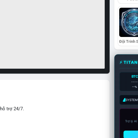
⚡ TITA
BTC
----
--%
SYSTEM:
hỗ trợ 24/7.
Trợ lý A