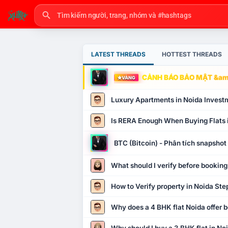
LATEST THREADS
HOTTEST THREADS
CẢNH BÁO BẢO MẬT &amp
VÀNG
Luxury Apartments in Noida Invest
Is RERA Enough When Buying Flats 
BTC (Bitcoin) - Phân tích snapsho
What should I verify before booking
How to Verify property in Noida Ste
Why does a 4 BHK flat Noida offer b