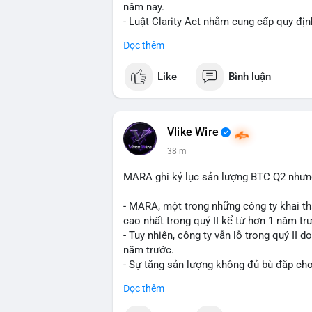
năm nay.
- Luật Clarity Act nhằm cung cấp quy đị
số tại Mỹ.
Đọc thêm
- Sự trì hoãn có thể ảnh hưởng đến sự tin
crypto tại Mỹ.
Like
Bình luận
$btc $eth
#vlikevn
#titanbot
Vlike Wire
38 m
📰 Nguồn: CoinDesk
MARA ghi kỷ lục sản lượng BTC Q2 nhưng 
- MARA, một trong những công ty khai th
cao nhất trong quý II kể từ hơn 1 năm tr
- Tuy nhiên, công ty vẫn lỗ trong quý II 
năm trước.
- Sự tăng sản lượng không đủ bù đắp cho 
tiếp đến doanh thu và lợi nhuận.
Đọc thêm
$btc
#btc