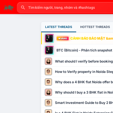
LATEST THREADS
HOTTEST THREADS
CẢNH BÁO BẢO MẬT &amp
VÀNG
BTC (Bitcoin) - Phân tích snapsho
What should I verify before booking
How to Verify property in Noida Ste
Why does a 4 BHK flat Noida offer b
Why should I buy a 3 BHK flat in No
Smart Investment Guide to Buy 2 BH