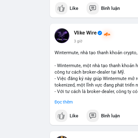
mempool cho thấy một cá voi đang thực h
Like
Bình luận
lượng này, khả năng cao là chuyển lên sà
tạo áp lực giảm giá ngắn hạn. Tuy nhiên,
là động thái tích lũy dài hạn, phản ánh 
thêm các giao dịch tiếp theo từ cùng địa
Vlike Wire
3 giờ
Lời khuyên: Nhà đầu tư nhỏ lẻ nên thận 
biến giá trong 24-48 giờ tới. Nếu giá kh
Wintermute, nhà tạo thanh khoản crypto, 
bộ, ít tác động đến thị trường. Chỉ vào l
- Wintermute, một nhà tạo thanh khoản h
#317btc
#20triệuusd
#mempool
#chuyể
công tư cách broker‑dealer tại Mỹ.
- Việc đăng ký này giúp Wintermute mở 
tokenized, một lĩnh vực đang phát triển
- Với tư cách là broker‑dealer, công ty c
thanh toán cho các tài sản tokenized, đồ
Đọc thêm
- Đây là bước chiến lược nhằm tận dụng 
cố vị thế của Wintermute trong ngành tài
Like
Bình luận
#binancesquare
#cryptonews
#wintermu
#usregulation