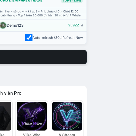
ỔNG ĐIỂM PAPER TRADE
TOP 5 · LIVE
ểm live = số dư ví + ký quỹ + PnL chưa chốt · Chốt 12:00
 cuối tháng · Top 1 trên 20.000 đ nhận 30 ngày VIP Whale.
Demo123
9.922
đ
Auto-refresh (30s)
Refresh Now
h viên Pro
ike
Vlike Wire
V Stream