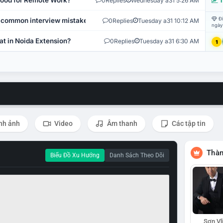
 Good for Remote Work?
0
Replies
Wednesday a31 5:26 AM
T
Đi
 common interview mistakes?
0
Replies
Tuesday a31 10:12 AM
ngày
at in Noida Extension?
0
Replies
Tuesday a31 6:30 AM
1
nh ảnh
Video
Âm thanh
Các tập tin
Thàn
Biểu Đồ Xu Hướng
Danh Sách Theo Dõi
Sơn Vl