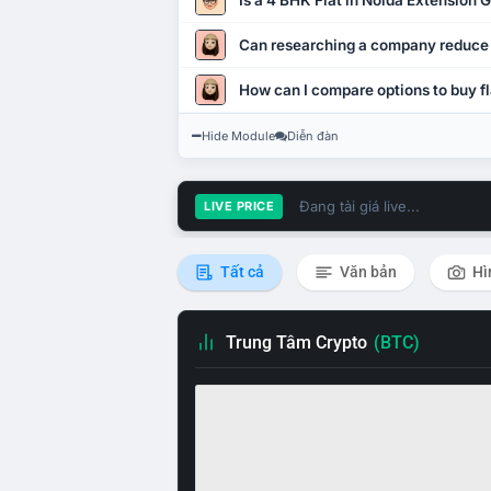
Is a 4 BHK Flat in Noida Extension
Can researching a company reduce
How can I compare options to buy fl
Hide Module
Diễn đàn
Đang tải giá live...
LIVE PRICE
Tất cả
Văn bản
Hì
Trung Tâm Crypto
(BTC)