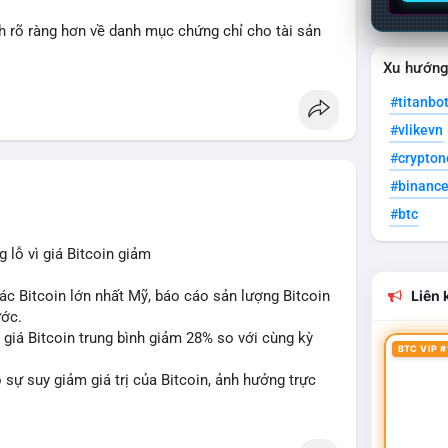
nh rõ ràng hơn về danh mục chứng chỉ cho tài sản
Xu hướn
 tưởng của nhà đầu tư và phát triển thị trường
#titanbo
#vlikevn
#crypto
#binanc
#btc
lỗ vì giá Bitcoin giảm
ác Bitcoin lớn nhất Mỹ, báo cáo sản lượng Bitcoin
Liên k
ước.
do giá Bitcoin trung bình giảm 28% so với cùng kỳ
BTC VIP #
sự suy giảm giá trị của Bitcoin, ảnh hưởng trực