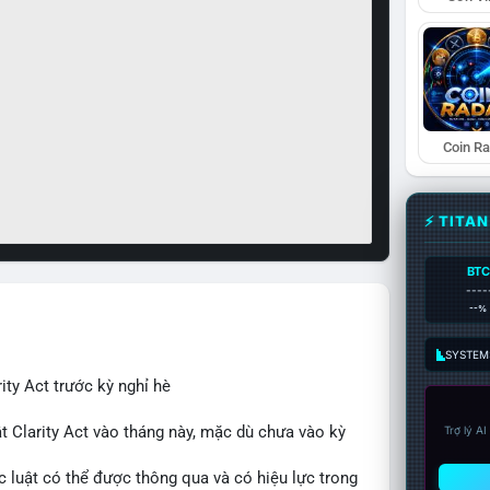
Coin R
⚡ TITA
BTC
----
--%
SYSTEM:
ity Act trước kỳ nghỉ hè
t Clarity Act vào tháng này, mặc dù chưa vào kỳ
Trợ lý A
c luật có thể được thông qua và có hiệu lực trong