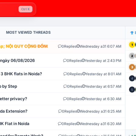
Ctrl K
MOST VIEWED THREADS
1
; NỘI QUY CỘNG ĐỒNG VLIKE.VN: HỆ THỐNG GIÁM SÁT TỰ ĐỘNG V
0
Replies
Wednesday a31 6:07 AM
2
t ngày 06/08/2026
0
Replies
Yesterday at 2:43 PM
3
 3 BHK flats in Noida?
0
Replies
Yesterday at 8:01 AM
4
p by Step
0
Replies
Yesterday at 6:57 AM
5
etter privacy?
0
Replies
Yesterday at 6:30 AM
ida Extension?
0
Replies
Wednesday a31 6:25 AM
K Flat in Noida
0
Replies
Wednesday a31 6:20 AM