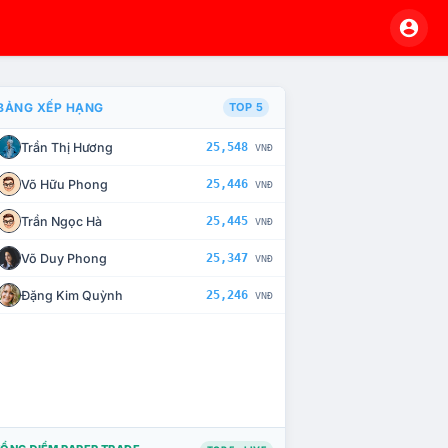
BẢNG XẾP HẠNG
TOP 5
Trần Thị Hương
25,548
VNĐ
À CHẾ TÀI XỬ LÝ VI PHẠM
Võ Hữu Phong
25,446
VNĐ
Trần Ngọc Hà
25,445
VNĐ
Võ Duy Phong
25,347
VNĐ
Đặng Kim Quỳnh
25,246
VNĐ