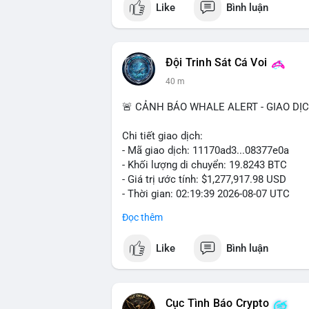
Like
Bình luận
#vlikevn
#titanbot
📰 Nguồn: Cointelegraph
Đội Trinh Sát Cá Voi
40 m
🚨 CẢNH BÁO WHALE ALERT - GIAO DỊ
Chi tiết giao dịch:
- Mã giao dịch: 11170ad3...08377e0a
- Khối lượng di chuyển: 19.8243 BTC
- Giá trị ước tính: $1,277,917.98 USD
- Thời gian: 02:19:39 2026-08-07 UTC
Đọc thêm
Khối lượng gần 20 BTC trị giá hơn 1.27 
nhận cho thấy dấu hiệu cá voi đang tái 
Like
Bình luận
động này thiên về chuyển ví lạnh để tích 
lượng không quá lớn để gây sốc thanh kh
củng cố nhẹ khi dòng tiền lớn di chuyển
Cục Tình Báo Crypto