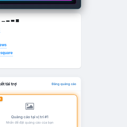
g ▁ ▂ ▃ ▄
t
news
esquare
ết tài trợ
Đăng quảng cáo
1
Quảng cáo tại vị trí #1
Nhấn để đặt quảng cáo của bạn