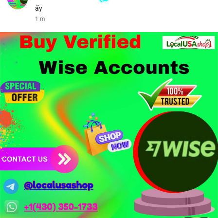
ấy
1 m