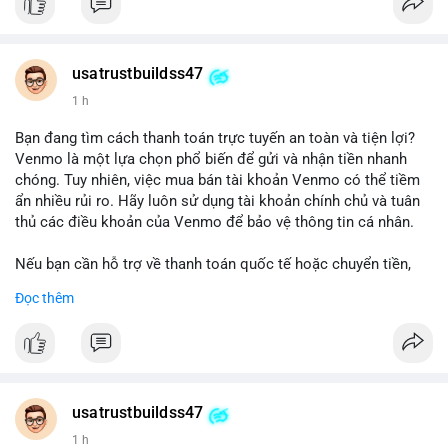
#buyverifiedgo2bankaccounts
#marketing
#seo
#smm
#trendingnow
#cashout
#sendmoney
#mobiledeposit
#pay
#usdt
usatrustbuildss47
1 h
Bạn đang tìm cách thanh toán trực tuyến an toàn và tiện lợi?
Venmo là một lựa chọn phổ biến để gửi và nhận tiền nhanh
chóng. Tuy nhiên, việc mua bán tài khoản Venmo có thể tiềm
ẩn nhiều rủi ro. Hãy luôn sử dụng tài khoản chính chủ và tuân
thủ các điều khoản của Venmo để bảo vệ thông tin cá nhân.
Nếu bạn cần hỗ trợ về thanh toán quốc tế hoặc chuyển tiền,
hãy liên hệ với chúng tôi qua email hoặc Telegram. Chúng tôi
Đọc thêm
cung cấp dịch vụ tư vấn và giải pháp thanh toán trực tuyến an
toàn.
Liên hệ:
Email: usatrustbuild@gmail.com
Telegram: @UsaTrustBuild
usatrustbuildss47
WhatsApp: +1 (479) 438-1734
1 h