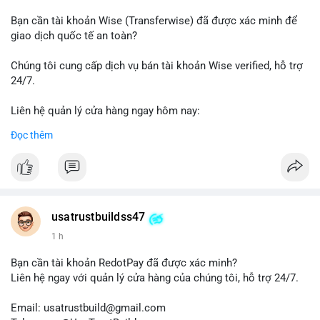
#thanhtoanonline
#venmo
#chuyentien
#giaodichantoan
Bạn cần tài khoản Wise (Transferwise) đã được xác minh để
#taichinhso
#seo
#smm
giao dịch quốc tế an toàn?
Chúng tôi cung cấp dịch vụ bán tài khoản Wise verified, hỗ trợ
24/7.
Liên hệ quản lý cửa hàng ngay hôm nay:
📧 Email: usatrustbuild@gmail.com
Đọc thêm
✈️ Telegram: @UsaTrustBuild
📱 WhatsApp: +1 (479) 438-1734
Dịch vụ của chúng tôi phù hợp cho nhu cầu chuyển tiền, nhận
tiền, thanh toán quốc tế.
usatrustbuildss47
#buyverifiedwiseaccounts
#marketing
#seo
#smm
1 h
#trendingnow
#cashout
#sendmoney
#mobiledeposit
#pay
#usdt
Bạn cần tài khoản RedotPay đã được xác minh?
Liên hệ ngay với quản lý cửa hàng của chúng tôi, hỗ trợ 24/7.
Email: usatrustbuild@gmail.com