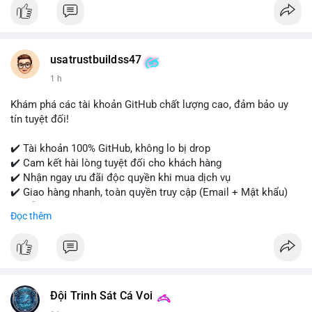
Tài khoản của chúng tôi được đánh giá cao về độ tin cậy và
tính sẵn sàng, giúp bạn giao dịch thuận lợi. Hãy nhắn tin ngay
để được tư vấn chi tiết.
usatrustbuildss47
#buyverifiedpaypalaccounts
#marketing
#seo
#smm
1 h
#onlineshopping
#digitalmarketing
#usa
#highqualityaccounts
#readytouseaccounts
Khám phá các tài khoản GitHub chất lượng cao, đảm bảo uy
tín tuyệt đối!
✔️ Tài khoản 100% GitHub, không lo bị drop
✔️ Cam kết hài lòng tuyệt đối cho khách hàng
✔️ Nhận ngay ưu đãi độc quyền khi mua dịch vụ
✔️ Giao hàng nhanh, toàn quyền truy cập (Email + Mật khẩu)
✔️ Hỗ trợ 24/7 và bảo hành thay thế
Đọc thêm
Cần xác nhận đơn hàng? Liên hệ ngay để được tư vấn!
📧 Email: usatrustbuild@gmail.com
📩 Telegram: @UsaTrustBuild
Đội Trinh Sát Cá Voi