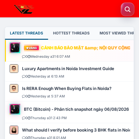
LATEST THREADS
HOTTEST THREADS
MOST VIEWED THRE
CẢNH BÁO BẢO MẬT &amp; NỘI QUY CỘNG ĐỒNG
VÀNG
0
Wednesday a31 6:07 AM
Luxury Apartments in Noida Investment Guide
0
Yesterday at 6:13 AM
Is RERA Enough When Buying Flats in Noida?
0
Yesterday at 5:37 AM
BTC (Bitcoin) - Phân tích snapshot ngày 06/08/2026
0
Thursday a31 2:43 PM
What should I verify before booking 3 BHK flats in Noida?
0
Thursday a31 8:01 AM