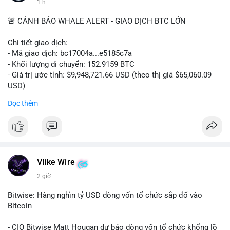
1 h
🚨 CẢNH BÁO WHALE ALERT - GIAO DỊCH BTC LỚN
Chi tiết giao dịch:
- Mã giao dịch: bc17004a...e5185c7a
- Khối lượng di chuyển: 152.9159 BTC
- Giá trị ước tính: $9,948,721.66 USD (theo thị giá $65,060.09
USD)
- Thời gian: 14:19:56 2026-08-08 UTC
Đọc thêm
Nhận định phân tích:
Khối lượng 152.9 BTC trị giá gần 10 triệu USD được chuyển
trong một giao dịch chưa xác nhận cho thấy dấu hiệu của một
tổ chức lớn hoặc cá voi đang tái cơ cấu danh mục. Với mức
giá quanh vùng $65,000, động thái này có thể là bước chuẩn bị
Vlike Wire
cho chiến lược tích lũy dài hạn hoặc chuyển lên sàn để thanh
2 giờ
khoản. Một giao dịch lớn như vậy thường tạo áp lực tâm lý
ngắn hạn lên thị trường, khiến nhà đầu tư nhỏ lẻ dễ bị dao
Bitwise: Hàng nghìn tỷ USD dòng vốn tổ chức sắp đổ vào
động.
Bitcoin
Lời khuyên:
- CIO Bitwise Matt Hougan dự báo dòng vốn tổ chức khổng lồ