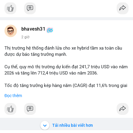
#vlikevn
#titanbot
📰 Nguồn: Cointelegraph
bhavesh31
2 giờ
Thị trường hệ thống đánh lửa cho xe hybrid tầm xa toàn cầu
được dự báo tăng trưởng mạnh.
Cụ thể, quy mô thị trường dự kiến đạt 241,7 triệu USD vào năm
2026 và tăng lên 712,4 triệu USD vào năm 2036.
Tốc độ tăng trưởng kép hàng năm (CAGR) đạt 11,6% trong giai
đoạn dự báo.
Đọc thêm
Đây là cơ hội lớn cho các nhà sản xuất và nhà đầu tư trong lĩnh
vực công nghệ ô tô xanh.
#xehybrid
#côngnghệôtô
#thịtrườngtoàncầu
Tải nhiều bài viết hơn