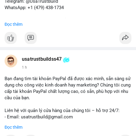
Telegram: @UsaTrustBuild
WhatsApp: +1 (479) 438-1734
Dịch vụ uy tín, nhanh chóng, bảo mật.
Đọc thêm
#buyverifiedredotpayaccount
#marketing
#seo
#smm
#trendingnow
#cashout
#sendmoney
#mobiledeposit
#pay
#usdt
#btc
usatrustbuildss47
1 h
Bạn đang tìm tài khoản PayPal đã được xác minh, sẵn sàng sử
dụng cho công việc kinh doanh hay marketing? Chúng tôi cung
cấp tài khoản PayPal chất lượng cao, có sẵn, phù hợp với nhu
cầu của bạn.
Liên hệ với quản lý cửa hàng của chúng tôi – hỗ trợ 24/7:
- Email: usatrustbuild@gmail.com
- Telegram: @UsaTrustBuild
Đọc thêm
- WhatsApp: +1 (479) 438-1734