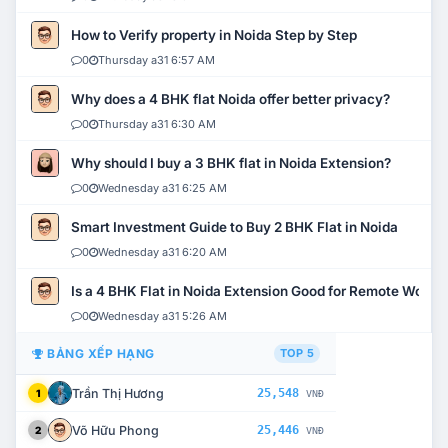
How to Verify property in Noida Step by Step
0
Thursday a31 6:57 AM
Why does a 4 BHK flat Noida offer better privacy?
0
Thursday a31 6:30 AM
Why should I buy a 3 BHK flat in Noida Extension?
0
Wednesday a31 6:25 AM
Smart Investment Guide to Buy 2 BHK Flat in Noida
0
Wednesday a31 6:20 AM
Is a 4 BHK Flat in Noida Extension Good for Remote Work?
0
Wednesday a31 5:26 AM
BẢNG XẾP HẠNG
TOP 5
Trần Thị Hương
25,548
1
VNĐ
Võ Hữu Phong
25,446
2
VNĐ