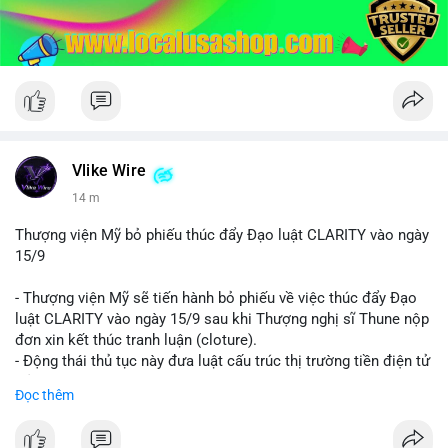
Vlike Wire
14 m
Thượng viện Mỹ bỏ phiếu thúc đẩy Đạo luật CLARITY vào ngày
15/9
- Thượng viện Mỹ sẽ tiến hành bỏ phiếu về việc thúc đẩy Đạo
luật CLARITY vào ngày 15/9 sau khi Thượng nghị sĩ Thune nộp
đơn xin kết thúc tranh luận (cloture).
- Động thái thủ tục này đưa luật cấu trúc thị trường tiền điện tử
trở lại đúng tiến độ khi các nhà lập pháp tiếp tục đàm phán về
Đọc thêm
các điều khoản liên quan đến đạo đức và stablecoin.
- Đây là bước tiến quan trọng trong việc thiết lập khung pháp lý
rõ ràng cho thị trường tiền điện tử tại Mỹ.