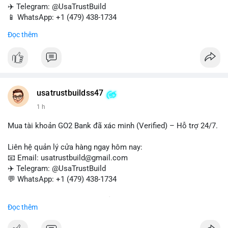
✈️ Telegram: @UsaTrustBuild
📱 WhatsApp: +1 (479) 438-1734
Đọc thêm
Tài khoản WebMoney xác minh sẵn sàng – giao dịch nhanh
chóng, an toàn, phù hợp cho thanh toán trực tuyến, nhận tiền
và chuyển tiền quốc tế.
#buyverifiedwebmoneyaccounts
#webmoney
#verifiedaccounts
#onlinepayment
#cashout
#sendmoney
usatrustbuildss47
#trustbuild
1 h
Mua tài khoản GO2 Bank đã xác minh (Verified) – Hỗ trợ 24/7.
Liên hệ quản lý cửa hàng ngay hôm nay:
📧 Email: usatrustbuild@gmail.com
✈️ Telegram: @UsaTrustBuild
💬 WhatsApp: +1 (479) 438-1734
Dịch vụ uy tín, nhanh chóng, bảo mật – phù hợp cho giao dịch,
Đọc thêm
chuyển tiền, mobile deposit và thanh toán USDT.