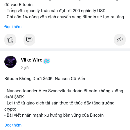
Nhà đầu tư nên quan sát thêm 1-2 block tiếp theo để xác nhận
đổ vào Bitcoin.
đích đến của dòng tiền. Tránh hành động theo cảm tính trước
- Tổng vốn quản lý toàn cầu đạt tới 200 nghìn tỷ USD.
các biến động nhỏ, ưu tiên quản lý rủi ro chặt chẽ và không sử
- Chỉ cần 1% dòng vốn dịch chuyển sang Bitcoin sẽ tạo ra tăng
dụng đòn bẩy quá mức trong giai đoạn biến động này.
trưởng dài hạn cực lớn.
Đọc thêm
#152dot9btc
#chuyenvilanh
#tieulon10trieuusd
#btc65k
#bitcoin
#btc
#bitwise
#cryptonews
#binancesquare
#giaodichchuaxacnhan
$btc
#vlikevn
#titanbot
Vlike Wire
2 giờ
📰 Nguồn: CoinDesk
Bitcoin Không Dưới $60K: Nansen Cố Vấn
- Nansen founder Alex Svanevik dự đoán Bitcoin không xuống
dưới $60K
- Lợi thế từ giao dịch tài sản thực tế thúc đẩy tăng trưởng
crypto
- Bài viết nhấn mạnh xu hướng bền vững của Bitcoin
Đọc thêm
$btc
#btc