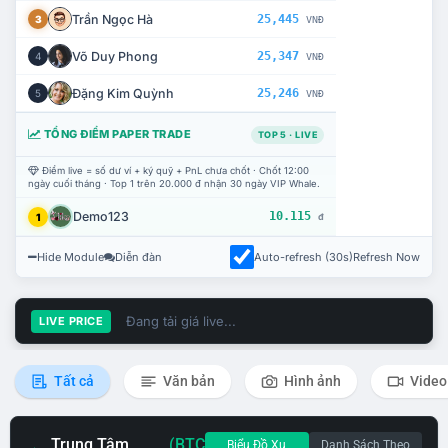
Trần Ngọc Hà
25,445
3
VNĐ
Võ Duy Phong
25,347
4
VNĐ
Đặng Kim Quỳnh
25,246
5
VNĐ
TỔNG ĐIỂM PAPER TRADE
TOP 5 · LIVE
Điểm live = số dư ví + ký quỹ + PnL chưa chốt · Chốt 12:00
ngày cuối tháng · Top 1 trên 20.000 đ nhận 30 ngày VIP Whale.
Demo123
10.115
1
đ
Hide Module
Diễn đàn
Auto-refresh (30s)
Refresh Now
Đang tải giá live...
LIVE PRICE
Tất cả
Văn bản
Hình ảnh
Video
Trung Tâm
(BTC
Biểu Đồ Xu
Danh Sách Theo