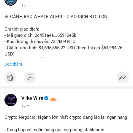
12 m
🚨 CẢNH BÁO WHALE ALERT - GIAO DỊCH BTC LỚN
Chi tiết giao dịch:
- Mã giao dịch: 2c451a4a...65912e5b
- Khối lượng di chuyển: 72.2609 BTC
- Giá trị ước tính: $4,695,855.22 USD (theo thị giá $64,984.76
USD)
- Thời gian: 15:20
0 2026-08-07 UTC
Đọc thêm
Nhận định phân tích hành vi của Cá voi dựa trên giao dịch này:
Lượng BTC trị giá gần 4,7 triệu USD được dồn vào một giao
dịch duy nhất cho thấy dấu hiệu chuyển tiền có chủ đích,
không phải hành động phân tán nhỏ lẻ. Nếu điểm đến là ví sàn
Vlike Wire
giao dịch, áp lực bán ngắn hạn có thể gia tăng, ảnh hưởng đến
tâm lý nhà đầu tư. Ngược lại, nếu dòng tiền đổ về ví lạnh, đây
12 m
là tín hiệu tích lũy dài hạn, cho thấy cá voi đang gom hàng ở
vùng giá hiện tại thay vì thoát ra.
Crypto Negócio: Ngành lớn nhất crypto đang lặp lại ngân hàng
Lời khuyên ngắn gọn cho nhà đầu tư nhỏ lẻ: Theo dõi sát địa
- Cung hợp với ngân hàng qua dự phòng stablecoin