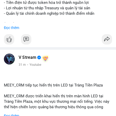
chỉ nhận của giao dịch này trong 24-48 giờ tới. Đừng vội hành
- Tiền điện tử được token hóa trở thành nguồn lợi
động theo cảm xúc khi chỉ dựa vào một lệnh chuyển đơn lẻ;
- Lợi nhuận từ thu nhập Treasury và quản lý tài sản
hãy quan sát thêm các lệnh tiếp theo để xác nhận xu hướng
- Quản lý tài chính doanh nghiệp trở thành điểm nhấn
dòng tiền trước khi điều chỉnh vị thế.
$btc $eth
Đọc thêm
#72dot2609btc
#4triệu7usd
#chuyểnvílạnh
#áplựcbántiềmnăng
#mempoolbtc
#vlikevn
#titanbot
📰 Nguồn: Cointelegraph
V Stream
31 m
·
Youtube
MEEY_CRM tiếp tục hiển thị trên LED tại Tràng Tiền Plaza
MEEY_CRM được triển khai hiển thị trên màn hình LED tại
Tràng Tiền Plaza, một khu vực thương mại nổi tiếng. Việc này
thể hiện chiến lược quảng bá thương hiệu thông qua công
nghệ hiển thị công cộng. Tràng Tiền Plaza thu hút lượng khách
Đọc thêm