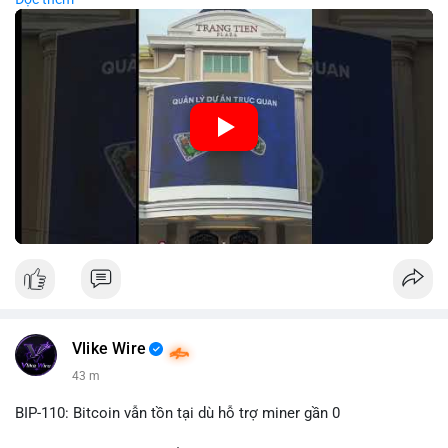
lớn hàng ngày, giúp tăng cường nhận diện thương hiệu
MEEY_CRM. Mô hình này kết hợp công nghệ LED với việc đặt
sản tại điểm giao thông quan trọng.
🎥 Xem video trực tiếp tại:
Nguồn: Đồng Tâm
Vlike Wire
43 m
BIP-110: Bitcoin vẫn tồn tại dù hỗ trợ miner gần 0