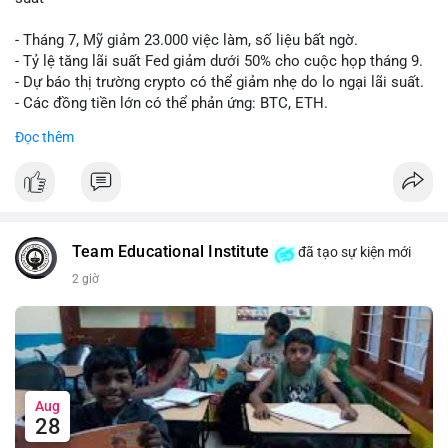
- Tháng 7, Mỹ giảm 23.000 việc làm, số liệu bất ngờ.
- Tỷ lệ tăng lãi suất Fed giảm dưới 50% cho cuộc họp tháng 9.
- Dự báo thị trường crypto có thể giảm nhẹ do lo ngại lãi suất.
- Các đồng tiền lớn có thể phản ứng: BTC, ETH.
Đọc thêm
#binancesquare
#cryptonews
#btc
#eth
$btc $eth
#vlikevn
#titanbot
Team Educational Institute
đã tạo sự kiện mới
📰 Nguồn: CoinDesk
2 giờ
Aug
28