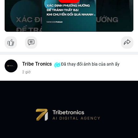
Nguồn: VIETSUCCESS
Tribe Tronics
Đã thay đổi ảnh bìa của anh ấy
2 giờ