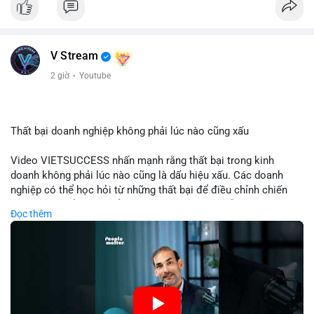
tập trung và làm chậm sự tham gia của nhà đầu tư istituционаl
- Diễn ra trong bối cảnh Ethereum đang cân bằng giữa giảm
phát hành và duy trì sức hấp dẫn cho hệ sinh thái
#binancesquare
#cryptonews
#eth
#defi
#eip8363
V Stream
2 giờ
·
Youtube
$eth
#vlikevn
#titanbot
Thất bại doanh nghiệp không phải lúc nào cũng xấu
📰 Nguồn: Cointelegraph
Video VIETSUCCESS nhấn mạnh rằng thất bại trong kinh
doanh không phải lúc nào cũng là dấu hiệu xấu. Các doanh
nghiệp có thể học hỏi từ những thất bại để điều chỉnh chiến
lược, phát triển sản phẩm mới, hoặc phát hiện lỗi trong quy
Đọc thêm
trình. Trong lĩnh vực tài chính và crypto, hiểu rõ nguyên nhân
thất bại giúp quản lý rủi ro hiệu quả và tránh lặp lại sai lầm.
Điều này đặc biệt quan trọng khi áp dụng vào các mô hình kinh
doanh mới hoặc đầu tư vào dự án blockchain.
🎥 Xem video trực tiếp tại: