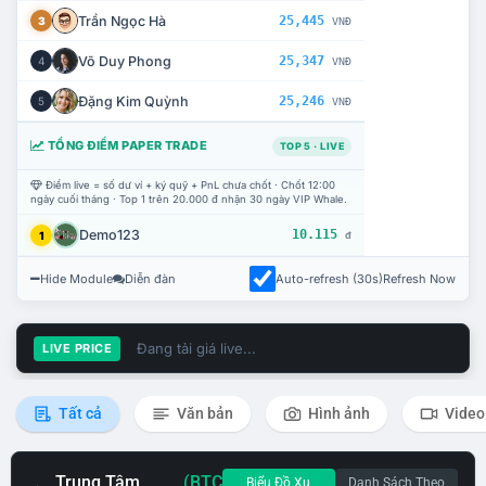
Trần Ngọc Hà
25,445
3
VNĐ
Võ Duy Phong
25,347
4
VNĐ
Đặng Kim Quỳnh
25,246
5
VNĐ
TỔNG ĐIỂM PAPER TRADE
TOP 5 · LIVE
Điểm live = số dư ví + ký quỹ + PnL chưa chốt · Chốt 12:00
ngày cuối tháng · Top 1 trên 20.000 đ nhận 30 ngày VIP Whale.
Demo123
10.115
1
đ
Hide Module
Diễn đàn
Auto-refresh (30s)
Refresh Now
Đang tải giá live...
LIVE PRICE
Tất cả
Văn bản
Hình ảnh
Video
Trung Tâm
(BTC
Biểu Đồ Xu
Danh Sách Theo