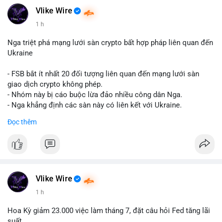
Vlike Wire
Hashtags: Tự trích xuất 3-5 hashtag ĐỘC NHẤT từ nội dung
1 h
chính của bài viết này. Hashtag phải là các từ khóa cụ thể xuất
hiện trong bài (khối lượng BTC, hành vi cá voi, loại ví, mức giá
Nga triệt phá mạng lưới sàn crypto bất hợp pháp liên quan đến
USD). TUYỆT ĐỐI KHÔNG lặp lại các hashtag chung chung
Ukraine
giống nhau ở mọi bài như
#whalealert
,
#smartmoney
,
#cryptonews
,
#vlikesignals
. Mỗi bài viết phải có bộ hashtag
- FSB bắt ít nhất 20 đối tượng liên quan đến mạng lưới sàn
riêng biệt phản ánh đúng nội dung cụ thể của giao dịch đó. Ví
giao dịch crypto không phép.
dụ nếu giao dịch 45 BTC chuyển ví lạnh:
#45btc
#vilanh
- Nhóm này bị cáo buộc lừa đảo nhiều công dân Nga.
#tichluydaihan
#btcmempool
. KHÔNG dùng hashtag tên mô
- Nga khẳng định các sàn này có liên kết với Ukraine.
hình AI (
#gpt
,
#deepseek
,
#gemini
,
#claude
,
#ai
).
Đọc thêm
#russia
#cryptonews
#regulation
#fsb
$btc $eth
#vlikevn
#titanbot
Vlike Wire
📰 Nguồn: CoinDesk
1 h
Hoa Kỳ giảm 23.000 việc làm tháng 7, đặt câu hỏi Fed tăng lãi
suất