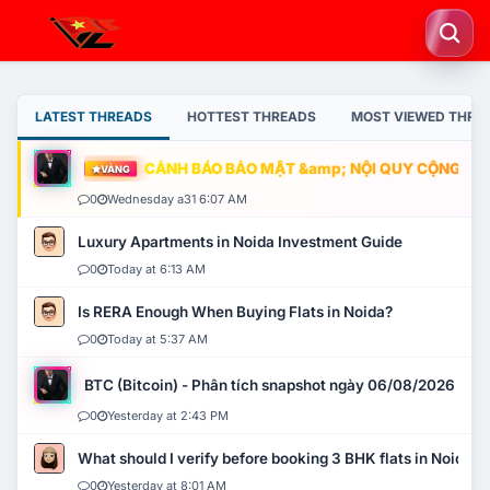
LATEST THREADS
HOTTEST THREADS
MOST VIEWED THRE
CẢNH BÁO BẢO MẬT &amp; NỘI QUY CỘNG ĐỒNG
VÀNG
0
Wednesday a31 6:07 AM
Luxury Apartments in Noida Investment Guide
0
Today at 6:13 AM
Is RERA Enough When Buying Flats in Noida?
0
Today at 5:37 AM
BTC (Bitcoin) - Phân tích snapshot ngày 06/08/2026
0
Yesterday at 2:43 PM
What should I verify before booking 3 BHK flats in Noida?
0
Yesterday at 8:01 AM