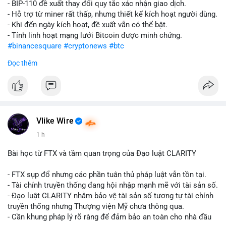
- BIP-110 đề xuất thay đổi quy tắc xác nhận giao dịch.
- Hỗ trợ từ miner rất thấp, nhưng thiết kế kích hoạt người dùng.
- Khi đến ngày kích hoạt, đề xuất vẫn có thể bật.
- Tính linh hoạt mạng lưới Bitcoin được minh chứng.
#binancesquare
#cryptonews
#btc
Đọc thêm
$btc
#vlikevn
#titanbot
📰 Nguồn: CoinDesk
Vlike Wire
1 h
Bài học từ FTX và tầm quan trọng của Đạo luật CLARITY
- FTX sụp đổ nhưng các phần tuân thủ pháp luật vẫn tồn tại.
- Tài chính truyền thống đang hội nhập mạnh mẽ với tài sản số.
- Đạo luật CLARITY nhằm bảo vệ tài sản số tương tự tài chính
truyền thống nhưng Thượng viện Mỹ chưa thông qua.
- Cần khung pháp lý rõ ràng để đảm bảo an toàn cho nhà đầu