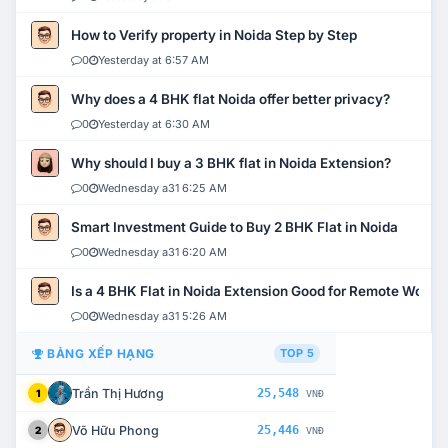
How to Verify property in Noida Step by Step
0
Yesterday at 6:57 AM
Why does a 4 BHK flat Noida offer better privacy?
0
Yesterday at 6:30 AM
Why should I buy a 3 BHK flat in Noida Extension?
0
Wednesday a31 6:25 AM
Smart Investment Guide to Buy 2 BHK Flat in Noida
0
Wednesday a31 6:20 AM
Is a 4 BHK Flat in Noida Extension Good for Remote Work?
0
Wednesday a31 5:26 AM
BẢNG XẾP HẠNG
TOP 5
Trần Thị Hương
25,548
1
VNĐ
Võ Hữu Phong
25,446
2
VNĐ