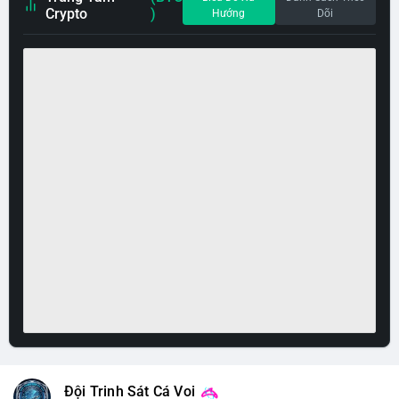
Crypto
)
Hướng
Dõi
Đội Trinh Sát Cá Voi