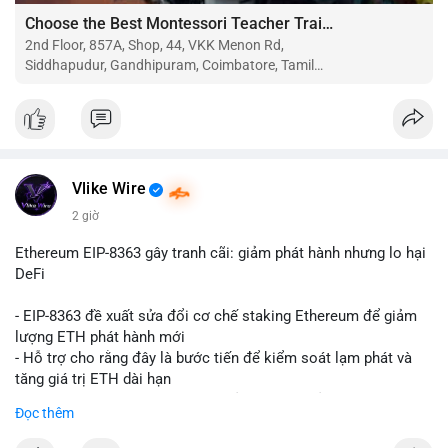
Choose the Best Montessori Teacher Training Institute in Coimbatore for a Rewarding Career
2nd Floor, 857A, Shop, 44, VKK Menon Rd,
Siddhapudur, Gandhipuram, Coimbatore, Tamil
Nadu 641044
Vlike Wire
2 giờ
Ethereum EIP-8363 gây tranh cãi: giảm phát hành nhưng lo hại
DeFi
- EIP-8363 đề xuất sửa đổi cơ chế staking Ethereum để giảm
lượng ETH phát hành mới
- Hỗ trợ cho rằng đây là bước tiến để kiểm soát lạm phát và
tăng giá trị ETH dài hạn
- Các nhà phê bình lo ngại việc giảm phần thưởng sẽ làm yếu
Đọc thêm
động lực staking, ảnh hưởng đến bảo mật mạng lưới
- Lo ngại thêm: có thể làm giảm hấp dẫn của DeFi, giảm sự phi