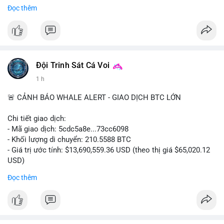
tư.
Đọc thêm
#binancesquare
#cryptonews
#ftx
#regulation
#clarityact
$btc $eth
#vlikevn
#titanbot
Đội Trinh Sát Cá Voi
1 h
📰 Nguồn: CoinDesk
🚨 CẢNH BÁO WHALE ALERT - GIAO DỊCH BTC LỚN
Chi tiết giao dịch:
- Mã giao dịch: 5cdc5a8e...73cc6098
- Khối lượng di chuyển: 210.5588 BTC
- Giá trị ước tính: $13,690,559.36 USD (theo thị giá $65,020.12
USD)
- Thời gian: 14:19:51 2026-08-07 UTC
Đọc thêm
Nhận định phân tích hành vi của Cá voi dựa trên giao dịch này
(ví dụ: chuyển dịch lượng lớn coin, gom hàng ví lạnh, áp lực
bán tiềm năng...) và tác động tâm lý thị trường.
Lời khuyên ngắn gọn cho nhà đầu tư nhỏ lẻ.