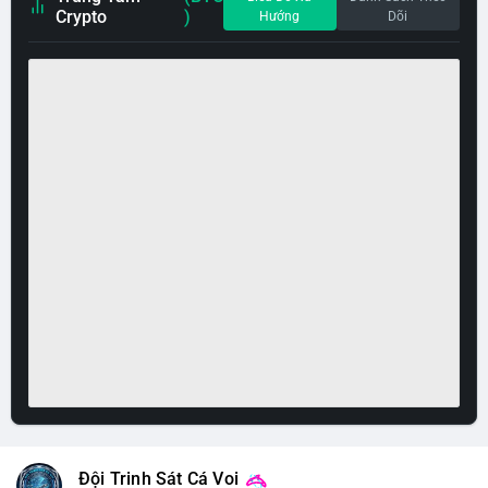
Crypto
)
Hướng
Dõi
Đội Trinh Sát Cá Voi