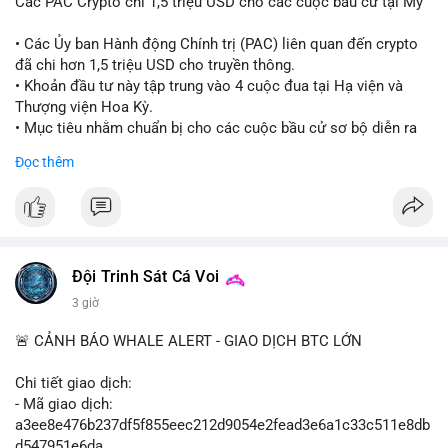
Các PAC Crypto chi 1,5 triệu USD cho các cuộc bầu cử tại Mỹ
• Các Ủy ban Hành động Chính trị (PAC) liên quan đến crypto
đã chi hơn 1,5 triệu USD cho truyền thông.
• Khoản đầu tư này tập trung vào 4 cuộc đua tại Hạ viện và
Thượng viện Hoa Kỳ.
• Mục tiêu nhằm chuẩn bị cho các cuộc bầu cử sơ bộ diễn ra
vào ngày 18 tháng 8.
Đọc thêm
#cryptonews
#politics
#usa
#binancesquare
$btc $eth
#vlikevn
#titanbot
Đội Trinh Sát Cá Voi
3 giờ
📰 Nguồn: Cointelegraph
🚨 CẢNH BÁO WHALE ALERT - GIAO DỊCH BTC LỚN
Chi tiết giao dịch:
- Mã giao dịch:
a3ee8e476b237df5f855eec212d9054e2fead3e6a1c33c511e8db
d547951e6da