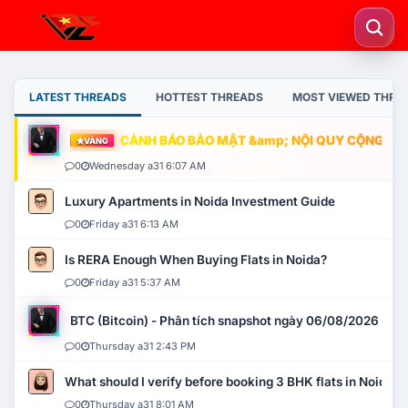
LATEST THREADS
HOTTEST THREADS
MOST VIEWED THRE
CẢNH BÁO BẢO MẬT &amp; NỘI QUY CỘNG ĐỒNG
VÀNG
0
Wednesday a31 6:07 AM
Luxury Apartments in Noida Investment Guide
0
Friday a31 6:13 AM
Is RERA Enough When Buying Flats in Noida?
0
Friday a31 5:37 AM
BTC (Bitcoin) - Phân tích snapshot ngày 06/08/2026
0
Thursday a31 2:43 PM
What should I verify before booking 3 BHK flats in Noida?
0
Thursday a31 8:01 AM