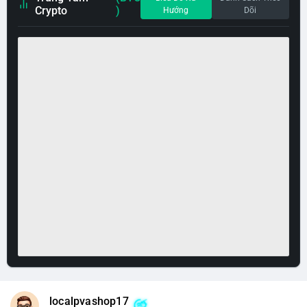
Crypto
)
Hướng
Dõi
localpvashop17