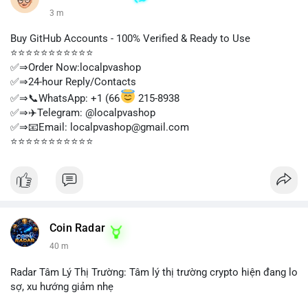
3 m
Buy GitHub Accounts - 100% Verified & Ready to Use
⭐⭐⭐⭐⭐⭐⭐⭐⭐⭐⭐
✅⇒Order Now:localpvashop
✅⇒24-hour Reply/Contacts
✅⇒📞WhatsApp: +1 (66
215-8938
✅⇒✈️Telegram: @localpvashop
✅⇒📧Email: localpvashop@gmail.com
⭐⭐⭐⭐⭐⭐⭐⭐⭐⭐⭐
Coin Radar
40 m
Radar Tâm Lý Thị Trường: Tâm lý thị trường crypto hiện đang lo
sợ, xu hướng giảm nhẹ