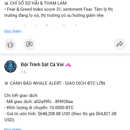
📊 CHỈ SỐ SỢ HÃI & THAM LAM:
• Fear & Greed Index score 31, sentiment Fear. Tâm lý thị
trường đang lo sợ, thị trường có xu hướng giảm nhẹ.
📈 XU HƯỚNG TÌM KIẾM & THẢO LUẬN:
Đọc thêm
• CoinGecko trending coins: Tutorial, Pudgy Penguins, IoTeX,
Solana, Pons, OVERTAKE, Monad.
• LunarCrush trending topics: Ethereum, Solana, Dogecoin,
Chainlink, Tesla, UFC 310, Premier League, Microsoft.
• Google Trends Vietnam: topics unrelated to crypto, low
crypto interest.
Đội Trinh Sát Cá Voi
1 h
💬 DÒNG CHẢY TIN TỨC & TRUYỀN THÔNG:
• Telegram CoinTelegraph: xAI release, Cloudflare Kitesurf, EU
🚨 CẢNH BÁO WHALE ALERT - GIAO DỊCH BTC LỚN
MiCA plan, Circle USDC deal, Crypto worst performer 2026.
• Binance announcements: Apple/IBM dividend via bStocks,
Chi tiết giao dịch:
MMT Trading Tournament, Alpha Trading Competition, USD1
- Mã giao dịch: a02a99fc...8f4928aa
Airdrop extension, Momentum integration.
- Khối lượng di chuyển: 10.0000 BTC
• Binance Square posts: active shorting signals, trading
- Giá trị ước tính: $648,208.88 USD (theo thị giá $64,821.08
discussions, political news.
USD)
- Thời gian: 06:19:47 2026-08-09 UTC
Đọc thêm