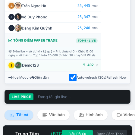
Trần Ngọc Hà
25,445
3
VNĐ
Võ Duy Phong
25,347
4
VNĐ
Đặng Kim Quỳnh
25,246
5
VNĐ
TỔNG ĐIỂM PAPER TRADE
TOP 5 · LIVE
Điểm live = số dư ví + ký quỹ + PnL chưa chốt · Chốt 12:00
ngày cuối tháng · Top 1 trên 20.000 đ nhận 30 ngày VIP Whale.
Demo123
5.492
1
đ
Hide Module
Diễn đàn
Auto-refresh (30s)
Refresh Now
Đang tải giá live...
LIVE PRICE
Tất cả
Văn bản
Hình ảnh
Video
Trung Tâm
(BTC
Biểu Đồ Xu
Danh Sách Theo