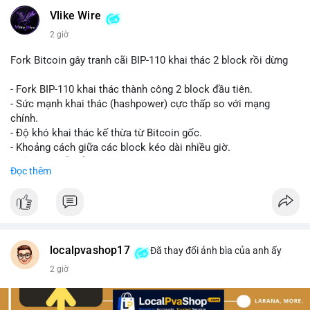
Vlike Wire
2 giờ
Fork Bitcoin gây tranh cãi BIP-110 khai thác 2 block rồi dừng
- Fork BIP-110 khai thác thành công 2 block đầu tiên.
- Sức mạnh khai thác (hashpower) cực thấp so với mạng
chính.
- Độ khó khai thác kế thừa từ Bitcoin gốc.
- Khoảng cách giữa các block kéo dài nhiều giờ.
- Cả hai chuỗi vẫn chấp nhận cùng một giao dịch.
Đọc thêm
#bitcoin
#btc
#cryptonews
#blockchain
#bip110
$btc
#vlikevn
#titanbot
localpvashop17
Đã thay đổi ảnh bìa của anh ấy
2 giờ
📰 Nguồn: CoinDesk