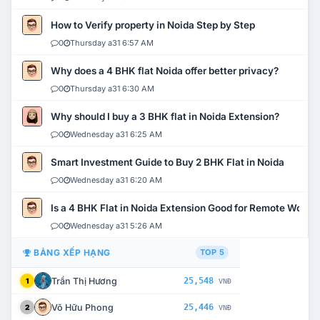
How to Verify property in Noida Step by Step
0
Thursday a31 6:57 AM
Why does a 4 BHK flat Noida offer better privacy?
0
Thursday a31 6:30 AM
Why should I buy a 3 BHK flat in Noida Extension?
0
Wednesday a31 6:25 AM
Smart Investment Guide to Buy 2 BHK Flat in Noida
0
Wednesday a31 6:20 AM
Is a 4 BHK Flat in Noida Extension Good for Remote Work?
0
Wednesday a31 5:26 AM
BẢNG XẾP HẠNG
TOP 5
Trần Thị Hương
25,548
1
VNĐ
Võ Hữu Phong
25,446
2
VNĐ