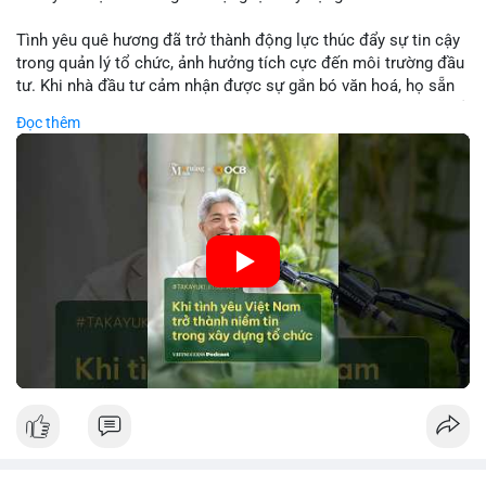
Tình yêu quê hương đã trở thành động lực thúc đẩy sự tin cậy
trong quản lý tổ chức, ảnh hưởng tích cực đến môi trường đầu
tư. Khi nhà đầu tư cảm nhận được sự gắn bó văn hoá, họ sẵn
sàng đầu tư dài hạn vào các doanh nghiệp nội địa, bao gồm cả
Đọc thêm
các công ty blockchain và tiền mã hoá. Sự tăng cường niềm
tin này giúp giảm rủi ro thị trường, cải thiện chi phí vốn và thúc
đẩy sự phát triển bền vững của ngành công nghệ tài chính. Các
nhà quản lý cần khai thác tinh thần này để xây dựng chiến lược
phát triển bền vững và thu hút vốn đầu tư.
🎥 Xem video trực tiếp tại:
Nguồn: VIETSUCCESS