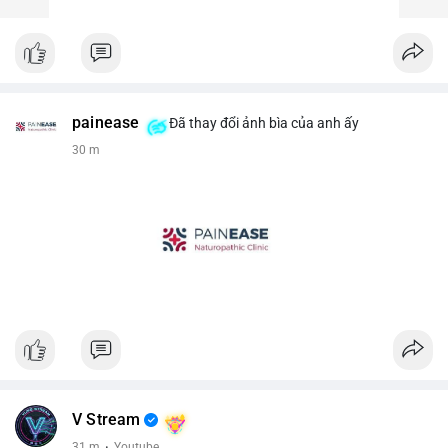
painease
Đã thay đổi ảnh bìa của anh ấy
30 m
V Stream
31 m
·
Youtube