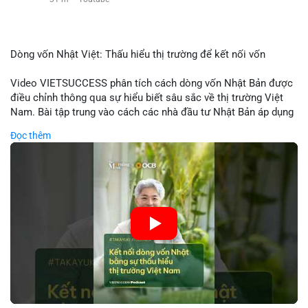
Dòng vốn Nhật Việt: Thấu hiểu thị trường để kết nối vốn
Video VIETSUCCESS phân tích cách dòng vốn Nhật Bản được
điều chỉnh thông qua sự hiểu biết sâu sắc về thị trường Việt
Nam. Bài tập trung vào cách các nhà đầu tư Nhật Bản áp dụng
chiến lược đầu tư phù hợp với điều kiện kinh tế địa phương, từ
Đọc thêm
đầu tư trực tiếp vào doanh nghiệp đến việc giao dịch tài chính.
Kết nối này không chỉ tạo cơ hội tăng trưởng cho Việt Nam mà
còn tạo ra động lực cho thị trường crypto địa phương khi các
nhà đầu tư đa quốc gia tìm kiếm cơ hội đa dạng. Các yếu tố
như chính sách tài chính Việt Nam, xu hướng đầu tư ESG, và
ổn định thị trường sẽ ảnh hưởng trực tiếp đến lưu lượng vốn
nhập khẩu từ Nhật Bản. Bài cũng nhấn mạnh vai trò của thông
tin thị trường chính xác trong việc giảm rủi ro khi kết nối các
thị trường khác nhau.
🎥 Xem video trực tiếp tại: