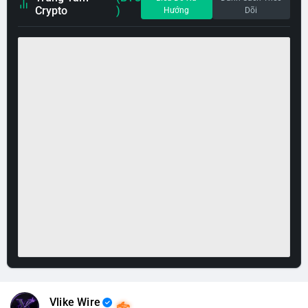
Crypto
)
Hướng
Dõi
Vlike Wire