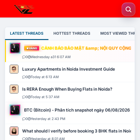
LATEST THREADS
HOTTEST THREADS
MOST VIEWED THRE
CẢNH BÁO BẢO MẬT &amp; NỘI QUY CỘNG ĐỒNG
VÀNG
0
Wednesday a31 6:07 AM
Luxury Apartments in Noida Investment Guide
0
Today at 6:13 AM
Is RERA Enough When Buying Flats in Noida?
0
Today at 5:37 AM
BTC (Bitcoin) - Phân tích snapshot ngày 06/08/2026
0
Yesterday at 2:43 PM
What should I verify before booking 3 BHK flats in Noida?
0
Yesterday at 8:01 AM