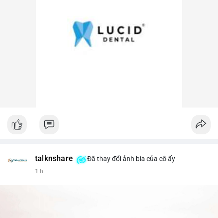
talknshare
Đã thay đổi ảnh bìa của cô ấy
1 h