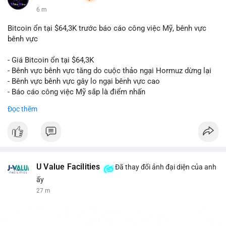
6 m
Bitcoin ổn tại $64,3K trước báo cáo công việc Mỹ, bênh vực
bênh vực
- Giá Bitcoin ổn tại $64,3K
- Bênh vực bênh vực tăng do cuộc thảo ngại Hormuz dừng lại
- Bênh vực bênh vực gây lo ngại bênh vực cao
- Báo cáo công việc Mỹ sắp là điểm nhấn
Đọc thêm
$btc
#btc
#vlikevn
#titanbot
📰 Nguồn: CoinDesk
U Value Facilities
Đã thay đổi ảnh đại diện của anh
ấy
27 m