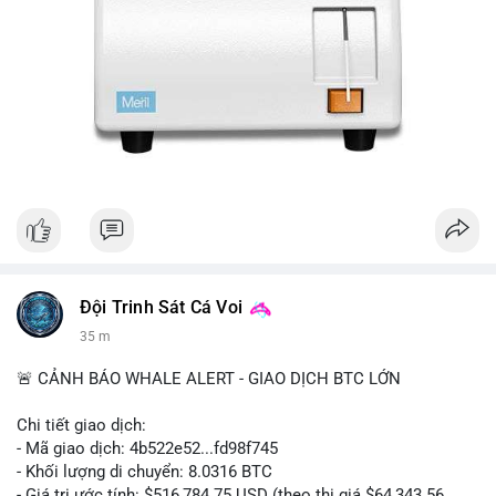
Đội Trinh Sát Cá Voi
35 m
🚨 CẢNH BÁO WHALE ALERT - GIAO DỊCH BTC LỚN
Chi tiết giao dịch:
- Mã giao dịch: 4b522e52...fd98f745
- Khối lượng di chuyển: 8.0316 BTC
- Giá trị ước tính: $516,784.75 USD (theo thị giá $64,343.56