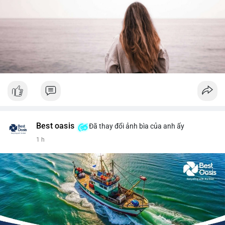
Best oasis
Đã thay đổi ảnh bìa của anh ấy
1 h