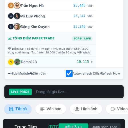
Trần Ngọc Hà
25,445
3
VNĐ
Võ Duy Phong
25,347
4
VNĐ
Đặng Kim Quỳnh
25,246
5
VNĐ
TỔNG ĐIỂM PAPER TRADE
TOP 5 · LIVE
Điểm live = số dư ví + ký quỹ + PnL chưa chốt · Chốt 12:00
ngày cuối tháng · Top 1 trên 20.000 đ nhận 30 ngày VIP Whale.
Demo123
10.115
1
đ
Hide Module
Diễn đàn
Auto-refresh (30s)
Refresh Now
Đang tải giá live...
LIVE PRICE
Tất cả
Văn bản
Hình ảnh
Video
Trung Tâm
(BTC
Biểu Đồ Xu
Danh Sách Theo