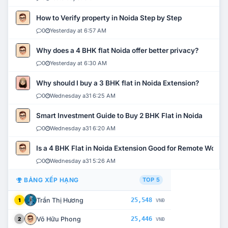
How to Verify property in Noida Step by Step
0
Yesterday at 6:57 AM
Why does a 4 BHK flat Noida offer better privacy?
0
Yesterday at 6:30 AM
Why should I buy a 3 BHK flat in Noida Extension?
0
Wednesday a31 6:25 AM
Smart Investment Guide to Buy 2 BHK Flat in Noida
0
Wednesday a31 6:20 AM
Is a 4 BHK Flat in Noida Extension Good for Remote Work?
0
Wednesday a31 5:26 AM
BẢNG XẾP HẠNG
TOP 5
Trần Thị Hương
25,548
1
VNĐ
Võ Hữu Phong
25,446
2
VNĐ