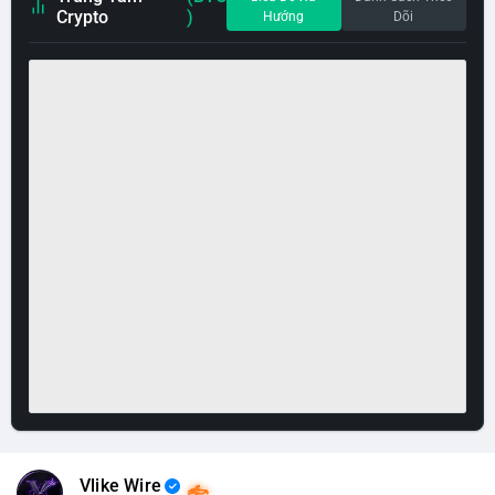
Crypto
)
Hướng
Dõi
Vlike Wire