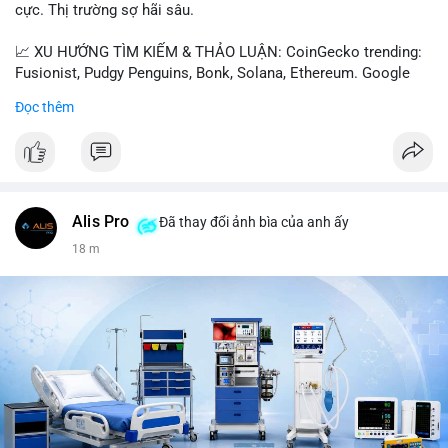
cực. Thị trường sợ hãi sâu.
📈 XU HƯỚNG TÌM KIẾM & THẢO LUẬN: CoinGecko trending:
Fusionist, Pudgy Penguins, Bonk, Solana, Ethereum. Google
Trends Việt Nam: vietnam vs cambodia, cà phê, thành lộc, hồ
Đọc thêm
tiêu, vũ khí hạt nhân, đội tuyển Brasil, cúp U20 Châu Á.
LunarCrush trending: Ethereum, Solana, Taylor Swift, Tesla,
UFC 310, Premier League, Champions League, NCAA Football,
Dogecoin, LeBron James, Andreessen Horowitz, NFL,
Polkadot, Real Madrid, Beyoncé, Microsoft, UFC 311, Chainlink,
MrBeast, Google. Binance Square: nhiều post về lệnh long, lợi
Alis Pro
Đã thay đổi ảnh bìa của anh ấy
nhuận, $HFT/$SKYAI, $RIVER, $WLD, $ALLO, Top trader 30
18 m
ngày, POV Binancian, bình nước Binance, sân khấu, chia sẻ trải
nghiệm.
💬 DÒNG CHẢY TIN TỨC & TRUYỀN THÔNG: Telegram
CoinTelegraph: Saylor nói Bitcoin không cần rõ ràng, Mỹ cần
rõ ràng; CEX futures volume giảm xuống $4 tỷ trong tháng 7,
thấp nhất từ tháng 12/2023; Prophet Market ra mắt thị trường
dự đoán human vs AI; Trump nói crypto làเรื่อง lớn, người dùng
Bitcoin giảm áp lực cho đồng đô la; Thượng viện Mỹ đẩy lại bỏ