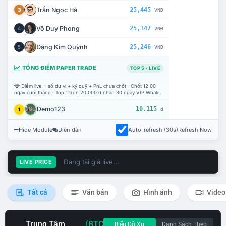
Trần Ngọc Hà
25,445
3
VNĐ
Võ Duy Phong
25,347
4
VNĐ
Đặng Kim Quỳnh
25,246
5
VNĐ
TỔNG ĐIỂM PAPER TRADE
TOP 5 · LIVE
Điểm live = số dư ví + ký quỹ + PnL chưa chốt · Chốt 12:00
ngày cuối tháng · Top 1 trên 20.000 đ nhận 30 ngày VIP Whale.
Demo123
10.115
1
đ
Hide Module
Diễn đàn
Auto-refresh (30s)
Refresh Now
Đang tải giá live...
LIVE PRICE
Tất cả
Văn bản
Hình ảnh
Video
Trung Tâm
(BTC
Biểu Đồ Xu
Danh Sách Theo