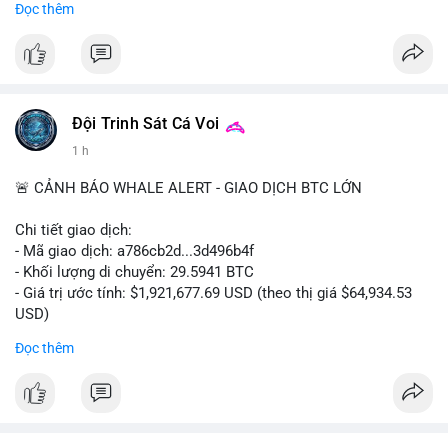
Đọc thêm
dịch Spot.
#binance
#btc
#cryptonews
#bitcoin
#futures
$btc
Đội Trinh Sát Cá Voi
#vlikevn
#titanbot
1 h
📰 Nguồn: Cointelegraph
🚨 CẢNH BÁO WHALE ALERT - GIAO DỊCH BTC LỚN
Chi tiết giao dịch:
- Mã giao dịch: a786cb2d...3d496b4f
- Khối lượng di chuyển: 29.5941 BTC
- Giá trị ước tính: $1,921,677.69 USD (theo thị giá $64,934.53
USD)
- Thời gian: 11:19:59 2026-08-07 UTC
Đọc thêm
Nhận định phân tích: Giao dịch gần 30 BTC trị giá gần 2 triệu
USD được thực hiện trong một khối chưa xác nhận cho thấy
dấu hiệu di chuyển vốn có chủ đích. Với khối lượng này, khả
năng cao cá voi đang tái phân bổ tài sản sang ví lạnh để tích