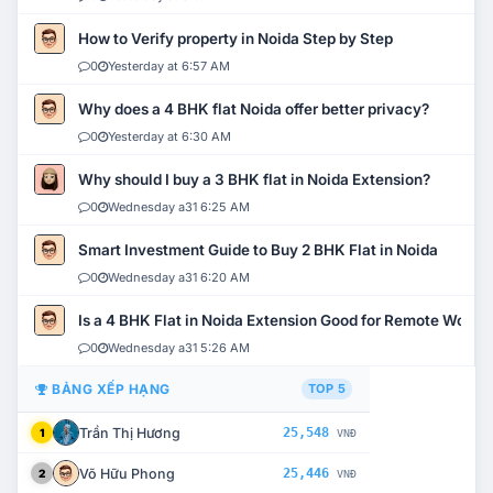
How to Verify property in Noida Step by Step
0
Yesterday at 6:57 AM
Why does a 4 BHK flat Noida offer better privacy?
0
Yesterday at 6:30 AM
Why should I buy a 3 BHK flat in Noida Extension?
0
Wednesday a31 6:25 AM
Smart Investment Guide to Buy 2 BHK Flat in Noida
0
Wednesday a31 6:20 AM
Is a 4 BHK Flat in Noida Extension Good for Remote Work?
0
Wednesday a31 5:26 AM
BẢNG XẾP HẠNG
TOP 5
Trần Thị Hương
25,548
1
VNĐ
Võ Hữu Phong
25,446
2
VNĐ