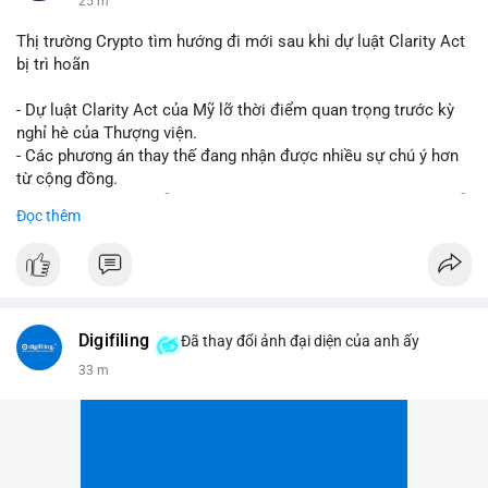
25 m
Thị trường Crypto tìm hướng đi mới sau khi dự luật Clarity Act
bị trì hoãn
- Dự luật Clarity Act của Mỹ lỡ thời điểm quan trọng trước kỳ
nghỉ hè của Thượng viện.
- Các phương án thay thế đang nhận được nhiều sự chú ý hơn
từ cộng đồng.
- Thị trường crypto vẫn tiếp tục vận động bất chấp sự chậm trễ
Đọc thêm
về pháp lý.
#binancesquare
#cryptonews
#regulation
#uspolitics
$btc $eth
Digifiling
Đã thay đổi ảnh đại diện của anh ấy
#vlikevn
#titanbot
33 m
📰 Nguồn: CoinDesk