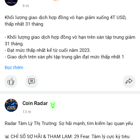
9 m
Khối lượng giao dịch hợp đồng vô hạn giảm xuống 4T USD,
thấp nhất 31 tháng
- Khối lượng giao dịch hợp đồng vô hạn trên sàn tập trung giảm
31 tháng.
- Đạt mức thấp nhất kể từ cuối năm 2023.
- Giao dịch trên sàn phi tập trung gần đạt mức thấp nhất 1
năm.
Đọc thêm
#binancesquare
#cryptonews
#cex
#futures
$btc $eth
#vlikevn
#titanbot
Coin Radar
13 m
📰 Nguồn: Cointelegraph
Radar Tâm Lý Thị Trường: Sợ hãi mạnh, tìm kiếm lạc quan yếu
📊 CHỈ SỐ SỢ HÃI & THAM LAM: 29 Fear. Tâm lý cực kỳ tiêu