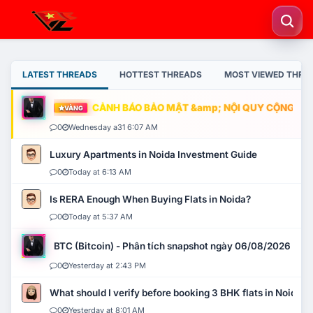
LATEST THREADS
HOTTEST THREADS
MOST VIEWED THRE
CẢNH BÁO BẢO MẬT &amp; NỘI QUY CỘNG ĐỒNG
VÀNG
0
Wednesday a31 6:07 AM
Luxury Apartments in Noida Investment Guide
0
Today at 6:13 AM
Is RERA Enough When Buying Flats in Noida?
0
Today at 5:37 AM
BTC (Bitcoin) - Phân tích snapshot ngày 06/08/2026
0
Yesterday at 2:43 PM
What should I verify before booking 3 BHK flats in Noida?
0
Yesterday at 8:01 AM