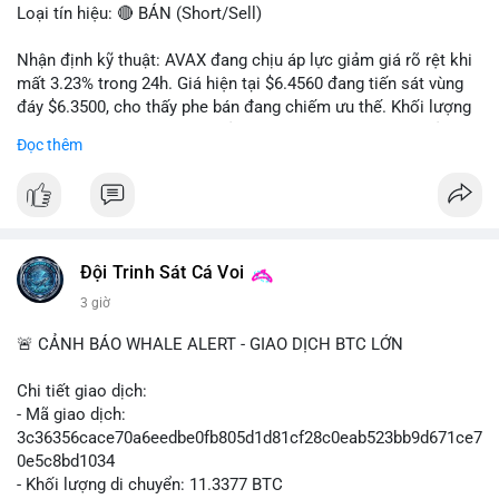
Loại tín hiệu: 🔴 BÁN (Short/Sell)
Nhận định kỹ thuật: AVAX đang chịu áp lực giảm giá rõ rệt khi
mất 3.23% trong 24h. Giá hiện tại $6.4560 đang tiến sát vùng
đáy $6.3500, cho thấy phe bán đang chiếm ưu thế. Khối lượng
giao dịch 2.14 triệu AVAX phản ánh dòng tiền thoát ra khỏi thị
Đọc thêm
trường. Biên độ dao động trong ngày khá rộng (5.6%), tạo điều
kiện cho các lệnh short ngắn hạn.
Khuyến nghị giao dịch cụ thể:
- Vùng Entry: $6.4500 - $6.4800
- Mục tiêu chốt lời (Take Profit - TP): TP1: $6.3500, TP2:
Đội Trinh Sát Cá Voi
$6.2800
3 giờ
- Cắt lỗ (Stop Loss - SL): $6.5800
🚨 CẢNH BÁO WHALE ALERT - GIAO DỊCH BTC LỚN
Lời khuyên quản trị vốn: Khối lượng lệnh khuyến nghị tối đa 2-
3% tổng vốn, đặt SL cứng ngay sau khi vào lệnh để bảo vệ tài
Chi tiết giao dịch:
khoản trước biến động bất thường.
- Mã giao dịch:
3c36356cace70a6eedbe0fb805d1d81cf28c0eab523bb9d671ce7
#shortavax
#avax6450
#bearishavax
#vungbiendong24h
0e5c8bd1034
- Khối lượng di chuyển: 11.3377 BTC