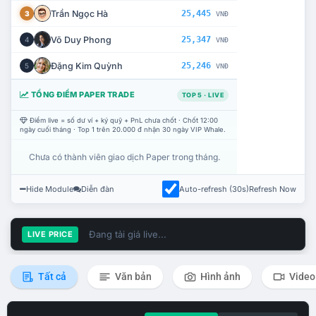
Trần Ngọc Hà
25,445
3
VNĐ
Võ Duy Phong
25,347
4
VNĐ
Đặng Kim Quỳnh
25,246
5
VNĐ
TỔNG ĐIỂM PAPER TRADE
TOP 5 · LIVE
Điểm live = số dư ví + ký quỹ + PnL chưa chốt · Chốt 12:00
ngày cuối tháng · Top 1 trên 20.000 đ nhận 30 ngày VIP Whale.
Chưa có thành viên giao dịch Paper trong tháng.
Hide Module
Diễn đàn
Auto-refresh (30s)
Refresh Now
Đang tải giá live...
LIVE PRICE
Tất cả
Văn bản
Hình ảnh
Video