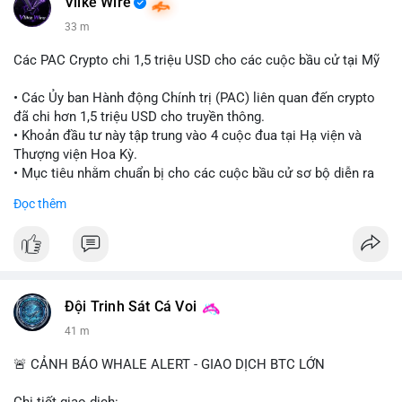
Vlike Wire
33 m
Các PAC Crypto chi 1,5 triệu USD cho các cuộc bầu cử tại Mỹ
• Các Ủy ban Hành động Chính trị (PAC) liên quan đến crypto
đã chi hơn 1,5 triệu USD cho truyền thông.
• Khoản đầu tư này tập trung vào 4 cuộc đua tại Hạ viện và
Thượng viện Hoa Kỳ.
• Mục tiêu nhằm chuẩn bị cho các cuộc bầu cử sơ bộ diễn ra
vào ngày 18 tháng 8.
Đọc thêm
#cryptonews
#politics
#usa
#binancesquare
$btc $eth
#vlikevn
#titanbot
Đội Trinh Sát Cá Voi
41 m
📰 Nguồn: Cointelegraph
🚨 CẢNH BÁO WHALE ALERT - GIAO DỊCH BTC LỚN