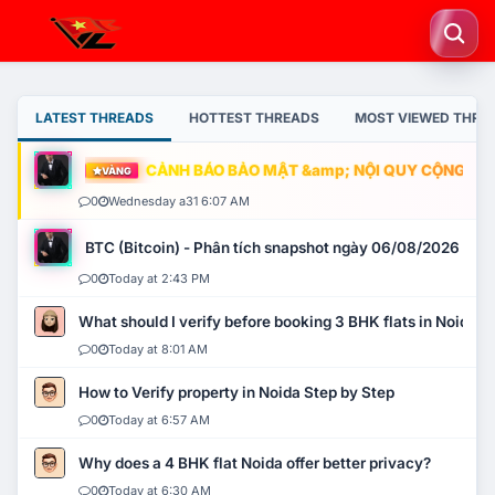
LATEST THREADS
HOTTEST THREADS
MOST VIEWED THRE
CẢNH BÁO BẢO MẬT &amp; NỘI QUY CỘNG ĐỒNG
VÀNG
0
Wednesday a31 6:07 AM
BTC (Bitcoin) - Phân tích snapshot ngày 06/08/2026
0
Today at 2:43 PM
What should I verify before booking 3 BHK flats in Noida?
0
Today at 8:01 AM
How to Verify property in Noida Step by Step
0
Today at 6:57 AM
Why does a 4 BHK flat Noida offer better privacy?
0
Today at 6:30 AM