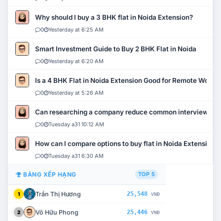
Why should I buy a 3 BHK flat in Noida Extension?
0
Yesterday at 6:25 AM
Smart Investment Guide to Buy 2 BHK Flat in Noida
0
Yesterday at 6:20 AM
Is a 4 BHK Flat in Noida Extension Good for Remote Work?
0
Yesterday at 5:26 AM
Can researching a company reduce common interview mi
0
Tuesday a31 10:12 AM
How can I compare options to buy flat in Noida Extension?
0
Tuesday a31 6:30 AM
BẢNG XẾP HẠNG
TOP 5
Trần Thị Hương
25,548
1
VNĐ
Võ Hữu Phong
25,446
2
VNĐ