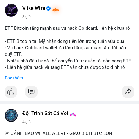
#mempoolflow
- Thượng viện Mỹ tiến hành dự thảo Clarity Act, mặc dù chưa
có sự đồng thuận hai đảng.
Vlike Wire
- Newrez xem xét Bitcoin và Ethereum trong việc xác định đủ
3 giờ
điều kiện vay mua nhà, áp dụng giá trị giảm để bù đắp biến
động.
ETF Bitcoin tăng mạnh sau vụ hack Coldcard, liên hệ chưa rõ
- Cơ quan quản lý Hồng Kông bắt đầu cấp giấy phép stablecoin
theo khung mới nghiêm ngặt.
- ETF Bitcoin tại Mỹ nhận dòng tiền lớn trong tuần vừa qua.
- Tòa án Nga công nhận crypto là tài sản pháp lý, thiết lập tiền
- Vụ hack Coldcard wallet đã làm tăng sự quan tâm tới các
lệ cho các vụ án hình sự và dân sự.
quỹ ETF.
- Trump hy vọng ký luật cơ cấu thị trường crypto sớm, dù vẫn
- Nhiều nhà đầu tư có thể chuyển từ tự quản tài sản sang ETF.
còn rào cản pháp lý.
- Liên hệ giữa hack và tăng ETF vẫn chưa được xác định rõ
- Saga’s EVM blockchain ngừng hoạt động sau vụ hack 7 M$,
ràng.
Đọc thêm
tiền trộm được chuyển sang Ethereum.
- Steak ’n Shake triển khai chương trình thưởng Bitcoin cho
#binancesquare
#cryptonews
#btc
#etf
nhân viên, cho phép nhận phần lương bằng BTC.
$btc
#binancesquare
#cryptonews
#btc
#eth
#sol
#xrp
#cc
#sky
#sand
#skr
#dvt
#vlikevn
#titanbot
Đội Trinh Sát Cá Voi
4 giờ
$btc $eth $sol $xrp $cc $sky $sand $skr $dvt
📰 Nguồn: Cointelegraph
🚨 CẢNH BÁO WHALE ALERT - GIAO DỊCH BTC LỚN
#vlikevn
#titanbot