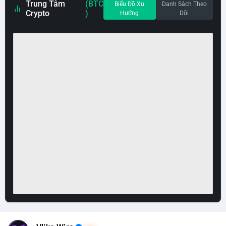
Trung Tâm
(BTC
Biểu Đồ Xu
Danh Sách Theo
Crypto
)
Hướng
Dõi