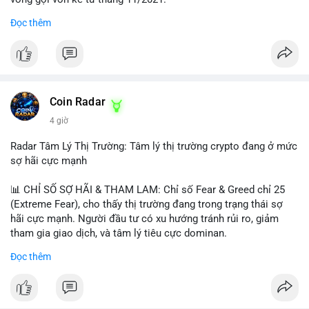
Đọc thêm
Lời khuyên ngắn gọn cho nhà đầu tư nhỏ lẻ:
#jpyc
#cryptonews
#web3
#japan
#blockchain
Nhà đầu tư nên theo dõi sát dòng tiền tiếp theo từ địa chỉ này.
Tránh hành động theo cảm xúc; hãy chờ xác nhận hướng đi của
$btc $eth
dòng tiền trước khi đưa ra quyết định vào lệnh, đồng thời đặt
lệnh dừng lỗ chặt chẽ để quản trị rủi ro trong bối cảnh thanh
#vlikevn
#titanbot
khoản mỏng.
Coin Radar
📰 Nguồn: CoinDesk
4 giờ
#25dot8btc
#dichuyen1_66trieuusd
#khangcu64556
#whalebtc
#theodoidongtien
Radar Tâm Lý Thị Trường: Tâm lý thị trường crypto đang ở mức
sợ hãi cực mạnh
📊 CHỈ SỐ SỢ HÃI & THAM LAM: Chỉ số Fear & Greed chỉ 25
(Extreme Fear), cho thấy thị trường đang trong trạng thái sợ
hãi cực mạnh. Người đầu tư có xu hướng tránh rủi ro, giảm
tham gia giao dịch, và tâm lý tiêu cực dominan.
Đọc thêm
📈 XU HƯỚNG TÌM KIẾM & THẢO LUẬN: Coin được tìm kiếm
nhiều nhất trên CoinGecko là Cash Cat (CASHCAT), Bitcoin
(BTC), Sui (SUI), Pudgy Penguins (PENGU). Trên Google Trends
Việt Nam, từ khóa như 'con riêng', 'phạm nhật minh anh' và 'tô