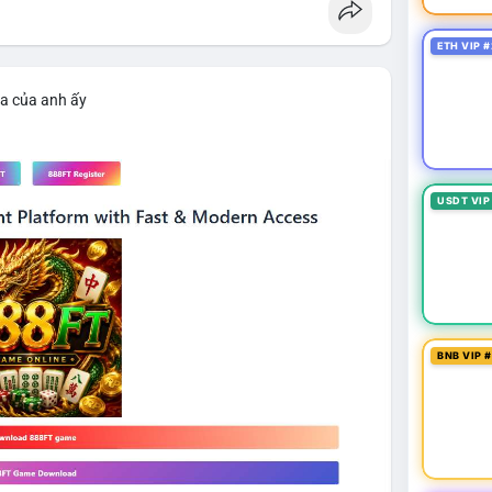
ETH VIP #
ìa của anh ấy
USDT VIP
BNB VIP 