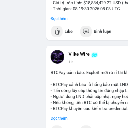
- Giá trị ước tính: $18,834,429.22 USD (t
- Thời gian: 08:19:30 2026-08-08 UTC
Đọc thêm
Nhận định phân tích:
Khối lượng gần 290 BTC tương đương gần
Like
Bình luận
chưa xác nhận cho thấy dấu hiệu của một
mục. Với mức giá hiện tại, động thái này
sàn hoặc chuyển vào ví lạnh để nắm giữ 
quyết định áp lực cung ngắn hạn lên thị 
Vlike Wire
xuất hiện dòng tiền lớn, nhưng chưa đủ
1 h
lệnh chuyển tiếp theo.
BTCPay cảnh báo: Exploit mới rò rỉ tài kh
Lời khuyên:
Nhà đầu tư nhỏ lẻ nên theo dõi sát các g
- BTCPay cảnh báo lỗ hổng bảo mật LND
định xu hướng rõ ràng hơn. Tránh hành độ
- Tấn công lấy cắp thông tin đăng nhập L
hợp với khối lượng giao dịch chung và bi
- Người dùng LND phải cập nhật ngay hoặ
- Nếu không, tiền BTC có thể bị chuyển r
#289btc
#chuyenvilon
#giaodichchuaxa
- BTCPay khuyến cáo kiểm tra credential
Đọc thêm
#binancesquare
#cryptonews
#btc