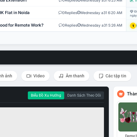
ida Extension?
0
Replies
Wednesday a31 6:25 AM
T
Đi
K Flat in Noida
0
Replies
Wednesday a31 6:20 AM
ngày
 Good for Remote Work?
0
Replies
Wednesday a31 5:26 AM
1
nh ảnh
Video
Âm thanh
Các tập tin
Thàn
Biểu Đồ Xu Hướng
Danh Sách Theo Dõi
Demo1