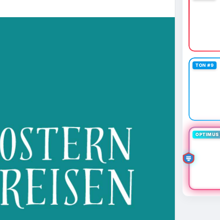
TON #9
OPTIMUS 