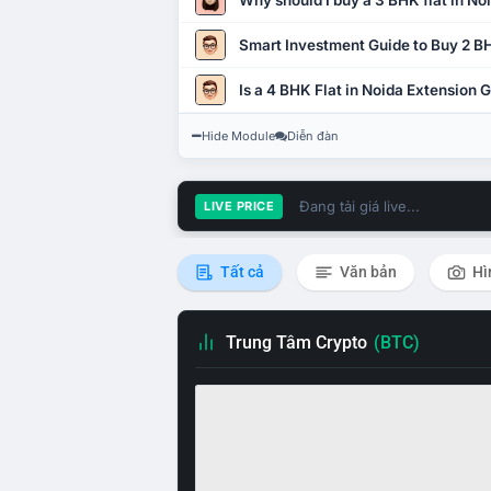
Why should I buy a 3 BHK flat in No
Smart Investment Guide to Buy 2 BH
Is a 4 BHK Flat in Noida Extension
Hide Module
Diễn đàn
Đang tải giá live...
LIVE PRICE
Tất cả
Văn bản
Hì
Trung Tâm Crypto
(BTC)