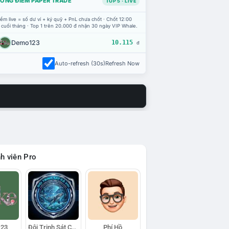
ỔNG ĐIỂM PAPER TRADE
TOP 5 · LIVE
ểm live = số dư ví + ký quỹ + PnL chưa chốt · Chốt 12:00
 cuối tháng · Top 1 trên 20.000 đ nhận 30 ngày VIP Whale.
Demo123
10.115
đ
Auto-refresh (30s)
Refresh Now
h viên Pro
23
Đội Trinh Sát Cá Voi
Phí Hồ