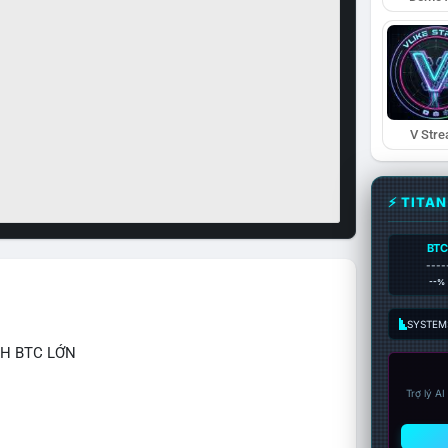
V Str
⚡ TITA
BTC
----
--%
SYSTEM:
CH BTC LỚN
Trợ lý A