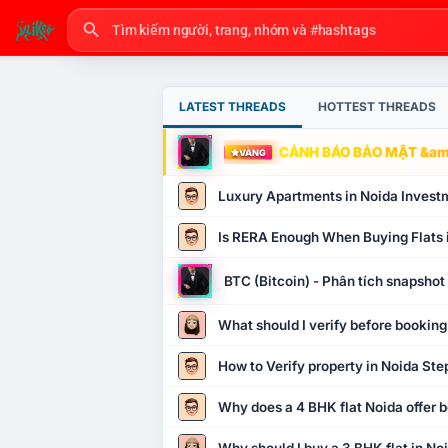
LATEST THREADS
HOTTEST THREADS
CẢNH BÁO BẢO MẬT &amp
VÀNG
Luxury Apartments in Noida Invest
Is RERA Enough When Buying Flats 
BTC (Bitcoin) - Phân tích snapsho
What should I verify before booking
How to Verify property in Noida Ste
Why does a 4 BHK flat Noida offer b