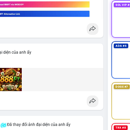
SOL VIP #
ADA #6
i diện của anh ấy
DOGE #7
Đã thay đổi ảnh đại diện của anh ấy
TRX #8