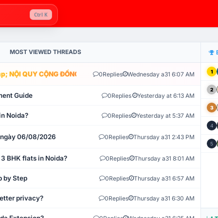
Ctrl K
MOST VIEWED THREADS
1
; NỘI QUY CỘNG ĐỒNG VLIKE.VN: HỆ THỐNG GIÁM SÁT TỰ ĐỘNG V
0
Replies
Wednesday a31 6:07 AM
2
ment Guide
0
Replies
Yesterday at 6:13 AM
3
in Noida?
0
Replies
Yesterday at 5:37 AM
4
t ngày 06/08/2026
0
Replies
Thursday a31 2:43 PM
5
 3 BHK flats in Noida?
0
Replies
Thursday a31 8:01 AM
p by Step
0
Replies
Thursday a31 6:57 AM
etter privacy?
0
Replies
Thursday a31 6:30 AM