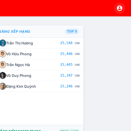
BẢNG XẾP HẠNG
TOP 5
Trần Thị Hương
25,548
VNĐ
À CHẾ TÀI XỬ LÝ VI PHẠM
Võ Hữu Phong
25,446
VNĐ
Trần Ngọc Hà
25,445
VNĐ
Võ Duy Phong
25,347
VNĐ
Đặng Kim Quỳnh
25,246
VNĐ