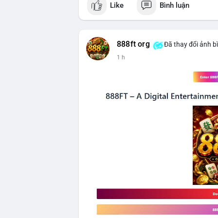
Like
Bình luận
$btc
#vlikevn
#titanbot
888ft org
Đã thay đổi ảnh b
📰 Nguồn: CoinDesk
1 h