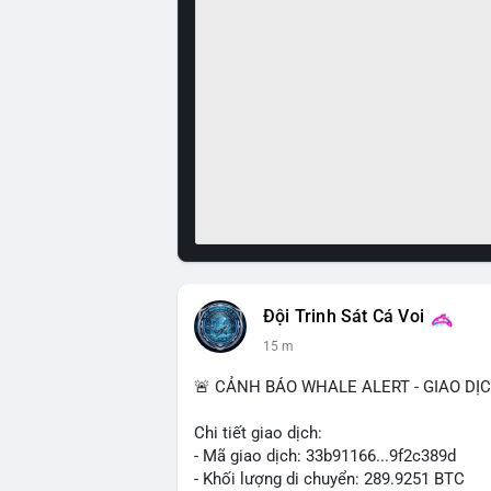
Đội Trinh Sát Cá Voi
15 m
🚨 CẢNH BÁO WHALE ALERT - GIAO DỊ
Chi tiết giao dịch:
- Mã giao dịch: 33b91166...9f2c389d
- Khối lượng di chuyển: 289.9251 BTC