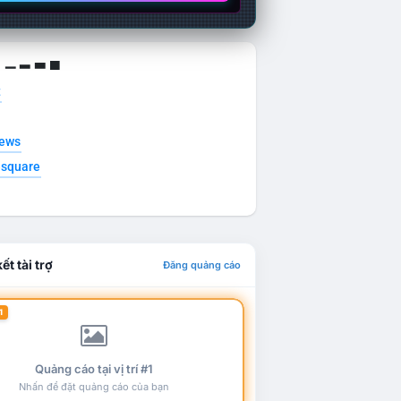
g ▁ ▂ ▃ ▄
t
news
esquare
ết tài trợ
Đăng quảng cáo
1
Quảng cáo tại vị trí #1
Nhấn để đặt quảng cáo của bạn