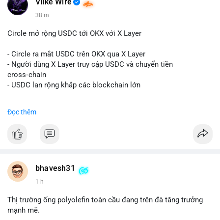
Vlike Wire
$btc
#btc
$eth
#eth
$sol
#sol
$xrp
#xrp
$sky
#sky
$sand
38 m
#sand
$skr
#skr
Circle mở rộng USDC tới OKX với X Layer
#vlikevn
#titanbot
- Circle ra mắt USDC trên OKX qua X Layer
📰 Nguồn: Decrypt
- Người dùng X Layer truy cập USDC và chuyển tiền
cross‑chain
- USDC lan rộng khắp các blockchain lớn
#binancesquare
#cryptonews
#usdc
#okx
#xlayer
Đọc thêm
$usdc
#vlikevn
#titanbot
📰 Nguồn: Cointelegraph
bhavesh31
1 h
Thị trường ống polyolefin toàn cầu đang trên đà tăng trưởng
mạnh mẽ.