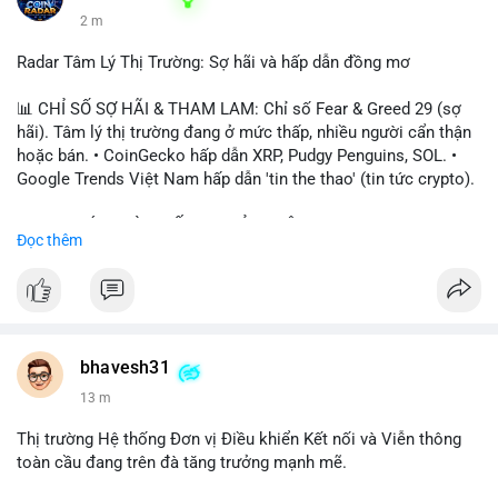
2 m
Radar Tâm Lý Thị Trường: Sợ hãi và hấp dẫn đồng mơ
📊 CHỈ SỐ SỢ HÃI & THAM LAM: Chỉ số Fear & Greed 29 (sợ
hãi). Tâm lý thị trường đang ở mức thấp, nhiều người cẩn thận
hoặc bán. • CoinGecko hấp dẫn XRP, Pudgy Penguins, SOL. •
Google Trends Việt Nam hấp dẫn 'tin the thao' (tin tức crypto).
📈 XU HƯỚNG TÌM KIẾM & THẢO LUẬN: • XRP, SOL, PENGU,
Đọc thêm
ONDO, CASHCAT. • Chủ đề 'tô thị ty na' (tỷ giá) và 'giao thông'
(giao thông tài chính). • Bàn tán Binance Square tập trung vào
BTC breakout và lệnh long/short.
💬 DÒNG CHẢY TIN TỨC & TRUYỀN THÔNG: • Trump khẳng
định crypto là 'vấn đề lớn' giúp giảm áp lực USD. • Binance hỗ
bhavesh31
trợ cổ phiếu Apple/IBM. • Bài đăng hấp dẫn về $HFT, $SKYAI,
13 m
$BICO. • Tin nhắn cảnh báo về hack North Korea (Bybit).
Thị trường Hệ thống Đơn vị Điều khiển Kết nối và Viễn thông
💡 NHẬN ĐỊNH & KHUYẾN NGHỊ: Tâm lý thị trường đang phân
toàn cầu đang trên đà tăng trưởng mạnh mẽ.
cực. Sợ hãi do chỉ số thấp, nhưng hấp dẫn từ xu hướng meme