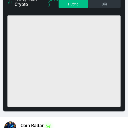
Crypto
)
Hướng
Dõi
Coin Radar