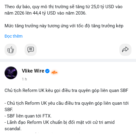
Theo dự báo, quy mô thị trường sẽ tăng từ 25,0 tỷ USD vào
năm 2026 lên 44,4 tỷ USD vào năm 2036.
Mức tăng trưởng này tương ứng với tốc độ tăng trưởng kép
hàng năm (CAGR) đạt 5,9% trong giai đoạn dự báo.
Đọc thêm
Đây là tín hiệu tích cực cho các nhà sản xuất, nhà phân phối và
nhà đầu tư trong ngành vật liệu xây dựng và hạ tầng.
Bạn đánh giá thế nào về tiềm năng của dòng sản phẩm ống
nhựa polyolefin trong tương lai?
Vlike Wire
1 h
Chủ tịch Reform UK kêu gọi điều tra quyên góp liên quan SBF
- Chủ tịch Reform UK yêu cầu điều tra quyên góp liên quan tới
SBF.
- SBF liên quan tới FTX.
- Lãnh đạo Reform UK chuẩn bị đối mặt với cử tri amid
scandal.
- Sự kiện có thể ảnh hưởng đến hình ảnh SBF và FTX.