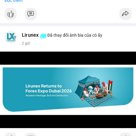
Đọc thêm
$btc $eth
#vlikevn
#titanbot
📰 Nguồn: CoinDesk
Lirunex
Đã thay đổi ảnh bìa của cô ấy
2 giờ