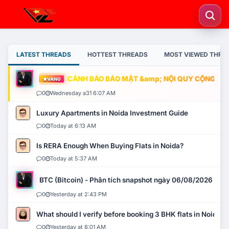
LATEST THREADS
HOTTEST THREADS
MOST VIEWED THRE
CẢNH BÁO BẢO MẬT &amp; NỘI QUY CỘNG ĐỒNG
VÀNG
0
Wednesday a31 6:07 AM
Luxury Apartments in Noida Investment Guide
0
Today at 6:13 AM
Is RERA Enough When Buying Flats in Noida?
0
Today at 5:37 AM
BTC (Bitcoin) - Phân tích snapshot ngày 06/08/2026
0
Yesterday at 2:43 PM
What should I verify before booking 3 BHK flats in Noida?
0
Yesterday at 8:01 AM