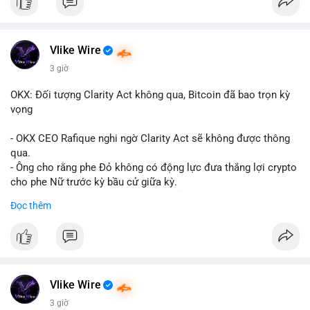
Vlike Wire
3 giờ
OKX: Đối tượng Clarity Act không qua, Bitcoin đã bao trọn kỳ
vọng
- OKX CEO Rafique nghi ngờ Clarity Act sẽ không được thông
qua.
- Ông cho rằng phe Đỏ không có động lực đưa thắng lợi crypto
cho phe Nữ trước kỳ bầu cử giữa kỳ.
- Sự lạc quan đã được giá Bitcoin phản ánh, không cần thêm
Đọc thêm
hỗ trợ pháp lý.
- Nếu luật không qua, Bitcoin vẫn duy trì mức giá hiện tại.
#binancesquare
#cryptonews
#btc
$btc
Vlike Wire
3 giờ