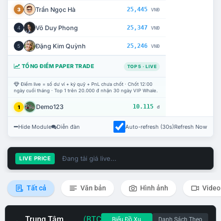
Trần Ngọc Hà
25,445
3
VNĐ
Võ Duy Phong
25,347
4
VNĐ
Đặng Kim Quỳnh
25,246
5
VNĐ
TỔNG ĐIỂM PAPER TRADE
TOP 5 · LIVE
Điểm live = số dư ví + ký quỹ + PnL chưa chốt · Chốt 12:00
ngày cuối tháng · Top 1 trên 20.000 đ nhận 30 ngày VIP Whale.
Demo123
10.115
1
đ
Hide Module
Diễn đàn
Auto-refresh (30s)
Refresh Now
Đang tải giá live...
LIVE PRICE
Tất cả
Văn bản
Hình ảnh
Video
Trung Tâm
(BTC
Biểu Đồ Xu
Danh Sách Theo