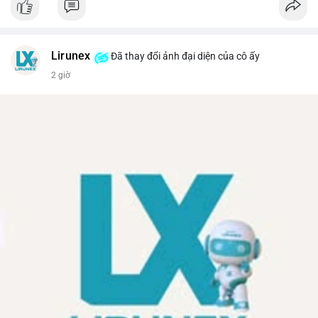
Lirunex
Đã thay đổi ảnh đại diện của cô ấy
2 giờ