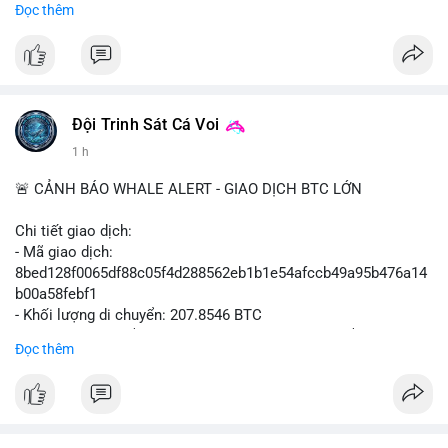
Đọc thêm
- Không có thông tin tác động thị trường ngay lập tức.
#binancesquare
#cryptonews
#sbf
#ftx
#reformuk
$btc $eth
#vlikevn
#titanbot
Đội Trinh Sát Cá Voi
1 h
📰 Nguồn: Cointelegraph
🚨 CẢNH BÁO WHALE ALERT - GIAO DỊCH BTC LỚN
Chi tiết giao dịch:
- Mã giao dịch:
8bed128f0065df88c05f4d288562eb1b1e54afccb49a95b476a14
b00a58febf1
- Khối lượng di chuyển: 207.8546 BTC
- Giá trị ước tính: $13,449,009.09 USD (theo thị giá $64,703.92
Đọc thêm
USD)
- Thời gian: 17:19:40 2026-08-07 UTC
Nhận định phân tích:
Giao dịch gần 208 BTC (tương đương 13,45 triệu USD) ở mức