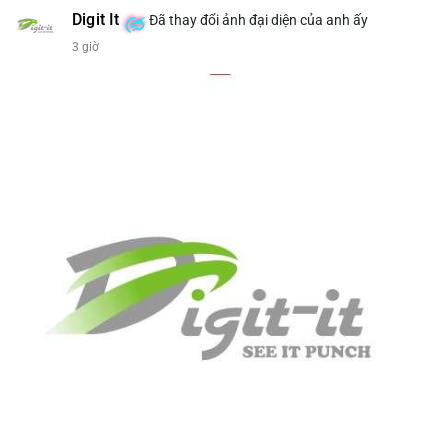
bán tiềm năng...) và tác động tâm lý thị trường.
Digit It
Đã thay đổi ảnh đại diện của anh ấy
3 giờ
Lời khuyên ngắn gọn cho nhà đầu tư nhỏ lẻ.
#8.4854BTC
#551kusd
#chuyenvilon
#mempoolbtc
#dongtiencavoi