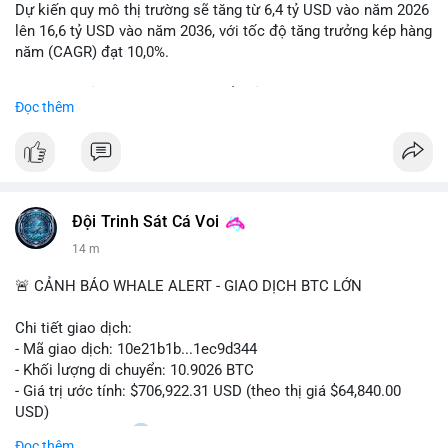
coin (PENGU, CASHCAT) và tin cậy từ các dự án lớn (BTC,
Dự kiến quy mô thị trường sẽ tăng từ 6,4 tỷ USD vào năm 2026
SOL). Rủi ro tăng nếu không có thông tin rõ ràng về quy định.
lên 16,6 tỷ USD vào năm 2036, với tốc độ tăng trưởng kép hàng
năm (CAGR) đạt 10,0%.
📊 Nguồn: Radar Tâm Lý Thị Trường
Sự tăng trưởng này được thúc đẩy bởi nhu cầu ngày càng cao
Đọc thêm
trong các lĩnh vực ô tô, logistics và thiết bị thông minh.
Doanh nghiệp cần theo dõi xu hướng này để nắm bắt cơ hội
đầu tư và phát triển giải pháp kết nối tiên tiến.
Đội Trinh Sát Cá Voi
14 m
🚨 CẢNH BÁO WHALE ALERT - GIAO DỊCH BTC LỚN
Chi tiết giao dịch:
- Mã giao dịch: 10e21b1b...1ec9d344
- Khối lượng di chuyển: 10.9026 BTC
- Giá trị ước tính: $706,922.31 USD (theo thị giá $64,840.00
USD)
- Thời gian: 18:20
0 2026-08-07 UTC
Đọc thêm