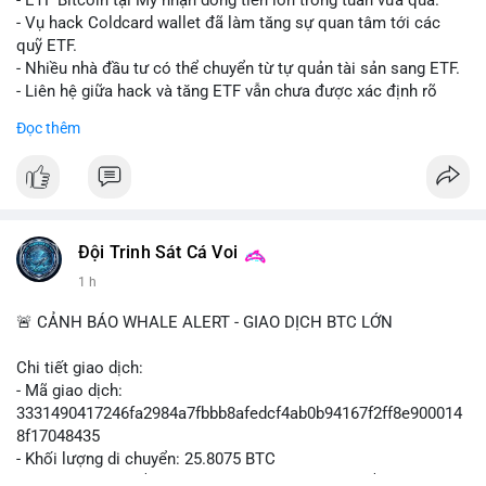
- ETF Bitcoin tại Mỹ nhận dòng tiền lớn trong tuần vừa qua.
- Tòa án Nga công nhận crypto là tài sản pháp lý, thiết lập tiền
- Vụ hack Coldcard wallet đã làm tăng sự quan tâm tới các
lệ cho các vụ án hình sự và dân sự.
quỹ ETF.
- Trump hy vọng ký luật cơ cấu thị trường crypto sớm, dù vẫn
- Nhiều nhà đầu tư có thể chuyển từ tự quản tài sản sang ETF.
còn rào cản pháp lý.
- Liên hệ giữa hack và tăng ETF vẫn chưa được xác định rõ
- Saga’s EVM blockchain ngừng hoạt động sau vụ hack 7 M$,
ràng.
Đọc thêm
tiền trộm được chuyển sang Ethereum.
- Steak ’n Shake triển khai chương trình thưởng Bitcoin cho
#binancesquare
#cryptonews
#btc
#etf
nhân viên, cho phép nhận phần lương bằng BTC.
$btc
#binancesquare
#cryptonews
#btc
#eth
#sol
#xrp
#cc
#sky
#sand
#skr
#dvt
#vlikevn
#titanbot
Đội Trinh Sát Cá Voi
1 h
$btc $eth $sol $xrp $cc $sky $sand $skr $dvt
📰 Nguồn: Cointelegraph
🚨 CẢNH BÁO WHALE ALERT - GIAO DỊCH BTC LỚN
#vlikevn
#titanbot
Chi tiết giao dịch:
📰 Nguồn: Decrypt
- Mã giao dịch:
3331490417246fa2984a7fbbb8afedcf4ab0b94167f2ff8e900014
8f17048435
- Khối lượng di chuyển: 25.8075 BTC
- Giá trị ước tính: $1,666,026.81 USD (theo thị giá $64,556.01