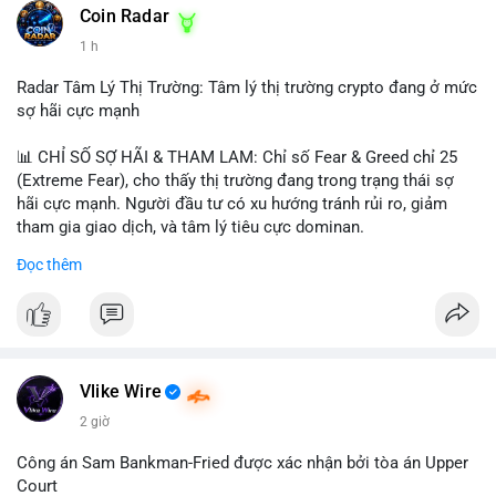
khoản mỏng.
Coin Radar
📰 Nguồn: CoinDesk
1 h
#25dot8btc
#dichuyen1_66trieuusd
#khangcu64556
#whalebtc
#theodoidongtien
Radar Tâm Lý Thị Trường: Tâm lý thị trường crypto đang ở mức
sợ hãi cực mạnh
📊 CHỈ SỐ SỢ HÃI & THAM LAM: Chỉ số Fear & Greed chỉ 25
(Extreme Fear), cho thấy thị trường đang trong trạng thái sợ
hãi cực mạnh. Người đầu tư có xu hướng tránh rủi ro, giảm
tham gia giao dịch, và tâm lý tiêu cực dominan.
Đọc thêm
📈 XU HƯỚNG TÌM KIẾM & THẢO LUẬN: Coin được tìm kiếm
nhiều nhất trên CoinGecko là Cash Cat (CASHCAT), Bitcoin
(BTC), Sui (SUI), Pudgy Penguins (PENGU). Trên Google Trends
Việt Nam, từ khóa như 'con riêng', 'phạm nhật minh anh' và 'tô
lâm' được nhắc đến nhiều, có thể phản ánh sự quan tâm đến
các chủ đề không liên quan trực tiếp đến crypto.
Vlike Wire
2 giờ
💬 DÒNG CHẢY TIN TỨC & TRUYỀN THÔNG: Các bài đăng
trên Binance Square tập trung vào chiến lược trading, lệnh kẹp,
Công án Sam Bankman-Fried được xác nhận bởi tòa án Upper
và cập nhật về sự kiện như 'Lãi lỗ chưa ghi nhận'. Trên
Court