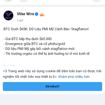
$btc
Vlike Wire
#vlikevn
#titanbot
2 giờ
📰 Nguồn: Cointelegraph
BTC Dưới $65K: Dữ Liệu PMI Mỹ Cảnh Báo 'Stagflation'
- Giá BTC hấp thụ dưới $65.000
- Divergence giữa BTC và cổ phiếu/gold
- Dữ liệu PMI Mỹ gây bối cảnh stagflation mới
- Thị trường crypto có thể bị ảnh hưởng từ vĩ mô kinh tế
$btc
#btc
Đọc thêm
<3 Trang web này sử dụng cookie để đảm bảo bạn có được trải
#vlikevn
#titanbot
nghiệm tốt nhất trên mọi thiết bị ℇ>
Khám phá nhiều hơn
eum
Solana
BNB
—
—
—
ETH
—
SOL
—
BNB
—
📰 Nguồn: Cointelegraph
Đã hiểu!!!
nevskiexotics
Đã thay đổi ảnh bìa của anh ấy
3 giờ