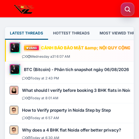
LATEST THREADS
HOTTEST THREADS
MOST VIEWED THRE
CẢNH BÁO BẢO MẬT &amp; NỘI QUY CỘNG ĐỒNG
VÀNG
0
Wednesday a31 6:07 AM
BTC (Bitcoin) - Phân tích snapshot ngày 06/08/2026
0
Today at 2:43 PM
What should I verify before booking 3 BHK flats in Noida?
0
Today at 8:01 AM
How to Verify property in Noida Step by Step
0
Today at 6:57 AM
Why does a 4 BHK flat Noida offer better privacy?
0
Today at 6:30 AM