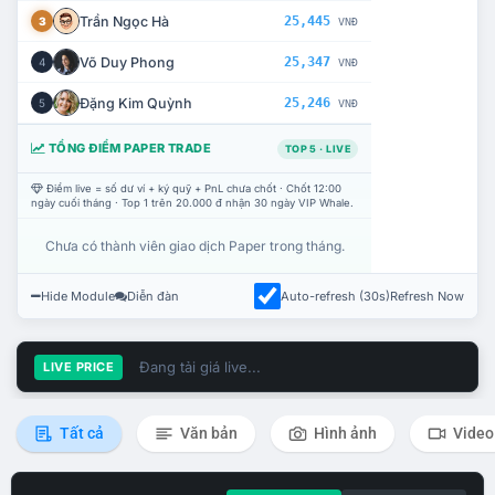
Trần Ngọc Hà
25,445
3
VNĐ
Võ Duy Phong
25,347
4
VNĐ
Đặng Kim Quỳnh
25,246
5
VNĐ
TỔNG ĐIỂM PAPER TRADE
TOP 5 · LIVE
Điểm live = số dư ví + ký quỹ + PnL chưa chốt · Chốt 12:00
ngày cuối tháng · Top 1 trên 20.000 đ nhận 30 ngày VIP Whale.
Chưa có thành viên giao dịch Paper trong tháng.
Hide Module
Diễn đàn
Auto-refresh (30s)
Refresh Now
Đang tải giá live...
LIVE PRICE
Tất cả
Văn bản
Hình ảnh
Video