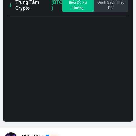
Trung Tâm
(BTC
Biểu Đồ Xu
Danh Sách Theo
Crypto
)
Hướng
Dõi