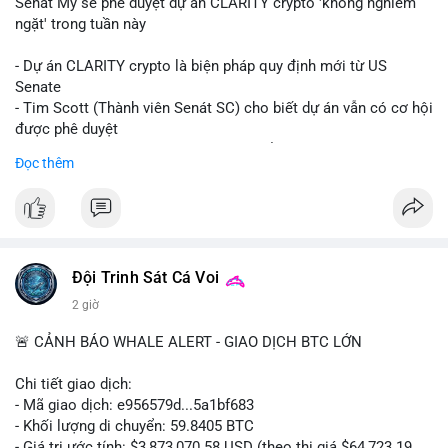
Senát Mỹ sẽ phê duyệt dự án CLARITY crypto 'không nghiêm
ngặt' trong tuần này
- Dự án CLARITY crypto là biện pháp quy định mới từ US
Senate
- Tim Scott (Thành viên Senát SC) cho biết dự án vẫn có cơ hội
được phê duyệt
- Bài toán chính là thời gian hạn chế để đưa dự án vào lịch
Đọc thêm
trình
- Có thể ảnh hưởng đến môi trường quy định crypto tại Mỹ
$btc $eth
#vlikevn
#titanbot
Đội Trinh Sát Cá Voi
2 giờ
📰 Nguồn: Cointelegraph
🚨 CẢNH BÁO WHALE ALERT - GIAO DỊCH BTC LỚN
Chi tiết giao dịch:
- Mã giao dịch: e956579d...5a1bf683
- Khối lượng di chuyển: 59.8405 BTC
- Giá trị ước tính: $3,873,070.58 USD (theo thị giá $64,723.19