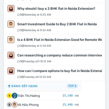
Why should I buy a 3 BHK flat in Noida Extension?
0
Yesterday at 6:25 AM
Smart Investment Guide to Buy 2 BHK Flat in Noida
0
Yesterday at 6:20 AM
Is a 4 BHK Flat in Noida Extension Good for Remote Work?
0
Yesterday at 5:26 AM
Can researching a company reduce common interview mi
0
Tuesday a31 10:12 AM
How can I compare options to buy flat in Noida Extension?
0
Tuesday a31 6:30 AM
BẢNG XẾP HẠNG
TOP 5
Trần Thị Hương
25,548
1
VNĐ
Võ Hữu Phong
25,446
2
VNĐ