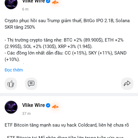
Vlike Wire
6 m
Crypto phục hồi sau Trump giảm thuế, BitGo IPO 2.1B, Solana
SKR tăng 250%
- Thị trường crypto tăng nhẹ: BTC +2% (89.900$), ETH +2%
(2.995$), SOL +2% (130$), XRP +3% (1.94$).
- Các đồng lớn nhất dẫn đầu: CC (+15%), SKY (+11%), SAND
(+10%).
- Gần 1 B$ liquidations khi Bitcoin phục hồi sau tín hiệu Trump
Đọc thêm
hủy bỏ lệnh thuế EU.
- Vitalik Buterin đề xuất staking DVT để tăng cường bảo mật
và phân quyền Ethereum.
- BitGo công bố IPO 18$/cổ phiếu, định giá 2.1 B$.
- Thượng viện Mỹ tiến hành dự thảo Clarity Act, mặc dù chưa
có sự đồng thuận hai đảng.
Vlike Wire
- Newrez xem xét Bitcoin và Ethereum trong việc xác định đủ
37 m
điều kiện vay mua nhà, áp dụng giá trị giảm để bù đắp biến
động.
ETF Bitcoin tăng mạnh sau vụ hack Coldcard, liên hệ chưa rõ
- Cơ quan quản lý Hồng Kông bắt đầu cấp giấy phép stablecoin
theo khung mới nghiêm ngặt.