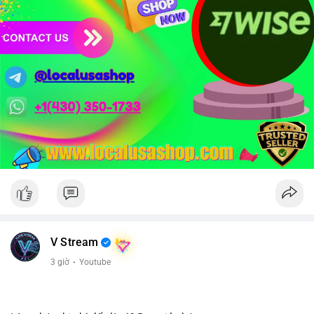
tích lũy dài hạn nhưng cần chờ xác nhận dòng tiền.
Xem chi tiết các bài viết đầy đủ tại dòng thời gian của Vlike.vn!
#whalealertbtc
#clarityact
#lightningexploit
#bybitlazarus
#xrpledger
V Stream
3 giờ
·
Youtube