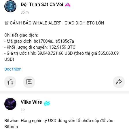
Đội Trinh Sát Cá Voi
35 m
🚨 CẢNH BÁO WHALE ALERT - GIAO DỊCH BTC LỚN
Chi tiết giao dịch:
- Mã giao dịch: bc17004a...e5185c7a
- Khối lượng di chuyển: 152.9159 BTC
- Giá trị ước tính: $9,948,721.66 USD (theo thị giá $65,060.09
USD)
- Thời gian: 14:19:56 2026-08-08 UTC
Đọc thêm
Nhận định phân tích:
Khối lượng 152.9 BTC trị giá gần 10 triệu USD được chuyển
trong một giao dịch chưa xác nhận cho thấy dấu hiệu của một
tổ chức lớn hoặc cá voi đang tái cơ cấu danh mục. Với mức
giá quanh vùng $65,000, động thái này có thể là bước chuẩn bị
Vlike Wire
cho chiến lược tích lũy dài hạn hoặc chuyển lên sàn để thanh
1 h
khoản. Một giao dịch lớn như vậy thường tạo áp lực tâm lý
ngắn hạn lên thị trường, khiến nhà đầu tư nhỏ lẻ dễ bị dao
Bitwise: Hàng nghìn tỷ USD dòng vốn tổ chức sắp đổ vào
động.
Bitcoin