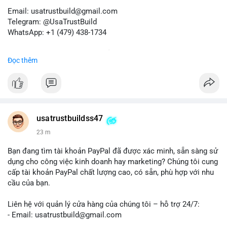
Email: usatrustbuild@gmail.com
Telegram: @UsaTrustBuild
WhatsApp: +1 (479) 438-1734
Dịch vụ uy tín, nhanh chóng, bảo mật.
Đọc thêm
#buyverifiedredotpayaccount
#marketing
#seo
#smm
#trendingnow
#cashout
#sendmoney
#mobiledeposit
#pay
#usdt
#btc
usatrustbuildss47
23 m
Bạn đang tìm tài khoản PayPal đã được xác minh, sẵn sàng sử
dụng cho công việc kinh doanh hay marketing? Chúng tôi cung
cấp tài khoản PayPal chất lượng cao, có sẵn, phù hợp với nhu
cầu của bạn.
Liên hệ với quản lý cửa hàng của chúng tôi – hỗ trợ 24/7:
- Email: usatrustbuild@gmail.com
- Telegram: @UsaTrustBuild