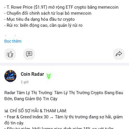
trên sàn tập trung hoặc OTC. Mặt khác, nếu địa chỉ nhận là ví
lạnh không kết nối internet, khả năng cao là hành động tích lũy
- T. Rowe Price ($1.9T) mở rộng ETF crypto bằng memecoin
dài hạn, giảm áp lực bán ngắn hạn. Thời điểm cuối tuần, thanh
- Chuyển đổi chính sách từ loại bỏ memecoin
khoản mỏng, khiến biến động giá quanh vùng $65,000 có thể
- Mục tiêu đa dạng hóa đầu tư crypto
mạnh hơn bình thường khi lệnh này được xác nhận.
- Rủi ro: biến động cao, cần quản lý rủi ro
Lời khuyên ngắn gọn cho nhà đầu tư nhỏ lẻ:
$btc $eth
Đọc thêm
Theo dõi xác nhận của giao dịch này. Nếu coin vào sàn giao
dịch lớn, cần thận trọng với nhịp điều chỉnh ngắn hạn. Tuyệt
#vlikevn
#titanbot
đối không sử dụng đòn bẩy cao trong 24 giờ tới khi dòng tiền
lớn chưa xác định rõ đích đến cuối cùng.
📰 Nguồn: CoinDesk
#153btc
#10triệuusd
#chuyểnvílớn
#btcmempool
Coin Radar
#áplựcbántiềmnăng
2 giờ
Radar Tâm Lý Thị Trường: Tâm Lý Thị Trường Crypto Đang Đau
Đớn, Đang Giảm Độ Tin Cậy
📊 CHỈ SỐ SỢ HÃI & THAM LAM:
• Fear & Greed Index 30 → Tâm lý thị trường đang sợ hãi, giảm
độ tin cậy.