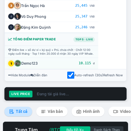
Trần Ngọc Hà
25,445
3
VNĐ
Võ Duy Phong
25,347
4
VNĐ
Đặng Kim Quỳnh
25,246
5
VNĐ
TỔNG ĐIỂM PAPER TRADE
TOP 5 · LIVE
Điểm live = số dư ví + ký quỹ + PnL chưa chốt · Chốt 12:00
ngày cuối tháng · Top 1 trên 20.000 đ nhận 30 ngày VIP Whale.
Demo123
10.115
1
đ
Hide Module
Diễn đàn
Auto-refresh (30s)
Refresh Now
Đang tải giá live...
LIVE PRICE
Tất cả
Văn bản
Hình ảnh
Video
Trung Tâm
(BTC
Biểu Đồ Xu
Danh Sách Theo