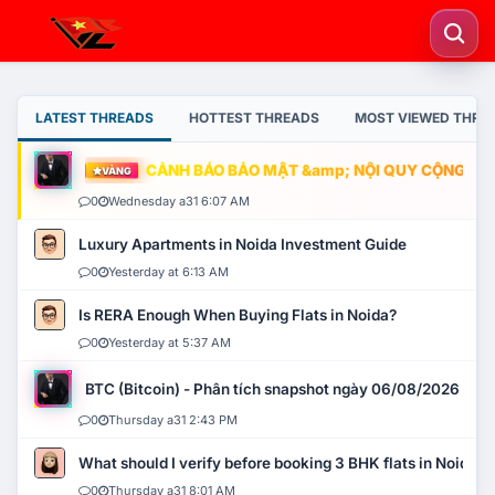
LATEST THREADS
HOTTEST THREADS
MOST VIEWED THRE
CẢNH BÁO BẢO MẬT &amp; NỘI QUY CỘNG ĐỒNG
VÀNG
0
Wednesday a31 6:07 AM
Luxury Apartments in Noida Investment Guide
0
Yesterday at 6:13 AM
Is RERA Enough When Buying Flats in Noida?
0
Yesterday at 5:37 AM
BTC (Bitcoin) - Phân tích snapshot ngày 06/08/2026
0
Thursday a31 2:43 PM
What should I verify before booking 3 BHK flats in Noida?
0
Thursday a31 8:01 AM