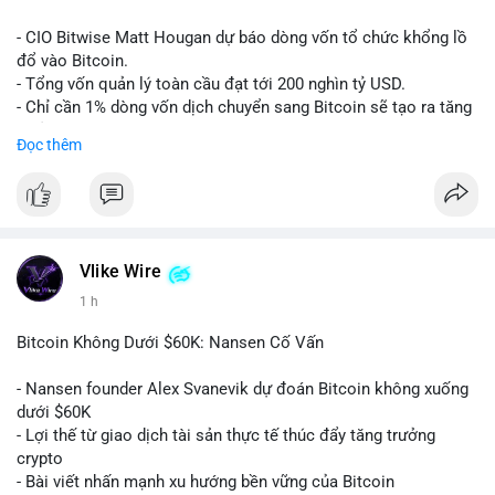
Lời khuyên:
- CIO Bitwise Matt Hougan dự báo dòng vốn tổ chức khổng lồ
Nhà đầu tư nên quan sát thêm 1-2 block tiếp theo để xác nhận
đổ vào Bitcoin.
đích đến của dòng tiền. Tránh hành động theo cảm tính trước
- Tổng vốn quản lý toàn cầu đạt tới 200 nghìn tỷ USD.
các biến động nhỏ, ưu tiên quản lý rủi ro chặt chẽ và không sử
- Chỉ cần 1% dòng vốn dịch chuyển sang Bitcoin sẽ tạo ra tăng
dụng đòn bẩy quá mức trong giai đoạn biến động này.
trưởng dài hạn cực lớn.
Đọc thêm
#152dot9btc
#chuyenvilanh
#tieulon10trieuusd
#btc65k
#bitcoin
#btc
#bitwise
#cryptonews
#binancesquare
#giaodichchuaxacnhan
$btc
#vlikevn
#titanbot
Vlike Wire
1 h
📰 Nguồn: CoinDesk
Bitcoin Không Dưới $60K: Nansen Cố Vấn
- Nansen founder Alex Svanevik dự đoán Bitcoin không xuống
dưới $60K
- Lợi thế từ giao dịch tài sản thực tế thúc đẩy tăng trưởng
crypto
- Bài viết nhấn mạnh xu hướng bền vững của Bitcoin