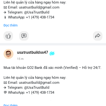
Liên hệ quản lý cửa hàng ngay hôm nay:
📧 Email: usatrustbuild@gmail.com
✈️ Telegram: @UsaTrustBuild
📱 WhatsApp: +1 (479) 438-1734
Đọc thêm
Tài khoản WebMoney xác minh sẵn sàng – giao dịch nhanh
chóng, an toàn, phù hợp cho thanh toán trực tuyến, nhận tiền
và chuyển tiền quốc tế.
#buyverifiedwebmoneyaccounts
#webmoney
#verifiedaccounts
#onlinepayment
#cashout
#sendmoney
usatrustbuildss47
#trustbuild
15 m
Mua tài khoản GO2 Bank đã xác minh (Verified) – Hỗ trợ 24/7.
Liên hệ quản lý cửa hàng ngay hôm nay:
📧 Email: usatrustbuild@gmail.com
✈️ Telegram: @UsaTrustBuild
💬 WhatsApp: +1 (479) 438-1734
Dịch vụ uy tín, nhanh chóng, bảo mật – phù hợp cho giao dịch,
Đọc thêm