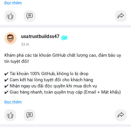
Đọc thêm
- WhatsApp: +1 (479) 438-1734
Tài khoản của chúng tôi được đánh giá cao về độ tin cậy và
tính sẵn sàng, giúp bạn giao dịch thuận lợi. Hãy nhắn tin ngay
để được tư vấn chi tiết.
usatrustbuildss47
#buyverifiedpaypalaccounts
#marketing
#seo
#smm
33 m
#onlineshopping
#digitalmarketing
#usa
#highqualityaccounts
#readytouseaccounts
Khám phá các tài khoản GitHub chất lượng cao, đảm bảo uy
tín tuyệt đối!
✔️ Tài khoản 100% GitHub, không lo bị drop
✔️ Cam kết hài lòng tuyệt đối cho khách hàng
✔️ Nhận ngay ưu đãi độc quyền khi mua dịch vụ
✔️ Giao hàng nhanh, toàn quyền truy cập (Email + Mật khẩu)
✔️ Hỗ trợ 24/7 và bảo hành thay thế
Đọc thêm
Cần xác nhận đơn hàng? Liên hệ ngay để được tư vấn!
📧 Email: usatrustbuild@gmail.com
📩 Telegram: @UsaTrustBuild