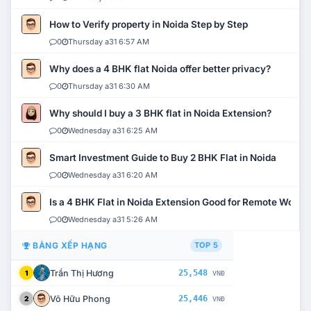
How to Verify property in Noida Step by Step
0
Thursday a31 6:57 AM
Why does a 4 BHK flat Noida offer better privacy?
0
Thursday a31 6:30 AM
Why should I buy a 3 BHK flat in Noida Extension?
0
Wednesday a31 6:25 AM
Smart Investment Guide to Buy 2 BHK Flat in Noida
0
Wednesday a31 6:20 AM
Is a 4 BHK Flat in Noida Extension Good for Remote Work?
0
Wednesday a31 5:26 AM
BẢNG XẾP HẠNG
TOP 5
Trần Thị Hương
25,548
1
VNĐ
Võ Hữu Phong
25,446
2
VNĐ