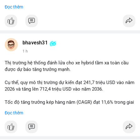
Đọc thêm
$btc
#btc
#vlikevn
#titanbot
📰 Nguồn: Cointelegraph
bhavesh31
1 h
Thị trường hệ thống đánh lửa cho xe hybrid tầm xa toàn cầu
được dự báo tăng trưởng mạnh.
Cụ thể, quy mô thị trường dự kiến đạt 241,7 triệu USD vào năm
2026 và tăng lên 712,4 triệu USD vào năm 2036.
Tốc độ tăng trưởng kép hàng năm (CAGR) đạt 11,6% trong giai
đoạn dự báo.
Đọc thêm
Đây là cơ hội lớn cho các nhà sản xuất và nhà đầu tư trong lĩnh
vực công nghệ ô tô xanh.