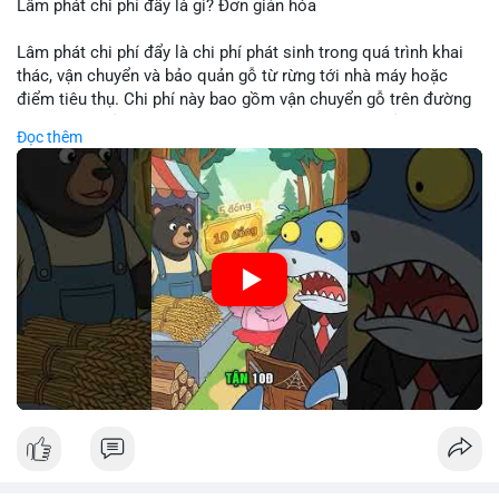
Lâm phát chi phí đẩy là gì? Đơn giản hóa
Lâm phát chi phí đẩy là chi phí phát sinh trong quá trình khai
thác, vận chuyển và bảo quản gỗ từ rừng tới nhà máy hoặc
điểm tiêu thụ. Chi phí này bao gồm vận chuyển gỗ trên đường
bộ, đường thủy hoặc đường ray, phụ thuộc vào khoảng cách và
Đọc thêm
điều kiện địa hình. Việc hiểu rõ chi phí đẩy giúp doanh nghiệp
lâm nghiệp tối ưu hoá chuỗi cung ứng và kiểm soát lợi nhuận.
🎥 Xem video trực tiếp tại:
Nguồn: Cú Thông Thái