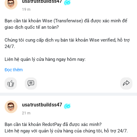
Telegram: @UsaTrustBuild
usatrustbuildss47
WhatsApp: +1 (479) 438-1734
19 m
#thanhtoanonline
#venmo
#chuyentien
#giaodichantoan
Bạn cần tài khoản Wise (Transferwise) đã được xác minh để
#taichinhso
#seo
#smm
giao dịch quốc tế an toàn?
Chúng tôi cung cấp dịch vụ bán tài khoản Wise verified, hỗ trợ
24/7.
Liên hệ quản lý cửa hàng ngay hôm nay:
📧 Email: usatrustbuild@gmail.com
Đọc thêm
✈️ Telegram: @UsaTrustBuild
📱 WhatsApp: +1 (479) 438-1734
Dịch vụ của chúng tôi phù hợp cho nhu cầu chuyển tiền, nhận
tiền, thanh toán quốc tế.
usatrustbuildss47
#buyverifiedwiseaccounts
#marketing
#seo
#smm
21 m
#trendingnow
#cashout
#sendmoney
#mobiledeposit
#pay
#usdt
Bạn cần tài khoản RedotPay đã được xác minh?
Liên hệ ngay với quản lý cửa hàng của chúng tôi, hỗ trợ 24/7.