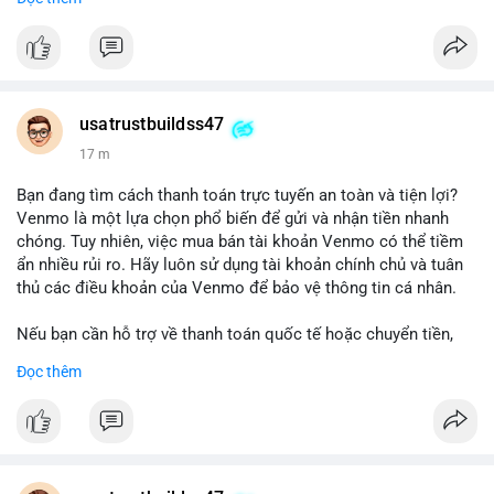
chuyển tiền, mobile deposit và thanh toán USDT.
#buyverifiedgo2bankaccounts
#marketing
#seo
#smm
#trendingnow
#cashout
#sendmoney
#mobiledeposit
#pay
#usdt
usatrustbuildss47
17 m
Bạn đang tìm cách thanh toán trực tuyến an toàn và tiện lợi?
Venmo là một lựa chọn phổ biến để gửi và nhận tiền nhanh
chóng. Tuy nhiên, việc mua bán tài khoản Venmo có thể tiềm
ẩn nhiều rủi ro. Hãy luôn sử dụng tài khoản chính chủ và tuân
thủ các điều khoản của Venmo để bảo vệ thông tin cá nhân.
Nếu bạn cần hỗ trợ về thanh toán quốc tế hoặc chuyển tiền,
hãy liên hệ với chúng tôi qua email hoặc Telegram. Chúng tôi
Đọc thêm
cung cấp dịch vụ tư vấn và giải pháp thanh toán trực tuyến an
toàn.
Liên hệ:
Email: usatrustbuild@gmail.com