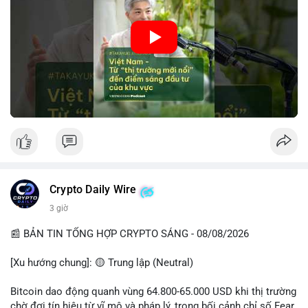
• Tâm lý ngắn hạn: sợ hãi, giảm khối lượng, người bán tăng.
• Khuyến nghị: giữ cẩn thận, tránh short, tập trung vào
🎥 Xem video trực tiếp tại:
stablecoin, theo dõi US legislation.
Nguồn: VIETSUCCESS
📊 Nguồn: Radar Tâm Lý Thị Trường
Crypto Daily Wire
3 giờ
📰 BẢN TIN TỔNG HỢP CRYPTO SÁNG - 08/08/2026
[Xu hướng chung]: 🟡 Trung lập (Neutral)
Bitcoin dao động quanh vùng 64.800-65.000 USD khi thị trường
chờ đợi tín hiệu từ vĩ mô và pháp lý, trong bối cảnh chỉ số Fear