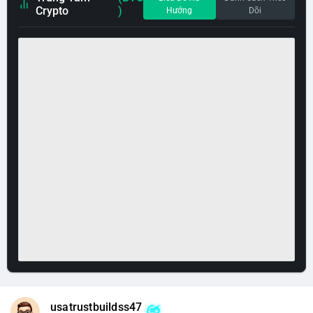
Crypto
)
Hướng
Dõi
usatrustbuildss47