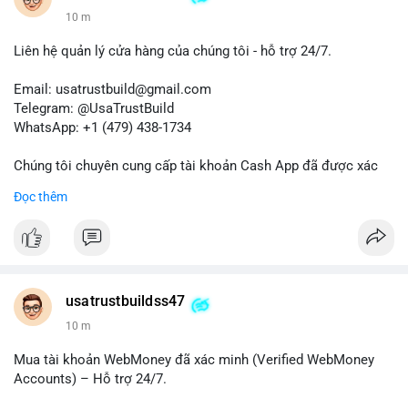
10 m
Liên hệ quản lý cửa hàng của chúng tôi - hỗ trợ 24/7.
Email: usatrustbuild@gmail.com
Telegram: @UsaTrustBuild
WhatsApp: +1 (479) 438-1734
Chúng tôi chuyên cung cấp tài khoản Cash App đã được xác
minh (Buy Verified Cash App Accounts) cho các nhu cầu
Đọc thêm
marketing, SEO, SMM, chuyển tiền, gửi tiền qua di động, thanh
toán USDT và các giao dịch tiền mặt tại Mỹ.
Liên hệ ngay để được tư vấn và hỗ trợ nhanh nhất!
#buyverifiedcashappaccounts
#marketing
#seo
#smm
usatrustbuildss47
#trendingnow
#cashout
#sendmoney
#mobiledeposit
#pay
10 m
#usdt
#usa
Mua tài khoản WebMoney đã xác minh (Verified WebMoney
Accounts) – Hỗ trợ 24/7.