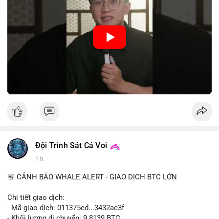
Việc triển khai CBDC hứa hẹn sẽ thay đổi diện mạo của hạ
tầng tài chính truyền thống, mang lại sự tiện lợi trong giao dịch
nhưng cũng đặt ra nhiều thách thức về quyền riêng tư và an
ninh mạng.
🎥 Xem video trực tiếp tại:
Nguồn: 5 Phút Crypto
Đội Trinh Sát Cá Voi
1 h
🚨 CẢNH BÁO WHALE ALERT - GIAO DỊCH BTC LỚN
Chi tiết giao dịch:
- Mã giao dịch: 011375ed...3432ac3f
- Khối lượng di chuyển: 9.8139 BTC