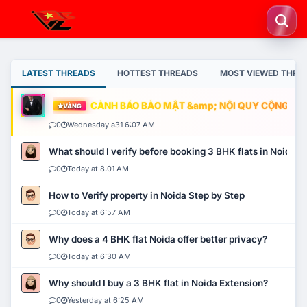
LATEST THREADS
HOTTEST THREADS
MOST VIEWED THRE
CẢNH BÁO BẢO MẬT &amp; NỘI QUY CỘNG ĐỒNG
VÀNG
0
Wednesday a31 6:07 AM
What should I verify before booking 3 BHK flats in Noida?
0
Today at 8:01 AM
How to Verify property in Noida Step by Step
0
Today at 6:57 AM
Why does a 4 BHK flat Noida offer better privacy?
0
Today at 6:30 AM
Why should I buy a 3 BHK flat in Noida Extension?
0
Yesterday at 6:25 AM