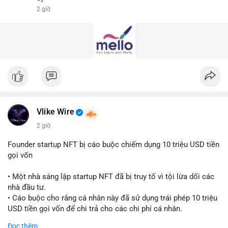
#vlikevn
#titanbot
2 giờ
📰 Nguồn: Cointelegraph
Vlike Wire
2 giờ
Founder startup NFT bị cáo buộc chiếm dụng 10 triệu USD tiền
gọi vốn
• Một nhà sáng lập startup NFT đã bị truy tố vì tội lừa dối các
nhà đầu tư.
• Cáo buộc cho rằng cá nhân này đã sử dụng trái phép 10 triệu
USD tiền gọi vốn để chi trả cho các chi phí cá nhân.
• Vụ việc là lời cảnh báo về rủi ro quản lý quỹ tại các dự án
Đọc thêm