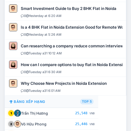
Smart Investment Guide to Buy 2 BHK Flat in Noida
0
Yesterday at 6:20 AM
Is a 4 BHK Flat in Noida Extension Good for Remote Work?
0
Yesterday at 5:26 AM
Can researching a company reduce common interview mi
0
Tuesday a31 10:12 AM
How can I compare options to buy flat in Noida Extension?
0
Tuesday a31 6:30 AM
Why Choose New Projects in Noida Extension
0
Tuesday a31 6:01 AM
BẢNG XẾP HẠNG
TOP 5
Trần Thị Hương
25,548
1
VNĐ
Võ Hữu Phong
25,446
2
VNĐ