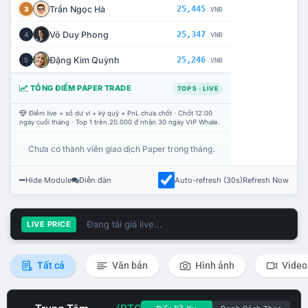
Trần Ngọc Hà
25,445
3
VNĐ
Võ Duy Phong
25,347
4
VNĐ
Đặng Kim Quỳnh
25,246
5
VNĐ
TỔNG ĐIỂM PAPER TRADE
TOP 5 · LIVE
Điểm live = số dư ví + ký quỹ + PnL chưa chốt · Chốt 12:00
ngày cuối tháng · Top 1 trên 20.000 đ nhận 30 ngày VIP Whale.
Chưa có thành viên giao dịch Paper trong tháng.
Hide Module
Diễn đàn
Auto-refresh (30s)
Refresh Now
Đang tải giá live...
LIVE PRICE
Tất cả
Văn bản
Hình ảnh
Video