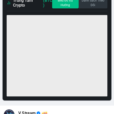
Trung Tâm
(BTC
Biểu Đồ Xu
Danh Sách Theo
Crypto
)
Hướng
Dõi
V Stream