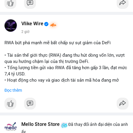
loss hợp lý trong bối cảnh biến động mạnh.
$btc $eth
#981btc
#mempoolbtc
#vilanh
#aplucban
#dongtienlon
#vlikevn
#titanbot
Vlike Wire
2 giờ
📰 Nguồn: Cointelegraph
RWA bứt phá mạnh mẽ bất chấp sự sụt giảm của DeFi
• Tài sản thế giới thực (RWA) đang thu hút dòng vốn lớn, vượt
qua xu hướng chậm lại của thị trường DeFi.
• Tổng lượng tiền gửi vào RWA đã tăng hơn gấp 3 lần, đạt mức
7,4 tỷ USD.
• Hoạt động cho vay và giao dịch tài sản mã hóa đang mở
rộng mạnh mẽ.
Đọc thêm
• CoinShares nhận định RWA đang chuyển dịch từ giai đoạn
phát hành sang giai đoạn ứng dụng thực tế.
#rwa
#defi
#cryptonews
#binancesquare
#blockchain
$btc $eth
Mello Store Store
Đã thay đổi ảnh đại diện của anh
ấy