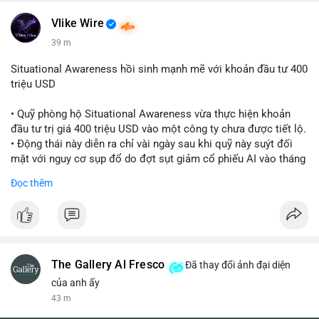
Vlike Wire
39 m
Situational Awareness hồi sinh mạnh mẽ với khoản đầu tư 400
triệu USD
• Quỹ phòng hộ Situational Awareness vừa thực hiện khoản
đầu tư trị giá 400 triệu USD vào một công ty chưa được tiết lộ.
• Động thái này diễn ra chỉ vài ngày sau khi quỹ này suýt đối
mặt với nguy cơ sụp đổ do đợt sụt giảm cổ phiếu AI vào tháng
7.
Đọc thêm
• Sự trở lại này đánh dấu bước phục hồi đáng chú ý của quỹ
sau giai đoạn khủng hoảng.
#cryptonews
#investment
#situationalawareness
#financenews
The Gallery Al Fresco
Đã thay đổi ảnh đại diện
$btc $eth
của anh ấy
43 m
#vlikevn
#titanbot