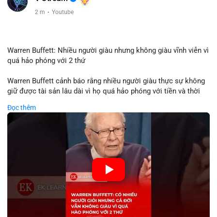
2 m
·
Youtube
Warren Buffett: Nhiều người giàu nhưng không giàu vĩnh viễn vì
quá hảo phóng với 2 thứ
Warren Buffett cảnh báo rằng nhiều người giàu thực sự không
giữ được tài sản lâu dài vì họ quá hảo phóng với tiền và thời
gian. Quyên góp liên tục làm giảm vốn đầu tư, hạn chế lợi
Đọc thêm
nhuận tái đầu tư và suy giảm sức mạnh tăng trưởng danh mục.
Đối với nhà đầu tư crypto, giữ lại lợi nhuận để tái đầu tư vào
dự án tiềm năng quan trọng hơn chia sẻ quá mức. Cân bằng
đóng góp xã hội và bảo vệ tài sản giúp nhà đầu tư đạt được
bền vững tài chính mà Buffett đề cao.
🎥 Xem video trực tiếp tại:
Nguồn: KIEN THUC KINH TE