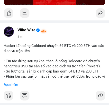
Vlike Wire
8 m
Hacker tấn công Coldcard chuyển 64 BTC và 200 ETH vào các
dịch vụ trộn tiền
• Tin tặc đứng sau vụ khai thác lỗ hổng Coldcard đã chuyển
hàng triệu USD tài sản số vào các dịch vụ trộn tiền (mixers).
• Số lượng tài sản bị đánh cắp bao gồm 64 BTC và 200 ETH.
• Phần lớn các quỹ bị mất vẫn có thể truy vết được trong các ví
do kẻ tấn công kiểm soát.
Đọc thêm
#coldcard
#cryptohack
#btc
#eth
#binancesquare
#cryptonews
$btc $eth