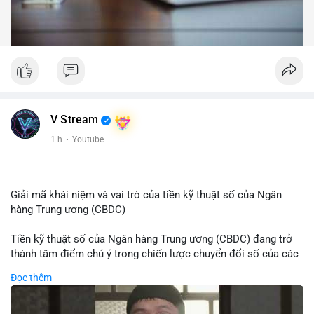
V Stream
1 h
·
Youtube
Giải mã khái niệm và vai trò của tiền kỹ thuật số của Ngân
hàng Trung ương (CBDC)
Tiền kỹ thuật số của Ngân hàng Trung ương (CBDC) đang trở
thành tâm điểm chú ý trong chiến lược chuyển đổi số của các
nền kinh tế toàn cầu. Khác với các loại tiền mã hóa phi tập
Đọc thêm
trung, CBDC là hình thức tiền pháp định được phát hành và
quản lý trực tiếp bởi Ngân hàng Trung ương nhằm tối ưu hóa
hệ thống thanh toán và tăng cường hiệu quả chính sách tiền tệ.