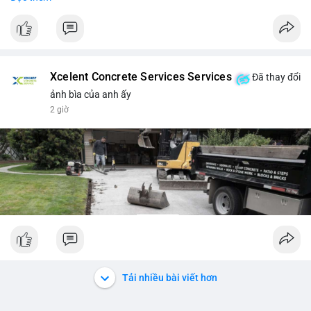
Web3.
#cryptonews
#nft
#scamalert
#web3
$btc $eth
Xcelent Concrete Services Services
Đã thay đổi
#vlikevn
#titanbot
ảnh bìa của anh ấy
2 giờ
📰 Nguồn: CoinDesk
Tải nhiều bài viết hơn