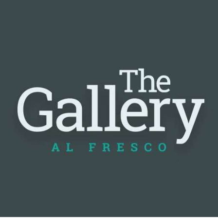
📰 Nguồn: Cointelegraph