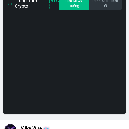
Trung Tâm
(BTC
Biểu Đồ Xu
Danh Sách Theo
Crypto
)
Hướng
Dõi
Vlike Wire