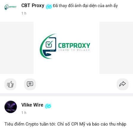
CBT Proxy
Đã thay đổi ảnh đại diện của anh ấy
#458btc
#chuyenvilanh
#aplucban
#btcmempool
1 h
#vilanhtichluy
Vlike Wire
1 h
Tiêu điểm Crypto tuần tới: Chỉ số CPI Mỹ và báo cáo thu nhập