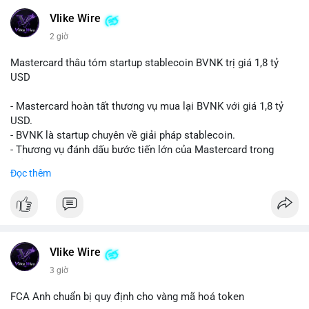
#biendonggia
Vlike Wire
2 giờ
Mastercard thâu tóm startup stablecoin BVNK trị giá 1,8 tỷ
USD
- Mastercard hoàn tất thương vụ mua lại BVNK với giá 1,8 tỷ
USD.
- BVNK là startup chuyên về giải pháp stablecoin.
- Thương vụ đánh dấu bước tiến lớn của Mastercard trong
mảng thanh toán số.
Đọc thêm
#mastercard
#bvnk
#stablecoin
#cryptonews
#binancesquare
$btc $eth
#vlikevn
#titanbot
Vlike Wire
3 giờ
📰 Nguồn: CoinDesk
FCA Anh chuẩn bị quy định cho vàng mã hoá token