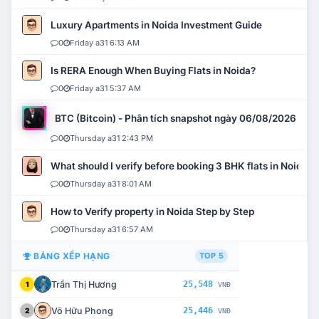
Luxury Apartments in Noida Investment Guide
0
Friday a31 6:13 AM
Is RERA Enough When Buying Flats in Noida?
0
Friday a31 5:37 AM
BTC (Bitcoin) - Phân tích snapshot ngày 06/08/2026
0
Thursday a31 2:43 PM
What should I verify before booking 3 BHK flats in Noida?
0
Thursday a31 8:01 AM
How to Verify property in Noida Step by Step
0
Thursday a31 6:57 AM
BẢNG XẾP HẠNG
TOP 5
Trần Thị Hương
25,548
1
VNĐ
Võ Hữu Phong
25,446
2
VNĐ