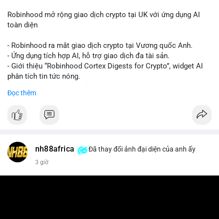
Robinhood mở rộng giao dịch crypto tại UK với ứng dụng AI
toàn diện
- Robinhood ra mắt giao dịch crypto tại Vương quốc Anh.
- Ứng dụng tích hợp AI, hỗ trợ giao dịch đa tài sản.
- Giới thiệu “Robinhood Cortex Digests for Crypto”, widget AI
phân tích tin tức nóng.
- Mục tiêu tăng cường trải nghiệm người dùng, cung cấp dữ liệu
Đọc thêm
nhanh chóng.
#binancesquare
#cryptonews
#robinhood
#uk
#ai
#cryptotrading
$btc $eth
nh88africa
Đã thay đổi ảnh đại diện của anh ấy
3 giờ
#vlikevn
#titanbot
📰 Nguồn: CoinDesk