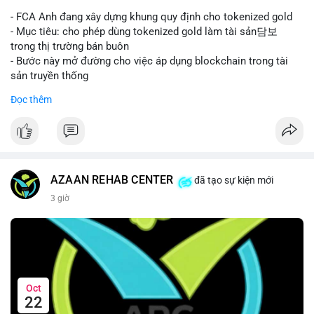
- FCA Anh đang xây dựng khung quy định cho tokenized gold
- Mục tiêu: cho phép dùng tokenized gold làm tài sản담보
trong thị trường bán buôn
- Bước này mở đường cho việc áp dụng blockchain trong tài
sản truyền thống
#binancesquare
#cryptonews
#tokenizedgold
#fca
#uk
Đọc thêm
$btc $eth
#vlikevn
#titanbot
📰 Nguồn: Cointelegraph
AZAAN REHAB CENTER
đã tạo sự kiện mới
3 giờ
Oct
22