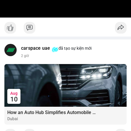
carspace uae
đã tạo sự kiện mới
2 giờ
Aug
10
How an Auto Hub Simplifies Automobile Buying Services
Dubai