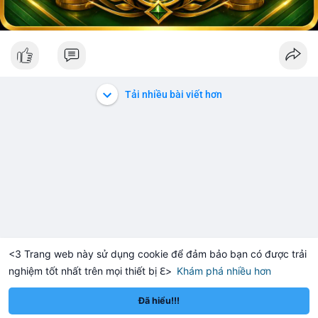
Tải nhiều bài viết hơn
<3 Trang web này sử dụng cookie để đảm bảo bạn có được trải
nghiệm tốt nhất trên mọi thiết bị ℇ>
Khám phá nhiều hơn
BNB
XRP
Do
$605.21
$1.0316
BNB
+0.14%
XRP
-0.56%
Đã hiểu!!!