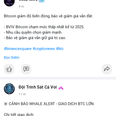
9 m
Bitcoin giảm độ biến động, bảo vệ giảm giá vẫn đắt
- BVIV Bitcoin chạm mức thấp nhất kể từ 2025.
- Nhu cầu quyền chọn giảm mạnh.
- Bảo vệ giảm giá vẫn giữ giá trị cao.
#binancesquare
#cryptonews
#btc
Đọc thêm
$btc
#vlikevn
#titanbot
📰 Nguồn: CoinDesk
Đội Trinh Sát Cá Voi
11 m
🚨 CẢNH BÁO WHALE ALERT - GIAO DỊCH BTC LỚN
Chi tiết giao dịch: