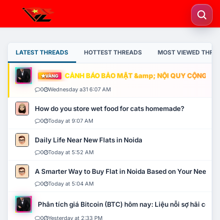
LATEST THREADS
HOTTEST THREADS
MOST VIEWED THRE
CẢNH BÁO BẢO MẬT &amp; NỘI QUY CỘNG ĐỒNG
VÀNG
0
Wednesday a31 6:07 AM
How do you store wet food for cats homemade?
0
Today at 9:07 AM
Daily Life Near New Flats in Noida
0
Today at 5:52 AM
A Smarter Way to Buy Flat in Noida Based on Your Needs
0
Today at 5:04 AM
Phân tích giá Bitcoin (BTC) hôm nay: Liệu nỗi sợ hãi có mở 
0
Yesterday at 2:33 PM