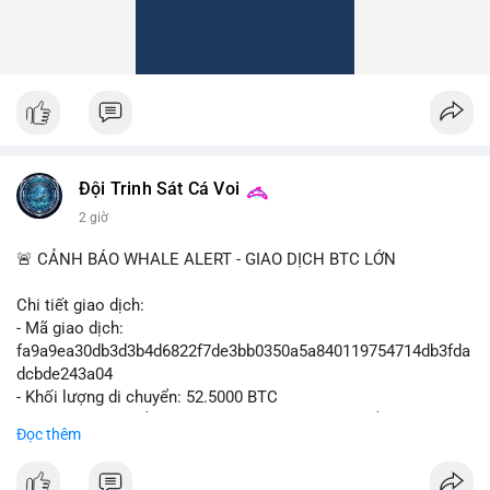
Đội Trinh Sát Cá Voi
2 giờ
🚨 CẢNH BÁO WHALE ALERT - GIAO DỊCH BTC LỚN
Chi tiết giao dịch:
- Mã giao dịch:
fa9a9ea30db3d3b4d6822f7de3bb0350a5a840119754714db3fda
dcbde243a04
- Khối lượng di chuyển: 52.5000 BTC
- Giá trị ước tính: $3,427,163.09 USD (theo thị giá $65,279.30
Đọc thêm
USD)
- Thời gian: 08:19:47 2026-08-10 UTC