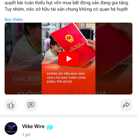
quyết bài toán thiếu hụt vốn mua bất động sản đang gia tăng.
Tuy nhiên, việc sở hữu tài sản chung không có quan hệ huyết
thống tiềm ẩn rủi ro pháp lý phức tạp về quyền thừa kế và tranh
Đọc thêm
chấp tài sản. Các chuyên gia cảnh báo sự thiếu hụt cơ sở pháp
lý rõ ràng khi phân chia quyền lợi có thể dẫn đến xung đột kéo
dài. Nhà đầu tư cần thận trọng khi thực hiện các giao dịch bất
động sản dựa trên sự tin tưởng cá nhân.
🎥 Xem video trực tiếp tại:
Nguồn: KIEN THUC KINH TE
Vlike Wire
3 giờ