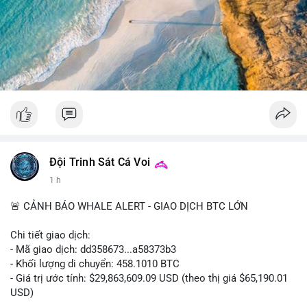
tâm hơn về xu hướng dài hạn. Không nên hành động vội vàng
dựa trên một giao dịch đơn lẻ, hãy quan sát thêm dòng tiền
trong 24-48 giờ để xác nhận xu hướng.
#52dot09btc
#chuyenvilanh
#tichluydaihan
#mempoolbtc
#giaodichlon
Đội Trinh Sát Cá Voi
1 h
🚨 CẢNH BÁO WHALE ALERT - GIAO DỊCH BTC LỚN
Chi tiết giao dịch:
- Mã giao dịch: dd358673...a58373b3
- Khối lượng di chuyển: 458.1010 BTC
- Giá trị ước tính: $29,863,609.09 USD (theo thị giá $65,190.01
USD)
- Thời gian: 09:19:51 2026-08-10 UTC