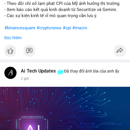
- Theo dõi chỉ số lạm phát CPI của Mỹ ảnh hưởng thị trường.
- Xem báo cáo kết quả kinh doanh từ Securitize và Gemini.
- Các sự kiện kinh tế vĩ mô quan trọng cần lưu ý.
#binancesquare
#cryptonews
#cpi
#macro
Đọc thêm
$btc $eth
#vlikevn
#titanbot
📰 Nguồn: CoinDesk
Ai Tech Updates
Đã thay đổi ảnh bìa của anh ấy
2 giờ