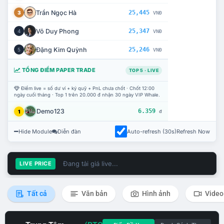
Trần Ngọc Hà
25,445
3
VNĐ
Võ Duy Phong
25,347
4
VNĐ
Đặng Kim Quỳnh
25,246
5
VNĐ
TỔNG ĐIỂM PAPER TRADE
TOP 5 · LIVE
Điểm live = số dư ví + ký quỹ + PnL chưa chốt · Chốt 12:00
ngày cuối tháng · Top 1 trên 20.000 đ nhận 30 ngày VIP Whale.
Demo123
6.359
1
đ
Hide Module
Diễn đàn
Auto-refresh (30s)
Refresh Now
Đang tải giá live...
LIVE PRICE
Tất cả
Văn bản
Hình ảnh
Video