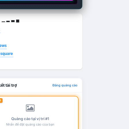
g ▁ ▂ ▃ ▄
t
news
esquare
ết tài trợ
Đăng quảng cáo
1
Quảng cáo tại vị trí #1
Nhấn để đặt quảng cáo của bạn