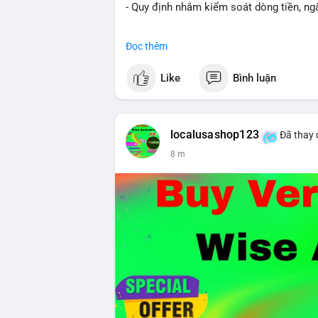
- Quy định nhằm kiểm soát dòng tiền, ngă
#binancesquare
#cryptonews
#brazil
#re
Đọc thêm
$btc $eth
Like
Bình luận
#vlikevn
#titanbot
📰 Nguồn: CoinDesk
localusashop123
Đã thay 
8 m