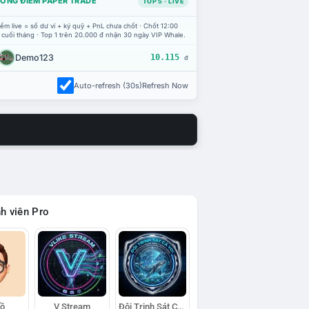
ỔNG ĐIỂM PAPER TRADE
TOP 5 · LIVE
ểm live = số dư ví + ký quỹ + PnL chưa chốt · Chốt 12:00
 cuối tháng · Top 1 trên 20.000 đ nhận 30 ngày VIP Whale.
Demo123
10.115
đ
Auto-refresh (30s)
Refresh Now
h viên Pro
Hồ
V Stream
Đội Trinh Sát Cá Voi