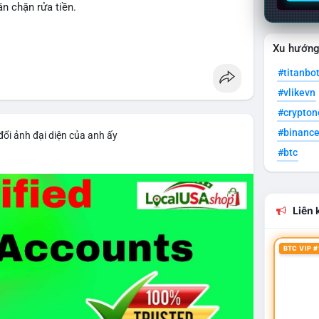
n chặn rửa tiền.
gulation
Xu hướn
#titanbo
#vlikevn
#crypto
#binanc
đổi ảnh đại diện của anh ấy
#btc
Liên k
BTC VIP #