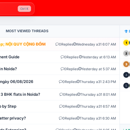
Ctrl K
MOST VIEWED THREADS
1
; NỘI QUY CỘNG ĐỒNG VLIKE.VN: HỆ THỐNG GIÁM SÁT TỰ ĐỘNG V
0
Replies
Wednesday a31 6:07 AM
2
ment Guide
0
Replies
Yesterday at 6:13 AM
3
in Noida?
0
Replies
Yesterday at 5:37 AM
4
t ngày 06/08/2026
0
Replies
Thursday a31 2:43 PM
5
 3 BHK flats in Noida?
0
Replies
Thursday a31 8:01 AM
p by Step
0
Replies
Thursday a31 6:57 AM
etter privacy?
0
Replies
Thursday a31 6:30 AM