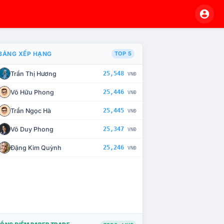
BẢNG XẾP HẠNG
TOP 5
Trần Thị Hương
25,548
VNĐ
À CHẾ TÀI XỬ LÝ VI PHẠM
Võ Hữu Phong
25,446
VNĐ
Trần Ngọc Hà
25,445
VNĐ
Võ Duy Phong
25,347
VNĐ
Đặng Kim Quỳnh
25,246
VNĐ