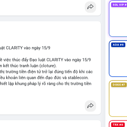
SOL VIP #
ADA #6
uật CLARITY vào ngày 15/9
về việc thúc đẩy Đạo luật CLARITY vào ngày 15/9
 kết thúc tranh luận (cloture).
thị trường tiền điện tử trở lại đúng tiến độ khi các
iều khoản liên quan đến đạo đức và stablecoin.
hiết lập khung pháp lý rõ ràng cho thị trường tiền
DOGE #7
t
#ussenate
#cryptoregulation
#stablecoin
TRX #8