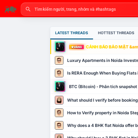
LATEST THREADS
HOTTEST THREADS
CẢNH BÁO BẢO MẬT &amp
VÀNG
Luxury Apartments in Noida Invest
Is RERA Enough When Buying Flats 
BTC (Bitcoin) - Phân tích snapsho
What should I verify before booking
How to Verify property in Noida Ste
Why does a 4 BHK flat Noida offer b