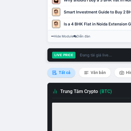
Why should I buy a 3 BHK flat in No
Smart Investment Guide to Buy 2 BH
Is a 4 BHK Flat in Noida Extension
Hide Module
Diễn đàn
Đang tải giá live...
LIVE PRICE
Tất cả
Văn bản
Hì
Trung Tâm Crypto
(BTC)