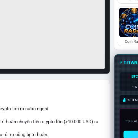
Coin R
⚡ TITA
BTC
----
--%
SYSTEM:
crypto lớn ra nước ngoài
 trì hoãn chuyển tiền crypto lớn (>10.000 USD) ra
Trợ lý A
rủi ro cũng bị trì hoãn.