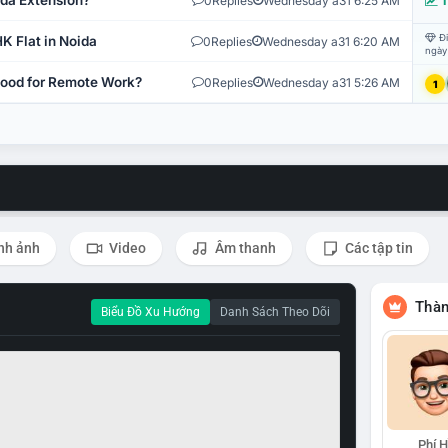
ida Extension?
0
Replies
Wednesday a31 6:25 AM
T
Đi
K Flat in Noida
0
Replies
Wednesday a31 6:20 AM
ngày
 Good for Remote Work?
0
Replies
Wednesday a31 5:26 AM
1
nh ảnh
Video
Âm thanh
Các tập tin
Thàn
Biểu Đồ Xu Hướng
Danh Sách Theo Dõi
Phí 