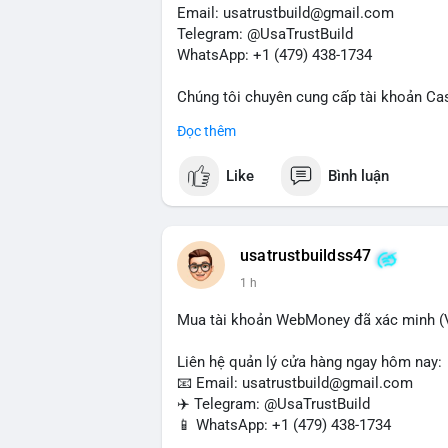
Nhà đầu tư nhỏ lẻ nên hạn chế đòn bẩy tr
Email: usatrustbuild@gmail.com
sàn lớn thay vì phản ứng theo cảm xúc. X
Telegram: @UsaTrustBuild
giao dịch.
WhatsApp: +1 (479) 438-1734
#105btc
#chuyenvilanh
#aplucban
#btcu
Chúng tôi chuyên cung cấp tài khoản Ca
Accounts) cho các nhu cầu marketing, SE
Đọc thêm
toán USDT và các giao dịch tiền mặt tại
Like
Bình luận
Liên hệ ngay để được tư vấn và hỗ trợ n
#buyverifiedcashappaccounts
#marketin
#sendmoney
#mobiledeposit
#pay
#usd
usatrustbuildss47
1 h
Mua tài khoản WebMoney đã xác minh (V
Liên hệ quản lý cửa hàng ngay hôm nay:
📧 Email: usatrustbuild@gmail.com
✈️ Telegram: @UsaTrustBuild
📱 WhatsApp: +1 (479) 438-1734