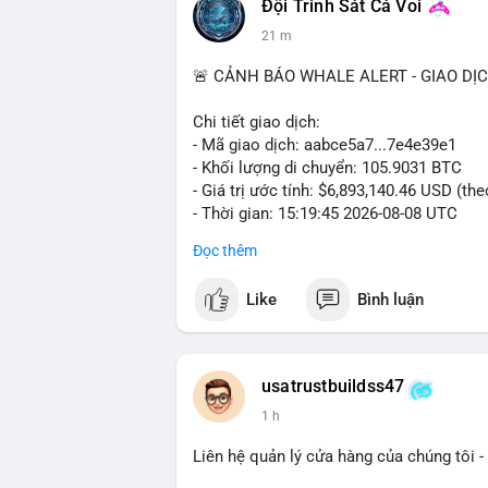
Đội Trinh Sát Cá Voi
21 m
📰 Nguồn: Cointelegraph
🚨 CẢNH BÁO WHALE ALERT - GIAO DỊ
Chi tiết giao dịch:
- Mã giao dịch: aabce5a7...7e4e39e1
- Khối lượng di chuyển: 105.9031 BTC
- Giá trị ước tính: $6,893,140.46 USD (th
- Thời gian: 15:19:45 2026-08-08 UTC
Đọc thêm
Nhận định phân tích:
Giao dịch hơn 105 BTC trị giá gần 6,9 tr
Like
Bình luận
nhất cho thấy dấu hiệu của một tổ chức 
lượng này đủ lớn để gây biến động giá cụ
địa chỉ đích trong các block tiếp theo là
dịch, áp lực bán ngắn hạn có thể hình th
usatrustbuildss47
năng cao là hành động tích lũy dài hạn. 
1 h
động lớn, do vậy động thái này cần được 
Liên hệ quản lý cửa hàng của chúng tôi - 
Lời khuyên: