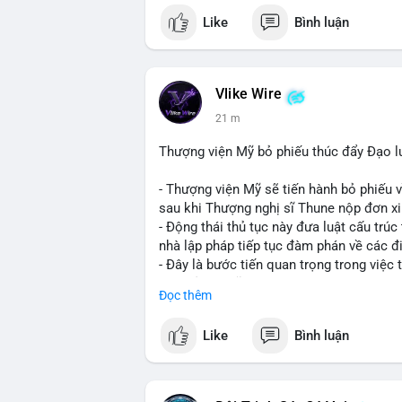
Like
Bình luận
Vlike Wire
21 m
Thượng viện Mỹ bỏ phiếu thúc đẩy Đạo l
- Thượng viện Mỹ sẽ tiến hành bỏ phiếu 
sau khi Thượng nghị sĩ Thune nộp đơn xin
- Động thái thủ tục này đưa luật cấu trúc 
nhà lập pháp tiếp tục đàm phán về các đ
- Đây là bước tiến quan trọng trong việc t
điện tử tại Mỹ.
Đọc thêm
#binancesquare
#cryptonews
#clarityac
Like
Bình luận
$btc $eth
#vlikevn
#titanbot