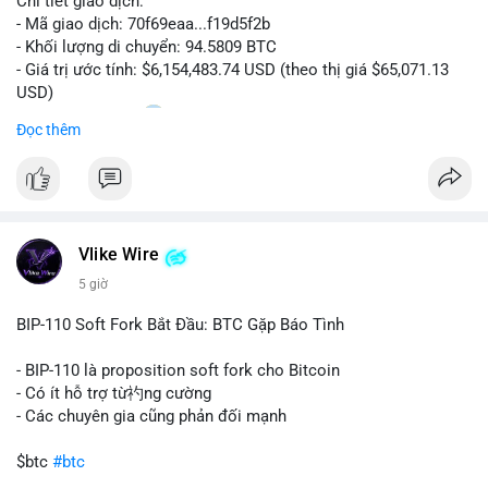
Chi tiết giao dịch:
- Mã giao dịch: 70f69eaa...f19d5f2b
Lời khuyên:
- Khối lượng di chuyển: 94.5809 BTC
Nhà đầu tư nhỏ lẻ nên quan sát dòng tiền vào/ra sàn trong 2-4
- Giá trị ước tính: $6,154,483.74 USD (theo thị giá $65,071.13
giờ tới. Tránh hành động theo cảm xúc, chỉ vào lệnh khi xác
USD)
nhận được xu hướng rõ ràng từ dữ liệu on-chain.
- Thời gian: 20:19
1 2026-08-08 UTC
Đọc thêm
#67dot9754btc
#4dot42trieuusd
#chuyenvilanh
Nhận định phân tích:
#dongtiencavoi
#mempoolbtc
Khối lượng 94.58 BTC trị giá hơn 6.15 triệu USD được di
chuyển trong một giao dịch duy nhất cho thấy dấu hiệu của
một tổ chức hoặc cá nhân sở hữu lượng tài sản lớn. Động thái
Vlike Wire
này có thể phản ánh ba kịch bản chính: thứ nhất, cá voi đang
chuẩn bị thanh khoản bằng cách chuyển lên sàn giao dịch, tạo
5 giờ
áp lực bán tiềm năng; thứ hai, tài sản được chuyển vào ví lạnh
để nắm giữ dài hạn, thể hiện niềm tin vào xu hướng tăng; thứ
BIP-110 Soft Fork Bắt Đầu: BTC Gặp Báo Tình
ba, hành vi chia tách hoặc tái cấu trúc danh mục nhằm phân
tán rủi ro. Với mức giá 65K, khối lượng này không quá lớn để
- BIP-110 là proposition soft fork cho Bitcoin
gây sốc thanh khoản tức thời, nhưng vẫn đủ sức tạo biến động
- Có ít hỗ trợ từ礿ng cường
tâm lý ngắn hạn nếu hướng đến sàn tập trung.
- Các chuyên gia cũng phản đối mạnh
Lời khuyên cho nhà đầu tư nhỏ lẻ:
$btc
#btc
Theo dõi các giao dịch tiếp theo từ cùng địa chỉ ví để xác nhận