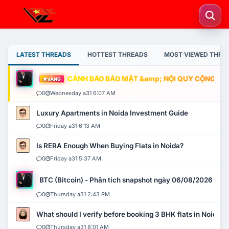
LATEST THREADS
HOTTEST THREADS
MOST VIEWED THRE
CẢNH BÁO BẢO MẬT &amp; NỘI QUY CỘNG ĐỒNG
VÀNG
0
Wednesday a31 6:07 AM
Luxury Apartments in Noida Investment Guide
0
Friday a31 6:13 AM
Is RERA Enough When Buying Flats in Noida?
0
Friday a31 5:37 AM
BTC (Bitcoin) - Phân tích snapshot ngày 06/08/2026
0
Thursday a31 2:43 PM
What should I verify before booking 3 BHK flats in Noida?
0
Thursday a31 8:01 AM