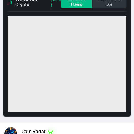
Crypto
)
Hướng
Dõi
Coin Radar