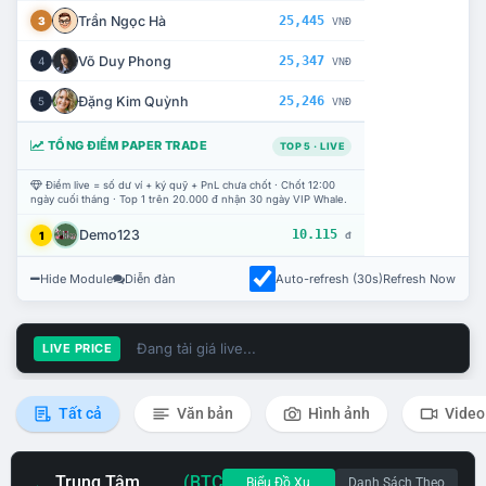
Trần Ngọc Hà
25,445
3
VNĐ
Võ Duy Phong
25,347
4
VNĐ
Đặng Kim Quỳnh
25,246
5
VNĐ
TỔNG ĐIỂM PAPER TRADE
TOP 5 · LIVE
Điểm live = số dư ví + ký quỹ + PnL chưa chốt · Chốt 12:00
ngày cuối tháng · Top 1 trên 20.000 đ nhận 30 ngày VIP Whale.
Demo123
10.115
1
đ
Hide Module
Diễn đàn
Auto-refresh (30s)
Refresh Now
Đang tải giá live...
LIVE PRICE
Tất cả
Văn bản
Hình ảnh
Video
Trung Tâm
(BTC
Biểu Đồ Xu
Danh Sách Theo