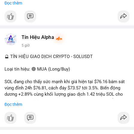
Đọc thêm
hướng đi của dòng tiền. Tránh hành động theo cảm xúc, ưu
#vlikevn
#titanbot
tiên quản trị rủi ro và không mở vị thế lớn trước khi có tín hiệu
rõ ràng về đích đến của số BTC này.
📰 Nguồn: CoinDesk
#94dot58btc
#vilanh
#chuyentiencavoi
#btcmempool
#dongtienlon
Tín Hiệu Alpha
5 giờ
🔮 TÍN HIỆU GIAO DỊCH CRYPTO - SOLUSDT
Loại tín hiệu: 🟢 MUA (Long/Buy)
SOL đang cho thấy sức mạnh khi giá hiện tại $76.16 bám sát
vùng đỉnh 24h $76.81, cách đáy $73.57 tới 3.5%. Biến động
dương +2.89% cùng khối lượng giao dịch 1.42 triệu SOL cho
thấy lực cầu chủ động đang chiếm ưu thế, phe mua kiểm soát
Đọc thêm
hoàn toàn nhịp điều chỉnh.
Khuyến nghị giao dịch cụ thể:
- Vùng Entry: 75.80 - 76.20 (chờ retest vùng kháng cự cũ thành
hỗ trợ)