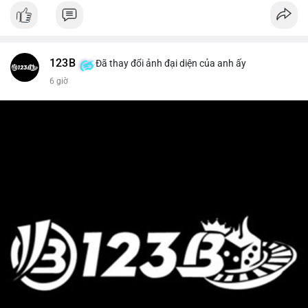
123B
Đã thay đổi ảnh đại diện của anh ấy
6 giờ