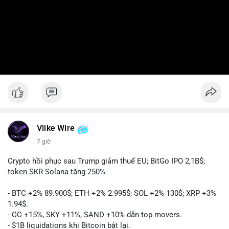
Vlike Wire
7 giờ
Crypto hồi phục sau Trump giảm thuế EU; BitGo IPO 2,1B$;
token SKR Solana tăng 250%
- BTC +2% 89.900$; ETH +2% 2.995$; SOL +2% 130$; XRP +3%
1.94$.
- CC +15%, SKY +11%, SAND +10% dẫn top movers.
- $1B liquidations khi Bitcoin bật lại.