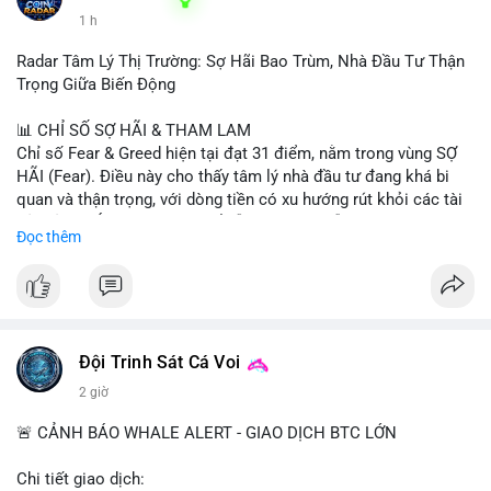
1 h
Radar Tâm Lý Thị Trường: Sợ Hãi Bao Trùm, Nhà Đầu Tư Thận
Trọng Giữa Biến Động
📊 CHỈ SỐ SỢ HÃI & THAM LAM
Chỉ số Fear & Greed hiện tại đạt 31 điểm, nằm trong vùng SỢ
HÃI (Fear). Điều này cho thấy tâm lý nhà đầu tư đang khá bi
quan và thận trọng, với dòng tiền có xu hướng rút khỏi các tài
sản rủi ro. Áp lực bán có thể vẫn còn tiếp diễn trong ngắn hạn,
Đọc thêm
nhưng đây cũng có thể là cơ hội cho những nhà đầu tư dài hạn.
📈 XU HƯỚNG TÌM KIẾM & THẢO LUẬN
• Trên CoinGecko, các đồng coin nổi bật gồm Pudgy Penguins
(PENGU), Tutorial (TUT), (PUMP), Cash Cat (CASHCAT), Fake
World Assets (FWA), Pepe (PEPE) và StonkBroker
Đội Trinh Sát Cá Voi
(STONKBROKER). Các token meme và mới nổi đang thu hút sự
2 giờ
chú ý.
• Tại Việt Nam, Google Trends cho thấy các chủ đề ngoài
🚨 CẢNH BÁO WHALE ALERT - GIAO DỊCH BTC LỚN
crypto như thời tiết, lịch cúp điện, và thể thao (Inter Miami vs
Monterrey) chiếm ưu thế, cho thấy sự quan tâm đến crypto
Chi tiết giao dịch: