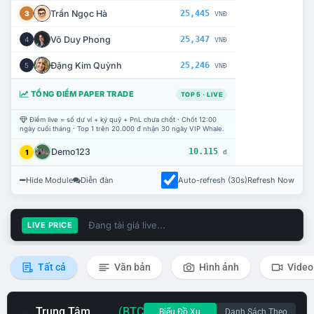
Trần Ngọc Hà
25,445
3
VNĐ
Võ Duy Phong
25,347
4
VNĐ
Đặng Kim Quỳnh
25,246
5
VNĐ
TỔNG ĐIỂM PAPER TRADE
TOP 5 · LIVE
Điểm live = số dư ví + ký quỹ + PnL chưa chốt · Chốt 12:00
ngày cuối tháng · Top 1 trên 20.000 đ nhận 30 ngày VIP Whale.
Demo123
10.115
1
đ
Hide Module
Diễn đàn
Auto-refresh (30s)
Refresh Now
Đang tải giá live...
LIVE PRICE
Tất cả
Văn bản
Hình ảnh
Video
Trung Tâm
(BTC
Biểu Đồ Xu
Danh Sách Theo