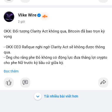
Vlike Wire
2 giờ
OKX: Đối tượng Clarity Act không qua, Bitcoin đã bao trọn kỳ
vọng
- OKX CEO Rafique nghi ngờ Clarity Act sẽ không được thông
qua.
- Ông cho rằng phe Đỏ không có động lực đưa thắng lợi crypto
cho phe Nữ trước kỳ bầu cử giữa kỳ.
- Sự lạc quan đã được giá Bitcoin phản ánh, không cần thêm
Đọc thêm
hỗ trợ pháp lý.
- Nếu luật không qua, Bitcoin vẫn duy trì mức giá hiện tại.
#binancesquare
#cryptonews
#btc
Tải nhiều bài viết hơn
$btc
#vlikevn
#titanbot