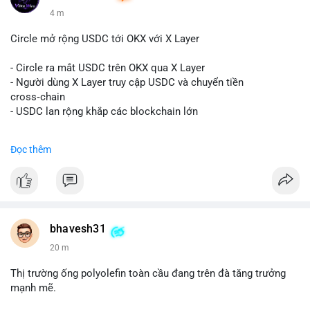
4 m
Circle mở rộng USDC tới OKX với X Layer
- Circle ra mắt USDC trên OKX qua X Layer
- Người dùng X Layer truy cập USDC và chuyển tiền
cross‑chain
- USDC lan rộng khắp các blockchain lớn
#binancesquare
#cryptonews
#usdc
#okx
#xlayer
Đọc thêm
$usdc
#vlikevn
#titanbot
📰 Nguồn: Cointelegraph
bhavesh31
20 m
Thị trường ống polyolefin toàn cầu đang trên đà tăng trưởng
mạnh mẽ.