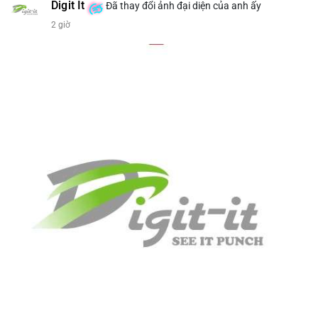
bán tiềm năng...) và tác động tâm lý thị trường.
Digit It
Đã thay đổi ảnh đại diện của anh ấy
2 giờ
Lời khuyên ngắn gọn cho nhà đầu tư nhỏ lẻ.
#8.4854BTC
#551kusd
#chuyenvilon
#mempoolbtc
#dongtiencavoi