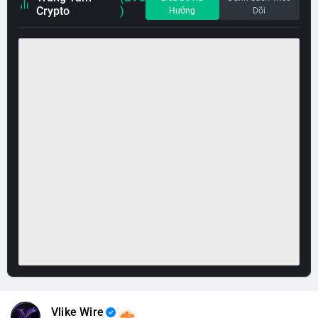
Crypto
)
Hướng
Dõi
Vlike Wire