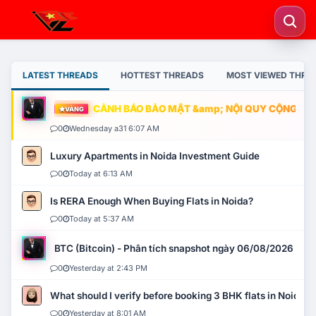
LATEST THREADS
HOTTEST THREADS
MOST VIEWED THRE
CẢNH BÁO BẢO MẬT &amp; NỘI QUY CỘNG ĐỒNG
VÀNG
0
Wednesday a31 6:07 AM
Luxury Apartments in Noida Investment Guide
0
Today at 6:13 AM
Is RERA Enough When Buying Flats in Noida?
0
Today at 5:37 AM
BTC (Bitcoin) - Phân tích snapshot ngày 06/08/2026
0
Yesterday at 2:43 PM
What should I verify before booking 3 BHK flats in Noida?
0
Yesterday at 8:01 AM