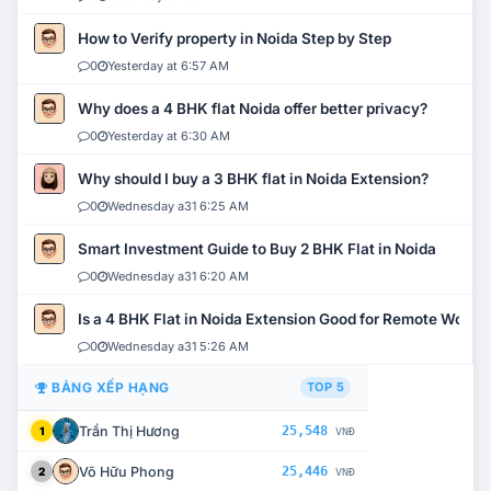
How to Verify property in Noida Step by Step
0
Yesterday at 6:57 AM
Why does a 4 BHK flat Noida offer better privacy?
0
Yesterday at 6:30 AM
Why should I buy a 3 BHK flat in Noida Extension?
0
Wednesday a31 6:25 AM
Smart Investment Guide to Buy 2 BHK Flat in Noida
0
Wednesday a31 6:20 AM
Is a 4 BHK Flat in Noida Extension Good for Remote Work?
0
Wednesday a31 5:26 AM
BẢNG XẾP HẠNG
TOP 5
Trần Thị Hương
25,548
1
VNĐ
Võ Hữu Phong
25,446
2
VNĐ