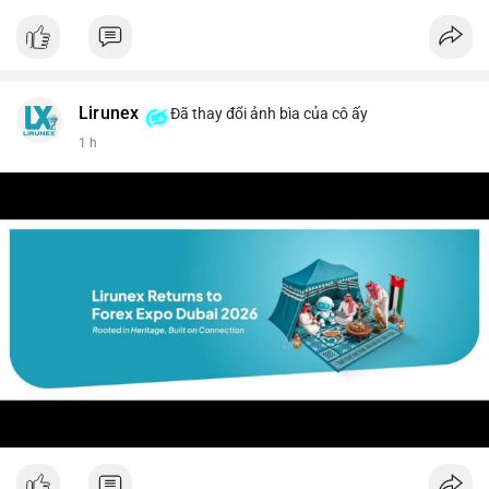
#vlikevn
#titanbot
📰 Nguồn: CoinDesk
Lirunex
Đã thay đổi ảnh bìa của cô ấy
1 h