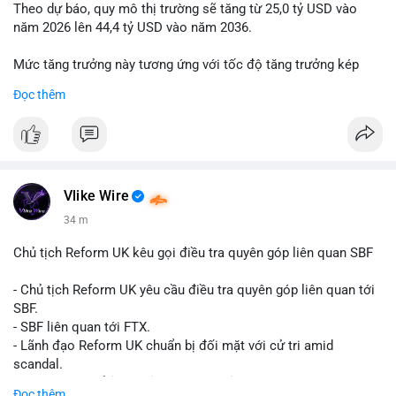
Theo dự báo, quy mô thị trường sẽ tăng từ 25,0 tỷ USD vào
năm 2026 lên 44,4 tỷ USD vào năm 2036.
Mức tăng trưởng này tương ứng với tốc độ tăng trưởng kép
hàng năm (CAGR) đạt 5,9% trong giai đoạn dự báo.
Đọc thêm
Đây là tín hiệu tích cực cho các nhà sản xuất, nhà phân phối và
nhà đầu tư trong ngành vật liệu xây dựng và hạ tầng.
Bạn đánh giá thế nào về tiềm năng của dòng sản phẩm ống
nhựa polyolefin trong tương lai?
Vlike Wire
34 m
Chủ tịch Reform UK kêu gọi điều tra quyên góp liên quan SBF
- Chủ tịch Reform UK yêu cầu điều tra quyên góp liên quan tới
SBF.
- SBF liên quan tới FTX.
- Lãnh đạo Reform UK chuẩn bị đối mặt với cử tri amid
scandal.
- Sự kiện có thể ảnh hưởng đến hình ảnh SBF và FTX.
Đọc thêm