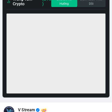
Crypto
)
Hướng
Dõi
V Stream