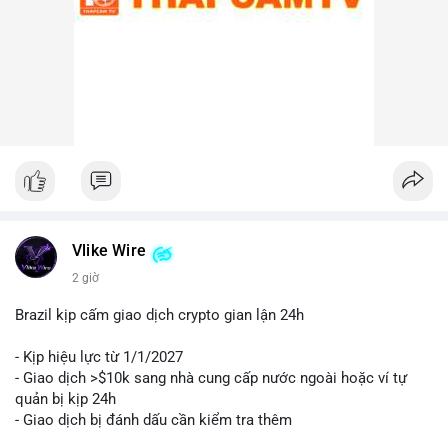
Lời khuyên cho nhà đầu tư nhỏ lẻ:
Nhà đầu tư nên theo dõi sát các địa chỉ ví nhận trong giao dịch
này. Nếu BTC được chuyển lên sàn trong 24-48 giờ tới, hãy
thận trọng trước khả năng điều chỉnh giá. Ngược lại, nếu ví
nhận là ví lạnh, đây có thể là tín hiệu tích cực cho xu hướng
trung hạn. Quản lý rủi ro chặt chẽ và tránh hành động theo cảm
xúc là ưu tiên hàng đầu.
#44btc
#vilanh
#tichluydaihan
#btcmempool
#2tr86usd
Vlike Wire
2 giờ
Brazil kịp cấm giao dịch crypto gian lận 24h
- Kịp hiệu lực từ 1/1/2027
- Giao dịch >$10k sang nhà cung cấp nước ngoài hoặc ví tự
quản bị kịp 24h
- Giao dịch bị đánh dấu cần kiểm tra thêm