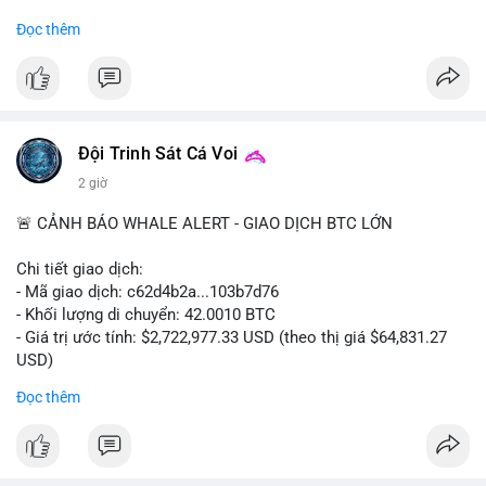
#binancesquare
#cryptonews
#regulation
Đọc thêm
$btc $eth
#vlikevn
#titanbot
📰 Nguồn: Cointelegraph
Đội Trinh Sát Cá Voi
2 giờ
🚨 CẢNH BÁO WHALE ALERT - GIAO DỊCH BTC LỚN
Chi tiết giao dịch:
- Mã giao dịch: c62d4b2a...103b7d76
- Khối lượng di chuyển: 42.0010 BTC
- Giá trị ước tính: $2,722,977.33 USD (theo thị giá $64,831.27
USD)
- Thời gian: 09:19:19 2026-08-09 UTC
Đọc thêm
Một khối lượng 42 BTC trị giá hơn 2.7 triệu USD vừa được xác
nhận trong mempool. Với mức giá hiện tại, động thái này cho
thấy cá voi đang tái cơ cấu danh mục. Nếu dòng tiền hướng về