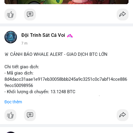
Đội Trinh Sát Cá Voi
7 m
🚨 CẢNH BÁO WHALE ALERT - GIAO DỊCH BTC LỚN
Chi tiết giao dịch:
- Mã giao dịch:
8d4dacc31aae1e917eb30058bbb245a9c3251c0c7abf14cce886
9ecc50098956
- Khối lượng di chuyển: 13.1248 BTC
- Giá trị ước tính: $852,797.92 USD (theo thị giá $64,975.99
Đọc thêm
USD)
- Thời gian: 11:19:18 2026-08-09 UTC
Nhận định phân tích:
Khối lượng 13.1248 BTC, tương đương hơn 850 nghìn USD,