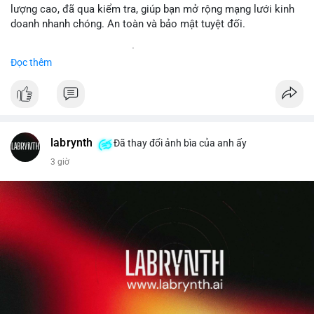
lượng cao, đã qua kiểm tra, giúp bạn mở rộng mạng lưới kinh
doanh nhanh chóng. An toàn và bảo mật tuyệt đối.
Đặt hàng ngay hôm nay để nhận ưu đãi tốt nhất!
Đọc thêm
✅ Đặt hàng: localpvashop
✅ Phản hồi trong 24 giờ
✅ WhatsApp: +1 (66
215-8938
✅ Telegram: @localpvashop
labrynth
✅ Email: localpvashop@gmail.com
Đã thay đổi ảnh bìa của anh ấy
3 giờ
Liên hệ ngay để được tư vấn chi tiết và hỗ trợ tận tình.