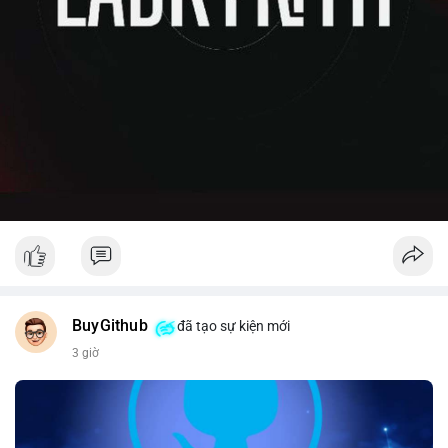
BuyGithub
đã tạo sự kiện mới
3 giờ