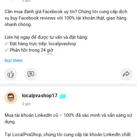
3 giờ
- Email: localpvashop@gmail.com
Cần mua đánh giá Facebook uy tín? Chúng tôi cung cấp dịch
Đừng bỏ lỡ cơ hội sở hữu tài khoản WeChat chất lượng với giá
vụ buy Facebook reviews với 100% tài khoản thật, giao hàng
tốt. Liên hệ ngay!
nhanh chóng.
Liên hệ ngay để được tư vấn và đặt hàng:
✅ Đặt hàng trực tiếp: localpvashop
✅ Phản hồi trong 24 giờ
✅ WhatsApp: +1 (66
215-8938
Đọc thêm
✅ Telegram: @localpvashop
✅ Email: localpvashop@gmail.com
Chất lượng đảm bảo, hỗ trợ tận tình. Hãy liên hệ ngay hôm
nay!
localpvashop17
3 giờ
Mua tài khoản LinkedIn cũ – 100% đã xác minh và sẵn sàng sử
dụng.
Tại LocalPvaShop, chúng tôi cung cấp tài khoản LinkedIn chất