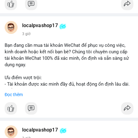
👉 Order tại: localpvashop
👉 Phản hồi 24/7
👉 WhatsApp: +1 660 215-8938
👉 Telegram: @localpvashop
localpvashop17
👉 Email: localpvashop@gmail.com
3 giờ
Đừng bỏ lỡ cơ hội cải thiện danh tiếng trực tuyến của bạn một
Bạn đang cần mua tài khoản WeChat để phục vụ công việc,
cách hiệu quả!
kinh doanh hoặc kết nối bạn bè? Chúng tôi chuyên cung cấp
tài khoản WeChat 100% đã xác minh, ổn định và sẵn sàng sử
dụng ngay.
Ưu điểm vượt trội:
- Tài khoản được xác minh đầy đủ, hoạt động ổn định lâu dài.
- Hỗ trợ khách hàng 24/7, phản hồi nhanh chóng.
Đọc thêm
- Giao dịch an toàn, bảo mật thông tin.
Đặt hàng ngay hôm nay để nhận ưu đãi tốt nhất!
Liên hệ với chúng tôi qua:
localpvashop17
- WhatsApp: +1 (66
215-8938
- Telegram: @localpvashop