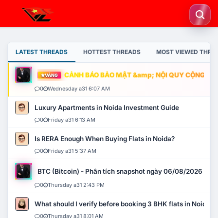
LATEST THREADS
HOTTEST THREADS
MOST VIEWED THRE
CẢNH BÁO BẢO MẬT &amp; NỘI QUY CỘNG ĐỒNG
VÀNG
0
Wednesday a31 6:07 AM
Luxury Apartments in Noida Investment Guide
0
Friday a31 6:13 AM
Is RERA Enough When Buying Flats in Noida?
0
Friday a31 5:37 AM
BTC (Bitcoin) - Phân tích snapshot ngày 06/08/2026
0
Thursday a31 2:43 PM
What should I verify before booking 3 BHK flats in Noida?
0
Thursday a31 8:01 AM