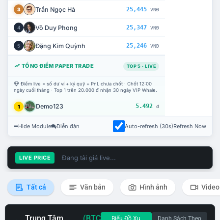
Trần Ngọc Hà
25,445
3
VNĐ
Võ Duy Phong
25,347
4
VNĐ
Đặng Kim Quỳnh
25,246
5
VNĐ
TỔNG ĐIỂM PAPER TRADE
TOP 5 · LIVE
Điểm live = số dư ví + ký quỹ + PnL chưa chốt · Chốt 12:00
ngày cuối tháng · Top 1 trên 20.000 đ nhận 30 ngày VIP Whale.
Demo123
5.492
1
đ
Hide Module
Diễn đàn
Auto-refresh (30s)
Refresh Now
Đang tải giá live...
LIVE PRICE
Tất cả
Văn bản
Hình ảnh
Video
Trung Tâm
(BTC
Biểu Đồ Xu
Danh Sách Theo