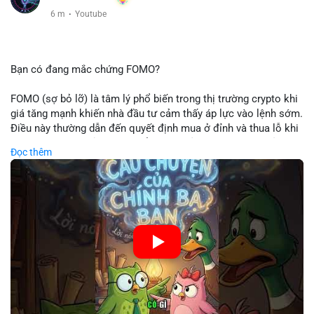
6 m
·
Youtube
Bạn có đang mắc chứng FOMO?
FOMO (sợ bỏ lỡ) là tâm lý phổ biến trong thị trường crypto khi
giá tăng mạnh khiến nhà đầu tư cảm thấy áp lực vào lệnh sớm.
Điều này thường dẫn đến quyết định mua ở đỉnh và thua lỗ khi
thị trường điều chỉnh. Cần kiểm soát cảm xúc và tuân thủ
Đọc thêm
chiến lược đầu tư rõ ràng.
🎥 Xem video trực tiếp tại:
Nguồn: Cú Thông Thái