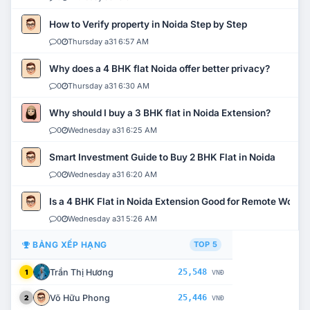
How to Verify property in Noida Step by Step
0
Thursday a31 6:57 AM
Why does a 4 BHK flat Noida offer better privacy?
0
Thursday a31 6:30 AM
Why should I buy a 3 BHK flat in Noida Extension?
0
Wednesday a31 6:25 AM
Smart Investment Guide to Buy 2 BHK Flat in Noida
0
Wednesday a31 6:20 AM
Is a 4 BHK Flat in Noida Extension Good for Remote Work?
0
Wednesday a31 5:26 AM
BẢNG XẾP HẠNG
TOP 5
Trần Thị Hương
25,548
1
VNĐ
Võ Hữu Phong
25,446
2
VNĐ