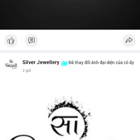
#19dot8371btc
#vilanh
#tichluydaihan
#phanbotaisan
#gia65k
Silver Jewellery
Đã thay đổi ảnh đại diện của cô ấy
2 giờ