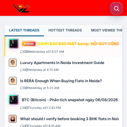
LATEST THREADS
HOTTEST THREADS
MOST VIEWED THRE
CẢNH BÁO BẢO MẬT &amp; NỘI QUY CỘNG ĐỒNG
VÀNG
0
Wednesday a31 6:07 AM
Luxury Apartments in Noida Investment Guide
0
Yesterday at 6:13 AM
Is RERA Enough When Buying Flats in Noida?
0
Yesterday at 5:37 AM
BTC (Bitcoin) - Phân tích snapshot ngày 06/08/2026
0
Thursday a31 2:43 PM
What should I verify before booking 3 BHK flats in Noida?
0
Thursday a31 8:01 AM