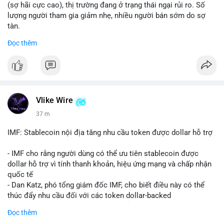
(sợ hãi cực cao), thị trường đang ở trạng thái ngại rủi ro. Số
lượng người tham gia giảm nhẹ, nhiều người bán sớm do sợ
tàn.
Đọc thêm
📈 XU HƯỚNG TÌM KIẾM & THẢO LUẬN: Biconomy (BICO),
Pudgy Penguins (PENGU), Bitcoin SV (BSV) và Kaspa (KAS) là
coin được tìm kiếm nhiều nhất. Chủ đề NFT (Pudgy Penguins),
AI (Hyperliquid) và ổn định (BSV) nổi bật.
💬 DÒNG CHẢY TIN TỨC & TRUYỀN THÔNG: Bàn tán trên
Vlike Wire
Binance Square tập trung vào lệnh kẹp, dự báo NVDA và Musk
37 m
Starship 13. Telegram nhấn mạnh luật mới tại Brazil và tranh
luận về Clearity Act.
IMF: Stablecoin nội địa tăng nhu cầu token được dollar hỗ trợ
💡 NHẬN ĐỊNH & KHUYẾN NGHỊ: Tâm lý ngắn hạn vẫn tiêu
- IMF cho rằng người dùng có thể ưu tiên stablecoin được
cực do sợ hãi, nhưng xu hướng coin nhỏ và tin tức AI/NVIDA
dollar hỗ trợ vì tính thanh khoản, hiệu ứng mạng và chấp nhận
có thể tạo cơ hội mua sớm. Cần theo dõi sự thay đổi trong
quốc tế
chính sách crypto Mỹ.
- Dan Katz, phó tổng giám đốc IMF, cho biết điều này có thể
thúc đẩy nhu cầu đối với các token dollar-backed
📊 Nguồn: Radar Tâm Lý Thị Trường
- Nhận định được đưa ra trong bối cảnh các quốc gia phát
Đọc thêm
triển stablecoin nội địa