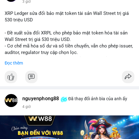
3 giờ
XRP Ledger sửa đổi bảo mật token tài sản Wall Street trị giá
530 triệu USD
- Đề xuất sửa đổi XRPL cho phép bảo mật token hóa tài sản
Wall Street trị giá 530 triệu USD.
- Cơ chế mã hóa số dư và số tiền chuyển, vẫn cho phép issuer,
auditor, regulator truy cập chọn lọc.
- Mục tiêu: tăng tính riêng tư, tuân thủ quy định, bảo vệ dữ liệu
Đọc thêm
tài chính.
- Đề xuất đang được xem xét bởi cộng đồng XRPL và các tổ
chức tài chính.
#binancesquare
#cryptonews
#xrp
nguyenphong88
Đã thay đổi ảnh bìa của anh ấy
$xrp
4 giờ
#vlikevn
#titanbot
📰 Nguồn: CoinDesk