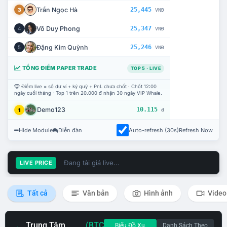
Trần Ngọc Hà
25,445
3
VNĐ
Võ Duy Phong
25,347
4
VNĐ
Đặng Kim Quỳnh
25,246
5
VNĐ
TỔNG ĐIỂM PAPER TRADE
TOP 5 · LIVE
Điểm live = số dư ví + ký quỹ + PnL chưa chốt · Chốt 12:00
ngày cuối tháng · Top 1 trên 20.000 đ nhận 30 ngày VIP Whale.
Demo123
10.115
1
đ
Hide Module
Diễn đàn
Auto-refresh (30s)
Refresh Now
Đang tải giá live...
LIVE PRICE
Tất cả
Văn bản
Hình ảnh
Video
Trung Tâm
(BTC
Biểu Đồ Xu
Danh Sách Theo