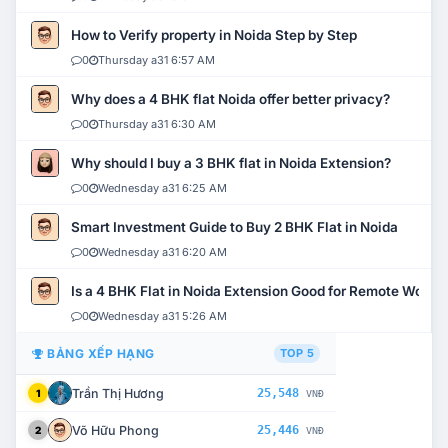
How to Verify property in Noida Step by Step
0
Thursday a31 6:57 AM
Why does a 4 BHK flat Noida offer better privacy?
0
Thursday a31 6:30 AM
Why should I buy a 3 BHK flat in Noida Extension?
0
Wednesday a31 6:25 AM
Smart Investment Guide to Buy 2 BHK Flat in Noida
0
Wednesday a31 6:20 AM
Is a 4 BHK Flat in Noida Extension Good for Remote Work?
0
Wednesday a31 5:26 AM
BẢNG XẾP HẠNG
TOP 5
Trần Thị Hương
25,548
1
VNĐ
Võ Hữu Phong
25,446
2
VNĐ