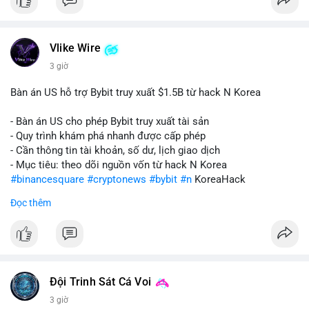
Vlike Wire
3 giờ
Bàn án US hỗ trợ Bybit truy xuất $1.5B từ hack N Korea
- Bàn án US cho phép Bybit truy xuất tài sản
- Quy trình khám phá nhanh được cấp phép
- Cần thông tin tài khoản, số dư, lịch giao dịch
- Mục tiêu: theo dõi nguồn vốn từ hack N Korea
#binancesquare
#cryptonews
#bybit
#n
KoreaHack
Đọc thêm
$btc $eth
#vlikevn
#titanbot
📰 Nguồn: Cointelegraph
Đội Trinh Sát Cá Voi
3 giờ