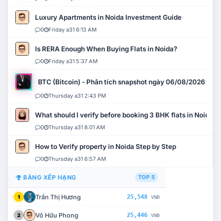
Luxury Apartments in Noida Investment Guide
0
Friday a31 6:13 AM
Is RERA Enough When Buying Flats in Noida?
0
Friday a31 5:37 AM
BTC (Bitcoin) - Phân tích snapshot ngày 06/08/2026
0
Thursday a31 2:43 PM
What should I verify before booking 3 BHK flats in Noida?
0
Thursday a31 8:01 AM
How to Verify property in Noida Step by Step
0
Thursday a31 6:57 AM
BẢNG XẾP HẠNG
TOP 5
Trần Thị Hương
25,548
1
VNĐ
Võ Hữu Phong
25,446
2
VNĐ