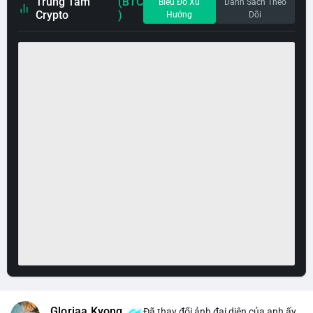
Trung Tâm
(BTC
Biểu Đồ Xu
Danh Sách Theo
Crypto
)
Hướng
Dõi
Gloriaa Kyong
Đã thay đổi ảnh đại diện của anh ấy