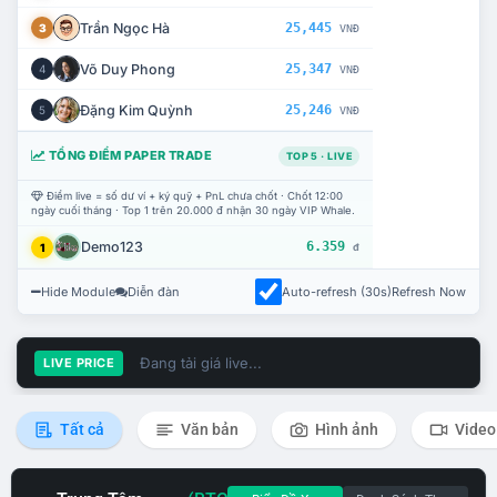
Trần Ngọc Hà
25,445
3
VNĐ
Võ Duy Phong
25,347
4
VNĐ
Đặng Kim Quỳnh
25,246
5
VNĐ
TỔNG ĐIỂM PAPER TRADE
TOP 5 · LIVE
Điểm live = số dư ví + ký quỹ + PnL chưa chốt · Chốt 12:00
ngày cuối tháng · Top 1 trên 20.000 đ nhận 30 ngày VIP Whale.
Demo123
6.359
1
đ
Hide Module
Diễn đàn
Auto-refresh (30s)
Refresh Now
Đang tải giá live...
LIVE PRICE
Tất cả
Văn bản
Hình ảnh
Video