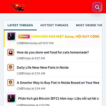
LATEST THREADS
HOTTEST THREADS
MOST VIEWED THRE
CẢNH BÁO BẢO MẬT &amp; NỘI QUY CỘNG ĐỒNG
VÀNG
0
Wednesday a31 6:07 AM
How do you store wet food for cats homemade?
0
Today at 9:07 AM
Daily Life Near New Flats in Noida
0
Today at 5:52 AM
A Smarter Way to Buy Flat in Noida Based on Your Needs
0
Today at 5:04 AM
Phân tích giá Bitcoin (BTC) hôm nay: Liệu nỗi sợ hãi có mở 
0
Yesterday at 2:33 PM