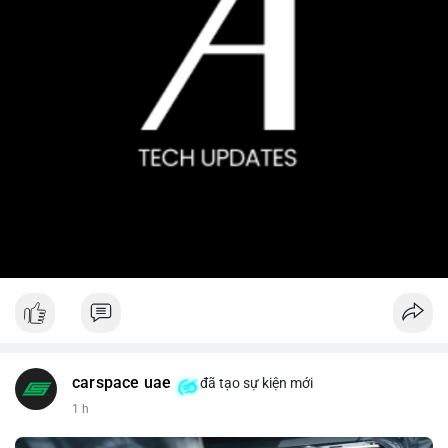
carspace uae
đã tạo sự kiện mới
1 h