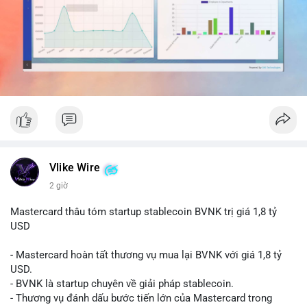
dịch đơn lẻ, đây có thể là hành động gom hàng vào ví lạnh để
tích lũy dài hạn.
Nhà đầu tư nhỏ lẻ nên theo dõi sát dòng tiền tiếp theo từ địa
chỉ nguồn. Nếu thấy dòng tiền đổ vào sàn giao dịch, cần thận
trọng với nhịp điều chỉnh ngắn hạn. Tránh hành động theo cảm
xúc, hãy chờ xác nhận hướng đi của dòng tiền trước khi đưa ra
quyết định vào lệnh.
#525btc
#cavoichuyentien
#btcmempool
#phantichonchain
#biendonggia
Vlike Wire
2 giờ
Mastercard thâu tóm startup stablecoin BVNK trị giá 1,8 tỷ
USD
- Mastercard hoàn tất thương vụ mua lại BVNK với giá 1,8 tỷ
USD.
- BVNK là startup chuyên về giải pháp stablecoin.
- Thương vụ đánh dấu bước tiến lớn của Mastercard trong