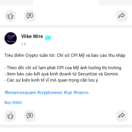
Vlike Wire
1 h
Tiêu điểm Crypto tuần tới: Chỉ số CPI Mỹ và báo cáo thu nhập
- Theo dõi chỉ số lạm phát CPI của Mỹ ảnh hưởng thị trường.
- Xem báo cáo kết quả kinh doanh từ Securitize và Gemini.
- Các sự kiện kinh tế vĩ mô quan trọng cần lưu ý.
#binancesquare
#cryptonews
#cpi
#macro
Đọc thêm
$btc $eth
#vlikevn
#titanbot
📰 Nguồn: CoinDesk