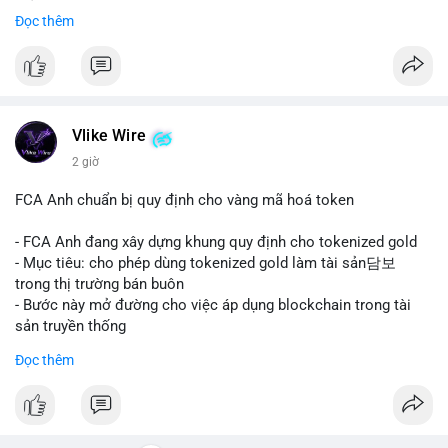
mảng thanh toán số.
Đọc thêm
#mastercard
#bvnk
#stablecoin
#cryptonews
#binancesquare
$btc $eth
#vlikevn
#titanbot
Vlike Wire
2 giờ
📰 Nguồn: CoinDesk
FCA Anh chuẩn bị quy định cho vàng mã hoá token
- FCA Anh đang xây dựng khung quy định cho tokenized gold
- Mục tiêu: cho phép dùng tokenized gold làm tài sản담보
trong thị trường bán buôn
- Bước này mở đường cho việc áp dụng blockchain trong tài
sản truyền thống
#binancesquare
#cryptonews
#tokenizedgold
#fca
#uk
Đọc thêm
$btc $eth
#vlikevn
#titanbot