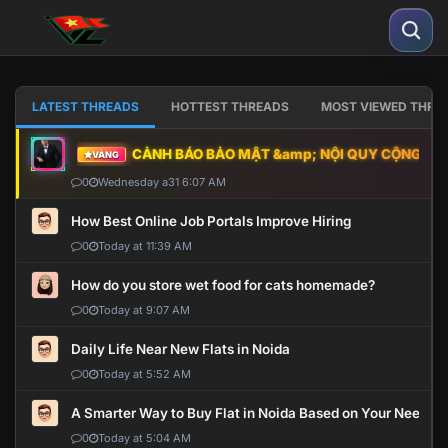
LATEST THREADS
HOTTEST THREADS
MOST VIEWED THRE
CẢNH BÁO BẢO MẬT &amp; NỘI QUY CỘNG ĐỒNG
VÀNG
0
Wednesday a31 6:07 AM
How Best Online Job Portals Improve Hiring
0
Today at 11:39 AM
How do you store wet food for cats homemade?
0
Today at 9:07 AM
Daily Life Near New Flats in Noida
0
Today at 5:52 AM
A Smarter Way to Buy Flat in Noida Based on Your Needs
0
Today at 5:04 AM