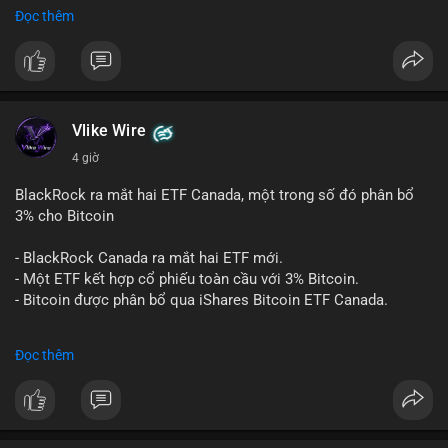
Đọc thêm
#binancesquare
#cryptonews
#btc
$btc
#vlikevn
#titanbot
Vlike Wire
📰 Nguồn: Cointelegraph
4 giờ
BlackRock ra mắt hai ETF Canada, một trong số đó phân bổ
3% cho Bitcoin
- BlackRock Canada ra mắt hai ETF mới.
- Một ETF kết hợp cổ phiếu toàn cầu với 3% Bitcoin.
- Bitcoin được phân bổ qua iShares Bitcoin ETF Canada.
#binancesquare
#cryptonews
#btc
Đọc thêm
$btc
#vlikevn
#titanbot