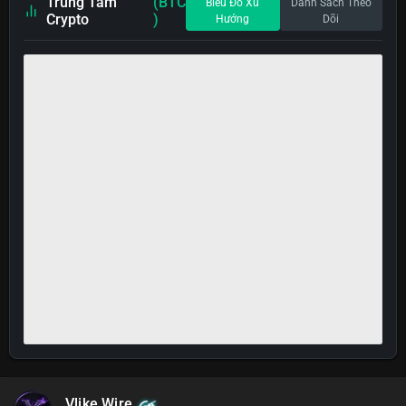
Trung Tâm
(BTC
Biểu Đồ Xu
Danh Sách Theo
Crypto
)
Hướng
Dõi
Vlike Wire