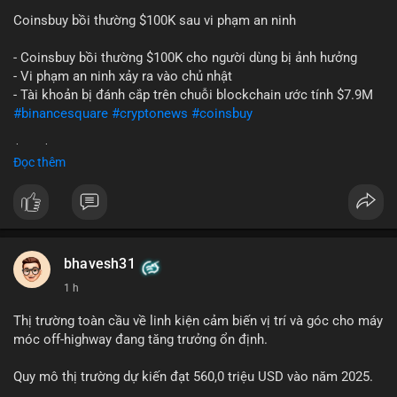
Coinsbuy bồi thường $100K sau vi phạm an ninh
- Coinsbuy bồi thường $100K cho người dùng bị ảnh hưởng
- Vi phạm an ninh xảy ra vào chủ nhật
- Tài khoản bị đánh cắp trên chuỗi blockchain ước tính $7.9M
#binancesquare
#cryptonews
#coinsbuy
$btc $eth
Đọc thêm
#vlikevn
#titanbot
📰 Nguồn: Cointelegraph
bhavesh31
1 h
Thị trường toàn cầu về linh kiện cảm biến vị trí và góc cho máy
móc off-highway đang tăng trưởng ổn định.
Quy mô thị trường dự kiến đạt 560,0 triệu USD vào năm 2025.