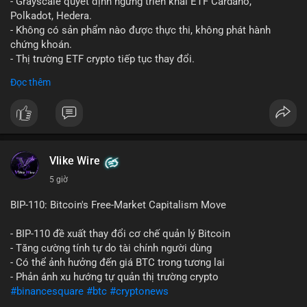
- Grayscale quyết định ngừng triển khai ETF Cardano,
Polkadot, Hedera.
- Không có sản phẩm nào được thực thi, không phát hành
chứng khoán.
- Thị trường ETF crypto tiếp tục thay đổi.
#binancesquare
#cryptonews
#ada
#dot
#hbar
Đọc thêm
$ada $dot $hbar
#vlikevn
#titanbot
📰 Nguồn: CoinDesk
Vlike Wire
5 giờ
BIP-110: Bitcoin's Free-Market Capitalism Move
- BIP-110 đề xuất thay đổi cơ chế quản lý Bitcoin
- Tăng cường tính tự do tài chính người dùng
- Có thể ảnh hưởng đến giá BTC trong tương lai
- Phản ánh xu hướng tự quản thị trường crypto
#binancesquare
#btc
#cryptonews