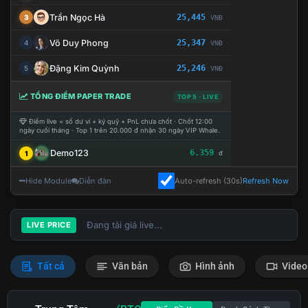
Trần Ngọc Hà
25,445
3
VNĐ
Võ Duy Phong
25,347
4
VNĐ
Đặng Kim Quỳnh
25,246
5
VNĐ
TỔNG ĐIỂM PAPER TRADE
TOP 5 · LIVE
Điểm live = số dư ví + ký quỹ + PnL chưa chốt · Chốt 12:00
ngày cuối tháng · Top 1 trên 20.000 đ nhận 30 ngày VIP Whale.
Demo123
6.359
1
đ
Hide Module
Diễn đàn
Auto-refresh (30s)
Refresh Now
Đang tải giá live...
LIVE PRICE
Tất cả
Văn bản
Hình ảnh
Video