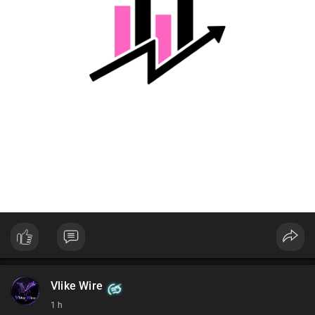
Lời khuyên cho nhà đầu tư nhỏ lẻ:
Nhà đầu tư nên theo dõi xác nhận giao dịch và dòng tiền tiếp
theo từ ví này. Tránh hành động theo cảm tính, ưu tiên quản trị
rủi ro và không sử dụng đòn bẩy quá mức trong giai đoạn biến
động.
#128dot95btc
#8triệuusd
#chuyenvilanh
#aplucban
#btcmempool
Vlike Wire
1 h