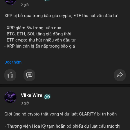
dài hạn, hoặc chuẩn bị thanh khoản để bán trên sàn. Việc di
2 giờ
chuyển một lượng lớn BTC trong thời điểm thị trường biến
động mạnh tạo tâm lý thận trọng, giới đầu tư theo dõi sát sao
XRP bị bỏ qua trong bão giá crypto, ETF thu hút vốn đầu tư
liệu dòng tiền này có đổ vào sàn giao dịch hay không.
- XRP giảm 5% trong tuần qua
Lời khuyên:
- BTC, ETH, SOL tăng giá đồng thời
Nhà đầu tư nhỏ lẻ nên quan sát thêm các giao dịch tiếp theo
- ETF crypto thu hút nhiều vốn đầu tư
từ cùng địa chỉ ví. Tránh hành động theo cảm xúc, chỉ vào lệnh
- XRP lân cận bị ẩn nấp trong bão giá
khi xác nhận xu hướng rõ ràng từ dòng tiền lớn.
$xrp
#xrp
$btc
#btc
$eth
#eth
$sol
#sol
Đọc thêm
#24point5btc
#cavoichuyentien
#mempoolbtc
#tichluydaihan
#1point56trieuusd
#vlikevn
#titanbot
📰 Nguồn: CoinDesk
Vlike Wire
3 giờ
Giới ủng hộ crypto thất vọng vì dự luật CLARITY bị trì hoãn
• Thượng viện Hoa Kỳ tạm hoãn bỏ phiếu dự luật cấu trúc thị