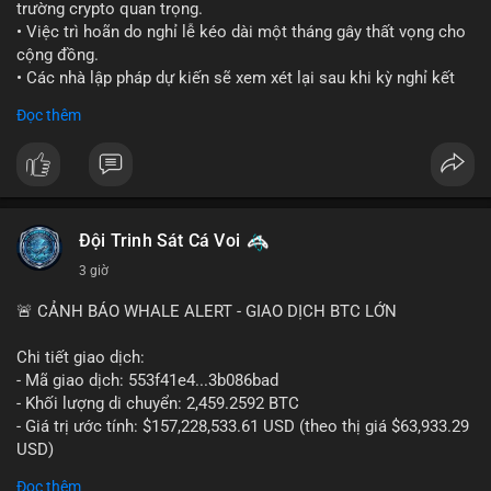
trường crypto quan trọng.
• Việc trì hoãn do nghỉ lễ kéo dài một tháng gây thất vọng cho
cộng đồng.
• Các nhà lập pháp dự kiến sẽ xem xét lại sau khi kỳ nghỉ kết
thúc.
Đọc thêm
#binancesquare
#cryptonews
#clarityact
#uspolitics
$btc $eth
#vlikevn
#titanbot
Đội Trinh Sát Cá Voi
3 giờ
📰 Nguồn: Cointelegraph
🚨 CẢNH BÁO WHALE ALERT - GIAO DỊCH BTC LỚN
Chi tiết giao dịch:
- Mã giao dịch: 553f41e4...3b086bad
- Khối lượng di chuyển: 2,459.2592 BTC
- Giá trị ước tính: $157,228,533.61 USD (theo thị giá $63,933.29
USD)
- Thời gian: 17:19:35 2026-08-10 UTC
Đọc thêm