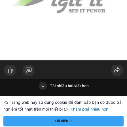
Tải nhiều bài viết hơn
<3 Trang web này sử dụng cookie để đảm bảo bạn có được trải
nghiệm tốt nhất trên mọi thiết bị ℇ>
Khám phá nhiều hơn
Solana
BNB
77.74
$76.14
$600
-2.30%
SOL
-1.44%
BNB
Đã hiểu!!!