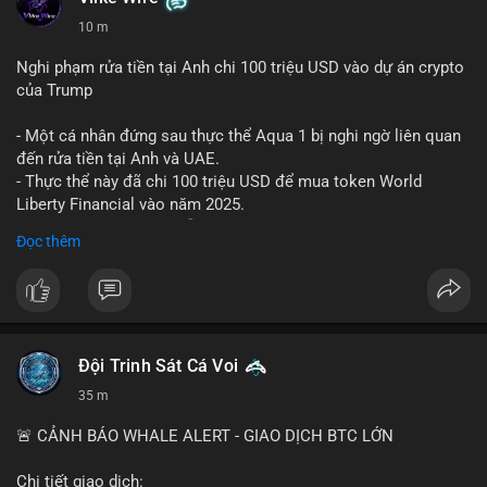
10 m
Nghi phạm rửa tiền tại Anh chi 100 triệu USD vào dự án crypto
của Trump
- Một cá nhân đứng sau thực thể Aqua 1 bị nghi ngờ liên quan
đến rửa tiền tại Anh và UAE.
- Thực thể này đã chi 100 triệu USD để mua token World
Liberty Financial vào năm 2025.
- Thông tin được trích dẫn từ tờ New York Times.
Đọc thêm
#binancesquare
#cryptonews
#worldlibertyfinancial
#trump
$wlf
#wlf
#vlikevn
#titanbot
Đội Trinh Sát Cá Voi
36 m
📰 Nguồn: Cointelegraph
🚨 CẢNH BÁO WHALE ALERT - GIAO DỊCH BTC LỚN
Chi tiết giao dịch: