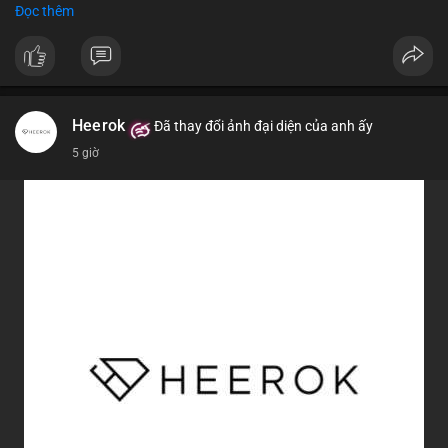
Đọc thêm
$btc
#vlikevn
#titanbot
📰 Nguồn: CoinDesk
Heerok
Đã thay đổi ảnh đại diện của anh ấy
5 giờ