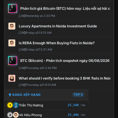
Phân tích giá Bitcoin (BTC) hôm nay: Liệu nỗi sợ hãi có mở 
0
Yesterday at 2:33 PM
Luxury Apartments in Noida Investment Guide
0
Friday a31 6:13 AM
Is RERA Enough When Buying Flats in Noida?
0
Friday a31 5:37 AM
BTC (Bitcoin) - Phân tích snapshot ngày 06/08/2026
0
Thursday a31 2:43 PM
What should I verify before booking 3 BHK flats in Noida?
0
Thursday a31 8:01 AM
BẢNG XẾP HẠNG
TOP 5
Trần Thị Hương
25,548
1
VNĐ
Võ Hữu Phong
25,446
2
VNĐ