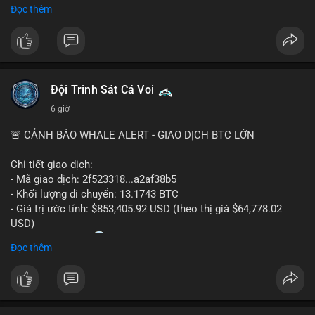
(router) của Jupiter.
Đọc thêm
- Tăng hiệu quả sử dụng vốn cho người dùng.
#solana
#jupiter
#sol
#defi
#binancesquare
$sol
Đội Trinh Sát Cá Voi
#vlikevn
#titanbot
6 giờ
📰 Nguồn: CoinDesk
🚨 CẢNH BÁO WHALE ALERT - GIAO DỊCH BTC LỚN
Chi tiết giao dịch:
- Mã giao dịch: 2f523318...a2af38b5
- Khối lượng di chuyển: 13.1743 BTC
- Giá trị ước tính: $853,405.92 USD (theo thị giá $64,778.02
USD)
- Thời gian: 14:20
2 2026-08-10 UTC
Đọc thêm
Nhận định phân tích:
Khối lượng 13.1743 BTC tương đương hơn 853 nghìn USD
được phát hiện trong mempool chưa xác nhận. Đây là mức
chuyển động đáng chú ý nhưng không quá lớn, cho thấy khả