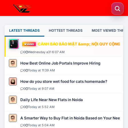
LATEST THREADS
HOTTEST THREADS
MOST VIEWED THRE
CẢNH BÁO BẢO MẬT &amp; NỘI QUY CỘNG ĐỒNG
VÀNG
0
Wednesday a31 6:07 AM
How Best Online Job Portals Improve Hiring
0
Today at 11:39 AM
How do you store wet food for cats homemade?
0
Today at 9:07 AM
Daily Life Near New Flats in Noida
0
Today at 5:52 AM
A Smarter Way to Buy Flat in Noida Based on Your Needs
0
Today at 5:04 AM