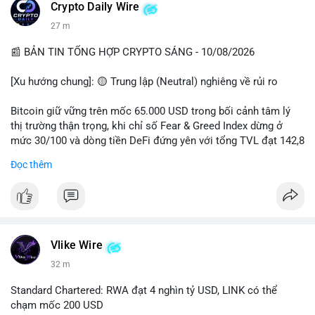
các quỹ phòng hộ sang vị thế Long là tín hiệu tích cực ngầm,
📰 Nguồn: CoinDesk
Crypto Daily Wire
nhưng biến động ngắn hạn vẫn cao.
27 m
• Khuyến nghị: Cẩn trọng với các lệnh Long/Short khi Bitcoin
chưa thoát khỏi vùng giá hiện tại. Theo dõi sát các tin tức về
📰 BẢN TIN TỔNG HỢP CRYPTO SÁNG - 10/08/2026
lạm phát (CPI) và động thái của các quỹ lớn.
[Xu hướng chung]: 🟡 Trung lập (Neutral) nghiêng về rủi ro
📊 Nguồn: Radar Tâm Lý Thị Trường
Bitcoin giữ vững trên mốc 65.000 USD trong bối cảnh tâm lý
thị trường thận trọng, khi chỉ số Fear & Greed Index dừng ở
mức 30/100 và dòng tiền DeFi đứng yên với tổng TVL đạt 142,8
tỷ USD.
Đọc thêm
- Thị trường & Giá cả: BTC giao dịch quanh vùng 65.200 USD,
tăng gần 3% khi Iran-Oman hứa mở lại eo Hormuz, giảm lo ngại
địa chính trị. Hoạt động cá voi diễn ra sôi động với lệnh
chuyển 458 BTC trị giá gần 30 triệu USD cùng nhiều giao dịch
lớn khác. Đáng chú ý, thanh lý Short chiếm tới 81,7% tổng 35,7
Vlike Wire
triệu USD thanh lý trong 24h, cho thấy phe bán đang yếu thế.
32 m
- DeFi & Công nghệ: Standard Chartered dự báo thị trường RWA
Standard Chartered: RWA đạt 4 nghìn tỷ USD, LINK có thể
sẽ bùng nổ lên 4 nghìn tỷ USD, kéo theo giá trị token LINK có
chạm mốc 200 USD