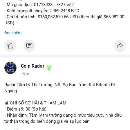
- Mã giao dịch: 01718428...7327fe52
- Khối lượng di chuyển: 2,459.2448 BTC
- Giá trị ước tính: $160,052,570.66 USD (theo thị giá $65,082.00
USD)
- Thời gian: 12:19:48 2026-08-10 UTC
Đọc thêm
Nhận định phân tích:
Khối lượng 2,459 BTC tương đương hơn 160 triệu USD được
chuyển trong một giao dịch duy nhất cho thấy dấu hiệu hoạt
động của tổ chức lớn hoặc quỹ đầu tư. Với mức giá hiện tại,
việc di chuyển số lượng lớn này có thể phục vụ mục đích tái
Coin Radar
phân bổ danh mục sang ví lạnh để nắm giữ dài hạn, hoặc
15 m
chuẩn bị nạp lên sàn giao dịch nhằm hiện thực hóa lợi nhuận.
Động thái này có thể tạo áp lực tâm lý ngắn hạn lên thị trường
Radar Tâm Lý Thị Trường: Nỗi Sợ Bao Trùm Khi Bitcoin Đi
khi nhà đầu tư nhỏ lẻ lo ngại về khả năng bán tháo. Tuy nhiên,
Ngang
nếu dòng tiền chảy vào ví lạnh, đây lại là tín hiệu tích cực cho
xu hướng trung hạn.
📊 CHỈ SỐ SỢ HÃI & THAM LAM
• Điểm số: 30 (Sợ hãi)
Lời khuyên cho nhà đầu tư nhỏ lẻ:
• Nhận định: Tâm lý thị trường đang ở mức tiêu cực. Nhà đầu
Hãy theo dõi sát các giao dịch tiếp theo từ địa chỉ ví nguồn để
tư thận trọng do biến động giá và áp lực bán.
xác định rõ hướng đi của dòng tiền. Tránh hành động theo cảm