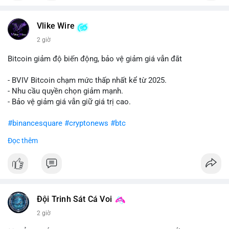
#vlikevn
#titanbot
Vlike Wire
📰 Nguồn: Cointelegraph
2 giờ
Bitcoin giảm độ biến động, bảo vệ giảm giá vẫn đắt
- BVIV Bitcoin chạm mức thấp nhất kể từ 2025.
- Nhu cầu quyền chọn giảm mạnh.
- Bảo vệ giảm giá vẫn giữ giá trị cao.
#binancesquare
#cryptonews
#btc
Đọc thêm
$btc
#vlikevn
#titanbot
📰 Nguồn: CoinDesk
Đội Trinh Sát Cá Voi
2 giờ