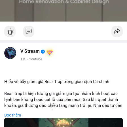
V Stream
1 h
·
Youtube
Hiểu về bẫy giảm giá Bear Trap trong giao dịch tài chính
Bear Trap là hiện tượng giá giảm giả tạo nhằm kích hoạt các
lệnh bán khống hoặc cắt lỗ của phe mua. Sau khi quét thanh
khoản, giá thường đảo chiều tăng mạnh trở lại. Nhà đầu tư cần
nhận diện mô hình này để tránh bị thao túng tâm lý và tối ưu
Đọc thêm
hóa điểm vào lệnh.