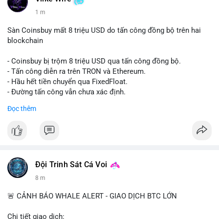
1 m
Sàn Coinsbuy mất 8 triệu USD do tấn công đồng bộ trên hai
blockchain
- Coinsbuy bị trộm 8 triệu USD qua tấn công đồng bộ.
- Tấn công diễn ra trên TRON và Ethereum.
- Hầu hết tiền chuyển qua FixedFloat.
- Đường tấn công vẫn chưa xác định.
Đọc thêm
#binancesquare
#cryptonews
#coinsbuy
#trx
#eth
$trx $eth
#vlikevn
#titanbot
Đội Trinh Sát Cá Voi
📰 Nguồn: CoinDesk
8 m
🚨 CẢNH BÁO WHALE ALERT - GIAO DỊCH BTC LỚN
Chi tiết giao dịch: