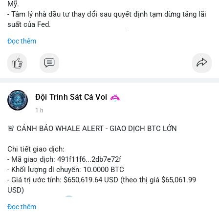
Mỹ.
- Tâm lý nhà đầu tư thay đổi sau quyết định tạm dừng tăng lãi
suất của Fed.
- Cần theo dõi sát sao dữ liệu CPI để dự đoán biến động tiếp
Đọc thêm
theo.
#bitcoin
#btc
#cryptonews
#binancesquare
#cpi
$btc
Đội Trinh Sát Cá Voi
#vlikevn
#titanbot
1 h
📰 Nguồn: Cointelegraph
🚨 CẢNH BÁO WHALE ALERT - GIAO DỊCH BTC LỚN
Chi tiết giao dịch:
- Mã giao dịch: 491f11f6...2db7e72f
- Khối lượng di chuyển: 10.0000 BTC
- Giá trị ước tính: $650,619.64 USD (theo thị giá $65,061.99
USD)
- Thời gian: 11:20
2 2026-08-10 UTC
Đọc thêm