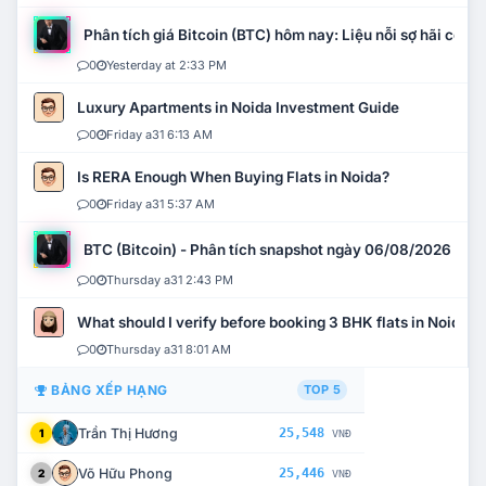
Phân tích giá Bitcoin (BTC) hôm nay: Liệu nỗi sợ hãi có mở 
0
Yesterday at 2:33 PM
Luxury Apartments in Noida Investment Guide
0
Friday a31 6:13 AM
Is RERA Enough When Buying Flats in Noida?
0
Friday a31 5:37 AM
BTC (Bitcoin) - Phân tích snapshot ngày 06/08/2026
0
Thursday a31 2:43 PM
What should I verify before booking 3 BHK flats in Noida?
0
Thursday a31 8:01 AM
BẢNG XẾP HẠNG
TOP 5
Trần Thị Hương
25,548
1
VNĐ
Võ Hữu Phong
25,446
2
VNĐ