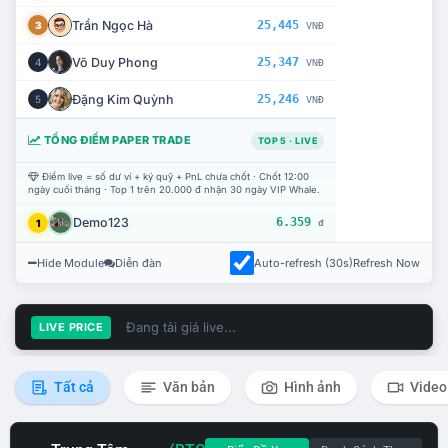
Trần Ngọc Hà
25,445
3
VNĐ
Võ Duy Phong
25,347
4
VNĐ
Đặng Kim Quỳnh
25,246
5
VNĐ
TỔNG ĐIỂM PAPER TRADE
TOP 5 · LIVE
Điểm live = số dư ví + ký quỹ + PnL chưa chốt · Chốt 12:00
ngày cuối tháng · Top 1 trên 20.000 đ nhận 30 ngày VIP Whale.
Demo123
6.359
1
đ
Hide Module
Diễn đàn
Auto-refresh (30s)
Refresh Now
Đang tải giá live...
LIVE PRICE
Tất cả
Văn bản
Hình ảnh
Video