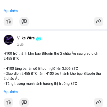
#binancesquare
#cryptonews
#btc
Đọc thêm
$btc
#vlikevn
#titanbot
📰 Nguồn: CoinDesk
Vlike Wire
2 giờ
H100 trở thành kho bạc Bitcoin thứ 2 châu Âu sau giao dịch
2,455 BTC
- H100 tăng ba lần số Bitcoin giữ lên 3,506 BTC
- Giao dịch 2,455 BTC làm H100 trở thành kho bạc Bitcoin thứ
2 châu Âu
- Tăng trưởng mạnh, ảnh hưởng thị trường BTC
Đọc thêm
#binancesquare
#cryptonews
#btc
$btc