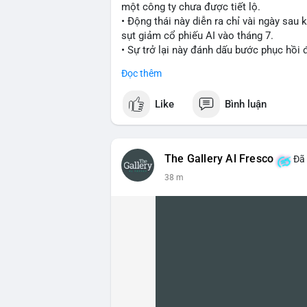
một công ty chưa được tiết lộ.
• Động thái này diễn ra chỉ vài ngày sau
sụt giảm cổ phiếu AI vào tháng 7.
• Sự trở lại này đánh dấu bước phục hồi
Đọc thêm
#cryptonews
#investment
#situational
Like
Bình luận
$btc $eth
#vlikevn
#titanbot
The Gallery Al Fresco
Đã 
📰 Nguồn: Cointelegraph
38 m