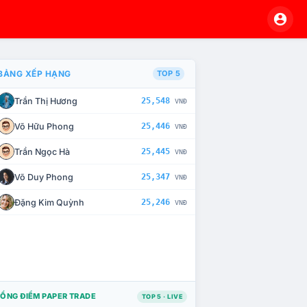
BẢNG XẾP HẠNG
TOP 5
Trần Thị Hương
25,548
VNĐ
À CHẾ TÀI XỬ LÝ VI PHẠM
Võ Hữu Phong
25,446
VNĐ
Trần Ngọc Hà
25,445
VNĐ
Võ Duy Phong
25,347
VNĐ
Đặng Kim Quỳnh
25,246
VNĐ
ỔNG ĐIỂM PAPER TRADE
TOP 5 · LIVE