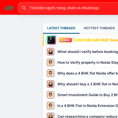
LATEST THREADS
HOTTEST THREADS
CẢNH BÁO BẢO MẬT &amp
VÀNG
What should I verify before booking
How to Verify property in Noida Ste
Why does a 4 BHK flat Noida offer b
Why should I buy a 3 BHK flat in No
Smart Investment Guide to Buy 2 BH
Is a 4 BHK Flat in Noida Extension
Can researching a company reduce