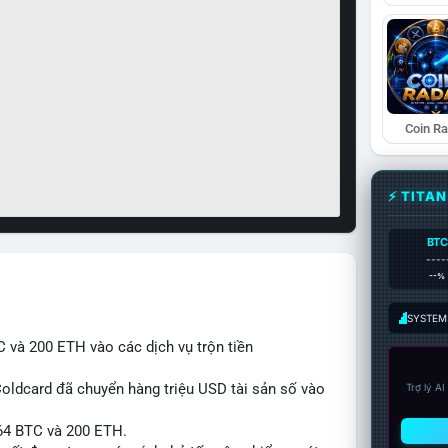
Coin R
⚡ TITA
BTC
----
--%
SYSTEM:
 và 200 ETH vào các dịch vụ trộn tiền
Coldcard đã chuyển hàng triệu USD tài sản số vào
Trợ lý A
 64 BTC và 200 ETH.