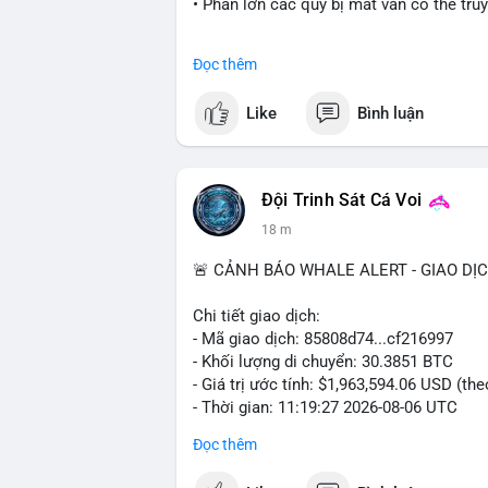
• Phần lớn các quỹ bị mất vẫn có thể tru
#coldcard
#cryptohack
#btc
#eth
#bina
Đọc thêm
$btc $eth
Like
Bình luận
#vlikevn
#titanbot
📰 Nguồn: Cointelegraph
Đội Trinh Sát Cá Voi
18 m
🚨 CẢNH BÁO WHALE ALERT - GIAO DỊ
Chi tiết giao dịch:
- Mã giao dịch: 85808d74...cf216997
- Khối lượng di chuyển: 30.3851 BTC
- Giá trị ước tính: $1,963,594.06 USD (th
- Thời gian: 11:19:27 2026-08-06 UTC
Đọc thêm
Nhận định phân tích: Giao dịch gần 2 tr
hoặc cá voi đang tái cơ cấu danh mục. V