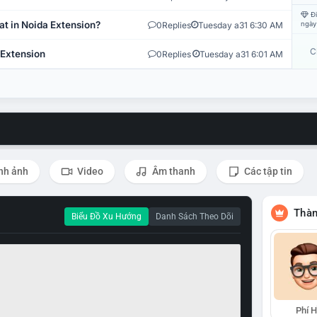
Đi
at in Noida Extension?
0
Replies
Tuesday a31 6:30 AM
ngày
C
 Extension
0
Replies
Tuesday a31 6:01 AM
nh ảnh
Video
Âm thanh
Các tập tin
Thàn
Biểu Đồ Xu Hướng
Danh Sách Theo Dõi
Phí 