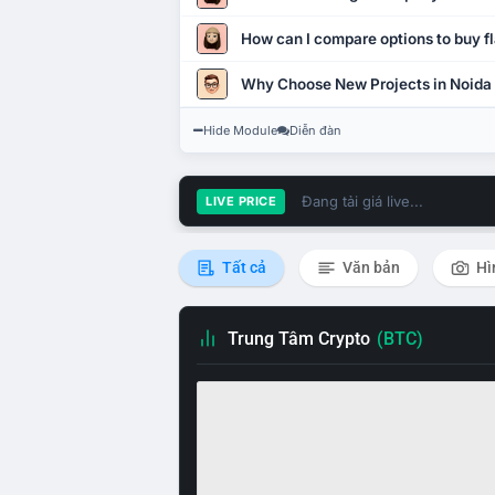
How can I compare options to buy fl
Why Choose New Projects in Noida
Hide Module
Diễn đàn
Đang tải giá live...
LIVE PRICE
Tất cả
Văn bản
Hì
Trung Tâm Crypto
(BTC)