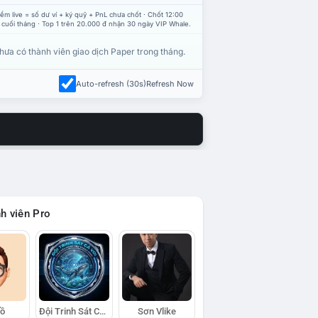
ểm live = số dư ví + ký quỹ + PnL chưa chốt · Chốt 12:00
 cuối tháng · Top 1 trên 20.000 đ nhận 30 ngày VIP Whale.
hưa có thành viên giao dịch Paper trong tháng.
Auto-refresh (30s)
Refresh Now
h viên Pro
Hồ
Đội Trinh Sát Cá Voi
Sơn Vlike