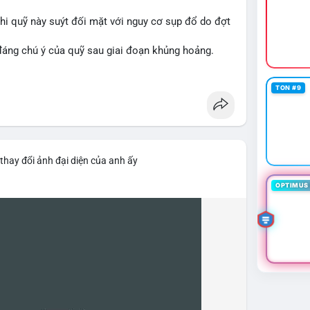
 khi quỹ này suýt đối mặt với nguy cơ sụp đổ do đợt
 đáng chú ý của quỹ sau giai đoạn khủng hoảng.
awareness
#financenews
TON #9
thay đổi ảnh đại diện của anh ấy
OPTIMUS 