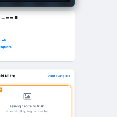
g ▁ ▂ ▃ ▄
t
news
esquare
ết tài trợ
Đăng quảng cáo
1
Quảng cáo tại vị trí #1
Nhấn để đặt quảng cáo của bạn