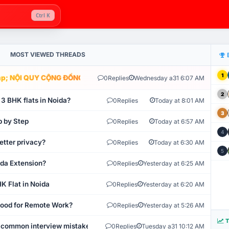
Ctrl K
MOST VIEWED THREADS
1
; NỘI QUY CỘNG ĐỒNG VLIKE.VN: HỆ THỐNG GIÁM SÁT TỰ ĐỘNG V
0
Replies
Wednesday a31 6:07 AM
2
 3 BHK flats in Noida?
0
Replies
Today at 8:01 AM
3
p by Step
0
Replies
Today at 6:57 AM
4
etter privacy?
0
Replies
Today at 6:30 AM
5
ida Extension?
0
Replies
Yesterday at 6:25 AM
K Flat in Noida
0
Replies
Yesterday at 6:20 AM
 Good for Remote Work?
0
Replies
Yesterday at 5:26 AM
T
 common interview mistakes?
0
Replies
Tuesday a31 10:12 AM