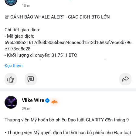
18 m
🚨 CẢNH BÁO WHALE ALERT - GIAO DỊCH BTC LỚN
Chi tiết giao dịch:
- Mã giao dịch:
5960388a21617df63b3065bea24cacedd1513d10e0cf7ece8b796
e7f78ee8e28
- Khối lượng di chuyển: 31.7511 BTC
- Giá trị ước tính: $2,042,300.50 USD (theo thị giá $64,322.12
Đọc thêm
USD)
- Thời gian: 03:19:19 2
Vlike Wire
29 m
Thượng viện Mỹ hoãn bỏ phiếu Đạo luật CLARITY đến tháng 9
• Thượng viện Mỹ quyết định lùi thời hạn bỏ phiếu cho Đạo luật