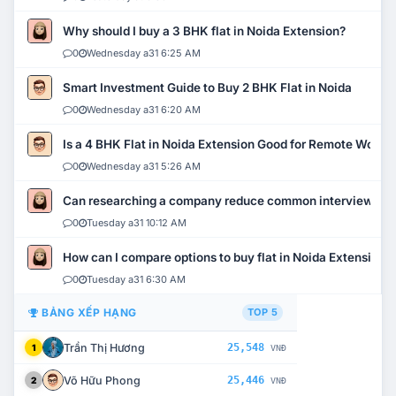
Why should I buy a 3 BHK flat in Noida Extension?
0
Wednesday a31 6:25 AM
Smart Investment Guide to Buy 2 BHK Flat in Noida
0
Wednesday a31 6:20 AM
Is a 4 BHK Flat in Noida Extension Good for Remote Work?
0
Wednesday a31 5:26 AM
Can researching a company reduce common interview mi
0
Tuesday a31 10:12 AM
How can I compare options to buy flat in Noida Extension?
0
Tuesday a31 6:30 AM
BẢNG XẾP HẠNG
TOP 5
Trần Thị Hương
25,548
1
VNĐ
Võ Hữu Phong
25,446
2
VNĐ