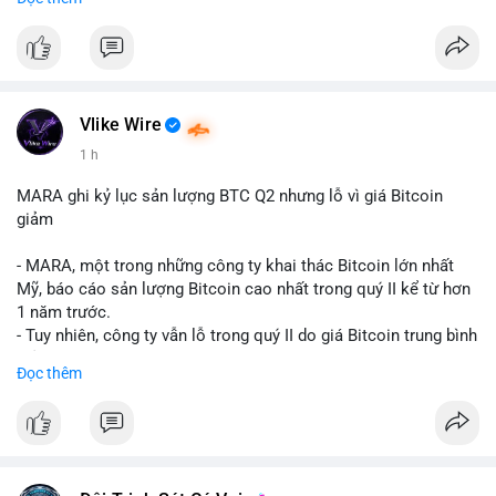
mục chứng chỉ cho tài sản số tại Mỹ.
- Sự trì hoãn có thể ảnh hưởng đến sự tin tưởng của nhà đầu tư
và phát triển thị trường crypto tại Mỹ.
$btc $eth
Vlike Wire
#vlikevn
#titanbot
1 h
📰 Nguồn: CoinDesk
MARA ghi kỷ lục sản lượng BTC Q2 nhưng lỗ vì giá Bitcoin
giảm
- MARA, một trong những công ty khai thác Bitcoin lớn nhất
Mỹ, báo cáo sản lượng Bitcoin cao nhất trong quý II kể từ hơn
1 năm trước.
- Tuy nhiên, công ty vẫn lỗ trong quý II do giá Bitcoin trung bình
giảm 28% so với cùng kỳ năm trước.
Đọc thêm
- Sự tăng sản lượng không đủ bù đắp cho sự suy giảm giá trị
của Bitcoin, ảnh hưởng trực tiếp đến doanh thu và lợi nhuận.
$btc
#btc