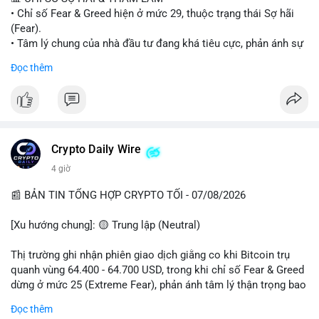
• Chỉ số Fear & Greed hiện ở mức 29, thuộc trạng thái Sợ hãi
#vlikevn
#titanbot
(Fear).
• Tâm lý chung của nhà đầu tư đang khá tiêu cực, phản ánh sự
📰 Nguồn: Cointelegraph
thận trọng cao độ trước các biến động thị trường.
Đọc thêm
📈 XU HƯỚNG TÌM KIẾM & THẢO LUẬN
• CoinGecko Trending: Plume (PLUME), Cash Cat (CASHCAT),
Biconomy (BICO), Hashflow (HFT), Ondo (ONDO), StonkBroker
(STONKBROKER), (PUMP).
• LunarCrush Trending: Ethereum, Solana, Dogecoin, Polkadot,
Crypto Daily Wire
Chainlink.
4 giờ
• Google Trends Việt Nam: Các chủ đề về bóng đá (Man Utd,
Viettel) và các từ khóa đời sống khác đang chiếm ưu thế.
📰 BẢN TIN TỔNG HỢP CRYPTO TỐI - 07/08/2026
💬 DÒNG CHẢY TIN TỨC & TRUYỀN THÔNG
[Xu hướng chung]: 🟡 Trung lập (Neutral)
• Tin tức pháp lý: Tòa phúc thẩm Hoa Kỳ giữ nguyên bản án 25
năm tù đối với Sam Bankman-Fried (FTX).
Thị trường ghi nhận phiên giao dịch giằng co khi Bitcoin trụ
• Tin tức vĩ mô: Cảnh báo về tình trạng stagflation (lạm phát
quanh vùng 64.400 - 64.700 USD, trong khi chỉ số Fear & Greed
đình trệ) từ dữ liệu PMI của Mỹ; thu nhập của người Mỹ đang
dừng ở mức 25 (Extreme Fear), phản ánh tâm lý thận trọng bao
chịu áp lực lớn.
trùm giới đầu tư.
Đọc thêm
• Tin tức Binance: Binance chuẩn bị nâng cấp dịch vụ giao dịch