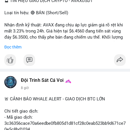
🔮 TÍN HIỆU GIAO DỊCH CRYPTO - AVAXUSDT
Loại tín hiệu: 🔴 BÁN (Short/Sell)
Nhận định kỹ thuật: AVAX đang chịu áp lực giảm giá rõ rệt khi
mất 3.23% trong 24h. Giá hiện tại $6.4560 đang tiến sát vùng
đáy $6.3500, cho thấy phe bán đang chiếm ưu thế. Khối lượng
giao dịch 2.14 triệu AVAX phản ánh dòng tiền thoát ra khỏi thị
Đọc thêm
trường. Biên độ dao động trong ngày khá rộng (5.6%), tạo điều
kiện cho các lệnh short ngắn hạn.
Khuyến nghị giao dịch cụ thể:
- Vùng Entry: $6.4500 - $6.4800
- Mục tiêu chốt lời (Take Profit - TP): TP1: $6.3500, TP2:
Đội Trinh Sát Cá Voi
$6.2800
8 giờ
- Cắt lỗ (Stop Loss - SL): $6.5800
🚨 CẢNH BÁO WHALE ALERT - GIAO DỊCH BTC LỚN
Lời khuyên quản trị vốn: Khối lượng lệnh khuyến nghị tối đa 2-
3% tổng vốn, đặt SL cứng ngay sau khi vào lệnh để bảo vệ tài
Chi tiết giao dịch:
khoản trước biến động bất thường.
- Mã giao dịch:
3c36356cace70a6eedbe0fb805d1d81cf28c0eab523bb9d671ce7
#shortavax
#avax6450
#bearishavax
#vungbiendong24h
0e5c8bd1034