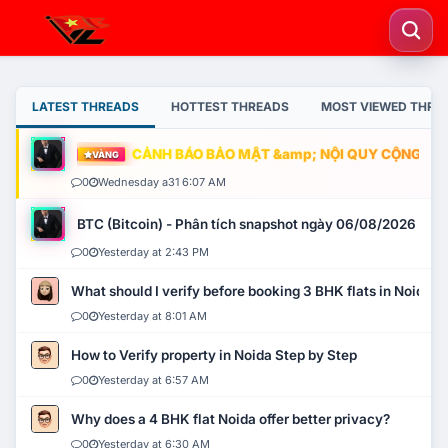
LATEST THREADS
HOTTEST THREADS
MOST VIEWED THRE
CẢNH BÁO BẢO MẬT &amp; NỘI QUY CỘNG ĐỒNG
VÀNG
0
Wednesday a31 6:07 AM
BTC (Bitcoin) - Phân tích snapshot ngày 06/08/2026
0
Yesterday at 2:43 PM
What should I verify before booking 3 BHK flats in Noida?
0
Yesterday at 8:01 AM
How to Verify property in Noida Step by Step
0
Yesterday at 6:57 AM
Why does a 4 BHK flat Noida offer better privacy?
0
Yesterday at 6:30 AM