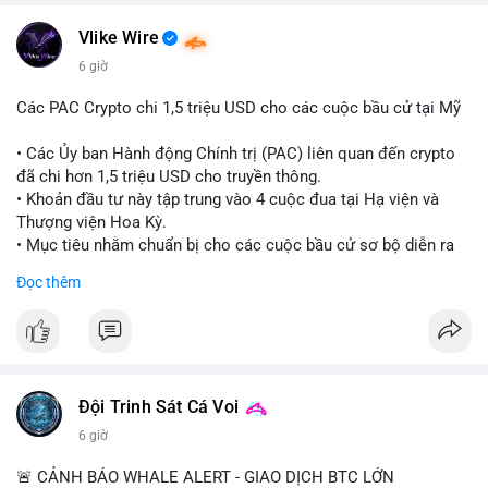
#vlikevn
#titanbot
Vlike Wire
📰 Nguồn: CoinDesk
6 giờ
Các PAC Crypto chi 1,5 triệu USD cho các cuộc bầu cử tại Mỹ
• Các Ủy ban Hành động Chính trị (PAC) liên quan đến crypto
đã chi hơn 1,5 triệu USD cho truyền thông.
• Khoản đầu tư này tập trung vào 4 cuộc đua tại Hạ viện và
Thượng viện Hoa Kỳ.
• Mục tiêu nhằm chuẩn bị cho các cuộc bầu cử sơ bộ diễn ra
vào ngày 18 tháng 8.
Đọc thêm
#cryptonews
#politics
#usa
#binancesquare
$btc $eth
#vlikevn
#titanbot
Đội Trinh Sát Cá Voi
6 giờ
📰 Nguồn: Cointelegraph
🚨 CẢNH BÁO WHALE ALERT - GIAO DỊCH BTC LỚN