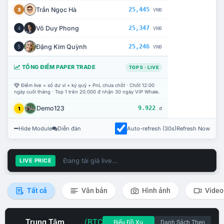
Trần Ngọc Hà
25,445
3
VNĐ
Võ Duy Phong
25,347
4
VNĐ
Đặng Kim Quỳnh
25,246
5
VNĐ
TỔNG ĐIỂM PAPER TRADE
TOP 5 · LIVE
Điểm live = số dư ví + ký quỹ + PnL chưa chốt · Chốt 12:00
ngày cuối tháng · Top 1 trên 20.000 đ nhận 30 ngày VIP Whale.
Demo123
9.922
1
đ
Hide Module
Diễn đàn
Auto-refresh (30s)
Refresh Now
Đang tải giá live...
LIVE PRICE
Tất cả
Văn bản
Hình ảnh
Video
Trung Tâm
(BTC
Biểu Đồ Xu
Danh Sách Theo