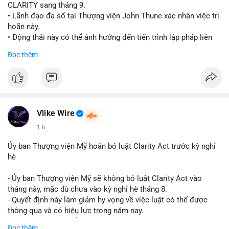
CLARITY sang tháng 9.
• Lãnh đạo đa số tại Thượng viện John Thune xác nhận việc trì
hoãn này.
• Động thái này có thể ảnh hưởng đến tiến trình lập pháp liên
quan đến khung pháp lý tiền điện tử tại Mỹ.
Đọc thêm
$btc $eth
#vlikevn
#titanbot
📰 Nguồn: Cointelegraph
Vlike Wire
1 h
Ủy ban Thượng viện Mỹ hoãn bỏ luật Clarity Act trước kỳ nghỉ
hè
- Ủy ban Thượng viện Mỹ sẽ không bỏ luật Clarity Act vào
tháng này, mặc dù chưa vào kỳ nghỉ hè tháng 8.
- Quyết định này làm giảm hy vọng về việc luật có thể được
thông qua và có hiệu lực trong năm nay.
- Luật Clarity Act nhằm cung cấp quy định rõ ràng hơn về danh
Đọc thêm