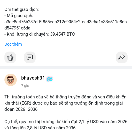
Chi tiết giao dịch:
- Mã giao dịch:
a3ee8e476b237df5f855eec212d9054e2fead3e6a1c33c511e8db
d547951e6da
- Khối lượng di chuyển: 39.4547 BTC
- Giá trị ước tính: $2,543,967.30 USD (theo thị giá $64,478.16
Đọc thêm
USD)
- Thời gian: 21:19:43 2026-08-06 UTC
Nhận định phân tích:
Khối lượng 39.45 BTC tương đương hơn 2.5 triệu USD được
phát hiện trong mempool cho thấy một cá voi đang thực hiện
bhavesh31
hành vi di chuyển vốn quy mô lớn. Với mức giá hiện tại, động
7 giờ
thái này có thể là bước chuẩn bị cho một lệnh bán lớn trên sàn
tập trung, tạo áp lực giảm ngắn hạn lên thị trường. Ngược lại,
Thị trường toàn cầu về hệ thống truyền động và van điều khiển
nếu dòng tiền được chuyển vào ví lạnh hoặc ví không thuộc
khí thải (EGR) được dự báo sẽ tăng trưởng ổn định trong giai
sàn giao dịch, đây là tín hiệu tích lũy dài hạn, phản ánh niềm tin
đoạn 2026–2036.
của nhà đầu tư lớn vào xu hướng tăng giá. Tâm lý thị trường có
thể dao động khi giới đầu tư theo dõi điểm đến của số BTC
Cụ thể, quy mô thị trường dự kiến đạt 2,1 tỷ USD vào năm 2026
này.
và tăng lên 2,8 tỷ USD vào năm 2036.