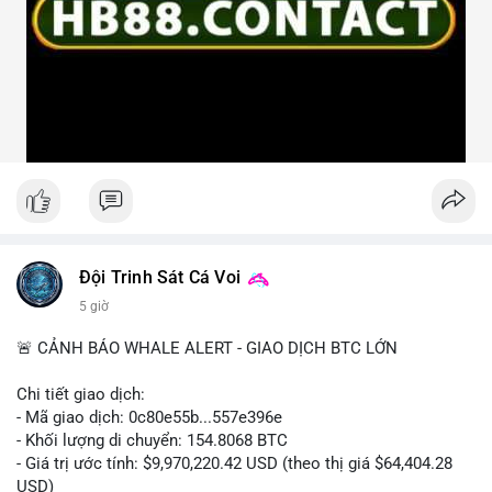
Đội Trinh Sát Cá Voi
5 giờ
🚨 CẢNH BÁO WHALE ALERT - GIAO DỊCH BTC LỚN
Chi tiết giao dịch:
- Mã giao dịch: 0c80e55b...557e396e
- Khối lượng di chuyển: 154.8068 BTC
- Giá trị ước tính: $9,970,220.42 USD (theo thị giá $64,404.28
USD)