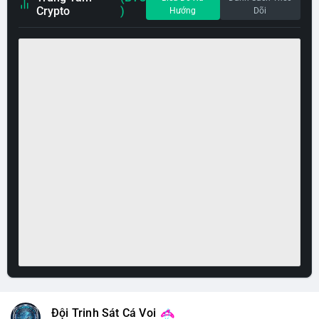
Crypto
)
Hướng
Dõi
Đội Trinh Sát Cá Voi