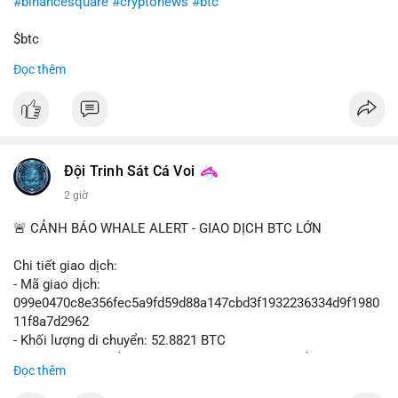
#binancesquare
#cryptonews
#btc
$btc
Đọc thêm
#vlikevn
#titanbot
📰 Nguồn: Cointelegraph
Đội Trinh Sát Cá Voi
2 giờ
🚨 CẢNH BÁO WHALE ALERT - GIAO DỊCH BTC LỚN
Chi tiết giao dịch:
- Mã giao dịch:
099e0470c8e356fec5a9fd59d88a147cbd3f1932236334d9f1980
11f8a7d2962
- Khối lượng di chuyển: 52.8821 BTC
- Giá trị ước tính: $3,434,742.21 USD (theo thị giá $64,951.00
Đọc thêm
USD)
- Thời gian: 13:19:49 2026-08-10 UTC