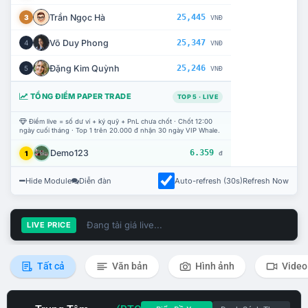
Trần Ngọc Hà
25,445
3
VNĐ
Võ Duy Phong
25,347
4
VNĐ
Đặng Kim Quỳnh
25,246
5
VNĐ
TỔNG ĐIỂM PAPER TRADE
TOP 5 · LIVE
Điểm live = số dư ví + ký quỹ + PnL chưa chốt · Chốt 12:00
ngày cuối tháng · Top 1 trên 20.000 đ nhận 30 ngày VIP Whale.
Demo123
6.359
1
đ
Hide Module
Diễn đàn
Auto-refresh (30s)
Refresh Now
Đang tải giá live...
LIVE PRICE
Tất cả
Văn bản
Hình ảnh
Video