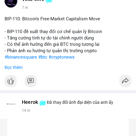
7 m
BIP-110: Bitcoin's Free-Market Capitalism Move
- BIP-110 đề xuất thay đổi cơ chế quản lý Bitcoin
- Tăng cường tính tự do tài chính người dùng
- Có thể ảnh hưởng đến giá BTC trong tương lai
- Phản ánh xu hướng tự quản thị trường crypto
#binancesquare
#btc
#cryptonews
Đọc thêm
$btc
#vlikevn
#titanbot
📰 Nguồn: CoinDesk
Heerok
Đã thay đổi ảnh đại diện của anh ấy
14 m