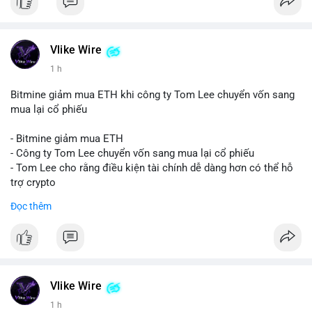
Vlike Wire
1 h
Bitmine giảm mua ETH khi công ty Tom Lee chuyển vốn sang
mua lại cổ phiếu
- Bitmine giảm mua ETH
- Công ty Tom Lee chuyển vốn sang mua lại cổ phiếu
- Tom Lee cho rằng điều kiện tài chính dễ dàng hơn có thể hỗ
trợ crypto
- CLARITY Act không đạt thăm dò trong Thượng viện trước kỳ
Đọc thêm
nghỉ tháng 8
#binancesquare
#cryptonews
#eth
$eth
Vlike Wire
#vlikevn
#titanbot
1 h