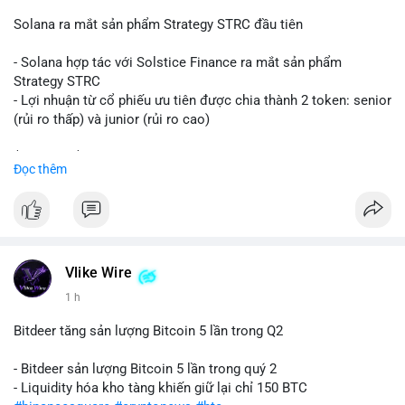
📰 Nguồn: CoinDesk
Solana ra mắt sản phẩm Strategy STRC đầu tiên
- Solana hợp tác với Solstice Finance ra mắt sản phẩm
Strategy STRC
- Lợi nhuận từ cổ phiếu ưu tiên được chia thành 2 token: senior
(rủi ro thấp) và junior (rủi ro cao)
$sol
#sol
$strc
#strc
Đọc thêm
#vlikevn
#titanbot
📰 Nguồn: CoinDesk
Vlike Wire
1 h
Bitdeer tăng sản lượng Bitcoin 5 lần trong Q2
- Bitdeer sản lượng Bitcoin 5 lần trong quý 2
- Liquidity hóa kho tàng khiến giữ lại chỉ 150 BTC