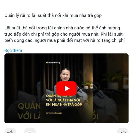
Quản lý rủi ro lãi suất thả nổi khi mua nhà trả góp
Lãi suất thả nổi trong tài chính nhà nước có thể ảnh hưởng
trực tiếp đến chi phí trả góp cho người mua nhà. Khi lãi suất
biến động cao, người mua phải đối mặt với rủi ro tăng chi phí
trả nợ không ngờ. Quản lý rủi ro cần bao gồm phân tích xu
Đọc thêm
hướng lãi suất, lựa chọn sản phẩm trả góp có tính bảo hiểm,
hoặc sử dụng tài chính cá nhân để ổn định chi phí. Các nhà
đầu tư cần theo dõi chính sách tiền tệ để đưa ra quyết định
mua nhà phù hợp.
🎥 Xem video trực tiếp tại:
Nguồn: VIETSUCCESS