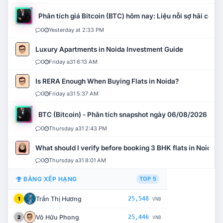
Phân tích giá Bitcoin (BTC) hôm nay: Liệu nỗi sợ hãi có mở 
0
Yesterday at 2:33 PM
Luxury Apartments in Noida Investment Guide
0
Friday a31 6:13 AM
Is RERA Enough When Buying Flats in Noida?
0
Friday a31 5:37 AM
BTC (Bitcoin) - Phân tích snapshot ngày 06/08/2026
0
Thursday a31 2:43 PM
What should I verify before booking 3 BHK flats in Noida?
0
Thursday a31 8:01 AM
BẢNG XẾP HẠNG
TOP 5
Trần Thị Hương
25,548
1
VNĐ
Võ Hữu Phong
25,446
2
VNĐ