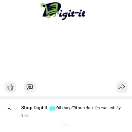
cho xu hướng dài hạn. Ngược lại, nếu tiền chuyển lên sàn, hãy
thận trọng với khả năng điều chỉnh giá ngắn hạn.
#13dot1743btc
#vilanh
#chuyennoibo
#mempoolbtc
#dongtienlon
Shop Digit It
Đã thay đổi ảnh đại diện của anh ấy
38 m