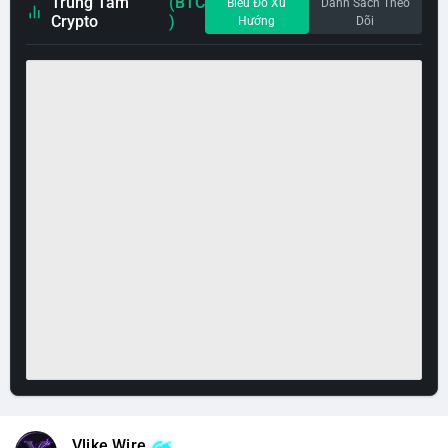
Trung Tâm
(BTC
Biểu Đồ Xu
Danh Sách Theo
Crypto
)
Hướng
Dõi
Vlike Wire