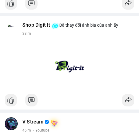
Shop Digit It
Đã thay đổi ảnh bìa của anh ấy
38 m
V Stream
45 m
·
Youtube