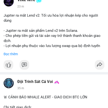
Vlike Wire
23 m
Jupiter ra mắt Lend v2: Tối ưu hóa lợi nhuận kép cho người
dùng
- Jupiter ra mắt sản phẩm Lend v2 trên Solana.
- Cho phép tiền gửi và tài sản vay trở thành thanh khoản giao
dịch.
- Lợi nhuận phụ thuộc vào lưu lượng swap qua bộ định tuyến
(router) của Jupiter.
Đọc thêm
- Tăng hiệu quả sử dụng vốn cho người dùng.
#solana
#jupiter
#sol
#defi
#binancesquare
$sol
Đội Trinh Sát Cá Voi
#vlikevn
#titanbot
35 m
📰 Nguồn: CoinDesk
🚨 CẢNH BÁO WHALE ALERT - GIAO DỊCH BTC LỚN
Chi tiết giao dịch: