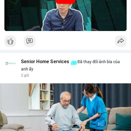
#52.8821BTC
#whalemove
#vilanh
#btcmempool
#3.4TrieuUSD
Senior Home Services
Đã thay đổi ảnh bìa của
anh ấy
2 giờ