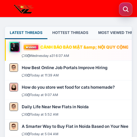
LATEST THREADS
HOTTEST THREADS
MOST VIEWED THRE
CẢNH BÁO BẢO MẬT &amp; NỘI QUY CỘNG ĐỒNG
VÀNG
0
Wednesday a31 6:07 AM
How Best Online Job Portals Improve Hiring
0
Today at 11:39 AM
How do you store wet food for cats homemade?
0
Today at 9:07 AM
Daily Life Near New Flats in Noida
0
Today at 5:52 AM
A Smarter Way to Buy Flat in Noida Based on Your Needs
0
Today at 5:04 AM