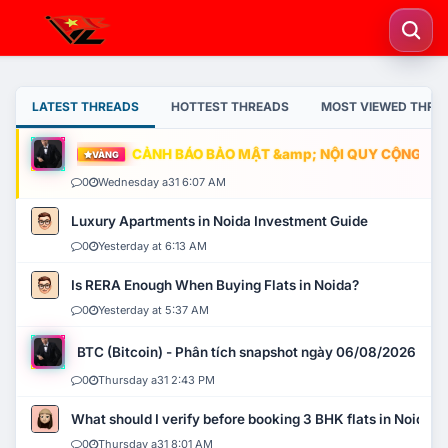
LATEST THREADS
HOTTEST THREADS
MOST VIEWED THRE
CẢNH BÁO BẢO MẬT &amp; NỘI QUY CỘNG ĐỒNG
VÀNG
0
Wednesday a31 6:07 AM
Luxury Apartments in Noida Investment Guide
0
Yesterday at 6:13 AM
Is RERA Enough When Buying Flats in Noida?
0
Yesterday at 5:37 AM
BTC (Bitcoin) - Phân tích snapshot ngày 06/08/2026
0
Thursday a31 2:43 PM
What should I verify before booking 3 BHK flats in Noida?
0
Thursday a31 8:01 AM