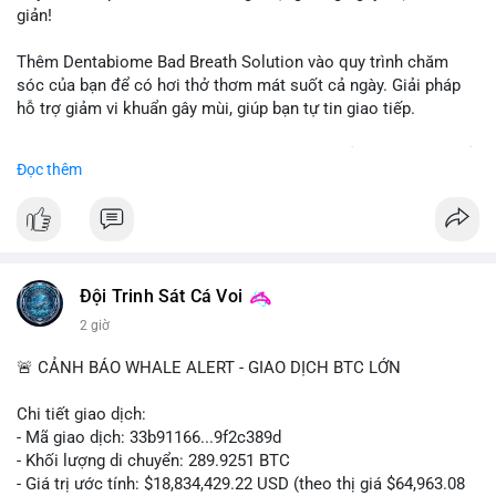
giản!
📰 Nguồn: CoinDesk
Thêm Dentabiome Bad Breath Solution vào quy trình chăm
sóc của bạn để có hơi thở thơm mát suốt cả ngày. Giải pháp
hỗ trợ giảm vi khuẩn gây mùi, giúp bạn tự tin giao tiếp.
Bắt đầu ngay hôm nay với bước chăm sóc nhỏ nhưng hiệu quả
Đọc thêm
lớn cho nụ cười khỏe mạnh.
#dentabiome
#badbreathsolution
#hoithothommat
#chamsocrangmieng
#suckhoerangmieng
#nucuoitutin
Đội Trinh Sát Cá Voi
2 giờ
🚨 CẢNH BÁO WHALE ALERT - GIAO DỊCH BTC LỚN
Chi tiết giao dịch:
- Mã giao dịch: 33b91166...9f2c389d
- Khối lượng di chuyển: 289.9251 BTC
- Giá trị ước tính: $18,834,429.22 USD (theo thị giá $64,963.08