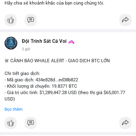
ra.
Hãy chia sẻ khoảnh khắc của bạn cùng chúng tôi.
Lời khuyên cho nhà đầu tư nhỏ lẻ: Quan sát dòng tiền vào/ra
các sàn lớn trong 24-48 giờ tới. Tránh hành động theo cảm
tính; nếu giá giảm nhẹ do tâm lý, có thể là cơ hội nhưng cần
quản lý rủi ro chặt chẽ. Không nên sử dụng đòn bẩy cao trong
thời điểm này.
Đội Trinh Sát Cá Voi
5 giờ
#61dot37btc
#chuyenvilanh
#tichluydaihan
#btcmempool
#aplucban
🚨 CẢNH BÁO WHALE ALERT - GIAO DỊCH BTC LỚN
Chi tiết giao dịch:
- Mã giao dịch: 434e828d...ed38b822
- Khối lượng di chuyển: 19.8371 BTC
- Giá trị ước tính: $1,289,447.28 USD (theo thị giá $65,001.77
USD)
- Thời gian: 05:19:14 2026-08-08 UTC
Đọc thêm
Nhận định phân tích:
Giao dịch gần 1.3 triệu USD được thực hiện trong khung giờ
thanh khoản thấp (sáng sớm UTC) cho thấy chủ ví có chủ đích