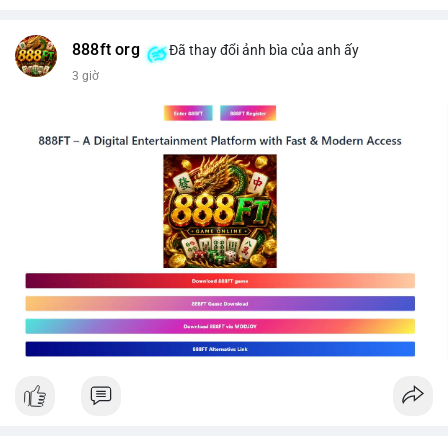
$btc
#289btc
#chuyenvilon
#giaodichchuaxacnhan
#biendongcung
#mucgia64963
#vlikevn
#titanbot
888ft org
Đã thay đổi ảnh bìa của anh ấy
3 giờ
📰 Nguồn: CoinDesk