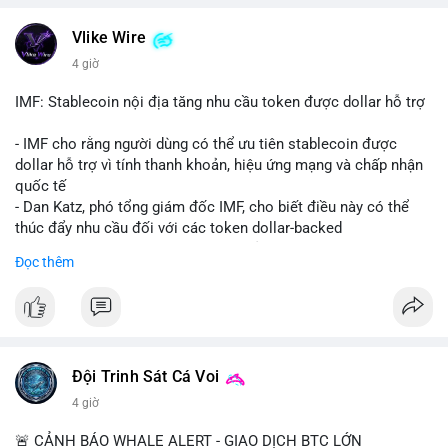
💬 DÒNG CHẢY TIN TỨC & TRUYỀN THÔNG: Bàn tán trên
Vlike Wire
Binance Square tập trung vào lệnh kẹp, dự báo NVDA và Musk
4 giờ
Starship 13. Telegram nhấn mạnh luật mới tại Brazil và tranh
luận về Clearity Act.
IMF: Stablecoin nội địa tăng nhu cầu token được dollar hỗ trợ
💡 NHẬN ĐỊNH & KHUYẾN NGHỊ: Tâm lý ngắn hạn vẫn tiêu
- IMF cho rằng người dùng có thể ưu tiên stablecoin được
cực do sợ hãi, nhưng xu hướng coin nhỏ và tin tức AI/NVIDA
dollar hỗ trợ vì tính thanh khoản, hiệu ứng mạng và chấp nhận
có thể tạo cơ hội mua sớm. Cần theo dõi sự thay đổi trong
quốc tế
chính sách crypto Mỹ.
- Dan Katz, phó tổng giám đốc IMF, cho biết điều này có thể
thúc đẩy nhu cầu đối với các token dollar-backed
📊 Nguồn: Radar Tâm Lý Thị Trường
- Nhận định được đưa ra trong bối cảnh các quốc gia phát
Đọc thêm
triển stablecoin nội địa
$btc $eth
#vlikevn
#titanbot
Đội Trinh Sát Cá Voi
📰 Nguồn: Cointelegraph
4 giờ
🚨 CẢNH BÁO WHALE ALERT - GIAO DỊCH BTC LỚN