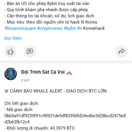
- Bàn án US cho phép Bybit truy xuất tài sản
- Quy trình khám phá nhanh được cấp phép
- Cần thông tin tài khoản, số dư, lịch giao dịch
- Mục tiêu: theo dõi nguồn vốn từ hack N Korea
#binancesquare
#cryptonews
#bybit
#n
KoreaHack
Đọc thêm
$btc $eth
#vlikevn
#titanbot
📰 Nguồn: Cointelegraph
Đội Trinh Sát Cá Voi
6 giờ
🚨 CẢNH BÁO WHALE ALERT - GIAO DỊCH BTC LỚN
Chi tiết giao dịch:
- Mã giao dịch:
0bb3a91df9239f91c90931de9df82950fd24ed6e3d28bcd2475e8
d2b63fb12c4
- Khối lượng di chuyển: 43.3979 BTC