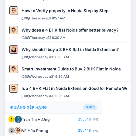
How to Verify property in Noida Step by Step
0
Thursday a31 6:57 AM
Why does a 4 BHK flat Noida offer better privacy?
0
Thursday a31 6:30 AM
Why should I buy a 3 BHK flat in Noida Extension?
0
Wednesday a31 6:25 AM
Smart Investment Guide to Buy 2 BHK Flat in Noida
0
Wednesday a31 6:20 AM
Is a 4 BHK Flat in Noida Extension Good for Remote Work?
0
Wednesday a31 5:26 AM
BẢNG XẾP HẠNG
TOP 5
Trần Thị Hương
25,548
1
VNĐ
Võ Hữu Phong
25,446
2
VNĐ