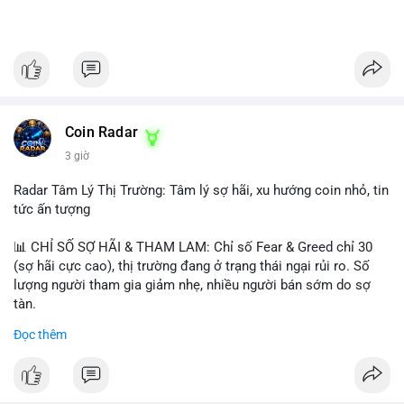
Coin Radar
3 giờ
Radar Tâm Lý Thị Trường: Tâm lý sợ hãi, xu hướng coin nhỏ, tin
tức ấn tượng
📊 CHỈ SỐ SỢ HÃI & THAM LAM: Chỉ số Fear & Greed chỉ 30
(sợ hãi cực cao), thị trường đang ở trạng thái ngại rủi ro. Số
lượng người tham gia giảm nhẹ, nhiều người bán sớm do sợ
tàn.
Đọc thêm
📈 XU HƯỚNG TÌM KIẾM & THẢO LUẬN: Biconomy (BICO),
Pudgy Penguins (PENGU), Bitcoin SV (BSV) và Kaspa (KAS) là
coin được tìm kiếm nhiều nhất. Chủ đề NFT (Pudgy Penguins),
AI (Hyperliquid) và ổn định (BSV) nổi bật.