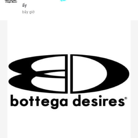
ấy
bây giờ