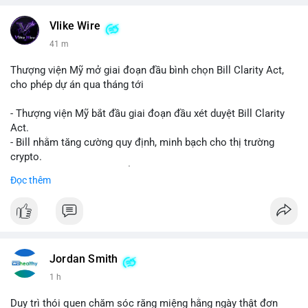
Vlike Wire
42 m
Thượng viện Mỹ mở giai đoạn đầu bình chọn Bill Clarity Act,
cho phép dự án qua tháng tới
- Thượng viện Mỹ bắt đầu giai đoạn đầu xét duyệt Bill Clarity
Act.
- Bill nhằm tăng cường quy định, minh bạch cho thị trường
crypto.
- Đạt 60 phiếu cần thiết để tiến tới tháng tới.
Đọc thêm
- Bill có thể ảnh hưởng pháp lý, hoạt động của các đồng tiền kỹ
thuật số.
#binancesquare
#cryptonews
#regulation
#ussenate
#clarityact
Jordan Smith
$btc $eth
1 h
#vlikevn
#titanbot
Duy trì thói quen chăm sóc răng miệng hằng ngày thật đơn