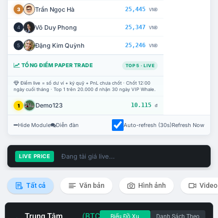
Trần Ngọc Hà
25,445
3
VNĐ
Võ Duy Phong
25,347
4
VNĐ
Đặng Kim Quỳnh
25,246
5
VNĐ
TỔNG ĐIỂM PAPER TRADE
TOP 5 · LIVE
Điểm live = số dư ví + ký quỹ + PnL chưa chốt · Chốt 12:00
ngày cuối tháng · Top 1 trên 20.000 đ nhận 30 ngày VIP Whale.
Demo123
10.115
1
đ
Hide Module
Diễn đàn
Auto-refresh (30s)
Refresh Now
Đang tải giá live...
LIVE PRICE
Tất cả
Văn bản
Hình ảnh
Video
Trung Tâm
(BTC
Biểu Đồ Xu
Danh Sách Theo