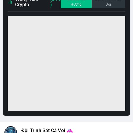
Crypto
)
Hướng
Dõi
Đội Trinh Sát Cá Voi