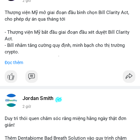
2 giờ
Thượng viện Mỹ mở giai đoạn đầu bình chọn Bill Clarity Act,
cho phép dự án qua tháng tới
- Thượng viện Mỹ bắt đầu giai đoạn đầu xét duyệt Bill Clarity
Act.
- Bill nhằm tăng cường quy định, minh bạch cho thị trường
crypto.
- Đạt 60 phiếu cần thiết để tiến tới tháng tới.
Đọc thêm
- Bill có thể ảnh hưởng pháp lý, hoạt động của các đồng tiền kỹ
thuật số.
#binancesquare
#cryptonews
#regulation
#ussenate
#clarityact
Jordan Smith
$btc $eth
2 giờ
#vlikevn
#titanbot
Duy trì thói quen chăm sóc răng miệng hằng ngày thật đơn
giản!
📰 Nguồn: CoinDesk
Thêm Dentabiome Bad Breath Solution vào quy trình chăm