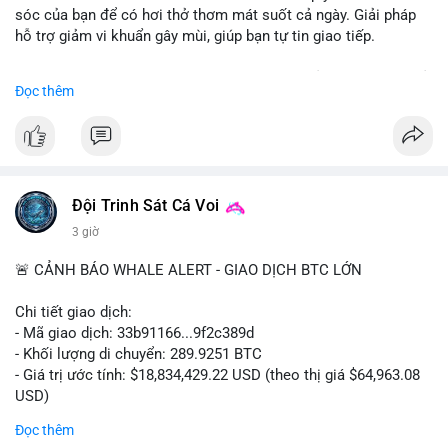
sóc của bạn để có hơi thở thơm mát suốt cả ngày. Giải pháp
hỗ trợ giảm vi khuẩn gây mùi, giúp bạn tự tin giao tiếp.
Bắt đầu ngay hôm nay với bước chăm sóc nhỏ nhưng hiệu quả
Đọc thêm
lớn cho nụ cười khỏe mạnh.
#dentabiome
#badbreathsolution
#hoithothommat
#chamsocrangmieng
#suckhoerangmieng
#nucuoitutin
Đội Trinh Sát Cá Voi
3 giờ
🚨 CẢNH BÁO WHALE ALERT - GIAO DỊCH BTC LỚN
Chi tiết giao dịch:
- Mã giao dịch: 33b91166...9f2c389d
- Khối lượng di chuyển: 289.9251 BTC
- Giá trị ước tính: $18,834,429.22 USD (theo thị giá $64,963.08
USD)
- Thời gian: 08:19:30 2026-08-08 UTC
Đọc thêm