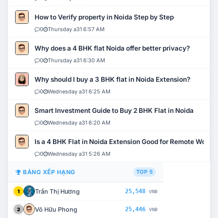
How to Verify property in Noida Step by Step
0
Thursday a31 6:57 AM
Why does a 4 BHK flat Noida offer better privacy?
0
Thursday a31 6:30 AM
Why should I buy a 3 BHK flat in Noida Extension?
0
Wednesday a31 6:25 AM
Smart Investment Guide to Buy 2 BHK Flat in Noida
0
Wednesday a31 6:20 AM
Is a 4 BHK Flat in Noida Extension Good for Remote Work?
0
Wednesday a31 5:26 AM
BẢNG XẾP HẠNG
TOP 5
Trần Thị Hương
25,548
1
VNĐ
Võ Hữu Phong
25,446
2
VNĐ