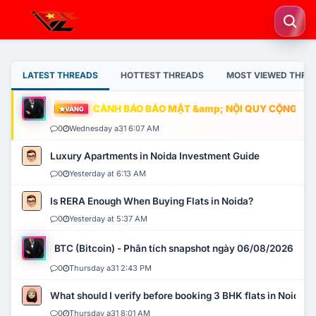
LATEST THREADS
HOTTEST THREADS
MOST VIEWED THRE
CẢNH BÁO BẢO MẬT &amp; NỘI QUY CỘNG ĐỒNG
VÀNG
0
Wednesday a31 6:07 AM
Luxury Apartments in Noida Investment Guide
0
Yesterday at 6:13 AM
Is RERA Enough When Buying Flats in Noida?
0
Yesterday at 5:37 AM
BTC (Bitcoin) - Phân tích snapshot ngày 06/08/2026
0
Thursday a31 2:43 PM
What should I verify before booking 3 BHK flats in Noida?
0
Thursday a31 8:01 AM