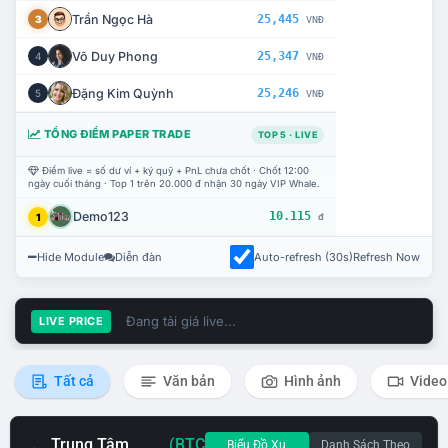
Trần Ngọc Hà
25,445
3
VNĐ
Võ Duy Phong
25,347
4
VNĐ
Đặng Kim Quỳnh
25,246
5
VNĐ
TỔNG ĐIỂM PAPER TRADE
TOP 5 · LIVE
Điểm live = số dư ví + ký quỹ + PnL chưa chốt · Chốt 12:00
ngày cuối tháng · Top 1 trên 20.000 đ nhận 30 ngày VIP Whale.
Demo123
10.115
1
đ
Hide Module
Diễn đàn
Auto-refresh (30s)
Refresh Now
Đang tải giá live...
LIVE PRICE
Tất cả
Văn bản
Hình ảnh
Video
Trung Tâm
(BTC
Biểu Đồ Xu
Danh Sách Theo