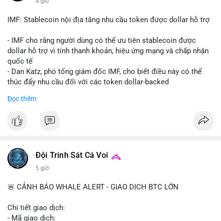
4 giờ
Starship 13. Telegram nhấn mạnh luật mới tại Brazil và tranh
luận về Clearity Act.
IMF: Stablecoin nội địa tăng nhu cầu token được dollar hỗ trợ
💡 NHẬN ĐỊNH & KHUYẾN NGHỊ: Tâm lý ngắn hạn vẫn tiêu
- IMF cho rằng người dùng có thể ưu tiên stablecoin được
cực do sợ hãi, nhưng xu hướng coin nhỏ và tin tức AI/NVIDA
dollar hỗ trợ vì tính thanh khoản, hiệu ứng mạng và chấp nhận
có thể tạo cơ hội mua sớm. Cần theo dõi sự thay đổi trong
quốc tế
chính sách crypto Mỹ.
- Dan Katz, phó tổng giám đốc IMF, cho biết điều này có thể
thúc đẩy nhu cầu đối với các token dollar-backed
📊 Nguồn: Radar Tâm Lý Thị Trường
- Nhận định được đưa ra trong bối cảnh các quốc gia phát
Đọc thêm
triển stablecoin nội địa
$btc $eth
#vlikevn
#titanbot
Đội Trinh Sát Cá Voi
📰 Nguồn: Cointelegraph
5 giờ
🚨 CẢNH BÁO WHALE ALERT - GIAO DỊCH BTC LỚN
Chi tiết giao dịch:
- Mã giao dịch: