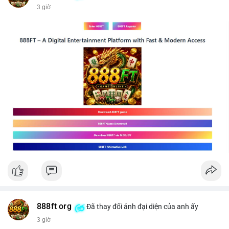
3 giờ
📰 Nguồn: CoinDesk
888ft org
Đã thay đổi ảnh đại diện của anh ấy
3 giờ