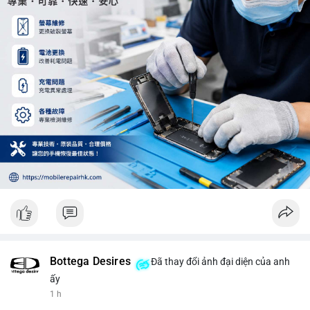
trung trong 24 giờ tới.
#12dot29btc
#vilanh
#tichluydaihan
#phienau
#btcmempool
Bottega Desires
Đã thay đổi ảnh đại diện của anh
ấy
1 h