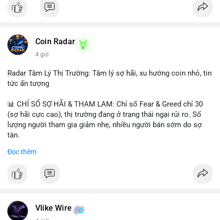
Coin Radar
4 giờ
Radar Tâm Lý Thị Trường: Tâm lý sợ hãi, xu hướng coin nhỏ, tin
tức ấn tượng
📊 CHỈ SỐ SỢ HÃI & THAM LAM: Chỉ số Fear & Greed chỉ 30
(sợ hãi cực cao), thị trường đang ở trạng thái ngại rủi ro. Số
lượng người tham gia giảm nhẹ, nhiều người bán sớm do sợ
tàn.
Đọc thêm
📈 XU HƯỚNG TÌM KIẾM & THẢO LUẬN: Biconomy (BICO),
Pudgy Penguins (PENGU), Bitcoin SV (BSV) và Kaspa (KAS) là
coin được tìm kiếm nhiều nhất. Chủ đề NFT (Pudgy Penguins),
AI (Hyperliquid) và ổn định (BSV) nổi bật.
💬 DÒNG CHẢY TIN TỨC & TRUYỀN THÔNG: Bàn tán trên
Vlike Wire
Binance Square tập trung vào lệnh kẹp, dự báo NVDA và Musk