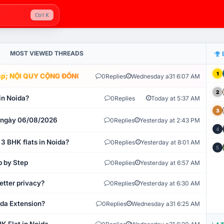
Ctrl K
MOST VIEWED THREADS
1
; NỘI QUY CỘNG ĐỒNG VLIKE.VN: HỆ THỐNG GIÁM SÁT TỰ ĐỘNG V
0
Replies
Wednesday a31 6:07 AM
2
in Noida?
0
Replies
Today at 5:37 AM
3
t ngày 06/08/2026
0
Replies
Yesterday at 2:43 PM
4
 3 BHK flats in Noida?
0
Replies
Yesterday at 8:01 AM
5
p by Step
0
Replies
Yesterday at 6:57 AM
etter privacy?
0
Replies
Yesterday at 6:30 AM
ida Extension?
0
Replies
Wednesday a31 6:25 AM