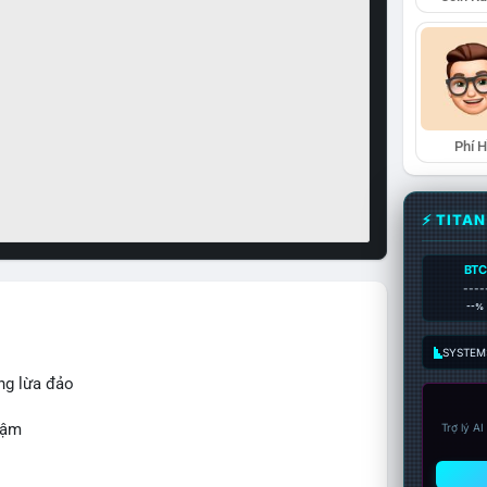
Phí 
⚡ TITA
BTC
----
--%
SYSTEM:
ng lừa đảo
hậm
Trợ lý A