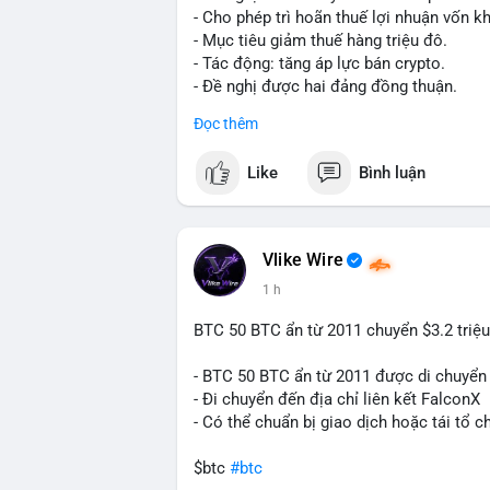
trong 2-4 giờ tới. Nếu dòng tiền vào sà
- Cho phép trì hoãn thuế lợi nhuận vốn kh
phòng thủ. Nếu vào ví lạnh, có thể duy t
- Mục tiêu giảm thuế hàng triệu đô.
loạn.
- Tác động: tăng áp lực bán crypto.
- Đề nghị được hai đảng đồng thuận.
#160btc
#vilanh
#thanhkhoansan
#apluc
#clarity
#trump
#crypto
#tax
#bloomber
Đọc thêm
$btc $eth
Like
Bình luận
#vlikevn
#titanbot
📰 Nguồn: Cointelegraph
Vlike Wire
1 h
BTC 50 BTC ẩn từ 2011 chuyển $3.2 triệu
- BTC 50 BTC ẩn từ 2011 được di chuyển 
- Đi chuyển đến địa chỉ liên kết FalconX
- Có thể chuẩn bị giao dịch hoặc tái tổ c
$btc
#btc