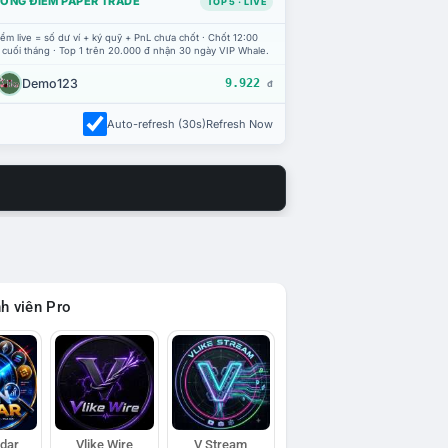
ỔNG ĐIỂM PAPER TRADE
TOP 5 · LIVE
ểm live = số dư ví + ký quỹ + PnL chưa chốt · Chốt 12:00
 cuối tháng · Top 1 trên 20.000 đ nhận 30 ngày VIP Whale.
Demo123
9.922
đ
Auto-refresh (30s)
Refresh Now
h viên Pro
adar
Vlike Wire
V Stream