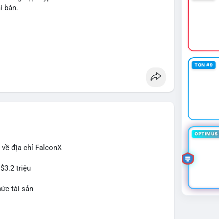
n, cân nhắc giảm đòn bẩy hoặc chốt lời một phần để
i bán.
rì chiến lược nắm giữ hiện tại mà không cần hoảng
ban
#btcmempool
g
TON #9
OPTIMUS 
 về địa chỉ FalconX
$3.2 triệu
hức tài sản