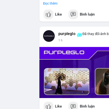
Đọc thêm
#vlikevn
#titanbot
Like
Bình luận
📰 Nguồn: CoinDesk
purpleglo
Đã thay đổi ảnh b
1 h
Like
Bình luận