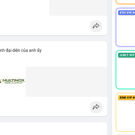
ETH VIP #
nh đại diện của anh ấy
USDT VIP
BNB VIP 