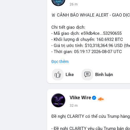
26 m
🚨 CẢNH BÁO WHALE ALERT - GIAO DỊ
Chi tiết giao dịch:
- Mã giao dịch: e59db4ce...53290655
- Khối lượng di chuyển: 160.6932 BTC
- Giá trị ước tính: $10,318,364.96 USD (t
- Thời gian: 05:19:17 2026-08-07 UTC
Đọc thêm
Nhận định phân tích hành vi của Cá voi d
hơn 10.3 triệu USD được di chuyển trong
Like
Bình luận
nằm trong nhóm giao dịch lớn nhưng chư
sàn giao dịch tập trung, khả năng cao c
đổi tài sản. Ngược lại, nếu dòng tiền đổ v
trữ dài hạn, giảm áp lực bán trước mắt. 
Vlike Wire
thể có thể là tổ chức hoặc nhà đầu tư l
32 m
phiên giao dịch Âu-Mỹ. Tâm lý thị trường
động thái này.
Đề nghị CLARITY có thể cứu Trump hàng 
Lời khuyên cho nhà đầu tư nhỏ lẻ: Theo 
- Đề nghị CLARITY yêu cầu Trump bán do