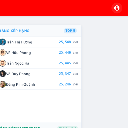
BẢNG XẾP HẠNG
TOP 5
Trần Thị Hương
25,548
VNĐ
À CHẾ TÀI XỬ LÝ VI PHẠM
Võ Hữu Phong
25,446
VNĐ
Trần Ngọc Hà
25,445
VNĐ
Võ Duy Phong
25,347
VNĐ
Đặng Kim Quỳnh
25,246
VNĐ