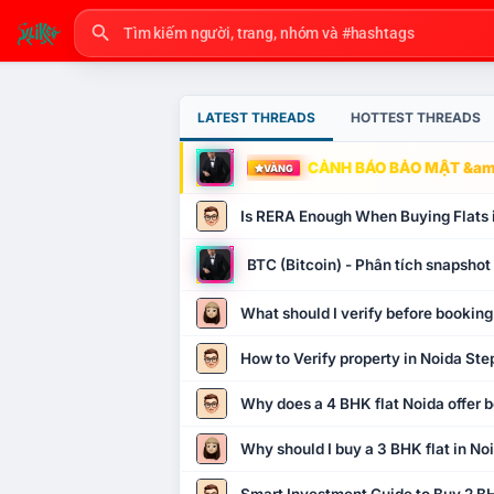
LATEST THREADS
HOTTEST THREADS
CẢNH BÁO BẢO MẬT &amp
VÀNG
Is RERA Enough When Buying Flats 
BTC (Bitcoin) - Phân tích snapsho
What should I verify before booking
How to Verify property in Noida Ste
Why does a 4 BHK flat Noida offer b
Why should I buy a 3 BHK flat in No