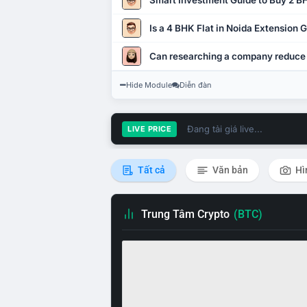
Smart Investment Guide to Buy 2 BH
Is a 4 BHK Flat in Noida Extension
Can researching a company reduce
Hide Module
Diễn đàn
Đang tải giá live...
LIVE PRICE
Tất cả
Văn bản
Hì
Trung Tâm Crypto
(BTC)