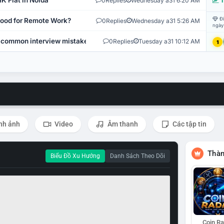
K Flat in Noida
0
Replies
Wednesday a31 6:20 AM
T
Đi
 Good for Remote Work?
0
Replies
Wednesday a31 5:26 AM
ngày
 common interview mistakes?
0
Replies
Tuesday a31 10:12 AM
1
nh ảnh
Video
Âm thanh
Các tập tin
Thàn
Biểu Đồ Xu Hướng
Danh Sách Theo Dõi
Coin R