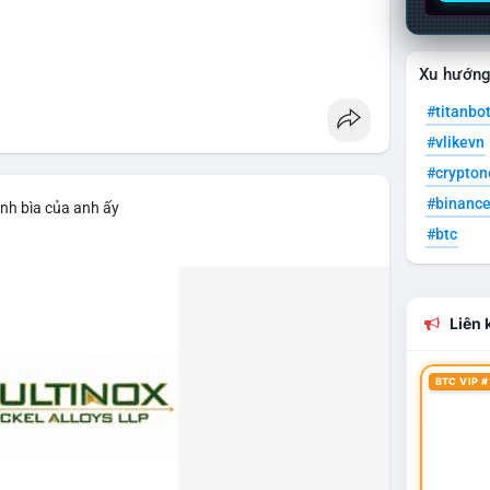
Xu hướn
#titanbo
#vlikevn
#crypto
#binanc
ảnh bìa của anh ấy
#btc
Liên k
BTC VIP #