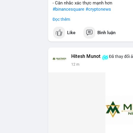
- Cân nhắc xác thực mạnh hơn
#binancesquare
#cryptonews
Đọc thêm
$btc $eth
Like
Bình luận
#vlikevn
#titanbot
📰 Nguồn: Cointelegraph
Hitesh Munot
Đã thay đổi 
12 m