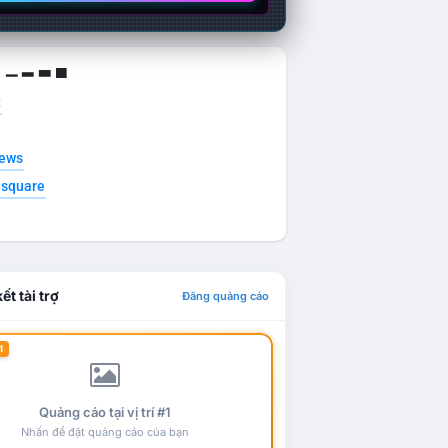
g ▁ ▂ ▃ ▄
t
news
esquare
ết tài trợ
Đăng quảng cáo
1
Quảng cáo tại vị trí #1
Nhấn để đặt quảng cáo của bạn