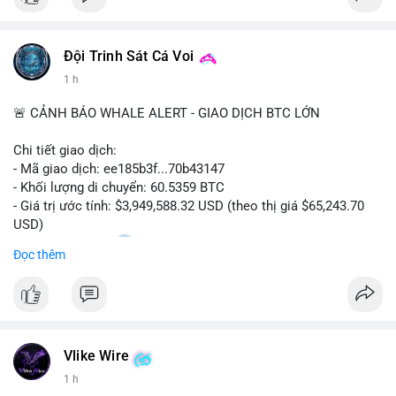
Đội Trinh Sát Cá Voi
1 h
🚨 CẢNH BÁO WHALE ALERT - GIAO DỊCH BTC LỚN
Chi tiết giao dịch:
- Mã giao dịch: ee185b3f...70b43147
- Khối lượng di chuyển: 60.5359 BTC
- Giá trị ước tính: $3,949,588.32 USD (theo thị giá $65,243.70
USD)
- Thời gian: 15:20
1 2026-08-09 UTC
Đọc thêm
Nhận định phân tích:
Khối lượng 60.5 BTC trị giá gần 4 triệu USD được di chuyển
trong phiên giao dịch châu Á. Mức giá $65,243 đang nằm gần
vùng kháng cự ngắn hạn, động thái này có thể là bước chuẩn bị
Vlike Wire
thanh khoản trước khi đẩy giá. Nếu số BTC này được gửi lên
sàn tập trung, áp lực bán tiềm năng sẽ gia tăng. Ngược lại, nếu
1 h
chuyển vào ví lạnh, đây là tín hiệu tích lũy dài hạn của cá mập,