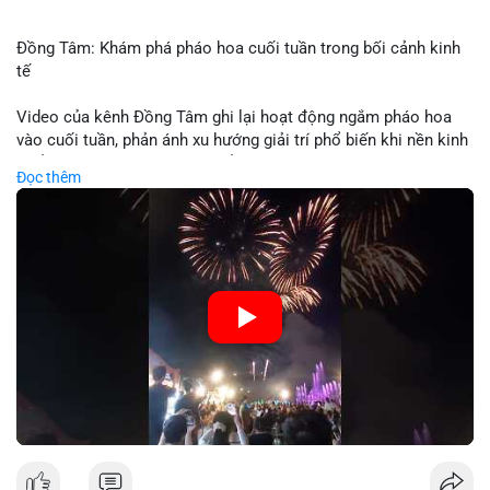
Đồng Tâm: Khám phá pháo hoa cuối tuần trong bối cảnh kinh
tế
Video của kênh Đồng Tâm ghi lại hoạt động ngắm pháo hoa
vào cuối tuần, phản ánh xu hướng giải trí phổ biến khi nền kinh
tế ổn định. Sự kiện này có thể cho thấy người tiêu dùng ưu tiên
Đọc thêm
trải nghiệm hơn là đầu tư vào tài sản vật chất. Trong bối cảnh
lãi suất ổn định và thị trường crypto ổn định, hoạt động giải trí
như vậy thường tăng trưởng khi người dân có khả năng chi
tiêu. Tuy nhiên, sự ưu tiên giải trí có thể ảnh hưởng đến tỷ lệ
tiết kiệm hoặc đầu tư vào crypto nếu người tiêu dùng chuyển
hướng ngân sách.
🎥 Xem video trực tiếp tại:
Nguồn: Đồng Tâm