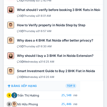
0
Thursday a31 2:43 PM
What should I verify before booking 3 BHK flats in Noida?
0
Thursday a31 8:01 AM
How to Verify property in Noida Step by Step
0
Thursday a31 6:57 AM
Why does a 4 BHK flat Noida offer better privacy?
0
Thursday a31 6:30 AM
Why should I buy a 3 BHK flat in Noida Extension?
0
Wednesday a31 6:25 AM
Smart Investment Guide to Buy 2 BHK Flat in Noida
0
Wednesday a31 6:20 AM
BẢNG XẾP HẠNG
TOP 5
Trần Thị Hương
25,548
1
VNĐ
Võ Hữu Phong
25,446
2
VNĐ