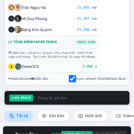
Trần Ngọc Hà
25,445
3
VNĐ
Võ Duy Phong
25,347
4
VNĐ
Đặng Kim Quỳnh
25,246
5
VNĐ
TỔNG ĐIỂM PAPER TRADE
TOP 5 · LIVE
Điểm live = số dư ví + ký quỹ + PnL chưa chốt · Chốt 12:00
ngày cuối tháng · Top 1 trên 20.000 đ nhận 30 ngày VIP Whale.
Demo123
5.492
1
đ
Hide Module
Diễn đàn
Auto-refresh (30s)
Refresh Now
Đang tải giá live...
LIVE PRICE
Tất cả
Văn bản
Hình ảnh
Video