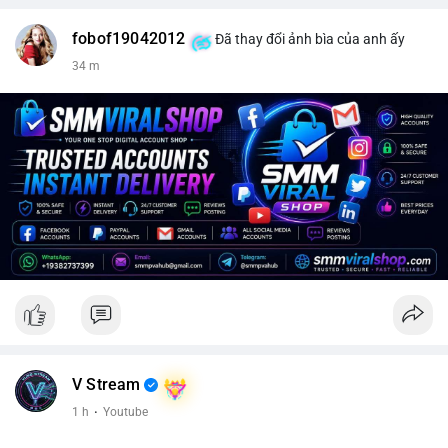
fobof19042012
Đã thay đổi ảnh bìa của anh ấy
34 m
V Stream
1 h
·
Youtube