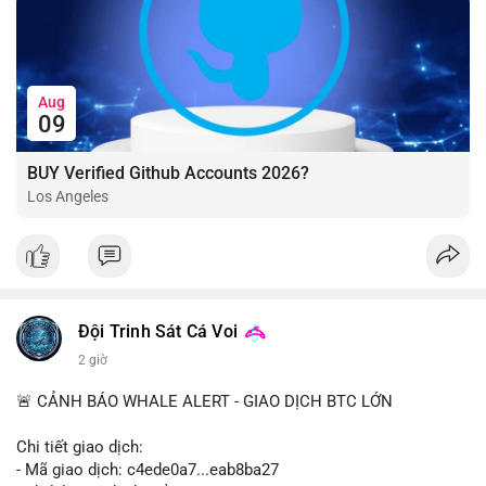
Aug
09
BUY Verified Github Accounts 2026?
Los Angeles
Đội Trinh Sát Cá Voi
2 giờ
🚨 CẢNH BÁO WHALE ALERT - GIAO DỊCH BTC LỚN
Chi tiết giao dịch:
- Mã giao dịch: c4ede0a7...eab8ba27