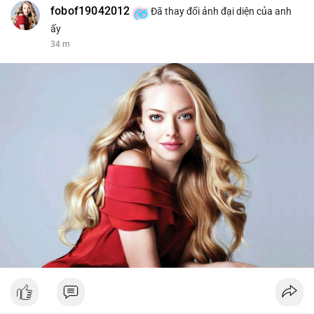
fobof19042012
Đã thay đổi ảnh đại diện của anh
ấy
34 m