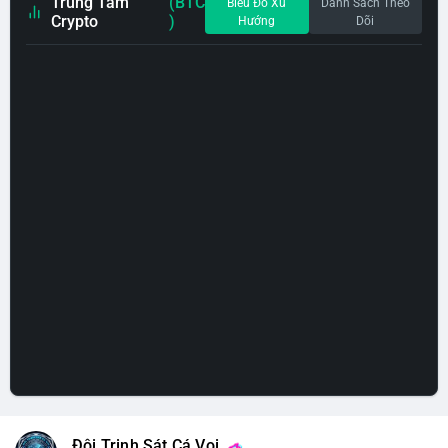
Trung Tâm
(BTC
Biểu Đồ Xu
Danh Sách Theo
Crypto
)
Hướng
Dõi
Đội Trinh Sát Cá Voi