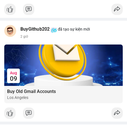
📰 Nguồn: CoinDesk
BuyGithub202
đã tạo sự kiện mới
2 giờ
Aug
09
Buy Old Gmail Accounts
Los Angeles