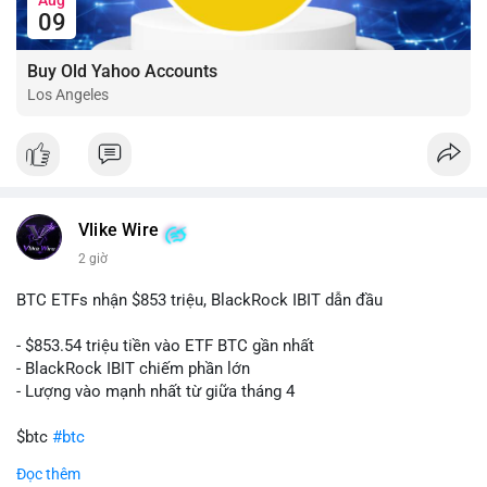
09
Buy Old Yahoo Accounts
Los Angeles
Vlike Wire
2 giờ
BTC ETFs nhận $853 triệu, BlackRock IBIT dẫn đầu
- $853.54 triệu tiền vào ETF BTC gần nhất
- BlackRock IBIT chiếm phần lớn
- Lượng vào mạnh nhất từ giữa tháng 4
$btc
#btc
Đọc thêm
#vlikevn
#titanbot