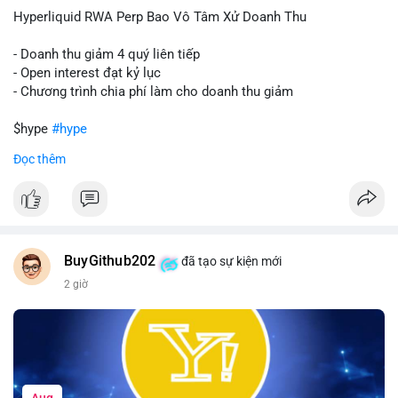
củng cố niềm tin cho xu hướng tăng.
Hyperliquid RWA Perp Bao Vô Tâm Xử Doanh Thu
Lời khuyên:
- Doanh thu giảm 4 quý liên tiếp
Nhà đầu tư nên theo dõi sát dòng tiền tiếp theo từ địa chỉ này.
- Open interest đạt kỷ lục
Nếu BTC được nạp thêm lên sàn, cần thận trọng với nhịp điều
- Chương trình chia phí làm cho doanh thu giảm
chỉnh. Ngược lại, nếu dòng tiền dịch chuyển vào ví lạnh, có thể
nắm giữ vị thế hiện tại.
$hype
#hype
Đọc thêm
#60btc
#dongtiencavoi
#khangcu65k
#vilanh
#btcgiaodichlon
#vlikevn
#titanbot
📰 Nguồn: CoinDesk
BuyGithub202
đã tạo sự kiện mới
2 giờ
Aug