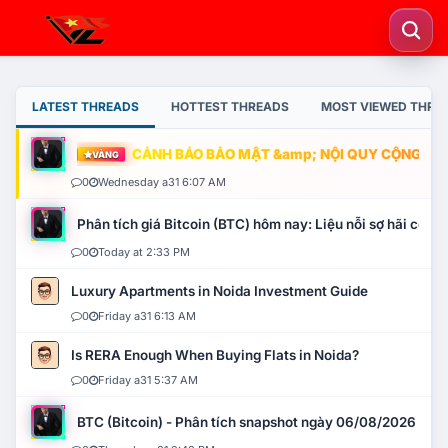
LATEST THREADS
HOTTEST THREADS
MOST VIEWED THRE
CẢNH BÁO BẢO MẬT &amp; NỘI QUY CỘNG ĐỒNG
VÀNG
0
Wednesday a31 6:07 AM
Phân tích giá Bitcoin (BTC) hôm nay: Liệu nỗi sợ hãi có mở 
0
Today at 2:33 PM
Luxury Apartments in Noida Investment Guide
0
Friday a31 6:13 AM
Is RERA Enough When Buying Flats in Noida?
0
Friday a31 5:37 AM
BTC (Bitcoin) - Phân tích snapshot ngày 06/08/2026