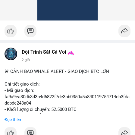
Đội Trinh Sát Cá Voi
2 giờ
🚨 CẢNH BÁO WHALE ALERT - GIAO DỊCH BTC LỚN
Chi tiết giao dịch:
- Mã giao dịch:
fa9a9ea30db3d3b4d6822f7de3bb0350a5a840119754714db3fda
dcbde243a04
- Khối lượng di chuyển: 52.5000 BTC
- Giá trị ước tính: $3,427,163.09 USD (theo thị giá $65,279.30
Đọc thêm
USD)
- Thời gian: 08:19:47 2026-08-10 UTC