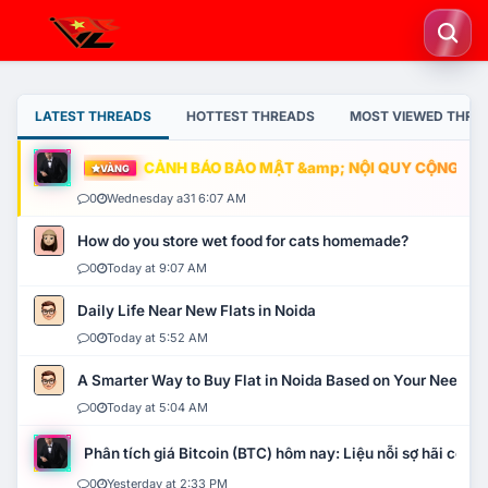
LATEST THREADS
HOTTEST THREADS
MOST VIEWED THRE
CẢNH BÁO BẢO MẬT &amp; NỘI QUY CỘNG ĐỒNG
VÀNG
0
Wednesday a31 6:07 AM
How do you store wet food for cats homemade?
0
Today at 9:07 AM
Daily Life Near New Flats in Noida
0
Today at 5:52 AM
A Smarter Way to Buy Flat in Noida Based on Your Needs
0
Today at 5:04 AM
Phân tích giá Bitcoin (BTC) hôm nay: Liệu nỗi sợ hãi có mở 
0
Yesterday at 2:33 PM