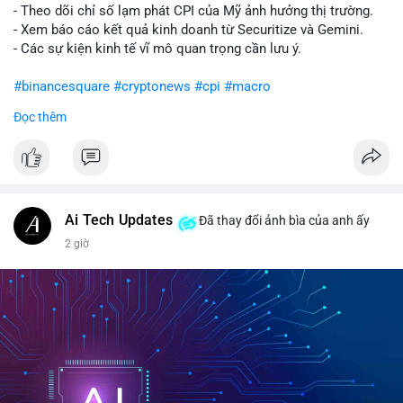
- Theo dõi chỉ số lạm phát CPI của Mỹ ảnh hưởng thị trường.
- Xem báo cáo kết quả kinh doanh từ Securitize và Gemini.
- Các sự kiện kinh tế vĩ mô quan trọng cần lưu ý.
#binancesquare
#cryptonews
#cpi
#macro
Đọc thêm
$btc $eth
#vlikevn
#titanbot
📰 Nguồn: CoinDesk
Ai Tech Updates
Đã thay đổi ảnh bìa của anh ấy
2 giờ