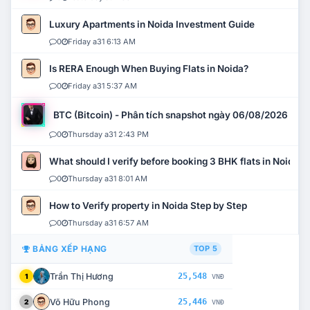
Luxury Apartments in Noida Investment Guide
0
Friday a31 6:13 AM
Is RERA Enough When Buying Flats in Noida?
0
Friday a31 5:37 AM
BTC (Bitcoin) - Phân tích snapshot ngày 06/08/2026
0
Thursday a31 2:43 PM
What should I verify before booking 3 BHK flats in Noida?
0
Thursday a31 8:01 AM
How to Verify property in Noida Step by Step
0
Thursday a31 6:57 AM
BẢNG XẾP HẠNG
TOP 5
Trần Thị Hương
25,548
1
VNĐ
Võ Hữu Phong
25,446
2
VNĐ