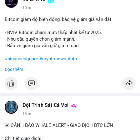
10 m
Bitcoin giảm độ biến động, bảo vệ giảm giá vẫn đắt
- BVIV Bitcoin chạm mức thấp nhất kể từ 2025.
- Nhu cầu quyền chọn giảm mạnh.
- Bảo vệ giảm giá vẫn giữ giá trị cao.
#binancesquare
#cryptonews
#btc
Đọc thêm
$btc
#vlikevn
#titanbot
📰 Nguồn: CoinDesk
Đội Trinh Sát Cá Voi
13 m
🚨 CẢNH BÁO WHALE ALERT - GIAO DỊCH BTC LỚN
Chi tiết giao dịch: