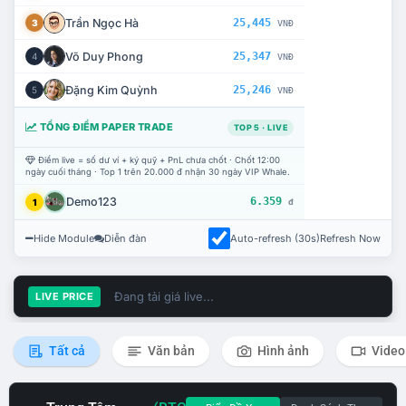
Trần Ngọc Hà
25,445
3
VNĐ
Võ Duy Phong
25,347
4
VNĐ
Đặng Kim Quỳnh
25,246
5
VNĐ
TỔNG ĐIỂM PAPER TRADE
TOP 5 · LIVE
Điểm live = số dư ví + ký quỹ + PnL chưa chốt · Chốt 12:00
ngày cuối tháng · Top 1 trên 20.000 đ nhận 30 ngày VIP Whale.
Demo123
6.359
1
đ
Hide Module
Diễn đàn
Auto-refresh (30s)
Refresh Now
Đang tải giá live...
LIVE PRICE
Tất cả
Văn bản
Hình ảnh
Video