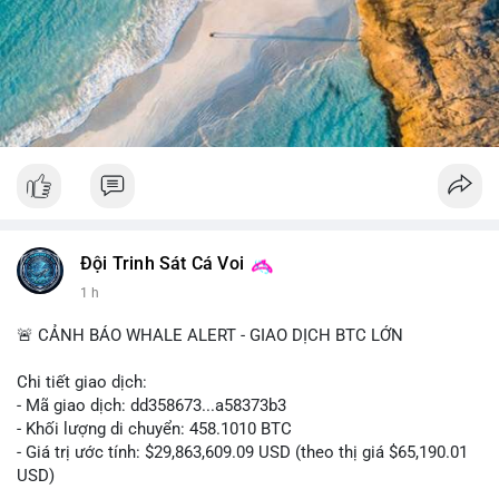
tâm hơn về xu hướng dài hạn. Không nên hành động vội vàng
dựa trên một giao dịch đơn lẻ, hãy quan sát thêm dòng tiền
trong 24-48 giờ để xác nhận xu hướng.
#52dot09btc
#chuyenvilanh
#tichluydaihan
#mempoolbtc
#giaodichlon
Đội Trinh Sát Cá Voi
1 h
🚨 CẢNH BÁO WHALE ALERT - GIAO DỊCH BTC LỚN
Chi tiết giao dịch:
- Mã giao dịch: dd358673...a58373b3
- Khối lượng di chuyển: 458.1010 BTC
- Giá trị ước tính: $29,863,609.09 USD (theo thị giá $65,190.01
USD)
- Thời gian: 09:19:51 2026-08-10 UTC