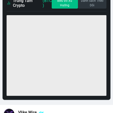
Trung Tâm
(BTC
Biểu Đồ Xu
Danh Sách Theo
Crypto
)
Hướng
Dõi
Vlike Wire