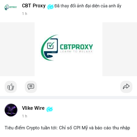
CBT Proxy
Đã thay đổi ảnh đại diện của anh ấy
#458btc
#chuyenvilanh
#aplucban
#btcmempool
1 h
#vilanhtichluy
Vlike Wire
1 h
Tiêu điểm Crypto tuần tới: Chỉ số CPI Mỹ và báo cáo thu nhập