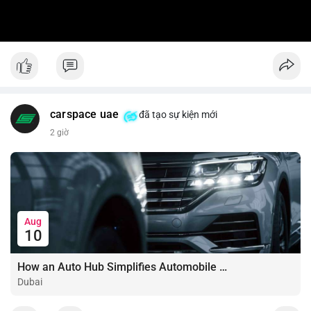
carspace uae
đã tạo sự kiện mới
2 giờ
Aug
10
How an Auto Hub Simplifies Automobile Buying Services
Dubai