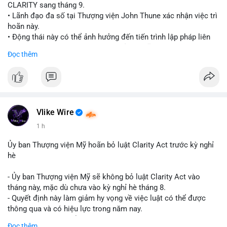
CLARITY sang tháng 9.
• Lãnh đạo đa số tại Thượng viện John Thune xác nhận việc trì
hoãn này.
• Động thái này có thể ảnh hưởng đến tiến trình lập pháp liên
quan đến khung pháp lý tiền điện tử tại Mỹ.
Đọc thêm
$btc $eth
#vlikevn
#titanbot
📰 Nguồn: Cointelegraph
Vlike Wire
1 h
Ủy ban Thượng viện Mỹ hoãn bỏ luật Clarity Act trước kỳ nghỉ
hè
- Ủy ban Thượng viện Mỹ sẽ không bỏ luật Clarity Act vào
tháng này, mặc dù chưa vào kỳ nghỉ hè tháng 8.
- Quyết định này làm giảm hy vọng về việc luật có thể được
thông qua và có hiệu lực trong năm nay.
- Luật Clarity Act nhằm cung cấp quy định rõ ràng hơn về danh
Đọc thêm