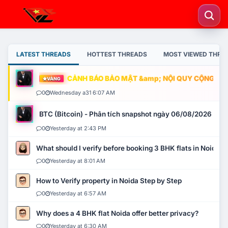
LATEST THREADS
HOTTEST THREADS
MOST VIEWED THRE
CẢNH BÁO BẢO MẬT &amp; NỘI QUY CỘNG ĐỒNG
VÀNG
0
Wednesday a31 6:07 AM
BTC (Bitcoin) - Phân tích snapshot ngày 06/08/2026
0
Yesterday at 2:43 PM
What should I verify before booking 3 BHK flats in Noida?
0
Yesterday at 8:01 AM
How to Verify property in Noida Step by Step
0
Yesterday at 6:57 AM
Why does a 4 BHK flat Noida offer better privacy?
0
Yesterday at 6:30 AM