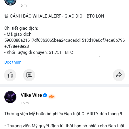
5 m
🚨 CẢNH BÁO WHALE ALERT - GIAO DỊCH BTC LỚN
Chi tiết giao dịch:
- Mã giao dịch:
5960388a21617df63b3065bea24cacedd1513d10e0cf7ece8b796
e7f78ee8e28
- Khối lượng di chuyển: 31.7511 BTC
- Giá trị ước tính: $2,042,300.50 USD (theo thị giá $64,322.12
Đọc thêm
USD)
- Thời gian: 03:19:19 2
Vlike Wire
16 m
Thượng viện Mỹ hoãn bỏ phiếu Đạo luật CLARITY đến tháng 9
• Thượng viện Mỹ quyết định lùi thời hạn bỏ phiếu cho Đạo luật