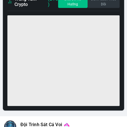
Crypto
)
Hướng
Dõi
Đội Trinh Sát Cá Voi