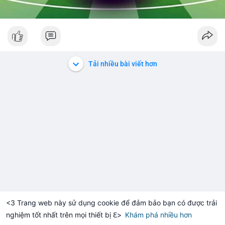
Tải nhiều bài viết hơn
<3 Trang web này sử dụng cookie để đảm bảo bạn có được trải
nghiệm tốt nhất trên mọi thiết bị ℇ>
Khám phá nhiều hơn
Solana
BNB
1,900.75
$72.68
+0.27%
SOL
-1.09%
BNB