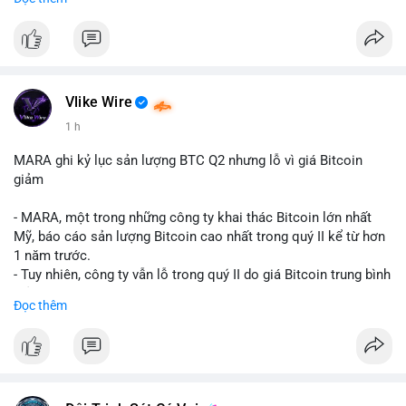
mục chứng chỉ cho tài sản số tại Mỹ.
- Sự trì hoãn có thể ảnh hưởng đến sự tin tưởng của nhà đầu tư
và phát triển thị trường crypto tại Mỹ.
$btc $eth
Vlike Wire
#vlikevn
#titanbot
1 h
📰 Nguồn: CoinDesk
MARA ghi kỷ lục sản lượng BTC Q2 nhưng lỗ vì giá Bitcoin
giảm
- MARA, một trong những công ty khai thác Bitcoin lớn nhất
Mỹ, báo cáo sản lượng Bitcoin cao nhất trong quý II kể từ hơn
1 năm trước.
- Tuy nhiên, công ty vẫn lỗ trong quý II do giá Bitcoin trung bình
giảm 28% so với cùng kỳ năm trước.
Đọc thêm
- Sự tăng sản lượng không đủ bù đắp cho sự suy giảm giá trị
của Bitcoin, ảnh hưởng trực tiếp đến doanh thu và lợi nhuận.
$btc
#btc