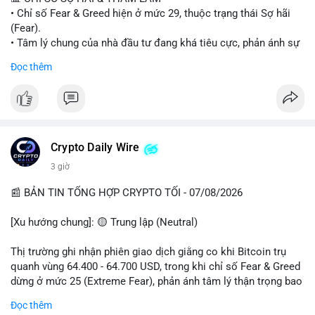
• Chỉ số Fear & Greed hiện ở mức 29, thuộc trạng thái Sợ hãi
#vlikevn
#titanbot
(Fear).
• Tâm lý chung của nhà đầu tư đang khá tiêu cực, phản ánh sự
📰 Nguồn: Cointelegraph
thận trọng cao độ trước các biến động thị trường.
Đọc thêm
📈 XU HƯỚNG TÌM KIẾM & THẢO LUẬN
• CoinGecko Trending: Plume (PLUME), Cash Cat (CASHCAT),
Biconomy (BICO), Hashflow (HFT), Ondo (ONDO), StonkBroker
(STONKBROKER), (PUMP).
• LunarCrush Trending: Ethereum, Solana, Dogecoin, Polkadot,
Crypto Daily Wire
Chainlink.
3 giờ
• Google Trends Việt Nam: Các chủ đề về bóng đá (Man Utd,
Viettel) và các từ khóa đời sống khác đang chiếm ưu thế.
📰 BẢN TIN TỔNG HỢP CRYPTO TỐI - 07/08/2026
💬 DÒNG CHẢY TIN TỨC & TRUYỀN THÔNG
[Xu hướng chung]: 🟡 Trung lập (Neutral)
• Tin tức pháp lý: Tòa phúc thẩm Hoa Kỳ giữ nguyên bản án 25
năm tù đối với Sam Bankman-Fried (FTX).
Thị trường ghi nhận phiên giao dịch giằng co khi Bitcoin trụ
• Tin tức vĩ mô: Cảnh báo về tình trạng stagflation (lạm phát
quanh vùng 64.400 - 64.700 USD, trong khi chỉ số Fear & Greed
đình trệ) từ dữ liệu PMI của Mỹ; thu nhập của người Mỹ đang
dừng ở mức 25 (Extreme Fear), phản ánh tâm lý thận trọng bao
chịu áp lực lớn.
trùm giới đầu tư.
Đọc thêm
• Tin tức Binance: Binance chuẩn bị nâng cấp dịch vụ giao dịch