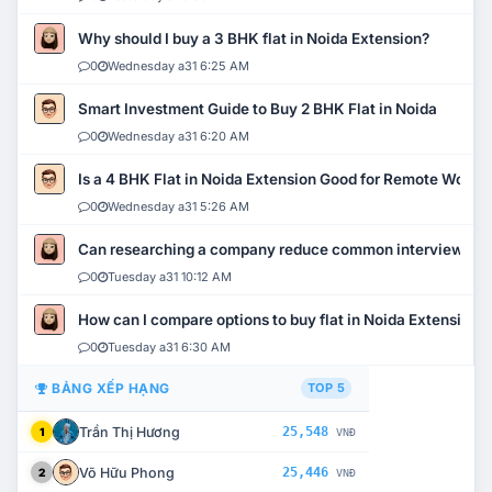
Why should I buy a 3 BHK flat in Noida Extension?
0
Wednesday a31 6:25 AM
Smart Investment Guide to Buy 2 BHK Flat in Noida
0
Wednesday a31 6:20 AM
Is a 4 BHK Flat in Noida Extension Good for Remote Work?
0
Wednesday a31 5:26 AM
Can researching a company reduce common interview mi
0
Tuesday a31 10:12 AM
How can I compare options to buy flat in Noida Extension?
0
Tuesday a31 6:30 AM
BẢNG XẾP HẠNG
TOP 5
Trần Thị Hương
25,548
1
VNĐ
Võ Hữu Phong
25,446
2
VNĐ