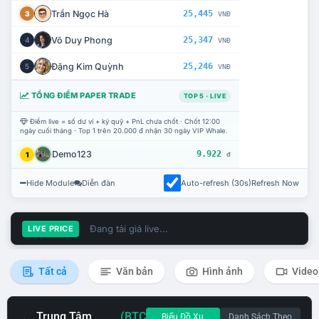
Trần Ngọc Hà
25,445
3
VNĐ
Võ Duy Phong
25,347
4
VNĐ
Đặng Kim Quỳnh
25,246
5
VNĐ
TỔNG ĐIỂM PAPER TRADE
TOP 5 · LIVE
Điểm live = số dư ví + ký quỹ + PnL chưa chốt · Chốt 12:00
ngày cuối tháng · Top 1 trên 20.000 đ nhận 30 ngày VIP Whale.
Demo123
9.922
1
đ
Hide Module
Diễn đàn
Auto-refresh (30s)
Refresh Now
Đang tải giá live...
LIVE PRICE
Tất cả
Văn bản
Hình ảnh
Video
Trung Tâm
(BTC
Biểu Đồ Xu
Danh Sách Theo