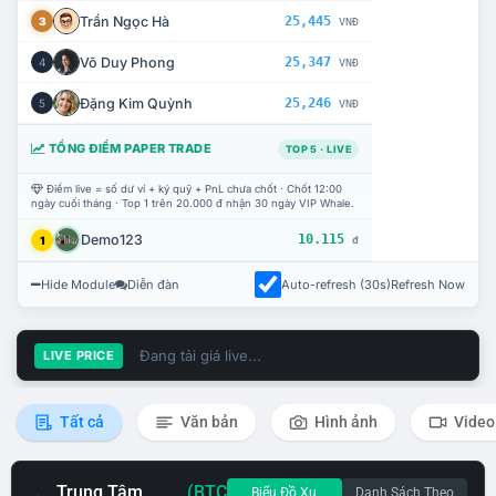
Trần Ngọc Hà
25,445
3
VNĐ
Võ Duy Phong
25,347
4
VNĐ
Đặng Kim Quỳnh
25,246
5
VNĐ
TỔNG ĐIỂM PAPER TRADE
TOP 5 · LIVE
Điểm live = số dư ví + ký quỹ + PnL chưa chốt · Chốt 12:00
ngày cuối tháng · Top 1 trên 20.000 đ nhận 30 ngày VIP Whale.
Demo123
10.115
1
đ
Hide Module
Diễn đàn
Auto-refresh (30s)
Refresh Now
Đang tải giá live...
LIVE PRICE
Tất cả
Văn bản
Hình ảnh
Video
Trung Tâm
(BTC
Biểu Đồ Xu
Danh Sách Theo