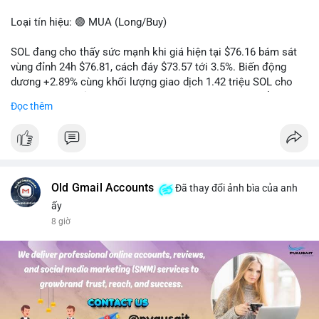
Loại tín hiệu: 🟢 MUA (Long/Buy)
SOL đang cho thấy sức mạnh khi giá hiện tại $76.16 bám sát
vùng đỉnh 24h $76.81, cách đáy $73.57 tới 3.5%. Biến động
dương +2.89% cùng khối lượng giao dịch 1.42 triệu SOL cho
thấy lực cầu chủ động đang chiếm ưu thế, phe mua kiểm soát
Đọc thêm
hoàn toàn nhịp điều chỉnh.
Khuyến nghị giao dịch cụ thể:
- Vùng Entry: 75.80 - 76.20 (chờ retest vùng kháng cự cũ thành
hỗ trợ)
- Mục tiêu chốt lời: TP1: 77.50, TP2: 78.80
Old Gmail Accounts
Đã thay đổi ảnh bìa của anh
- Cắt lỗ: 74.90 (dưới vùng hỗ trợ gần nhất)
ấy
8 giờ
Quản trị vốn: Khối lượng vào lệnh tối đa 2-3% tài khoản, ưu tiên
chốt 50% vị thế tại TP1 và dời stop loss về điểm hòa vốn.
#solusdt
#longsol
#vung76
#breakoutsol
#lenhmuasol