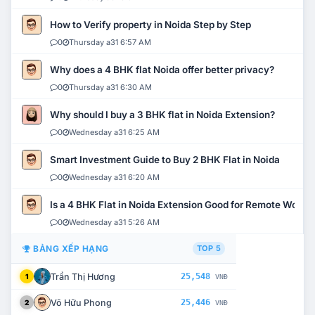
How to Verify property in Noida Step by Step
0
Thursday a31 6:57 AM
Why does a 4 BHK flat Noida offer better privacy?
0
Thursday a31 6:30 AM
Why should I buy a 3 BHK flat in Noida Extension?
0
Wednesday a31 6:25 AM
Smart Investment Guide to Buy 2 BHK Flat in Noida
0
Wednesday a31 6:20 AM
Is a 4 BHK Flat in Noida Extension Good for Remote Work?
0
Wednesday a31 5:26 AM
BẢNG XẾP HẠNG
TOP 5
Trần Thị Hương
25,548
1
VNĐ
Võ Hữu Phong
25,446
2
VNĐ