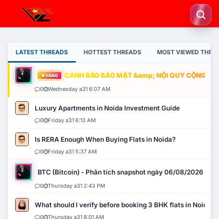
LATEST THREADS
HOTTEST THREADS
MOST VIEWED THRE
CẢNH BÁO BẢO MẬT &amp; NỘI QUY CỘNG ĐỒNG
VÀNG
0
Wednesday a31 6:07 AM
Luxury Apartments in Noida Investment Guide
0
Friday a31 6:13 AM
Is RERA Enough When Buying Flats in Noida?
0
Friday a31 5:37 AM
BTC (Bitcoin) - Phân tích snapshot ngày 06/08/2026
0
Thursday a31 2:43 PM
What should I verify before booking 3 BHK flats in Noida?
0
Thursday a31 8:01 AM