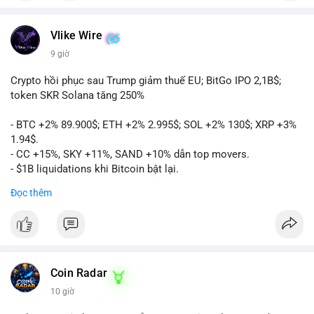
Vlike Wire
9 giờ
Crypto hồi phục sau Trump giảm thuế EU; BitGo IPO 2,1B$;
token SKR Solana tăng 250%
- BTC +2% 89.900$; ETH +2% 2.995$; SOL +2% 130$; XRP +3%
1.94$.
- CC +15%, SKY +11%, SAND +10% dẫn top movers.
- $1B liquidations khi Bitcoin bật lại.
- Trump hủy thuế EU, tín hiệu giảm áp lực.
Đọc thêm
- Vitalik đề xuất DVT staking cho Ethereum.
- BitGo IPO 18$/cổ phiếu, trị giá ~2B$.
- Senate Ag Committee tiến hành Clarity Act.
- Newrez tính crypto vào điều kiện vay nhà.
- HK cấp giấy phép stablecoin mới.
- Tòa án Nga công nhận crypto là tài sản.
Coin Radar
- Trump hy vọng ký bill cấu trúc thị trường crypto.
10 giờ
- Saga EVM bị hack 7M$, quỹ trộm chuyển sang Ethereum.