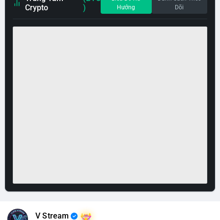
Crypto
)
Hướng
Dõi
V Stream