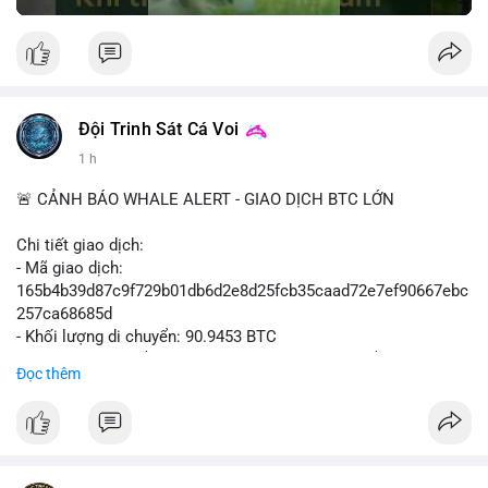
Đội Trinh Sát Cá Voi
1 h
🚨 CẢNH BÁO WHALE ALERT - GIAO DỊCH BTC LỚN
Chi tiết giao dịch:
- Mã giao dịch:
165b4b39d87c9f729b01db6d2e8d25fcb35caad72e7ef90667ebc
257ca68685d
- Khối lượng di chuyển: 90.9453 BTC
- Giá trị ước tính: $5,896,958.66 USD (theo thị giá $64,840.69
Đọc thêm
USD)
- Thời gian: 02:19:41 2026-08-09 UTC
Nhận định hành vi: Khối lượng gần 91 BTC, tương đương gần 6