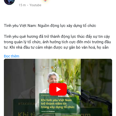
15 m
·
Youtube
Tình yêu Việt Nam: Nguồn động lực xây dựng tổ chức
Tình yêu quê hương đã trở thành động lực thúc đẩy sự tin cậy
trong quản lý tổ chức, ảnh hưởng tích cực đến môi trường đầu
tư. Khi nhà đầu tư cảm nhận được sự gắn bó văn hoá, họ sẵn
sàng đầu tư dài hạn vào các doanh nghiệp nội địa, bao gồm cả
Đọc thêm
các công ty blockchain và tiền mã hoá. Sự tăng cường niềm
tin này giúp giảm rủi ro thị trường, cải thiện chi phí vốn và thúc
đẩy sự phát triển bền vững của ngành công nghệ tài chính. Các
nhà quản lý cần khai thác tinh thần này để xây dựng chiến lược
phát triển bền vững và thu hút vốn đầu tư.
🎥 Xem video trực tiếp tại:
Nguồn: VIETSUCCESS