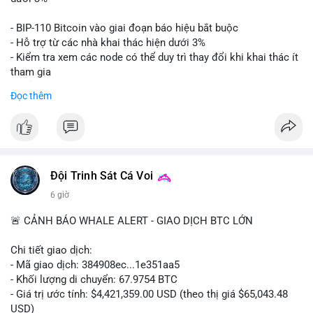
Lời khuyên: Nhà đầu tư nhỏ lẻ nên thận trọng quan sát biến
- BIP-110 Bitcoin vào giai đoạn báo hiệu bắt buộc
động thanh khoản trong 24-48 giờ tới. Tránh hành động theo
- Hỗ trợ từ các nhà khai thác hiện dưới 3%
cảm xúc, hãy chờ xác nhận điểm đến của số BTC này trước khi
- Kiểm tra xem các node có thể duy trì thay đổi khi khai thác ít
điều chỉnh vị thế.
tham gia
- Thảo luận về phương án hard fork dự phòng nếu cần
Đọc thêm
#556btc
#36trusd
#cavoichuyentien
#aplucban
#tichluydaihan
$btc
#btc
#vlikevn
#titanbot
📰 Nguồn: Cointelegraph
Đội Trinh Sát Cá Voi
6 giờ
🚨 CẢNH BÁO WHALE ALERT - GIAO DỊCH BTC LỚN
Chi tiết giao dịch:
- Mã giao dịch: 384908ec...1e351aa5
- Khối lượng di chuyển: 67.9754 BTC
- Giá trị ước tính: $4,421,359.00 USD (theo thị giá $65,043.48
USD)