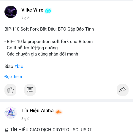
một tổ chức hoặc cá nhân sở hữu lượng tài sản lớn. Động thái
Vlike Wire
này có thể phản ánh ba kịch bản chính: thứ nhất, cá voi đang
chuẩn bị thanh khoản bằng cách chuyển lên sàn giao dịch, tạo
7 giờ
áp lực bán tiềm năng; thứ hai, tài sản được chuyển vào ví lạnh
để nắm giữ dài hạn, thể hiện niềm tin vào xu hướng tăng; thứ
BIP-110 Soft Fork Bắt Đầu: BTC Gặp Báo Tình
ba, hành vi chia tách hoặc tái cấu trúc danh mục nhằm phân
tán rủi ro. Với mức giá 65K, khối lượng này không quá lớn để
- BIP-110 là proposition soft fork cho Bitcoin
gây sốc thanh khoản tức thời, nhưng vẫn đủ sức tạo biến động
- Có ít hỗ trợ từ礿ng cường
tâm lý ngắn hạn nếu hướng đến sàn tập trung.
- Các chuyên gia cũng phản đối mạnh
Lời khuyên cho nhà đầu tư nhỏ lẻ:
$btc
#btc
Theo dõi các giao dịch tiếp theo từ cùng địa chỉ ví để xác nhận
Đọc thêm
hướng đi của dòng tiền. Tránh hành động theo cảm xúc, ưu
#vlikevn
#titanbot
tiên quản trị rủi ro và không mở vị thế lớn trước khi có tín hiệu
rõ ràng về đích đến của số BTC này.
📰 Nguồn: CoinDesk
#94dot58btc
#vilanh
#chuyentiencavoi
#btcmempool
#dongtienlon
Tín Hiệu Alpha
8 giờ
🔮 TÍN HIỆU GIAO DỊCH CRYPTO - SOLUSDT