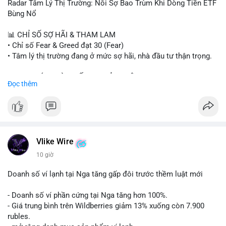
- Steak ’n Shake thưởng BTC cho nhân viên.
Radar Tâm Lý Thị Trường: Nỗi Sợ Bao Trùm Khi Dòng Tiền ETF
#binancesquare
#cryptonews
#btc
#eth
#sol
#xrp
#cc
#sky
Bùng Nổ
#sand
#bitgo
#solana
#stablecoin
#regulation
📊 CHỈ SỐ SỢ HÃI & THAM LAM
$btc $eth $sol $xrp $cc $sky $sand $skr
#skr
• Chỉ số Fear & Greed đạt 30 (Fear)
• Tâm lý thị trường đang ở mức sợ hãi, nhà đầu tư thận trọng.
#vlikevn
#titanbot
📈 XU HƯỚNG TÌM KIẾM & THẢO LUẬN
Đọc thêm
📰 Nguồn: Decrypt
• CoinGecko Trending: PENGU, TUT, ACE, CASHCAT, ANSEM,
STONKBROKER, UNI
• LunarCrush Trending: Ethereum, Solana, Dogecoin, Polkadot,
Chainlink, Taylor Swift, Tesla
• Google Trends Việt Nam: Real Madrid, Giao hữu câu lạc bộ,
Tinh hà say hi
Vlike Wire
10 giờ
💬 DÒNG CHẢY TIN TỨC & TRUYỀN THÔNG
• Binance Square: Cộng đồng đang tranh luận về lệnh
Doanh số ví lạnh tại Nga tăng gấp đôi trước thềm luật mới
Long/Short, kỳ vọng vào các kèo $ACE, $RAVE và lo ngại tin
xấu từ SpaceX/Musk.
- Doanh số ví phần cứng tại Nga tăng hơn 100%.
• Tin tức quốc tế: US spot Bitcoin ETFs ghi nhận dòng tiền 1 tỷ
- Giá trung bình trên Wildberries giảm 13% xuống còn 7.900
USD; Nansen founder dự báo Bitcoin không dưới 60K; Chi tiêu
rubles.
thẻ Crypto đạt ATH 759 triệu USD.